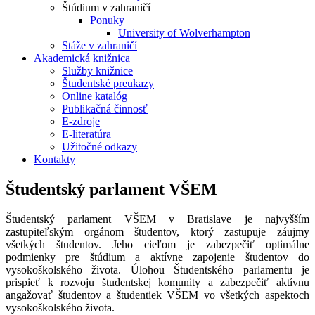
Štúdium v zahraničí
Ponuky
University of Wolverhampton
Stáže v zahraničí
Akademická knižnica
Služby knižnice
Študentské preukazy
Online katalóg
Publikačná činnosť
E-zdroje
E-literatúra
Užitočné odkazy
Kontakty
Študentský parlament VŠEM
Študentský parlament VŠEM v Bratislave je najvyšším
zastupiteľským orgánom študentov, ktorý zastupuje záujmy
všetkých študentov. Jeho cieľom je zabezpečiť optimálne
podmienky pre štúdium a aktívne zapojenie študentov do
vysokoškolského života. Úlohou Študentského parlamentu je
prispieť k rozvoju študentskej komunity a zabezpečiť aktívnu
angažovať študentov a študentiek VŠEM vo všetkých aspektoch
vysokoškolského života.