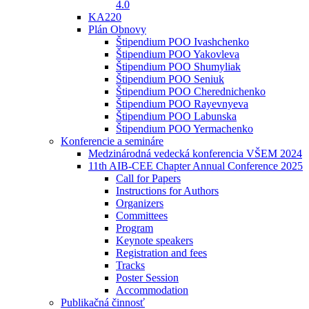
4.0
KA220
Plán Obnovy
Štipendium POO Ivashchenko
Štipendium POO Yakovleva
Štipendium POO Shumyliak
Štipendium POO Seniuk
Štipendium POO Cherednichenko
Štipendium POO Rayevnyeva
Štipendium POO Labunska
Štipendium POO Yermachenko
Konferencie a semináre
Medzinárodná vedecká konferencia VŠEM 2024
11th AIB-CEE Chapter Annual Conference 2025
Call for Papers
Instructions for Authors
Organizers
Committees
Program
Keynote speakers
Registration and fees
Tracks
Poster Session
Accommodation
Publikačná činnosť