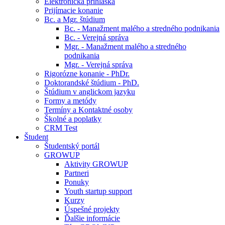
Elektronická prihláška
Prijímacie konanie
Bc. a Mgr. štúdium
Bc. - Manažment malého a stredného podnikania
Bc. - Verejná správa
Mgr. - Manažment malého a stredného
podnikania
Mgr. - Verejná správa
Rigorózne konanie - PhDr.
Doktorandské štúdium - PhD.
Štúdium v anglickom jazyku
Formy a metódy
Termíny a Kontaktné osoby
Školné a poplatky
CRM Test
Študent
Študentský portál
GROWUP
Aktivity GROWUP
Partneri
Ponuky
Youth startup support
Kurzy
Úspešné projekty
Ďalšie informácie