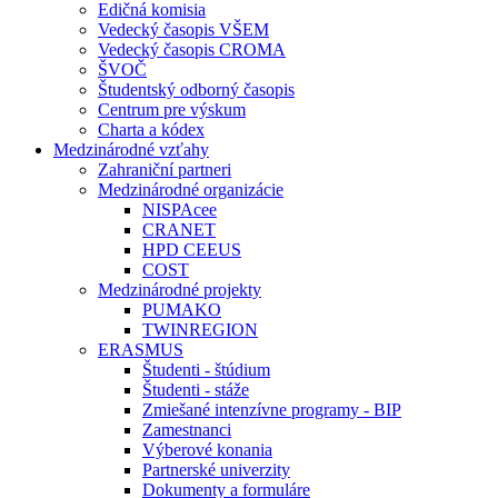
Edičná komisia
Vedecký časopis VŠEM
Vedecký časopis CROMA
ŠVOČ
Študentský odborný časopis
Centrum pre výskum
Charta a kódex
Medzinárodné vzťahy
Zahraniční partneri
Medzinárodné organizácie
NISPAcee
CRANET
HPD CEEUS
COST
Medzinárodné projekty
PUMAKO
TWINREGION
ERASMUS
Študenti - štúdium
Študenti - stáže
Zmiešané intenzívne programy - BIP
Zamestnanci
Výberové konania
Partnerské univerzity
Dokumenty a formuláre