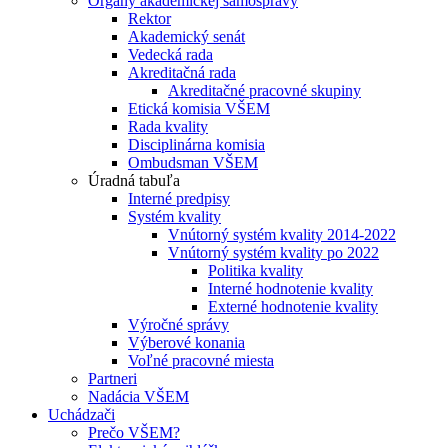
Orgány akademickej samosprávy
Rektor
Akademický senát
Vedecká rada
Akreditačná rada
Akreditačné pracovné skupiny
Etická komisia VŠEM
Rada kvality
Disciplinárna komisia
Ombudsman VŠEM
Úradná tabuľa
Interné predpisy
Systém kvality
Vnútorný systém kvality 2014-2022
Vnútorný systém kvality po 2022
Politika kvality
Interné hodnotenie kvality
Externé hodnotenie kvality
Výročné správy
Výberové konania
Voľné pracovné miesta
Partneri
Nadácia VŠEM
Uchádzači
Prečo VŠEM?