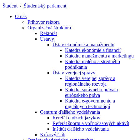
Študent
/
Študentský parlament
O nás
Príhovor rektora
Organizačná štruktúra
Rektorát
Ústavy
Ústav ekonómie a manažmentu
Katedra ekonómie a financií
Katedra manažmentu a marketingu
Katedra malého a stredného
podnikania
Ústav verejnej správy
Katedra verejnej správy a
regionálneho rozvoja
Katedra správneho práva a
európskeho práva
Katedra e-governmentu a
digitálnych technológií
Centrum ďalšieho vzdelávania
Rerefát cudzích jazykov
Referát športu a voľnočasových aktivít
Inštitút ďalšieho vzdelávania
Krízový štáb