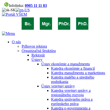
Infolinka:
0905 11 11 83
O nás
Príhovor rektora
Organizačná štruktúra
Rektorát
Ústavy
Ústav ekonómie a manažmentu
Katedra ekonómie a financií
Katedra manažmentu a marketingu
Katedra malého a stredného
podnikania
Ústav verejnej správy
Katedra verejnej správy a
regionálneho rozvoja
Katedra správneho práva a
európskeho práva
Katedra e-governmentu a