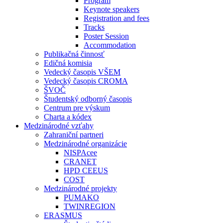
Program
Keynote speakers
Registration and fees
Tracks
Poster Session
Accommodation
Publikačná činnosť
Edičná komisia
Vedecký časopis VŠEM
Vedecký časopis CROMA
ŠVOČ
Študentský odborný časopis
Centrum pre výskum
Charta a kódex
Medzinárodné vzťahy
Zahraniční partneri
Medzinárodné organizácie
NISPAcee
CRANET
HPD CEEUS
COST
Medzinárodné projekty
PUMAKO
TWINREGION
ERASMUS