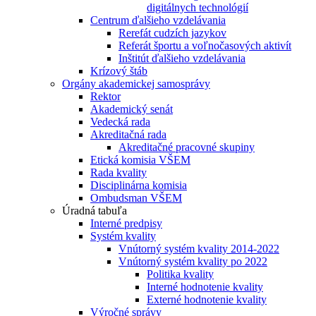
digitálnych technológií
Centrum ďalšieho vzdelávania
Rerefát cudzích jazykov
Referát športu a voľnočasových aktivít
Inštitút ďalšieho vzdelávania
Krízový štáb
Orgány akademickej samosprávy
Rektor
Akademický senát
Vedecká rada
Akreditačná rada
Akreditačné pracovné skupiny
Etická komisia VŠEM
Rada kvality
Disciplinárna komisia
Ombudsman VŠEM
Úradná tabuľa
Interné predpisy
Systém kvality
Vnútorný systém kvality 2014-2022
Vnútorný systém kvality po 2022
Politika kvality
Interné hodnotenie kvality
Externé hodnotenie kvality
Výročné správy