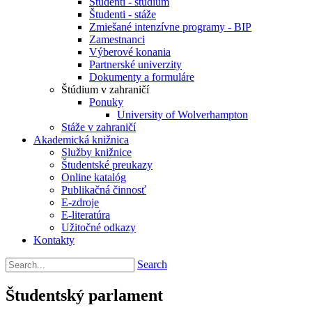
Študenti - štúdium
Študenti - stáže
Zmiešané intenzívne programy - BIP
Zamestnanci
Výberové konania
Partnerské univerzity
Dokumenty a formuláre
Štúdium v zahraničí
Ponuky
University of Wolverhampton
Stáže v zahraničí
Akademická knižnica
Služby knižnice
Študentské preukazy
Online katalóg
Publikačná činnosť
E-zdroje
E-literatúra
Užitočné odkazy
Kontakty
Search
Študentský parlament