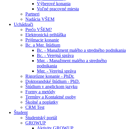
Výberové konania
Voľné pracovné miesta
Partneri
Nadácia VŠEM
Uchádzači
Prečo VŠEM?
Elektronická prihláška
Prijímacie konanie
Bc. a Mgr. štúdium
Bc. - Manažment malého a stredného podnikania
Bc. - Verejná správa
Mgr. - Manažment malého a stredného
podnikania
Mgr. - Verejná správa
Rigorózne konanie - PhDr.
Doktorandské štúdium - PhD.
Štúdium v anglickom jazyku
Formy a metódy
Termíny a Kontaktné osoby
Školné a poplatky
CRM Test
Študent
Študentský portál
GROWUP
Aktivity GROWUP