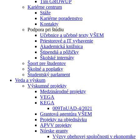
Tím GROWUP
Kariérne centrum
Stáže
Kariérne poradenstvo
Kontakty
Podpora pri štúdiu
Učebnice a učebné texty VŠEM
Priestorové a IT vybavenie
Akademická knižnica
Štipendiá a pôžičky
Školské internáty
Šport pre študentov
Školné a poplatky
Študentský parlament
Veda a výskum
Výskumné projekty
Medzinárodné projekty
VEGA
KEGA
009TnUAD-4/2021
Grantová agentúra VŠEM
Projekty na objednávku
APVV projekty
Nórske granty
Výzvy obehovej spoločnosti v ekonomike