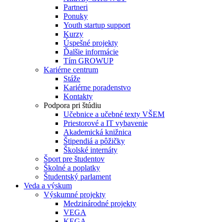
Partneri
Ponuky
Youth startup support
Kurzy
Úspešné projekty
Ďalšie informácie
Tím GROWUP
Kariérne centrum
Stáže
Kariérne poradenstvo
Kontakty
Podpora pri štúdiu
Učebnice a učebné texty VŠEM
Priestorové a IT vybavenie
Akademická knižnica
Štipendiá a pôžičky
Školské internáty
Šport pre študentov
Školné a poplatky
Študentský parlament
Veda a výskum
Výskumné projekty
Medzinárodné projekty
VEGA
KEGA