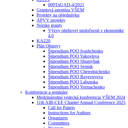
009TnUAD-4/2021
Grantová agentúra VŠEM
Projekty na objednávku
APVV projekty
Nórske granty
Výzvy obehovej spoločnosti v ekonomike
4.0
KA220
Plán Obnovy
Štipendium POO Ivashchenko
Štipendium POO Yakovleva
Štipendium POO Shumyliak
Štipendium POO Seniuk
Štipendium POO Cherednichenko
Štipendium POO Rayevnyeva
Štipendium POO Labunska
Štipendium POO Yermachenko
Konferencie a semináre
Medzinárodná vedecká konferencia VŠEM 2024
11th AIB-CEE Chapter Annual Conference 2025
Call for Papers
Instructions for Authors
Organizers
Committees