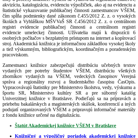
akvizíciu, katalogizáciu, evidenciu výpožičiek, ako aj na evidenciu a
štatistické vykazovanie publikačnej činnosti zamestnancov VŠEM,
čím spĺňa podmienky dané zákonom č.455/2012 Z. z. o vysokých
školách a Vyhláškou MŠVVaŠ SR č.456/2012 Z. z. o centrálnom
registri evidencie publikačnej činnosti a centrálnom registri
evidencie umeleckej činnosti. Užívatelia majú k dispozícii 6
osobných počítačov s bezplatným prístupom na internet a kopírovací
stroj. Akademická knižnica je informačnou základňou vysokej školy
a tiež výskumným, bibliografickým, koordinačným a poradenským
pracoviskom.
Zamestnanci knižnice zabezpečujú distribúciu učebných textov
vydaných pre potreby študentov VŠEM, distribúciu všetkých
zborníkov vydaných na VŠEM, vedeckých časopisov Verejná
správa a regionálny rozvoj a študentského časopisu ČasOpis.
Vypracovávajú štatistiky pre Ministerstvo školstva, vedy, výskumu a
športu SR, Ministerstvo kultúry SR a pre súborný katalóg
Univerzitnej knižnice v Bratislave. Podieľajú sa na prípravách a
priebehu bakalárskych a magisterských skúšok, konferencií a iných
podujatí organizovaných VŠEM a pripravujú informačné materiály
z fondu knižnice určené na digitalizáciu.
Štatút Akademickej knižnice VŠEM v Bratislave
Knižničný a výpožičný poriadok akademickej knižnice