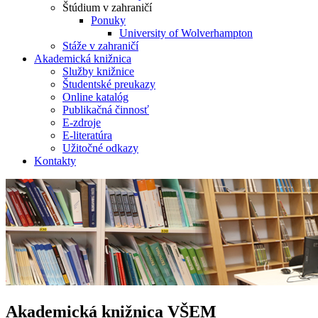
Štúdium v zahraničí
Ponuky
University of Wolverhampton
Stáže v zahraničí
Akademická knižnica
Služby knižnice
Študentské preukazy
Online katalóg
Publikačná činnosť
E-zdroje
E-literatúra
Užitočné odkazy
Kontakty
Akademická knižnica VŠEM