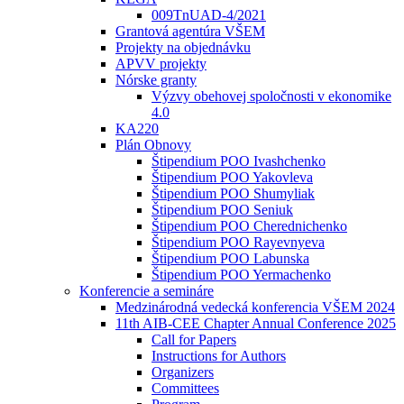
009TnUAD-4/2021
Grantová agentúra VŠEM
Projekty na objednávku
APVV projekty
Nórske granty
Výzvy obehovej spoločnosti v ekonomike
4.0
KA220
Plán Obnovy
Štipendium POO Ivashchenko
Štipendium POO Yakovleva
Štipendium POO Shumyliak
Štipendium POO Seniuk
Štipendium POO Cherednichenko
Štipendium POO Rayevnyeva
Štipendium POO Labunska
Štipendium POO Yermachenko
Konferencie a semináre
Medzinárodná vedecká konferencia VŠEM 2024
11th AIB-CEE Chapter Annual Conference 2025
Call for Papers
Instructions for Authors
Organizers
Committees