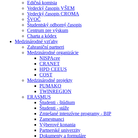
Edičná komisia
Vedecký časopis VŠEM
Vedecký časopis CROMA
ŠVOČ
Študentský odborný časopis
Centrum pre výskum
Charta a kódex
Medzinárodné vzťahy
Zahraniční partneri
Medzinárodné organizácie
NISPAcee
CRANET
HPD CEEUS
COST
Medzinárodné projekty
PUMAKO
TWINREGION
ERASMUS
Študenti - štúdium
Študenti - stáže
Zmiešané intenzívne programy - BIP
Zamestnanci
Výberové konania
Partnerské univerzity
Dokumenty a formuláre