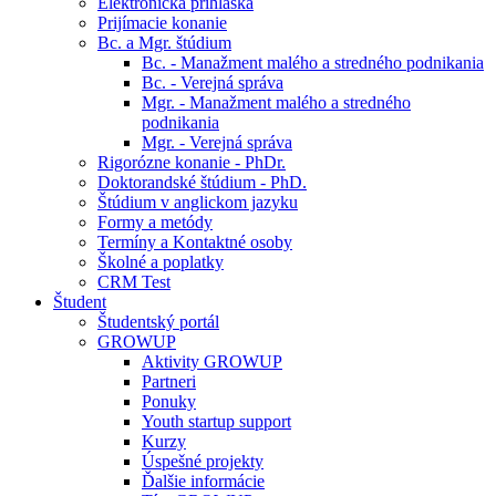
Elektronická prihláška
Prijímacie konanie
Bc. a Mgr. štúdium
Bc. - Manažment malého a stredného podnikania
Bc. - Verejná správa
Mgr. - Manažment malého a stredného
podnikania
Mgr. - Verejná správa
Rigorózne konanie - PhDr.
Doktorandské štúdium - PhD.
Štúdium v anglickom jazyku
Formy a metódy
Termíny a Kontaktné osoby
Školné a poplatky
CRM Test
Študent
Študentský portál
GROWUP
Aktivity GROWUP
Partneri
Ponuky
Youth startup support
Kurzy
Úspešné projekty
Ďalšie informácie