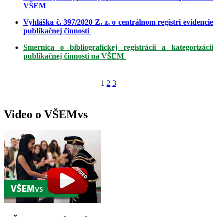
VŠEM
Vyhláška č. 397/2020 Z. z. o centrálnom registri evidencie
publikačnej činnosti
Smernica o bibliografickej registrácii a kategorizácii
publikačnej činnosti na VŠEM
1
2
3
Video o VŠEMvs