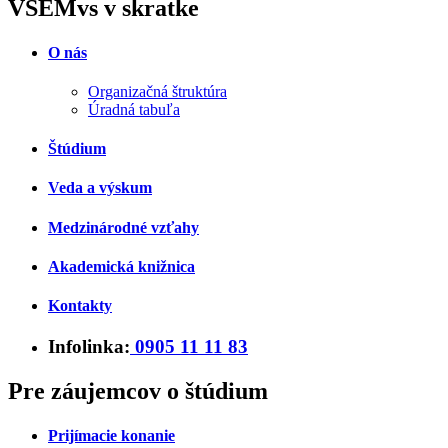
VŠEMvs v skratke
O nás
Organizačná štruktúra
Úradná tabuľa
Štúdium
Veda a výskum
Medzinárodné vzťahy
Akademická knižnica
Kontakty
Infolinka:
0905 11 11 83
Pre záujemcov o štúdium
Prijímacie konanie