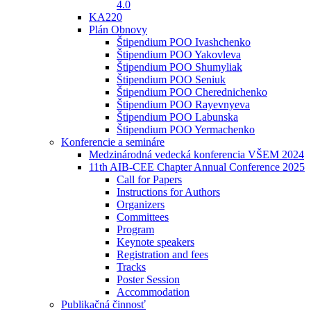
4.0
KA220
Plán Obnovy
Štipendium POO Ivashchenko
Štipendium POO Yakovleva
Štipendium POO Shumyliak
Štipendium POO Seniuk
Štipendium POO Cherednichenko
Štipendium POO Rayevnyeva
Štipendium POO Labunska
Štipendium POO Yermachenko
Konferencie a semináre
Medzinárodná vedecká konferencia VŠEM 2024
11th AIB-CEE Chapter Annual Conference 2025
Call for Papers
Instructions for Authors
Organizers
Committees
Program
Keynote speakers
Registration and fees
Tracks
Poster Session
Accommodation
Publikačná činnosť