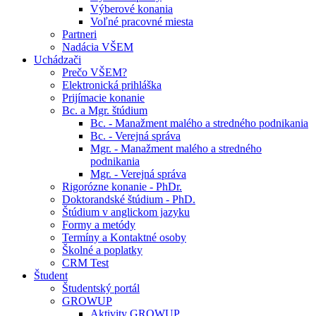
Výberové konania
Voľné pracovné miesta
Partneri
Nadácia VŠEM
Uchádzači
Prečo VŠEM?
Elektronická prihláška
Prijímacie konanie
Bc. a Mgr. štúdium
Bc. - Manažment malého a stredného podnikania
Bc. - Verejná správa
Mgr. - Manažment malého a stredného
podnikania
Mgr. - Verejná správa
Rigorózne konanie - PhDr.
Doktorandské štúdium - PhD.
Štúdium v anglickom jazyku
Formy a metódy
Termíny a Kontaktné osoby
Školné a poplatky
CRM Test
Študent
Študentský portál
GROWUP
Aktivity GROWUP