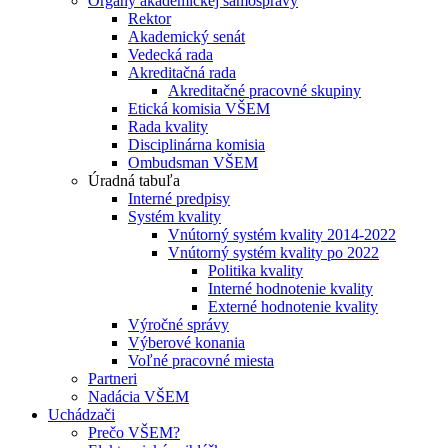
Orgány akademickej samosprávy
Rektor
Akademický senát
Vedecká rada
Akreditačná rada
Akreditačné pracovné skupiny
Etická komisia VŠEM
Rada kvality
Disciplinárna komisia
Ombudsman VŠEM
Úradná tabuľa
Interné predpisy
Systém kvality
Vnútorný systém kvality 2014-2022
Vnútorný systém kvality po 2022
Politika kvality
Interné hodnotenie kvality
Externé hodnotenie kvality
Výročné správy
Výberové konania
Voľné pracovné miesta
Partneri
Nadácia VŠEM
Uchádzači
Prečo VŠEM?