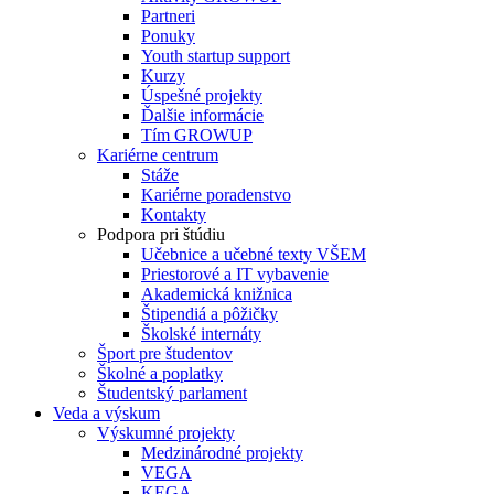
Partneri
Ponuky
Youth startup support
Kurzy
Úspešné projekty
Ďalšie informácie
Tím GROWUP
Kariérne centrum
Stáže
Kariérne poradenstvo
Kontakty
Podpora pri štúdiu
Učebnice a učebné texty VŠEM
Priestorové a IT vybavenie
Akademická knižnica
Štipendiá a pôžičky
Školské internáty
Šport pre študentov
Školné a poplatky
Študentský parlament
Veda a výskum
Výskumné projekty
Medzinárodné projekty
VEGA
KEGA