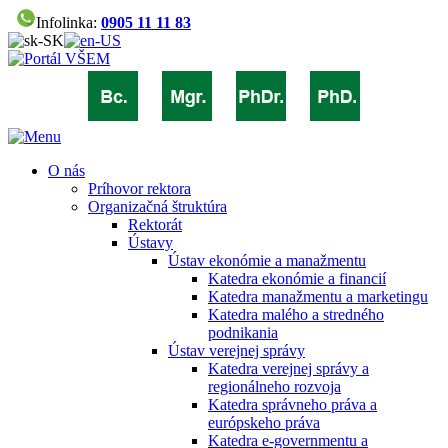
Infolinka:
0905 11 11 83
O nás
Príhovor rektora
Organizačná štruktúra
Rektorát
Ústavy
Ústav ekonómie a manažmentu
Katedra ekonómie a financií
Katedra manažmentu a marketingu
Katedra malého a stredného
podnikania
Ústav verejnej správy
Katedra verejnej správy a
regionálneho rozvoja
Katedra správneho práva a
európskeho práva
Katedra e-governmentu a