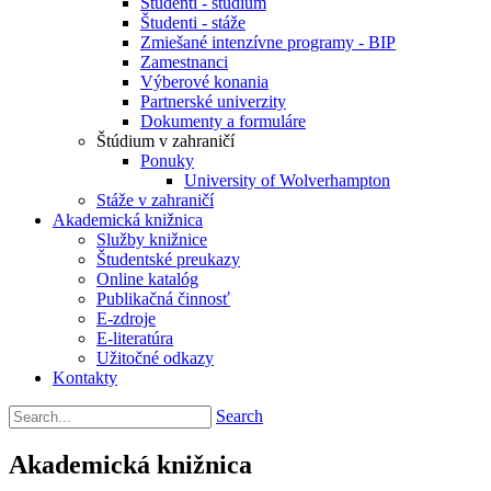
Študenti - štúdium
Študenti - stáže
Zmiešané intenzívne programy - BIP
Zamestnanci
Výberové konania
Partnerské univerzity
Dokumenty a formuláre
Štúdium v zahraničí
Ponuky
University of Wolverhampton
Stáže v zahraničí
Akademická knižnica
Služby knižnice
Študentské preukazy
Online katalóg
Publikačná činnosť
E-zdroje
E-literatúra
Užitočné odkazy
Kontakty
Search
Akademická knižnica