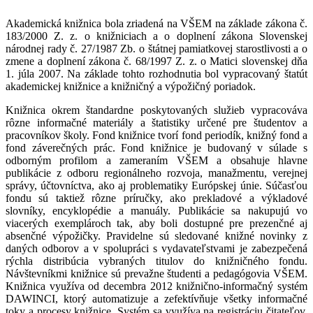
Akademická knižnica bola zriadená na VŠEM na základe zákona č.
183/2000 Z. z. o knižniciach a o doplnení zákona Slovenskej
národnej rady č. 27/1987 Zb. o štátnej pamiatkovej starostlivosti a o
zmene a doplnení zákona č. 68/1997 Z. z. o Matici slovenskej dňa
1. júla 2007. Na základe tohto rozhodnutia bol vypracovaný štatút
akademickej knižnice a knižničný a výpožičný poriadok.
Knižnica okrem štandardne poskytovaných služieb vypracováva
rôzne informačné materiály a štatistiky určené pre študentov a
pracovníkov školy. Fond knižnice tvorí fond periodík, knižný fond a
fond záverečných prác. Fond knižnice je budovaný v súlade s
odborným profilom a zameraním VŠEM a obsahuje hlavne
publikácie z odboru regionálneho rozvoja, manažmentu, verejnej
správy, účtovníctva, ako aj problematiky Európskej únie. Súčasťou
fondu sú taktiež rôzne príručky, ako prekladové a výkladové
slovníky, encyklopédie a manuály. Publikácie sa nakupujú vo
viacerých exemplároch tak, aby boli dostupné pre prezenčné aj
absenčné výpožičky. Pravidelne sú sledované knižné novinky z
daných odborov a v spolupráci s vydavateľstvami je zabezpečená
rýchla distribúcia vybraných titulov do knižničného fondu.
Návštevníkmi knižnice sú prevažne študenti a pedagógovia VŠEM.
Knižnica využíva od decembra 2012 knižnično-informačný systém
DAWINCI, ktorý automatizuje a zefektívňuje všetky informačné
toky a procesy knižnice. Systém sa využíva na registráciu čitateľov,