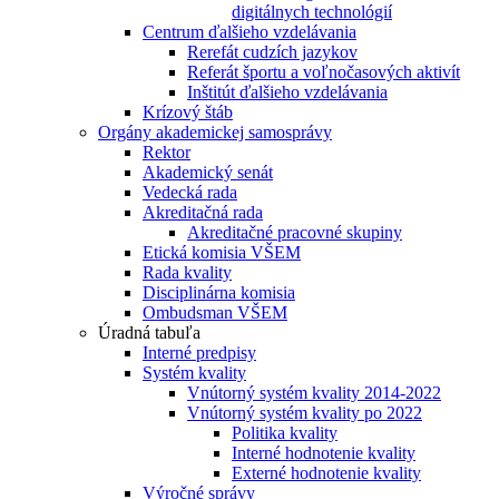
digitálnych technológií
Centrum ďalšieho vzdelávania
Rerefát cudzích jazykov
Referát športu a voľnočasových aktivít
Inštitút ďalšieho vzdelávania
Krízový štáb
Orgány akademickej samosprávy
Rektor
Akademický senát
Vedecká rada
Akreditačná rada
Akreditačné pracovné skupiny
Etická komisia VŠEM
Rada kvality
Disciplinárna komisia
Ombudsman VŠEM
Úradná tabuľa
Interné predpisy
Systém kvality
Vnútorný systém kvality 2014-2022
Vnútorný systém kvality po 2022
Politika kvality
Interné hodnotenie kvality
Externé hodnotenie kvality
Výročné správy