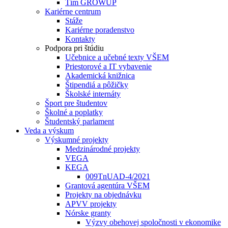
Tím GROWUP
Kariérne centrum
Stáže
Kariérne poradenstvo
Kontakty
Podpora pri štúdiu
Učebnice a učebné texty VŠEM
Priestorové a IT vybavenie
Akademická knižnica
Štipendiá a pôžičky
Školské internáty
Šport pre študentov
Školné a poplatky
Študentský parlament
Veda a výskum
Výskumné projekty
Medzinárodné projekty
VEGA
KEGA
009TnUAD-4/2021
Grantová agentúra VŠEM
Projekty na objednávku
APVV projekty
Nórske granty
Výzvy obehovej spoločnosti v ekonomike