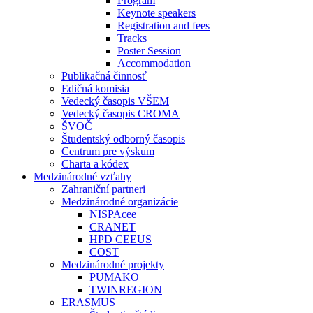
Program
Keynote speakers
Registration and fees
Tracks
Poster Session
Accommodation
Publikačná činnosť
Edičná komisia
Vedecký časopis VŠEM
Vedecký časopis CROMA
ŠVOČ
Študentský odborný časopis
Centrum pre výskum
Charta a kódex
Medzinárodné vzťahy
Zahraniční partneri
Medzinárodné organizácie
NISPAcee
CRANET
HPD CEEUS
COST
Medzinárodné projekty
PUMAKO
TWINREGION
ERASMUS