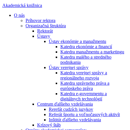
Akademická knižnica
O nás
Príhovor rektora
Organizačná štruktúra
Rektorát
Ústavy
Ústav ekonómie a manažmentu
Katedra ekonómie a financií
Katedra manažmentu a marketingu
Katedra malého a stredného
podnikania
Ústav verejnej správy
Katedra verejnej správy a
regionálneho rozvoja
Katedra správneho práva a
európskeho práva
Katedra e-governmentu a
digitálnych technológií
Centrum ďalšieho vzdelávania
Rerefát cudzích jazykov
Referát športu a voľnočasových aktivít
Inštitút ďalšieho vzdelávania
Krízový štáb