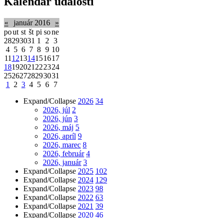
Kalendár udalostí
«
január 2016
»
po
ut
st
št
pi
so
ne
28
29
30
31
1
2
3
4
5
6
7
8
9
10
11
12
13
14
15
16
17
18
19
20
21
22
23
24
25
26
27
28
29
30
31
1
2
3
4
5
6
7
Expand/Collapse
2026
34
2026, júl
2
2026, jún
3
2026, máj
5
2026, apríl
9
2026, marec
8
2026, február
4
2026, január
3
Expand/Collapse
2025
102
Expand/Collapse
2024
129
Expand/Collapse
2023
98
Expand/Collapse
2022
63
Expand/Collapse
2021
39
Expand/Collapse
2020
46