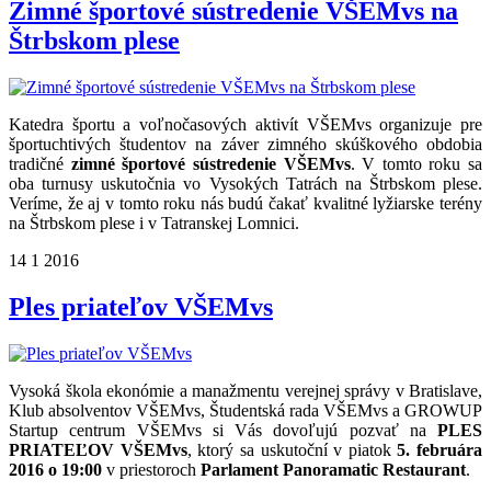
Zimné športové sústredenie VŠEMvs na
Štrbskom plese
Katedra športu a voľnočasových aktivít VŠEMvs organizuje pre
športuchtivých študentov na záver zimného skúškového obdobia
tradičné
zimné športové sústredenie VŠEMvs
. V tomto roku sa
oba turnusy uskutočnia vo Vysokých Tatrách na Štrbskom plese.
Veríme, že aj v tomto roku nás budú čakať kvalitné lyžiarske terény
na Štrbskom plese i v Tatranskej Lomnici.
14
1
2016
Ples priateľov VŠEMvs
Vysoká škola ekonómie a manažmentu verejnej správy v Bratislave,
Klub absolventov VŠEMvs, Študentská rada VŠEMvs a GROWUP
Startup centrum VŠEMvs si Vás dovoľujú pozvať na
PLES
PRIATEĽOV VŠEMvs
, ktorý sa uskutoční v piatok
5. februára
2016 o 19:00
v priestoroch
Parlament Panoramatic Restaurant
.