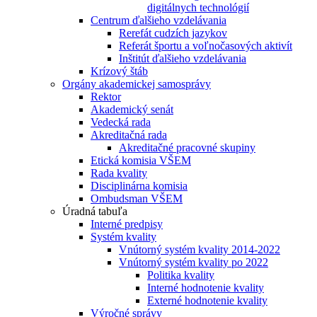
digitálnych technológií
Centrum ďalšieho vzdelávania
Rerefát cudzích jazykov
Referát športu a voľnočasových aktivít
Inštitút ďalšieho vzdelávania
Krízový štáb
Orgány akademickej samosprávy
Rektor
Akademický senát
Vedecká rada
Akreditačná rada
Akreditačné pracovné skupiny
Etická komisia VŠEM
Rada kvality
Disciplinárna komisia
Ombudsman VŠEM
Úradná tabuľa
Interné predpisy
Systém kvality
Vnútorný systém kvality 2014-2022
Vnútorný systém kvality po 2022
Politika kvality
Interné hodnotenie kvality
Externé hodnotenie kvality
Výročné správy