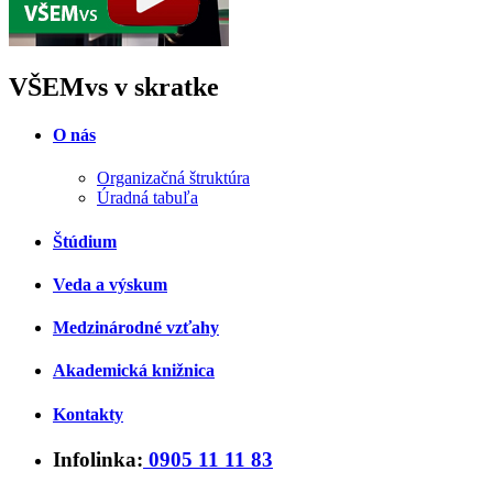
VŠEMvs v skratke
O nás
Organizačná štruktúra
Úradná tabuľa
Štúdium
Veda a výskum
Medzinárodné vzťahy
Akademická knižnica
Kontakty
Infolinka:
0905 11 11 83