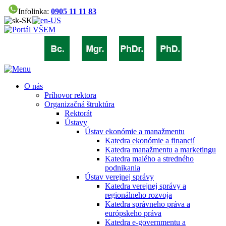
Infolinka:
0905 11 11 83
O nás
Príhovor rektora
Organizačná štruktúra
Rektorát
Ústavy
Ústav ekonómie a manažmentu
Katedra ekonómie a financií
Katedra manažmentu a marketingu
Katedra malého a stredného
podnikania
Ústav verejnej správy
Katedra verejnej správy a
regionálneho rozvoja
Katedra správneho práva a
európskeho práva
Katedra e-governmentu a