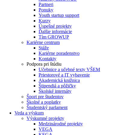
Partneri
Ponuky
Youth startup support
Kurzy
Úspešné projekty
Ďalšie informácie
Tím GROWUP
Kariérne centrum
Stáže
Kariérne poradenstvo
Kontakty
Podpora pri štúdiu
Učebnice a učebné texty VŠEM
Priestorové a IT vybavenie
Akademická knižnica
Štipendiá a pôžičky
Školské internáty
Šport pre študentov
Školné a poplatky
Študentský parlament
Veda a výskum
Výskumné projekty
Medzinárodné projekty
VEGA
KEGA