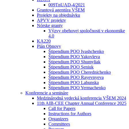
009TnUAD-4/2021
Grantová agentúra VŠEM
Projekty na objednávku
APVV projekty
Nórske granty
Výzvy obehovej spoločnosti v ekonomike
4.0
KA220
Plán Obnovy
Štipendium POO Ivashchenko
Štipendium POO Yakovleva
Štipendium POO Shumyliak
Štipendium POO Seniuk
Štipendium POO Cherednichenko
Štipendium POO Rayevnyeva
Štipendium POO Labunska
Štipendium POO Yermachenko
Konferencie a semináre
Medzinárodná vedecká konferencia VŠEM 2024
11th AIB-CEE Chapter Annual Conference 2025
Call for Papers
Instructions for Authors
Organizers
Committees