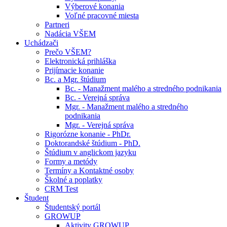
Výberové konania
Voľné pracovné miesta
Partneri
Nadácia VŠEM
Uchádzači
Prečo VŠEM?
Elektronická prihláška
Prijímacie konanie
Bc. a Mgr. štúdium
Bc. - Manažment malého a stredného podnikania
Bc. - Verejná správa
Mgr. - Manažment malého a stredného
podnikania
Mgr. - Verejná správa
Rigorózne konanie - PhDr.
Doktorandské štúdium - PhD.
Štúdium v anglickom jazyku
Formy a metódy
Termíny a Kontaktné osoby
Školné a poplatky
CRM Test
Študent
Študentský portál
GROWUP
Aktivity GROWUP