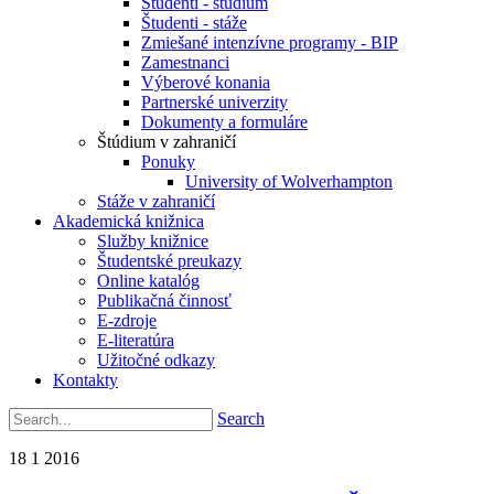
Študenti - štúdium
Študenti - stáže
Zmiešané intenzívne programy - BIP
Zamestnanci
Výberové konania
Partnerské univerzity
Dokumenty a formuláre
Štúdium v zahraničí
Ponuky
University of Wolverhampton
Stáže v zahraničí
Akademická knižnica
Služby knižnice
Študentské preukazy
Online katalóg
Publikačná činnosť
E-zdroje
E-literatúra
Užitočné odkazy
Kontakty
Search
18
1
2016