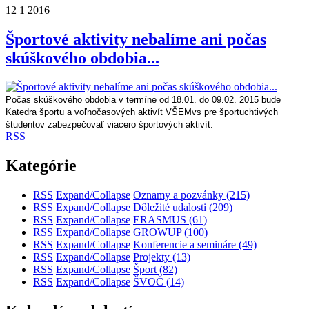
12
1
2016
Športové aktivity nebalíme ani počas
skúškového obdobia...
Počas skúškového obdobia v termíne od 18.01. do 09.02. 2015 bude
Katedra športu a voľnočasových aktivít VŠEMvs pre športuchtivých
študentov zabezpečovať viacero športových aktivít.
RSS
Kategórie
RSS
Expand/Collapse
Oznamy a pozvánky
(215)
RSS
Expand/Collapse
Dôležité udalosti
(209)
RSS
Expand/Collapse
ERASMUS
(61)
RSS
Expand/Collapse
GROWUP
(100)
RSS
Expand/Collapse
Konferencie a semináre
(49)
RSS
Expand/Collapse
Projekty
(13)
RSS
Expand/Collapse
Šport
(82)
RSS
Expand/Collapse
ŠVOČ
(14)