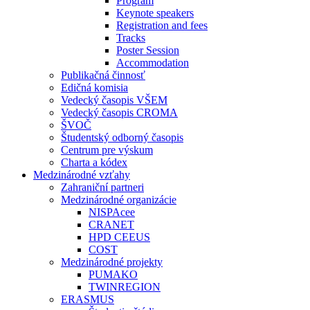
Program
Keynote speakers
Registration and fees
Tracks
Poster Session
Accommodation
Publikačná činnosť
Edičná komisia
Vedecký časopis VŠEM
Vedecký časopis CROMA
ŠVOČ
Študentský odborný časopis
Centrum pre výskum
Charta a kódex
Medzinárodné vzťahy
Zahraniční partneri
Medzinárodné organizácie
NISPAcee
CRANET
HPD CEEUS
COST
Medzinárodné projekty
PUMAKO
TWINREGION
ERASMUS