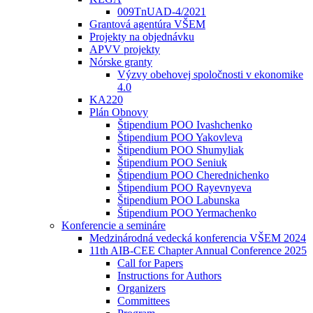
009TnUAD-4/2021
Grantová agentúra VŠEM
Projekty na objednávku
APVV projekty
Nórske granty
Výzvy obehovej spoločnosti v ekonomike
4.0
KA220
Plán Obnovy
Štipendium POO Ivashchenko
Štipendium POO Yakovleva
Štipendium POO Shumyliak
Štipendium POO Seniuk
Štipendium POO Cherednichenko
Štipendium POO Rayevnyeva
Štipendium POO Labunska
Štipendium POO Yermachenko
Konferencie a semináre
Medzinárodná vedecká konferencia VŠEM 2024
11th AIB-CEE Chapter Annual Conference 2025
Call for Papers
Instructions for Authors
Organizers
Committees