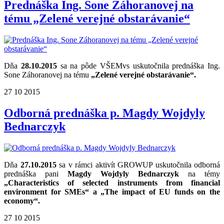
Prednáška Ing. Sone Záhoranovej na
tému „Zelené verejné obstarávanie“
Dňa
28.10.2015
sa na pôde VŠEMvs uskutočnila prednáška Ing.
Sone Záhoranovej na tému
„Zelené verejné obstarávanie“.
27
10
2015
Odborná prednáška p. Magdy Wojdyly
Bednarczyk
Dňa
27.10.2015
sa v rámci aktivít GROWUP uskutočnila odborná
prednáška pani
Magdy Wojdyly Bednarczyk
na témy
„Characteristics of selected instruments from financial
environment for SMEs“ a „The impact of EU funds on the
economy“.
27
10
2015