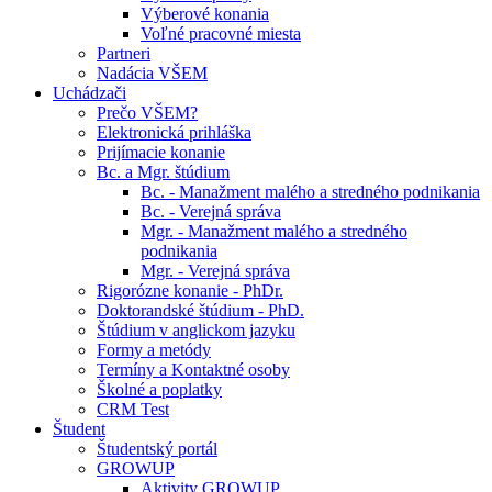
Výberové konania
Voľné pracovné miesta
Partneri
Nadácia VŠEM
Uchádzači
Prečo VŠEM?
Elektronická prihláška
Prijímacie konanie
Bc. a Mgr. štúdium
Bc. - Manažment malého a stredného podnikania
Bc. - Verejná správa
Mgr. - Manažment malého a stredného
podnikania
Mgr. - Verejná správa
Rigorózne konanie - PhDr.
Doktorandské štúdium - PhD.
Štúdium v anglickom jazyku
Formy a metódy
Termíny a Kontaktné osoby
Školné a poplatky
CRM Test
Študent
Študentský portál
GROWUP
Aktivity GROWUP