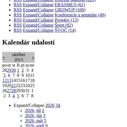
RSS
Expand/Collapse
ERASMUS
(61)
RSS
Expand/Collapse
GROWUP
(100)
RSS
Expand/Collapse
Konferencie a semináre
(49)
RSS
Expand/Collapse
Projekty
(13)
RSS
Expand/Collapse
Šport
(82)
RSS
Expand/Collapse
ŠVOČ
(14)
Kalendár udalostí
október
«
»
2015
po
ut
st
št
pi
so
ne
28
29
30
1
2
3
4
5
6
7
8
9
10
11
12
13
14
15
16
17
18
19
20
21
22
23
24
25
26
27
28
29
30
31
1
2
3
4
5
6
7
8
Expand/Collapse
2026
34
2026, júl
2
2026, jún
3
2026, máj
5
2026, apríl
9