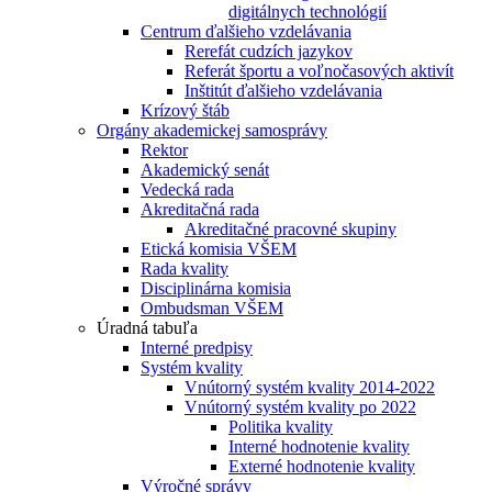
digitálnych technológií
Centrum ďalšieho vzdelávania
Rerefát cudzích jazykov
Referát športu a voľnočasových aktivít
Inštitút ďalšieho vzdelávania
Krízový štáb
Orgány akademickej samosprávy
Rektor
Akademický senát
Vedecká rada
Akreditačná rada
Akreditačné pracovné skupiny
Etická komisia VŠEM
Rada kvality
Disciplinárna komisia
Ombudsman VŠEM
Úradná tabuľa
Interné predpisy
Systém kvality
Vnútorný systém kvality 2014-2022
Vnútorný systém kvality po 2022
Politika kvality
Interné hodnotenie kvality
Externé hodnotenie kvality
Výročné správy