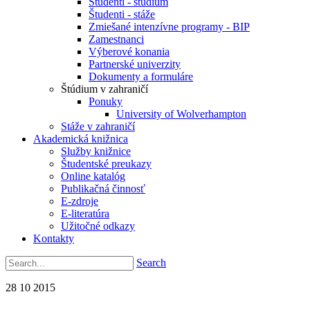
Študenti - štúdium
Študenti - stáže
Zmiešané intenzívne programy - BIP
Zamestnanci
Výberové konania
Partnerské univerzity
Dokumenty a formuláre
Štúdium v zahraničí
Ponuky
University of Wolverhampton
Stáže v zahraničí
Akademická knižnica
Služby knižnice
Študentské preukazy
Online katalóg
Publikačná činnosť
E-zdroje
E-literatúra
Užitočné odkazy
Kontakty
Search
28
10
2015