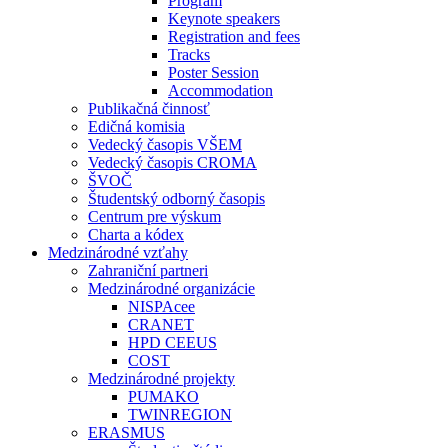
Program
Keynote speakers
Registration and fees
Tracks
Poster Session
Accommodation
Publikačná činnosť
Edičná komisia
Vedecký časopis VŠEM
Vedecký časopis CROMA
ŠVOČ
Študentský odborný časopis
Centrum pre výskum
Charta a kódex
Medzinárodné vzťahy
Zahraniční partneri
Medzinárodné organizácie
NISPAcee
CRANET
HPD CEEUS
COST
Medzinárodné projekty
PUMAKO
TWINREGION
ERASMUS