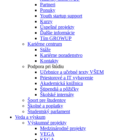
Partneri
Ponuky
Youth startup support
Kurzy
Úspešné projekty
Ďalšie informácie
Tím GROWUP
Kariérne centrum
Stáže
Kariérne poradenstvo
Kontakty
Podpora pri štúdiu
Učebnice a učebné texty VŠEM
Priestorové a IT vybavenie
Akademická knižnica
Štipendiá a pôžičky
Školské internáty
Šport pre študentov
Školné a poplatky
Študentský parlament
Veda a výskum
Výskumné projekty
Medzinárodné projekty
VEGA
KEGA