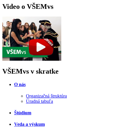
Video o VŠEMvs
VŠEMvs v skratke
O nás
Organizačná štruktúra
Úradná tabuľa
Štúdium
Veda a výskum