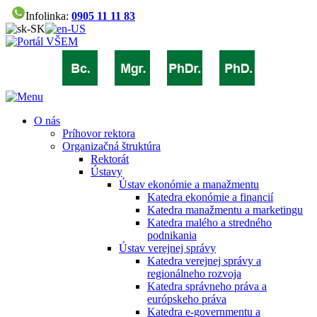
Infolinka:
0905 11 11 83
O nás
Príhovor rektora
Organizačná štruktúra
Rektorát
Ústavy
Ústav ekonómie a manažmentu
Katedra ekonómie a financií
Katedra manažmentu a marketingu
Katedra malého a stredného
podnikania
Ústav verejnej správy
Katedra verejnej správy a
regionálneho rozvoja
Katedra správneho práva a
európskeho práva
Katedra e-governmentu a