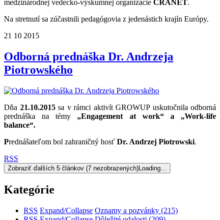
medzinárodnej vedecko-výskumnej organizácie
CRANET
.
Na stretnutí sa zúčastnili pedagógovia z jedenástich krajín Európy.
21
10
2015
Odborná prednáška Dr. Andrzeja
Piotrowského
Dňa
21.10.2015
sa v rámci aktivít GROWUP uskutočnila odborná
prednáška na témy
„Engagement at work“ a „Work-life
balance“.
P
rednášateľom bol zahraničný hosť
Dr. Andrzej Piotrowski
.
RSS
Zobraziť ďalších 5 článkov (7 nezobrazených)
Loading...
Kategórie
RSS
Expand/Collapse
Oznamy a pozvánky
(215)
RSS
Expand/Collapse
Dôležité udalosti
(209)