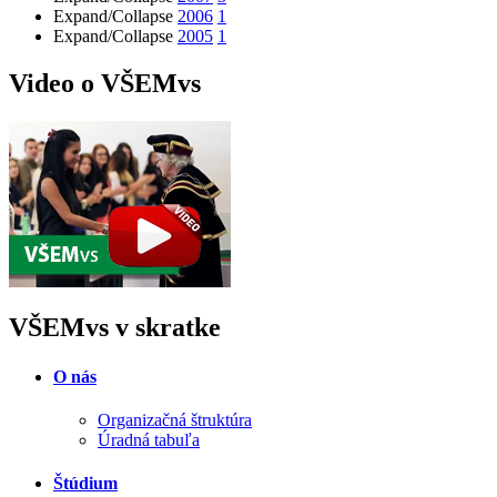
Expand/Collapse
2006
1
Expand/Collapse
2005
1
Video o VŠEMvs
VŠEMvs v skratke
O nás
Organizačná štruktúra
Úradná tabuľa
Štúdium