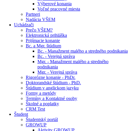
Výberové konania
Voľné pracovné miesta
Partneri
Nadácia VŠEM
Uchádzači
Prečo VŠEM?
Elektronická prihláška
Prijímacie konanie
Bc. a Mgr. štúdium
Bc. - Manažment malého a stredného podnikania
Bc. - Verejná správa
Mgr. - Manažment malého a stredného
podnikania
Mgr. - Verejná správa
Rigorózne konanie - PhDr.
Doktorandské štúdium - PhD.
Štúdium v anglickom jazyku
Formy a metódy
Termíny a Kontaktné osoby
Školné a poplatky
CRM Test
Študent
Študentský portál
GROWUP
Aktivity GROWUP