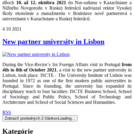
dňoch
10. až 12. októbra 2021
do Nur-sultanu v Kazachstane a
Nižného Novgorodu v Ruskej federácií nadviazal rektor Vysokej
školy ekonómie a manažmentu v Bratislave nové partnerstvá s
univerzitami v Kazachstane a Ruskej federácií.
4
10
2021
New partner university in Lisbon
During the Vice-Rector´s for Foreign Affairs visit to Portugal
from
4th to 8th of October 2021
, a visit to the new partner university in
Lisbon, took place. ISCTE - The University Institute of Lisbon was
founded in 1972 as one of the first modern public universities in
Portugal. Since its founding, the university has expanded its
disciplinary reach to four faculties: ISCTE Business School, School
of Sociology and Public Policy, School of Technology and
Architecture and School of Social Sciences and Humanities.
RSS
Zobraziť posledných 2 článkov
Loading...
Kategórie