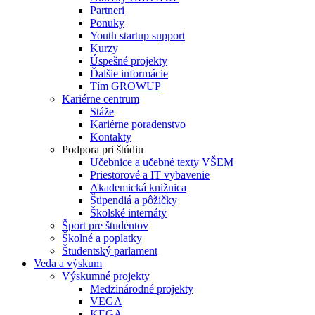
Partneri
Ponuky
Youth startup support
Kurzy
Úspešné projekty
Ďalšie informácie
Tím GROWUP
Kariérne centrum
Stáže
Kariérne poradenstvo
Kontakty
Podpora pri štúdiu
Učebnice a učebné texty VŠEM
Priestorové a IT vybavenie
Akademická knižnica
Štipendiá a pôžičky
Školské internáty
Šport pre študentov
Školné a poplatky
Študentský parlament
Veda a výskum
Výskumné projekty
Medzinárodné projekty
VEGA
KEGA