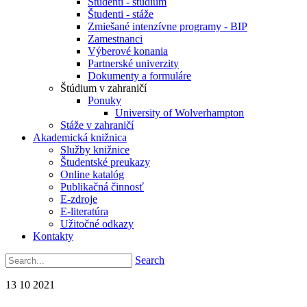
Študenti - štúdium
Študenti - stáže
Zmiešané intenzívne programy - BIP
Zamestnanci
Výberové konania
Partnerské univerzity
Dokumenty a formuláre
Štúdium v zahraničí
Ponuky
University of Wolverhampton
Stáže v zahraničí
Akademická knižnica
Služby knižnice
Študentské preukazy
Online katalóg
Publikačná činnosť
E-zdroje
E-literatúra
Užitočné odkazy
Kontakty
Search
13
10
2021