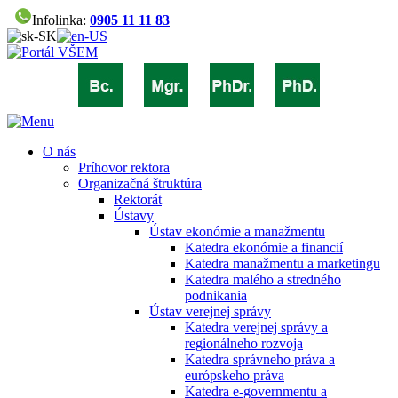
Infolinka:
0905 11 11 83
O nás
Príhovor rektora
Organizačná štruktúra
Rektorát
Ústavy
Ústav ekonómie a manažmentu
Katedra ekonómie a financií
Katedra manažmentu a marketingu
Katedra malého a stredného
podnikania
Ústav verejnej správy
Katedra verejnej správy a
regionálneho rozvoja
Katedra správneho práva a
európskeho práva
Katedra e-governmentu a