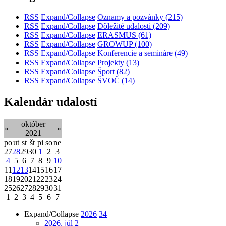
RSS
Expand/Collapse
Oznamy a pozvánky
(215)
RSS
Expand/Collapse
Dôležité udalosti
(209)
RSS
Expand/Collapse
ERASMUS
(61)
RSS
Expand/Collapse
GROWUP
(100)
RSS
Expand/Collapse
Konferencie a semináre
(49)
RSS
Expand/Collapse
Projekty
(13)
RSS
Expand/Collapse
Šport
(82)
RSS
Expand/Collapse
ŠVOČ
(14)
Kalendár udalostí
október
«
»
2021
po
ut
st
št
pi
so
ne
27
28
29
30
1
2
3
4
5
6
7
8
9
10
11
12
13
14
15
16
17
18
19
20
21
22
23
24
25
26
27
28
29
30
31
1
2
3
4
5
6
7
Expand/Collapse
2026
34
2026, júl
2