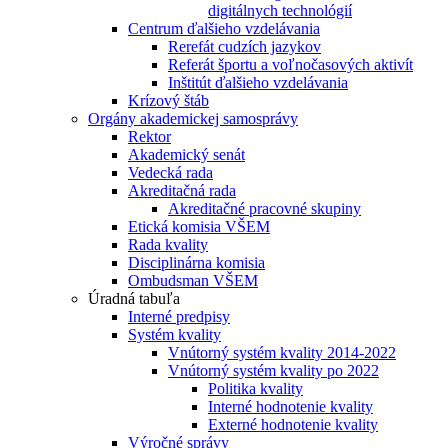
digitálnych technológií
Centrum ďalšieho vzdelávania
Rerefát cudzích jazykov
Referát športu a voľnočasových aktivít
Inštitút ďalšieho vzdelávania
Krízový štáb
Orgány akademickej samosprávy
Rektor
Akademický senát
Vedecká rada
Akreditačná rada
Akreditačné pracovné skupiny
Etická komisia VŠEM
Rada kvality
Disciplinárna komisia
Ombudsman VŠEM
Úradná tabuľa
Interné predpisy
Systém kvality
Vnútorný systém kvality 2014-2022
Vnútorný systém kvality po 2022
Politika kvality
Interné hodnotenie kvality
Externé hodnotenie kvality
Výročné správy