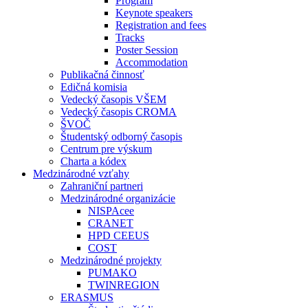
Program
Keynote speakers
Registration and fees
Tracks
Poster Session
Accommodation
Publikačná činnosť
Edičná komisia
Vedecký časopis VŠEM
Vedecký časopis CROMA
ŠVOČ
Študentský odborný časopis
Centrum pre výskum
Charta a kódex
Medzinárodné vzťahy
Zahraniční partneri
Medzinárodné organizácie
NISPAcee
CRANET
HPD CEEUS
COST
Medzinárodné projekty
PUMAKO
TWINREGION
ERASMUS