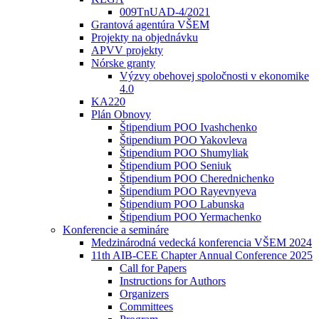
009TnUAD-4/2021
Grantová agentúra VŠEM
Projekty na objednávku
APVV projekty
Nórske granty
Výzvy obehovej spoločnosti v ekonomike
4.0
KA220
Plán Obnovy
Štipendium POO Ivashchenko
Štipendium POO Yakovleva
Štipendium POO Shumyliak
Štipendium POO Seniuk
Štipendium POO Cherednichenko
Štipendium POO Rayevnyeva
Štipendium POO Labunska
Štipendium POO Yermachenko
Konferencie a semináre
Medzinárodná vedecká konferencia VŠEM 2024
11th AIB-CEE Chapter Annual Conference 2025
Call for Papers
Instructions for Authors
Organizers
Committees