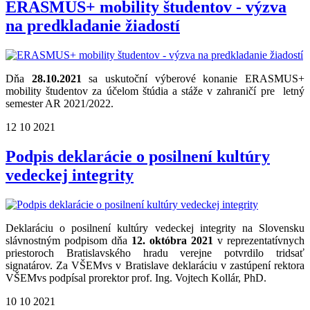
ERASMUS+ mobility študentov - výzva
na predkladanie žiadostí
Dňa
28.10.2021
sa uskutoční výberové konanie ERASMUS+
mobility študentov za účelom štúdia a stáže v zahraničí pre letný
semester AR 2021/2022.
12
10
2021
Podpis deklarácie o posilnení kultúry
vedeckej integrity
Deklaráciu o posilnení kultúry vedeckej integrity na Slovensku
slávnostným podpisom dňa
12. októbra 2021
v reprezentatívnych
priestoroch Bratislavského hradu
verejne potvrdilo tridsať
signatárov. Za VŠEMvs v Bratislave deklaráciu
v zastúpení rektora
VŠEMvs
podpísal
prorektor prof. Ing. Vojtech Kollár, PhD.
10
10
2021