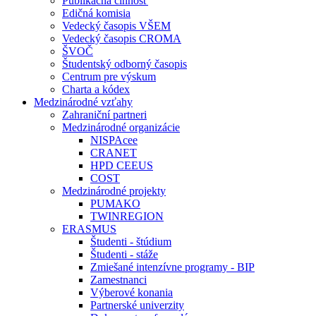
Publikačná činnosť
Edičná komisia
Vedecký časopis VŠEM
Vedecký časopis CROMA
ŠVOČ
Študentský odborný časopis
Centrum pre výskum
Charta a kódex
Medzinárodné vzťahy
Zahraniční partneri
Medzinárodné organizácie
NISPAcee
CRANET
HPD CEEUS
COST
Medzinárodné projekty
PUMAKO
TWINREGION
ERASMUS
Študenti - štúdium
Študenti - stáže
Zmiešané intenzívne programy - BIP
Zamestnanci
Výberové konania
Partnerské univerzity