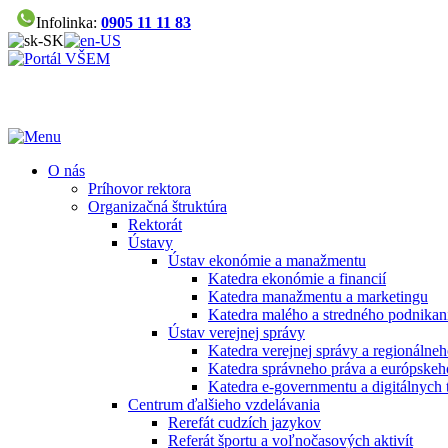
Infolinka:
0905 11 11 83
O nás
Príhovor rektora
Organizačná štruktúra
Rektorát
Ústavy
Ústav ekonómie a manažmentu
Katedra ekonómie a financií
Katedra manažmentu a marketingu
Katedra malého a stredného podnikan
Ústav verejnej správy
Katedra verejnej správy a regionálneh
Katedra správneho práva a európskeh
Katedra e-governmentu a digitálnych 
Centrum ďalšieho vzdelávania
Rerefát cudzích jazykov
Referát športu a voľnočasových aktivít