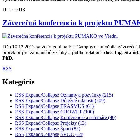
10
12
2013
Záverečná konferencia k projektu PUMA
Dňa 10.12.2013 sa vo Viedni na FH Campus uskutočnila záverečná k
prorektor pre zahraničné vzťahy a public relations
doc. Ing. Stanisl
PhD.
RSS
Kategórie
RSS
Expand/Collapse
Oznamy a pozvánky
(215)
RSS
Expand/Collapse
Dôležité udalosti
(209)
RSS
Expand/Collapse
ERASMUS
(61)
RSS
Expand/Collapse
GROWUP
(100)
RSS
Expand/Collapse
Konferencie a semináre
(49)
RSS
Expand/Collapse
Projekty
(13)
RSS
Expand/Collapse
Šport
(82)
RSS
Expand/Collapse
ŠVOČ
(14)