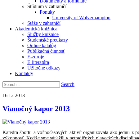
Dokumenty a formuláre
Štúdium v zahraničí
Ponuky
University of Wolverhampton
Stáže v zahraničí
Akademická knižnica
Služby knižnice
Študentské preukazy
Online katalóg
Publikačná činnosť
E-zdroje
E-literatúra
Užitočné odkazy
Kontakty
Search
16
12
2013
Vianočný kapor 2013
Katedra športu a voľnočasových aktivít organizovala ako jednu z 
výkonnosť. Keďže sme súťažili v netradičných plaveckých disciplínac