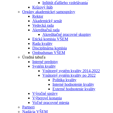
Inštitút ďalšieho vzdelávania
Krízový štáb
Orgány akademickej samosprávy
Rektor
Akademický senát
Vedecká rada
Akreditačná rada
Akreditačné pracovné skupiny
Etická komisia VŠEM
Rada kvality
Disciplinárna komisia
Ombudsman VŠEM
Úradná tabuľa
Interné predpisy
Systém kvality
Vnútorný systém kvality 2014-2022
Vnútorný systém kvality po 2022
Politika kvality
Interné hodnotenie kvality
Externé hodnotenie kvality
Výročné správy
Výberové konania
Voľné pracovné miesta
Partneri
Nadácia VŠEM