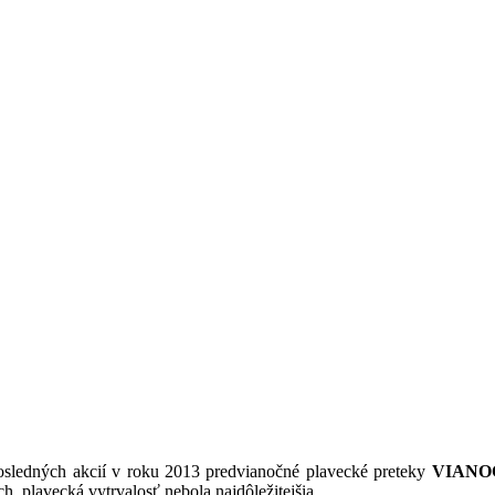
posledných akcií v roku 2013 predvianočné plavecké preteky
VIANO
h, plavecká vytrvalosť nebola najdôležitejšia.