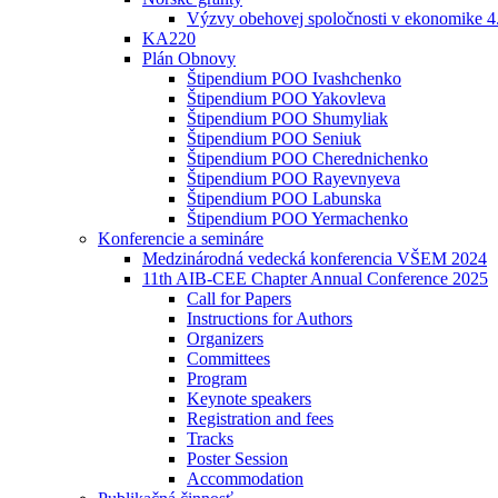
Výzvy obehovej spoločnosti v ekonomike 4
KA220
Plán Obnovy
Štipendium POO Ivashchenko
Štipendium POO Yakovleva
Štipendium POO Shumyliak
Štipendium POO Seniuk
Štipendium POO Cherednichenko
Štipendium POO Rayevnyeva
Štipendium POO Labunska
Štipendium POO Yermachenko
Konferencie a semináre
Medzinárodná vedecká konferencia VŠEM 2024
11th AIB-CEE Chapter Annual Conference 2025
Call for Papers
Instructions for Authors
Organizers
Committees
Program
Keynote speakers
Registration and fees
Tracks
Poster Session
Accommodation