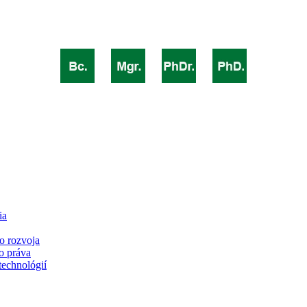
ia
o rozvoja
o práva
technológií