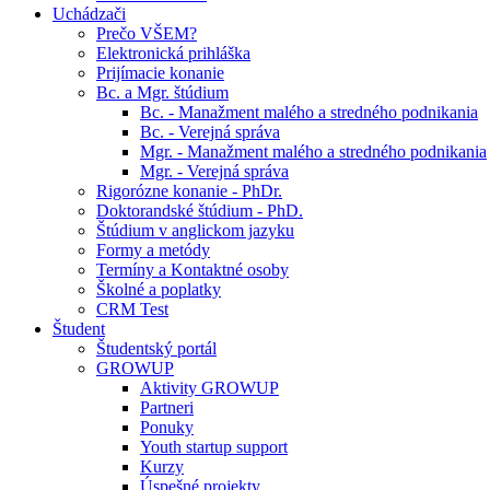
Uchádzači
Prečo VŠEM?
Elektronická prihláška
Prijímacie konanie
Bc. a Mgr. štúdium
Bc. - Manažment malého a stredného podnikania
Bc. - Verejná správa
Mgr. - Manažment malého a stredného podnikania
Mgr. - Verejná správa
Rigorózne konanie - PhDr.
Doktorandské štúdium - PhD.
Štúdium v anglickom jazyku
Formy a metódy
Termíny a Kontaktné osoby
Školné a poplatky
CRM Test
Študent
Študentský portál
GROWUP
Aktivity GROWUP
Partneri
Ponuky
Youth startup support
Kurzy
Úspešné projekty