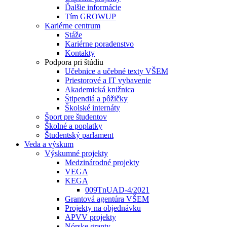
Ďalšie informácie
Tím GROWUP
Kariérne centrum
Stáže
Kariérne poradenstvo
Kontakty
Podpora pri štúdiu
Učebnice a učebné texty VŠEM
Priestorové a IT vybavenie
Akademická knižnica
Štipendiá a pôžičky
Školské internáty
Šport pre študentov
Školné a poplatky
Študentský parlament
Veda a výskum
Výskumné projekty
Medzinárodné projekty
VEGA
KEGA
009TnUAD-4/2021
Grantová agentúra VŠEM
Projekty na objednávku
APVV projekty
Nórske granty