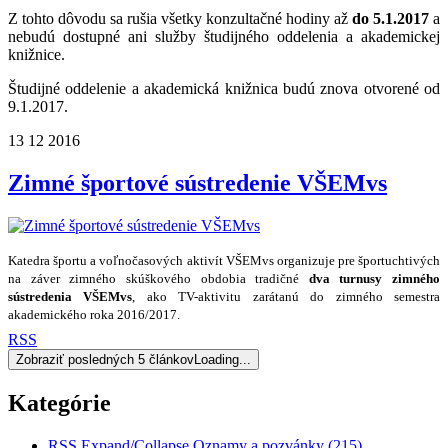
Z tohto dôvodu sa rušia všetky konzultačné hodiny až
do 5.1.2017
a
nebudú dostupné ani služby študijného oddelenia a akademickej
knižnice.
Študijné oddelenie a akademická knižnica budú znova otvorené od
9.1.2017.
13
12
2016
Zimné športové sústredenie VŠEMvs
Katedra športu a voľnočasových aktivít VŠEMvs
organizuje pre športuchtivých
na záver zimného skúškového obdobia tradičné
dva turnusy zimného
sústredenia VŠEMvs
, ako TV-aktivitu zarátanú do zimného semestra
akademického roka 2016/2017.
RSS
Zobraziť posledných 5 článkov
Loading...
Kategórie
RSS
Expand/Collapse
Oznamy a pozvánky
(215)