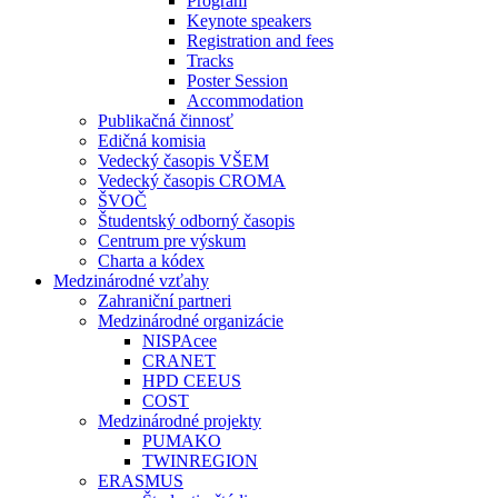
Program
Keynote speakers
Registration and fees
Tracks
Poster Session
Accommodation
Publikačná činnosť
Edičná komisia
Vedecký časopis VŠEM
Vedecký časopis CROMA
ŠVOČ
Študentský odborný časopis
Centrum pre výskum
Charta a kódex
Medzinárodné vzťahy
Zahraniční partneri
Medzinárodné organizácie
NISPAcee
CRANET
HPD CEEUS
COST
Medzinárodné projekty
PUMAKO
TWINREGION
ERASMUS