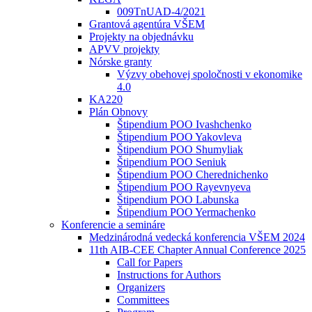
009TnUAD-4/2021
Grantová agentúra VŠEM
Projekty na objednávku
APVV projekty
Nórske granty
Výzvy obehovej spoločnosti v ekonomike
4.0
KA220
Plán Obnovy
Štipendium POO Ivashchenko
Štipendium POO Yakovleva
Štipendium POO Shumyliak
Štipendium POO Seniuk
Štipendium POO Cherednichenko
Štipendium POO Rayevnyeva
Štipendium POO Labunska
Štipendium POO Yermachenko
Konferencie a semináre
Medzinárodná vedecká konferencia VŠEM 2024
11th AIB-CEE Chapter Annual Conference 2025
Call for Papers
Instructions for Authors
Organizers
Committees