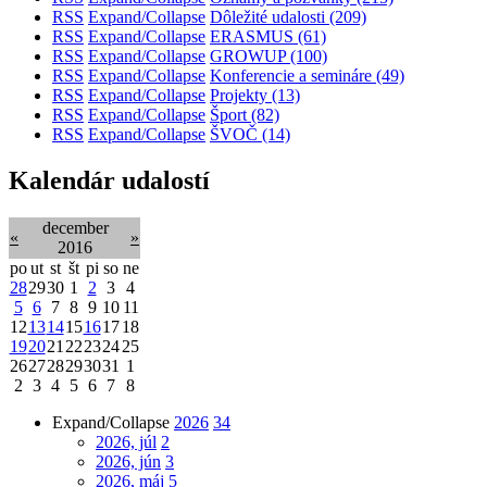
RSS
Expand/Collapse
Dôležité udalosti
(209)
RSS
Expand/Collapse
ERASMUS
(61)
RSS
Expand/Collapse
GROWUP
(100)
RSS
Expand/Collapse
Konferencie a semináre
(49)
RSS
Expand/Collapse
Projekty
(13)
RSS
Expand/Collapse
Šport
(82)
RSS
Expand/Collapse
ŠVOČ
(14)
Kalendár udalostí
december
«
»
2016
po
ut
st
št
pi
so
ne
28
29
30
1
2
3
4
5
6
7
8
9
10
11
12
13
14
15
16
17
18
19
20
21
22
23
24
25
26
27
28
29
30
31
1
2
3
4
5
6
7
8
Expand/Collapse
2026
34
2026, júl
2
2026, jún
3
2026, máj
5