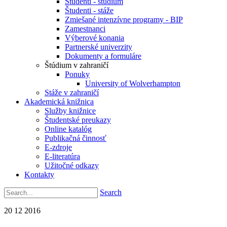
Študenti - štúdium
Študenti - stáže
Zmiešané intenzívne programy - BIP
Zamestnanci
Výberové konania
Partnerské univerzity
Dokumenty a formuláre
Štúdium v zahraničí
Ponuky
University of Wolverhampton
Stáže v zahraničí
Akademická knižnica
Služby knižnice
Študentské preukazy
Online katalóg
Publikačná činnosť
E-zdroje
E-literatúra
Užitočné odkazy
Kontakty
Search
20
12
2016