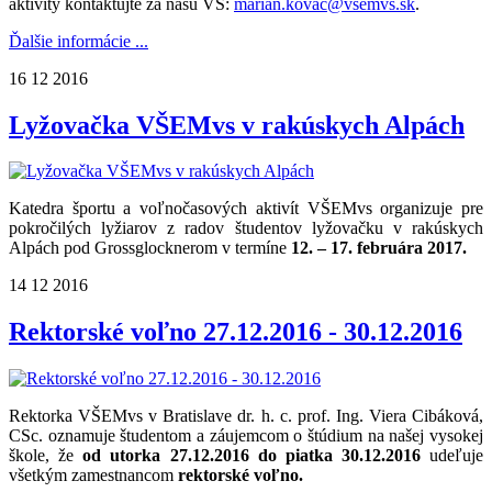
aktivity kontaktujte za našu VŠ:
marian.kovac@vsemvs.sk
.
Ďalšie informácie ...
16
12
2016
Lyžovačka VŠEMvs v rakúskych Alpách
Katedra športu a voľnočasových aktivít VŠEMvs organizuje pre
pokročilých lyžiarov z radov študentov lyžovačku v rakúskych
Alpách pod Grossglocknerom
v termíne
12. – 17. februára 2017.
14
12
2016
Rektorské voľno 27.12.2016 - 30.12.2016
Rektorka VŠEMvs v Bratislave dr. h. c. prof. Ing. Viera Cibáková,
CSc. oznamuje študentom a záujemcom o štúdium na našej vysokej
škole, že
od utorka 27.12.2016 do piatka 30.12.2016
udeľuje
všetkým zamestnancom
rektorské voľno.