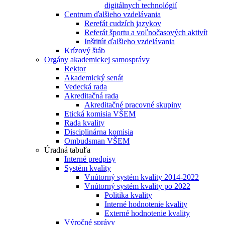
digitálnych technológií
Centrum ďalšieho vzdelávania
Rerefát cudzích jazykov
Referát športu a voľnočasových aktivít
Inštitút ďalšieho vzdelávania
Krízový štáb
Orgány akademickej samosprávy
Rektor
Akademický senát
Vedecká rada
Akreditačná rada
Akreditačné pracovné skupiny
Etická komisia VŠEM
Rada kvality
Disciplinárna komisia
Ombudsman VŠEM
Úradná tabuľa
Interné predpisy
Systém kvality
Vnútorný systém kvality 2014-2022
Vnútorný systém kvality po 2022
Politika kvality
Interné hodnotenie kvality
Externé hodnotenie kvality
Výročné správy