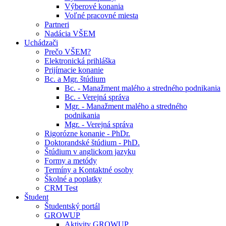
Výberové konania
Voľné pracovné miesta
Partneri
Nadácia VŠEM
Uchádzači
Prečo VŠEM?
Elektronická prihláška
Prijímacie konanie
Bc. a Mgr. štúdium
Bc. - Manažment malého a stredného podnikania
Bc. - Verejná správa
Mgr. - Manažment malého a stredného
podnikania
Mgr. - Verejná správa
Rigorózne konanie - PhDr.
Doktorandské štúdium - PhD.
Štúdium v anglickom jazyku
Formy a metódy
Termíny a Kontaktné osoby
Školné a poplatky
CRM Test
Študent
Študentský portál
GROWUP
Aktivity GROWUP