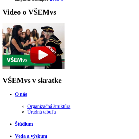
Video o VŠEMvs
VŠEMvs v skratke
O nás
Organizačná štruktúra
Úradná tabuľa
Štúdium
Veda a výskum