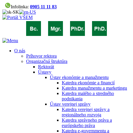
Infolinka:
0905 11 11 83
O nás
Príhovor rektora
Organizačná štruktúra
Rektorát
Ústavy
Ústav ekonómie a manažmentu
Katedra ekonómie a financií
Katedra manažmentu a marketingu
Katedra malého a stredného
podnikania
Ústav verejnej správy
Katedra verejnej správy a
regionálneho rozvoja
Katedra správneho práva a
európskeho práva
Katedra e-governmentu a