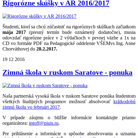
Rigorózne skúšky v AR 2016/2017
Študenti, ktorí sa chcú zúčastniť na rigoróznych skúškach začiatkom
mája 2017
(presný termín bude oznámený dodatočne), musia
odovzdať rigorózne práce v 2 výtlačkoch v pevnej väzbe a 1x na
CD vo formáte PDF na Pedagogické oddelenie VŠEMvs Ing. Anne
Chorváthovej do
28.2.2017.
19
12
2016
Zimná škola v ruskom Saratove - ponuka
Naša partnerská vysoká škola v ruskom Saratove ponúka študentom
všetkých študijných programov možnosť absolvovať
krátkodobú
zimnú školu vo februári 2017
.
V prípade záujmu o bližšie informácie kontaktujte priamo
organizátora:
intoff@piuis.ru
.
Pre prihlásenie a informácie o spôsobe absolvovania a uznania