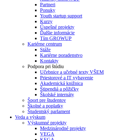
Partneri
Ponuky
Youth startup support
Kurzy
Úspešné projekty
Ďalšie informácie
Tím GROWUP
Kariérne centrum
Stáže
Kariérne poradenstvo
Kontakty
Podpora pri štúdiu
Učebnice a učebné texty VŠEM
Priestorové a IT vybavenie
Akademická knižnica
Štipendiá a pôžičky
Školské internáty
Šport pre študentov
Školné a poplatky
Študentský parlament
Veda a výskum
Výskumné projekty
Medzinárodné projekty
VEGA
KEGA