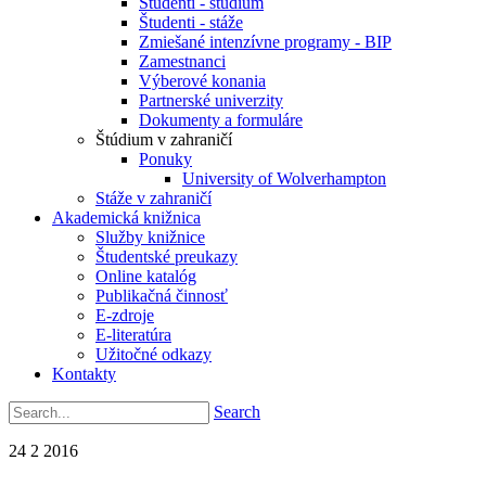
Študenti - štúdium
Študenti - stáže
Zmiešané intenzívne programy - BIP
Zamestnanci
Výberové konania
Partnerské univerzity
Dokumenty a formuláre
Štúdium v zahraničí
Ponuky
University of Wolverhampton
Stáže v zahraničí
Akademická knižnica
Služby knižnice
Študentské preukazy
Online katalóg
Publikačná činnosť
E-zdroje
E-literatúra
Užitočné odkazy
Kontakty
Search
24
2
2016