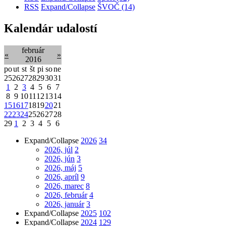
RSS
Expand/Collapse
ŠVOČ
(14)
Kalendár udalostí
február
«
»
2016
po
ut
st
št
pi
so
ne
25
26
27
28
29
30
31
1
2
3
4
5
6
7
8
9
10
11
12
13
14
15
16
17
18
19
20
21
22
23
24
25
26
27
28
29
1
2
3
4
5
6
Expand/Collapse
2026
34
2026, júl
2
2026, jún
3
2026, máj
5
2026, apríl
9
2026, marec
8
2026, február
4
2026, január
3
Expand/Collapse
2025
102
Expand/Collapse
2024
129