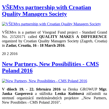
VŠEMvs partnership with Croatian
Quality Managers Society
VŠEMvs is a partner of Visegrad Fund project - Standard Grand
No. 21520171 called
QUALITY MAKES A DIFFERENCE
organized by Croatian Quality Managers Society (Zagreb, Croatia)
in
Zadar, Croatia, 16 - 18 March 2016
.
20
2
2016
New Partners, New Possibilities - CMS
Poland 2016
V dňoch 19. - 22. februára 2016
sa členka GROWUP
Mgr.
Janka Gasperová
a stážistka
Lenka Kubisová
zúčastnili na
stretnutí organizácií medzinárodných projektov ,,New Partners,
New Possibilies - CMS Poland 2016".