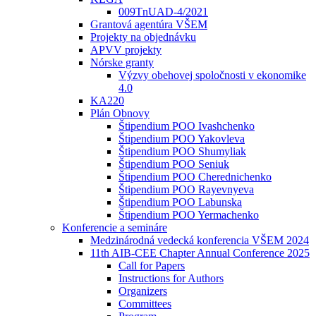
009TnUAD-4/2021
Grantová agentúra VŠEM
Projekty na objednávku
APVV projekty
Nórske granty
Výzvy obehovej spoločnosti v ekonomike
4.0
KA220
Plán Obnovy
Štipendium POO Ivashchenko
Štipendium POO Yakovleva
Štipendium POO Shumyliak
Štipendium POO Seniuk
Štipendium POO Cherednichenko
Štipendium POO Rayevnyeva
Štipendium POO Labunska
Štipendium POO Yermachenko
Konferencie a semináre
Medzinárodná vedecká konferencia VŠEM 2024
11th AIB-CEE Chapter Annual Conference 2025
Call for Papers
Instructions for Authors
Organizers
Committees