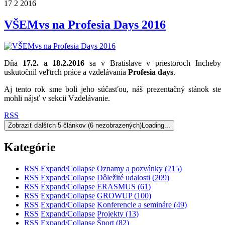
17
2
2016
VŠEMvs na Profesia Days 2016
Dňa
17.2. a 18.2.2016
sa v Bratislave v priestoroch Incheby
uskutočnil veľtrch práce a vzdelávania
Profesia days
.
Aj tento rok sme boli jeho súčasťou, náš prezentačný stánok ste
mohli nájsť v sekcii Vzdelávanie.
RSS
Zobraziť ďalších 5 článkov (6 nezobrazených)
Loading...
Kategórie
RSS
Expand/Collapse
Oznamy a pozvánky
(215)
RSS
Expand/Collapse
Dôležité udalosti
(209)
RSS
Expand/Collapse
ERASMUS
(61)
RSS
Expand/Collapse
GROWUP
(100)
RSS
Expand/Collapse
Konferencie a semináre
(49)
RSS
Expand/Collapse
Projekty
(13)
RSS
Expand/Collapse
Šport
(82)