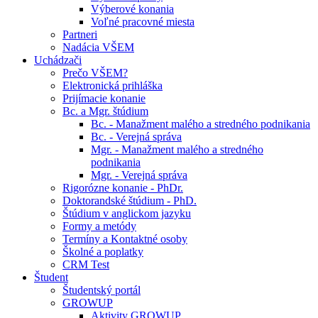
Výberové konania
Voľné pracovné miesta
Partneri
Nadácia VŠEM
Uchádzači
Prečo VŠEM?
Elektronická prihláška
Prijímacie konanie
Bc. a Mgr. štúdium
Bc. - Manažment malého a stredného podnikania
Bc. - Verejná správa
Mgr. - Manažment malého a stredného
podnikania
Mgr. - Verejná správa
Rigorózne konanie - PhDr.
Doktorandské štúdium - PhD.
Štúdium v anglickom jazyku
Formy a metódy
Termíny a Kontaktné osoby
Školné a poplatky
CRM Test
Študent
Študentský portál
GROWUP
Aktivity GROWUP