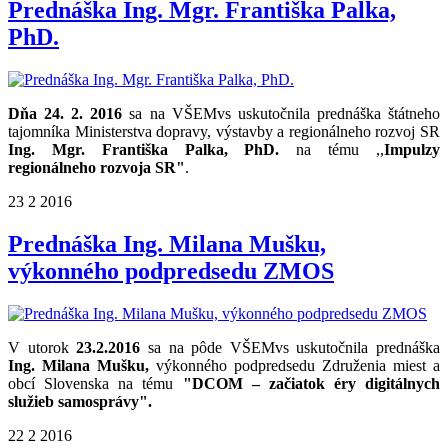
Prednáška Ing. Mgr. Františka Palka,
PhD.
Dňa 24. 2. 2016
sa na VŠEMvs uskutočnila prednáška štátneho
tajomníka Ministerstva dopravy, výstavby a regionálneho rozvoj SR
Ing. Mgr. Františka Palka, PhD.
na tému ,,
Impulzy
regionálneho rozvoja SR"
.
23
2
2016
Prednáška Ing. Milana Mušku,
výkonného podpredsedu ZMOS
V utorok
23.2.2016
sa na pôde VŠEMvs uskutočnila prednáška
Ing. Milana Mušku,
výkonného podpredsedu Združenia miest a
obcí Slovenska na tému
"DCOM – začiatok éry digitálnych
služieb samosprávy".
22
2
2016