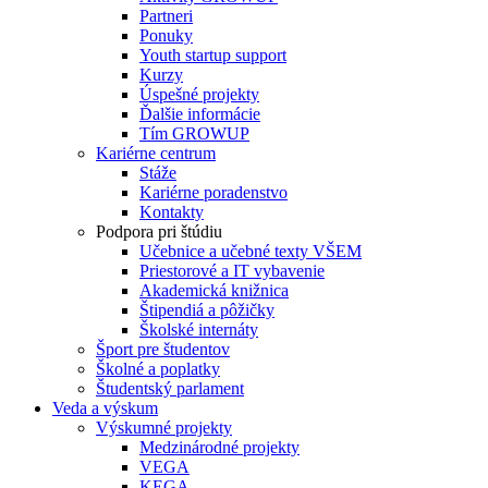
Partneri
Ponuky
Youth startup support
Kurzy
Úspešné projekty
Ďalšie informácie
Tím GROWUP
Kariérne centrum
Stáže
Kariérne poradenstvo
Kontakty
Podpora pri štúdiu
Učebnice a učebné texty VŠEM
Priestorové a IT vybavenie
Akademická knižnica
Štipendiá a pôžičky
Školské internáty
Šport pre študentov
Školné a poplatky
Študentský parlament
Veda a výskum
Výskumné projekty
Medzinárodné projekty
VEGA
KEGA