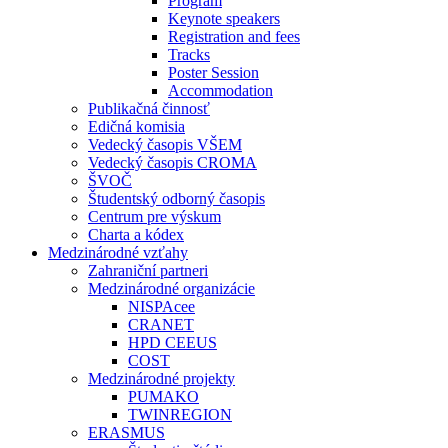
Program
Keynote speakers
Registration and fees
Tracks
Poster Session
Accommodation
Publikačná činnosť
Edičná komisia
Vedecký časopis VŠEM
Vedecký časopis CROMA
ŠVOČ
Študentský odborný časopis
Centrum pre výskum
Charta a kódex
Medzinárodné vzťahy
Zahraniční partneri
Medzinárodné organizácie
NISPAcee
CRANET
HPD CEEUS
COST
Medzinárodné projekty
PUMAKO
TWINREGION
ERASMUS