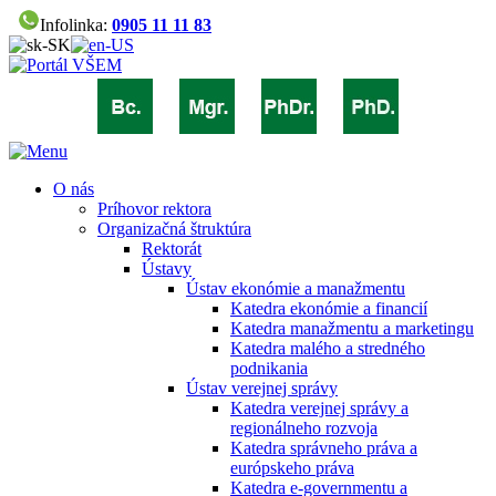
Infolinka:
0905 11 11 83
O nás
Príhovor rektora
Organizačná štruktúra
Rektorát
Ústavy
Ústav ekonómie a manažmentu
Katedra ekonómie a financií
Katedra manažmentu a marketingu
Katedra malého a stredného
podnikania
Ústav verejnej správy
Katedra verejnej správy a
regionálneho rozvoja
Katedra správneho práva a
európskeho práva
Katedra e-governmentu a