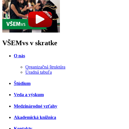
VŠEMvs v skratke
O nás
Organizačná štruktúra
Úradná tabuľa
Štúdium
Veda a výskum
Medzinárodné vzťahy
Akademická knižnica
Kontakty