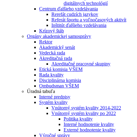
digitálnych technológií
Centrum ďalšieho vzdelávania
Rerefát cudzích jazykov
Referát športu a voľnočasových aktivít
Inštitút ďalšieho vzdelávania
Krízový štáb
Orgány akademickej samosprávy
Rektor
Akademický senát
Vedecká rada
Akreditačná rada
Akreditačné pracovné skupiny
Etická komisia VŠEM
Rada kvality
Disciplinárna komisia
Ombudsman VŠEM
Úradná tabuľa
Interné predpisy
Systém kvality
Vnútorný systém kvality 2014-2022
Vnútorný systém kvality po 2022
Politika kvality
Interné hodnotenie kvality
Externé hodnotenie kvality
Výročné správy