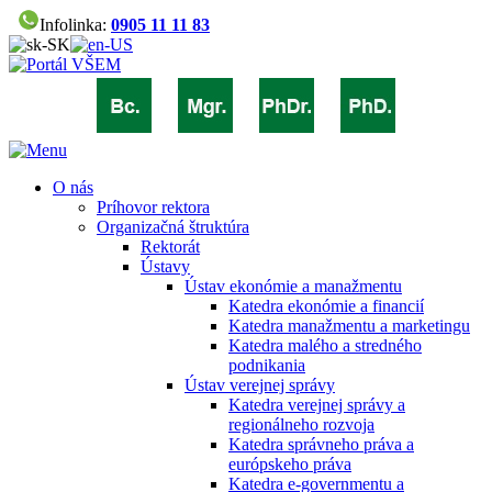
Infolinka:
0905 11 11 83
O nás
Príhovor rektora
Organizačná štruktúra
Rektorát
Ústavy
Ústav ekonómie a manažmentu
Katedra ekonómie a financií
Katedra manažmentu a marketingu
Katedra malého a stredného
podnikania
Ústav verejnej správy
Katedra verejnej správy a
regionálneho rozvoja
Katedra správneho práva a
európskeho práva
Katedra e-governmentu a