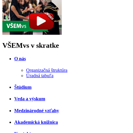
VŠEMvs v skratke
O nás
Organizačná štruktúra
Úradná tabuľa
Štúdium
Veda a výskum
Medzinárodné vzťahy
Akademická knižnica