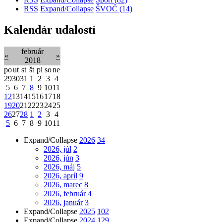
RSS
Expand/Collapse
ŠVOČ
(14)
Kalendár udalostí
február
«
»
2018
po
ut
st
št
pi
so
ne
29
30
31
1
2
3
4
5
6
7
8
9
10
11
12
13
14
15
16
17
18
19
20
21
22
23
24
25
26
27
28
1
2
3
4
5
6
7
8
9
10
11
Expand/Collapse
2026
34
2026, júl
2
2026, jún
3
2026, máj
5
2026, apríl
9
2026, marec
8
2026, február
4
2026, január
3
Expand/Collapse
2025
102
Expand/Collapse
2024
129