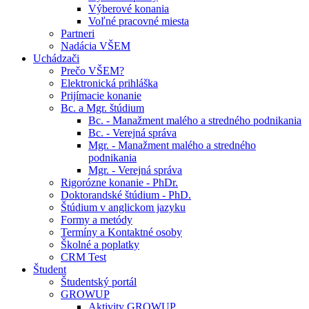
Výberové konania
Voľné pracovné miesta
Partneri
Nadácia VŠEM
Uchádzači
Prečo VŠEM?
Elektronická prihláška
Prijímacie konanie
Bc. a Mgr. štúdium
Bc. - Manažment malého a stredného podnikania
Bc. - Verejná správa
Mgr. - Manažment malého a stredného
podnikania
Mgr. - Verejná správa
Rigorózne konanie - PhDr.
Doktorandské štúdium - PhD.
Štúdium v anglickom jazyku
Formy a metódy
Termíny a Kontaktné osoby
Školné a poplatky
CRM Test
Študent
Študentský portál
GROWUP
Aktivity GROWUP