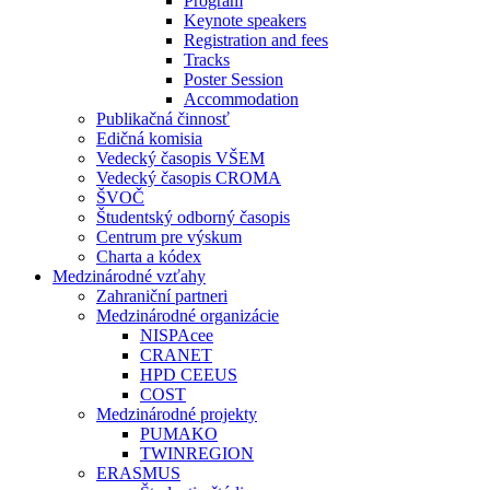
Program
Keynote speakers
Registration and fees
Tracks
Poster Session
Accommodation
Publikačná činnosť
Edičná komisia
Vedecký časopis VŠEM
Vedecký časopis CROMA
ŠVOČ
Študentský odborný časopis
Centrum pre výskum
Charta a kódex
Medzinárodné vzťahy
Zahraniční partneri
Medzinárodné organizácie
NISPAcee
CRANET
HPD CEEUS
COST
Medzinárodné projekty
PUMAKO
TWINREGION
ERASMUS