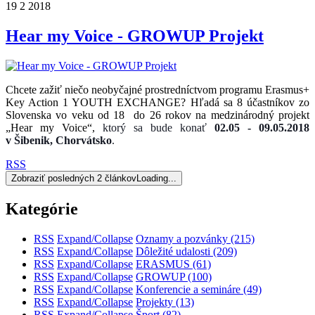
19
2
2018
Hear my Voice - GROWUP Projekt
Chcete zažiť niečo neobyčajné prostredníctvom programu Erasmus+
Key Action 1 YOUTH EXCHANGE? Hľadá sa 8 účastníkov zo
Slovenska vo veku od 18 do 26 rokov na medzinárodný projekt
„Hear my Voice“,
ktorý sa bude konať
02.05 - 09.05.2018
v Šibenik, Chorvátsko
.
RSS
Zobraziť posledných 2 článkov
Loading...
Kategórie
RSS
Expand/Collapse
Oznamy a pozvánky
(215)
RSS
Expand/Collapse
Dôležité udalosti
(209)
RSS
Expand/Collapse
ERASMUS
(61)
RSS
Expand/Collapse
GROWUP
(100)
RSS
Expand/Collapse
Konferencie a semináre
(49)
RSS
Expand/Collapse
Projekty
(13)
RSS
Expand/Collapse
Šport
(82)