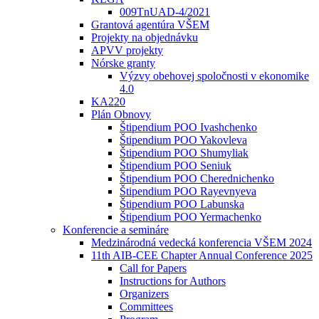
009TnUAD-4/2021
Grantová agentúra VŠEM
Projekty na objednávku
APVV projekty
Nórske granty
Výzvy obehovej spoločnosti v ekonomike
4.0
KA220
Plán Obnovy
Štipendium POO Ivashchenko
Štipendium POO Yakovleva
Štipendium POO Shumyliak
Štipendium POO Seniuk
Štipendium POO Cherednichenko
Štipendium POO Rayevnyeva
Štipendium POO Labunska
Štipendium POO Yermachenko
Konferencie a semináre
Medzinárodná vedecká konferencia VŠEM 2024
11th AIB-CEE Chapter Annual Conference 2025
Call for Papers
Instructions for Authors
Organizers
Committees