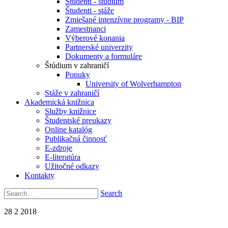
Študenti - štúdium
Študenti - stáže
Zmiešané intenzívne programy - BIP
Zamestnanci
Výberové konania
Partnerské univerzity
Dokumenty a formuláre
Štúdium v zahraničí
Ponuky
University of Wolverhampton
Stáže v zahraničí
Akademická knižnica
Služby knižnice
Študentské preukazy
Online katalóg
Publikačná činnosť
E-zdroje
E-literatúra
Užitočné odkazy
Kontakty
Search
28
2
2018