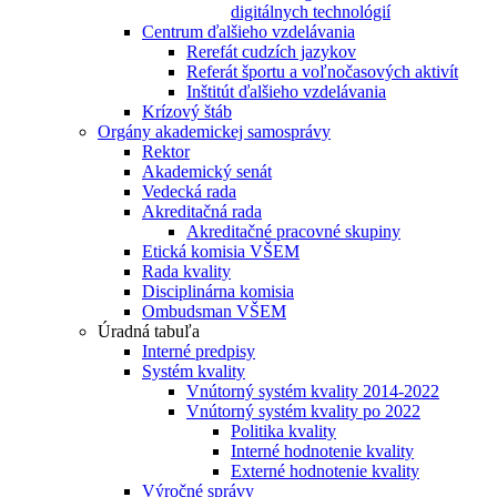
digitálnych technológií
Centrum ďalšieho vzdelávania
Rerefát cudzích jazykov
Referát športu a voľnočasových aktivít
Inštitút ďalšieho vzdelávania
Krízový štáb
Orgány akademickej samosprávy
Rektor
Akademický senát
Vedecká rada
Akreditačná rada
Akreditačné pracovné skupiny
Etická komisia VŠEM
Rada kvality
Disciplinárna komisia
Ombudsman VŠEM
Úradná tabuľa
Interné predpisy
Systém kvality
Vnútorný systém kvality 2014-2022
Vnútorný systém kvality po 2022
Politika kvality
Interné hodnotenie kvality
Externé hodnotenie kvality
Výročné správy