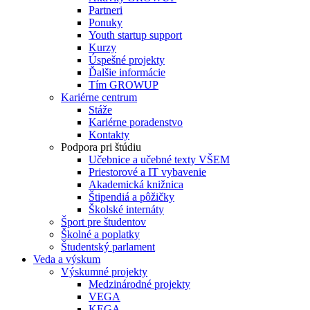
Partneri
Ponuky
Youth startup support
Kurzy
Úspešné projekty
Ďalšie informácie
Tím GROWUP
Kariérne centrum
Stáže
Kariérne poradenstvo
Kontakty
Podpora pri štúdiu
Učebnice a učebné texty VŠEM
Priestorové a IT vybavenie
Akademická knižnica
Štipendiá a pôžičky
Školské internáty
Šport pre študentov
Školné a poplatky
Študentský parlament
Veda a výskum
Výskumné projekty
Medzinárodné projekty
VEGA
KEGA