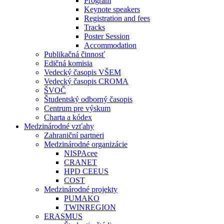
Program
Keynote speakers
Registration and fees
Tracks
Poster Session
Accommodation
Publikačná činnosť
Edičná komisia
Vedecký časopis VŠEM
Vedecký časopis CROMA
ŠVOČ
Študentský odborný časopis
Centrum pre výskum
Charta a kódex
Medzinárodné vzťahy
Zahraniční partneri
Medzinárodné organizácie
NISPAcee
CRANET
HPD CEEUS
COST
Medzinárodné projekty
PUMAKO
TWINREGION
ERASMUS