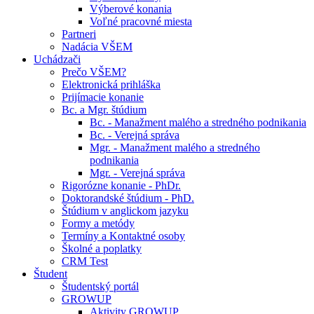
Výberové konania
Voľné pracovné miesta
Partneri
Nadácia VŠEM
Uchádzači
Prečo VŠEM?
Elektronická prihláška
Prijímacie konanie
Bc. a Mgr. štúdium
Bc. - Manažment malého a stredného podnikania
Bc. - Verejná správa
Mgr. - Manažment malého a stredného
podnikania
Mgr. - Verejná správa
Rigorózne konanie - PhDr.
Doktorandské štúdium - PhD.
Štúdium v anglickom jazyku
Formy a metódy
Termíny a Kontaktné osoby
Školné a poplatky
CRM Test
Študent
Študentský portál
GROWUP
Aktivity GROWUP