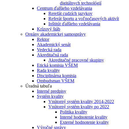
digitálnych technológií
Centrum ďalšieho vzdelávania
Rerefát cudzích jazykov
Referát športu a voľnočasových aktivít
Inštitút ďalšieho vzdelávania
Krízový štáb
Orgány akademickej samosprávy
Rektor
Akademický senát
Vedecká rada
Akreditačná rada
Akreditačné pracovné skupiny
Etická komisia VŠEM
Rada kvality
Disciplinárna komisia
Ombudsman VŠEM
Úradná tabuľa
Interné predpisy
Systém kvality
Vnútorný systém kvality 2014-2022
Vnútorný systém kvality po 2022
Politika kvality
Interné hodnotenie kvality
Externé hodnotenie kvality
Výročné správy