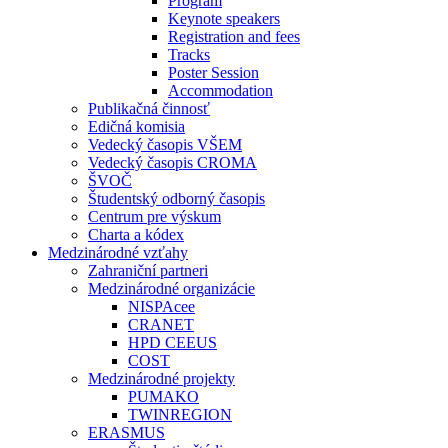
Program
Keynote speakers
Registration and fees
Tracks
Poster Session
Accommodation
Publikačná činnosť
Edičná komisia
Vedecký časopis VŠEM
Vedecký časopis CROMA
ŠVOČ
Študentský odborný časopis
Centrum pre výskum
Charta a kódex
Medzinárodné vzťahy
Zahraniční partneri
Medzinárodné organizácie
NISPAcee
CRANET
HPD CEEUS
COST
Medzinárodné projekty
PUMAKO
TWINREGION
ERASMUS