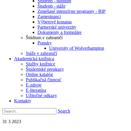
Študenti - štúdium
Študenti - stáže
Zmiešané intenzívne programy - BIP
Zamestnanci
Výberové konania
Partnerské univerzity
Dokumenty a formuláre
Štúdium v zahraničí
Ponuky
University of Wolverhampton
Stáže v zahraničí
Akademická knižnica
Služby knižnice
Študentské preukazy
Online katalóg
Publikačná činnosť
E-zdroje
E-literatúra
Užitočné odkazy
Kontakty
Search
31
3
2023