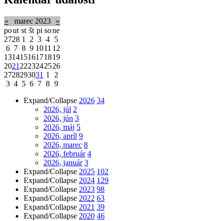
«
marec 2023
»
po
ut
st
št
pi
so
ne
27
28
1
2
3
4
5
6
7
8
9
10
11
12
13
14
15
16
17
18
19
20
21
22
23
24
25
26
27
28
29
30
31
1
2
3
4
5
6
7
8
9
Expand/Collapse
2026
34
2026, júl
2
2026, jún
3
2026, máj
5
2026, apríl
9
2026, marec
8
2026, február
4
2026, január
3
Expand/Collapse
2025
102
Expand/Collapse
2024
129
Expand/Collapse
2023
98
Expand/Collapse
2022
63
Expand/Collapse
2021
39
Expand/Collapse
2020
46