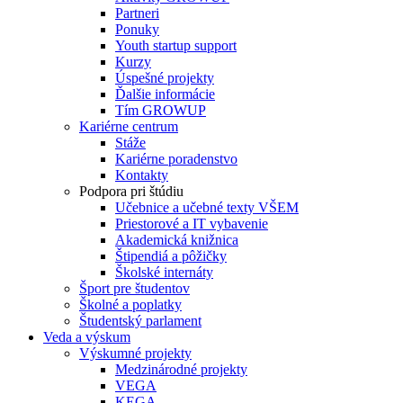
Partneri
Ponuky
Youth startup support
Kurzy
Úspešné projekty
Ďalšie informácie
Tím GROWUP
Kariérne centrum
Stáže
Kariérne poradenstvo
Kontakty
Podpora pri štúdiu
Učebnice a učebné texty VŠEM
Priestorové a IT vybavenie
Akademická knižnica
Štipendiá a pôžičky
Školské internáty
Šport pre študentov
Školné a poplatky
Študentský parlament
Veda a výskum
Výskumné projekty
Medzinárodné projekty
VEGA
KEGA