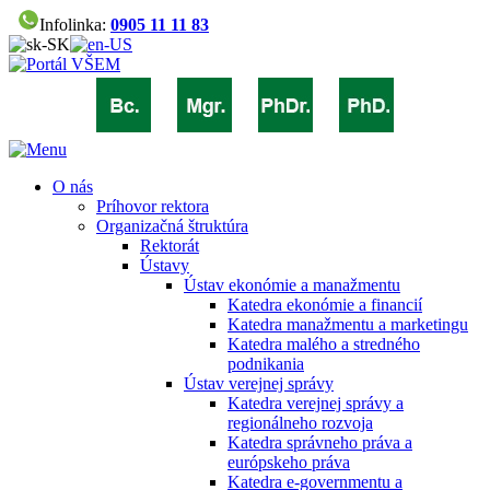
Infolinka:
0905 11 11 83
O nás
Príhovor rektora
Organizačná štruktúra
Rektorát
Ústavy
Ústav ekonómie a manažmentu
Katedra ekonómie a financií
Katedra manažmentu a marketingu
Katedra malého a stredného
podnikania
Ústav verejnej správy
Katedra verejnej správy a
regionálneho rozvoja
Katedra správneho práva a
európskeho práva
Katedra e-governmentu a