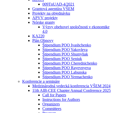
009TnUAD-4/2021
Grantová agentúra VŠEM
Projekty na objednávku
APVV projekty
Nórske granty
Výzvy obehovej spoločnosti v ekonomike
4.0
KA220
Plán Obnovy
Štipendium POO Ivashchenko
Štipendium POO Yakovleva
Štipendium POO Shumyliak
Štipendium POO Seniuk
Štipendium POO Cherednichenko
Štipendium POO Rayevnyeva
Štipendium POO Labunska
Štipendium POO Yermachenko
Konferencie a semináre
Medzinárodná vedecká konferencia VŠEM 2024
11th AIB-CEE Chapter Annual Conference 2025
Call for Papers
Instructions for Authors
Organizers
Committees