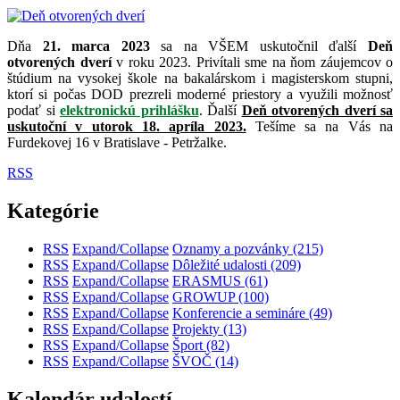
Dňa
21. marca 2023
sa na VŠEM uskutočnil ďalší
Deň
otvorených dverí
v roku 2023. Privítali sme na ňom záujemcov o
štúdium na vysokej škole na bakalárskom i magisterskom stupni,
ktorí si počas DOD prezreli moderné priestory a využili možnosť
podať si
elektronickú prihlášku
. Ďalší
Deň otvorených dverí sa
uskutoční v utorok 18. apríla 2023.
Tešíme sa na Vás na
Furdekovej 16 v Bratislave - Petržalke.
RSS
Kategórie
RSS
Expand/Collapse
Oznamy a pozvánky
(215)
RSS
Expand/Collapse
Dôležité udalosti
(209)
RSS
Expand/Collapse
ERASMUS
(61)
RSS
Expand/Collapse
GROWUP
(100)
RSS
Expand/Collapse
Konferencie a semináre
(49)
RSS
Expand/Collapse
Projekty
(13)
RSS
Expand/Collapse
Šport
(82)
RSS
Expand/Collapse
ŠVOČ
(14)
Kalendár udalostí