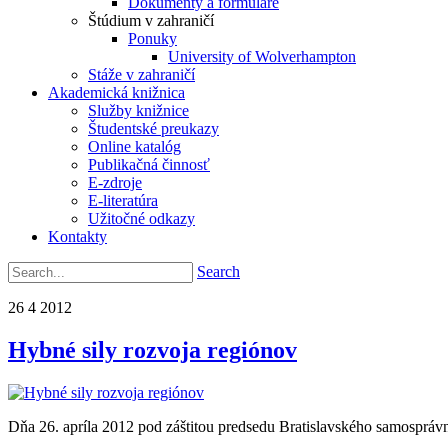
Dokumenty a formuláre
Štúdium v zahraničí
Ponuky
University of Wolverhampton
Stáže v zahraničí
Akademická knižnica
Služby knižnice
Študentské preukazy
Online katalóg
Publikačná činnosť
E-zdroje
E-literatúra
Užitočné odkazy
Kontakty
Search
26
4
2012
Hybné sily rozvoja regiónov
Dňa 26. apríla 2012 pod záštitou predsedu Bratislavského samospráv