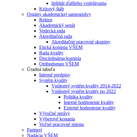
Inštitút ďalšieho vzdelávania
Krízový štáb
Orgány akademickej samosprávy
Rektor
Akademický senát
Vedecká rada
Akreditačná rada
Akreditačné pracovné skupiny
Etická komisia VŠEM
Rada kvality
Disciplinárna komisia
Ombudsman VŠEM
Úradná tabuľa
Interné predpisy
Systém kvality
Vnútorný systém kvality 2014-2022
Vnútorný systém kvality po 2022
Politika kvality
Interné hodnotenie kvality
Externé hodnotenie kvality
Výročné správy
Výberové konania
Voľné pracovné miesta
Partneri
Nadácia VŠEM