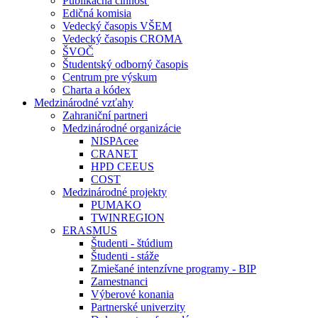
Publikačná činnosť
Edičná komisia
Vedecký časopis VŠEM
Vedecký časopis CROMA
ŠVOČ
Študentský odborný časopis
Centrum pre výskum
Charta a kódex
Medzinárodné vzťahy
Zahraniční partneri
Medzinárodné organizácie
NISPAcee
CRANET
HPD CEEUS
COST
Medzinárodné projekty
PUMAKO
TWINREGION
ERASMUS
Študenti - štúdium
Študenti - stáže
Zmiešané intenzívne programy - BIP
Zamestnanci
Výberové konania
Partnerské univerzity