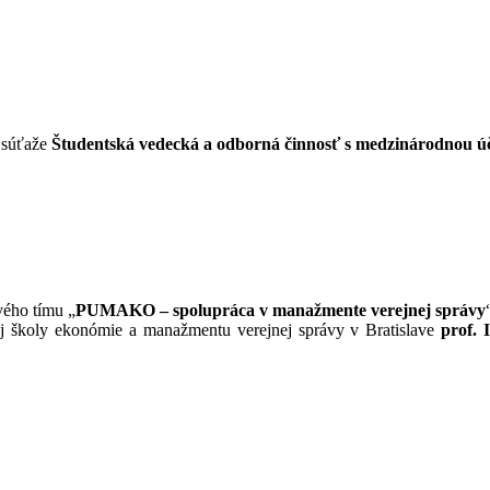
k súťaže
Študentská vedecká a odborná činnosť s medzinárodnou ú
vého tímu „
PUMAKO – spolupráca v manažmente verejnej správy
j školy ekonómie a manažmentu verejnej správy v Bratislave
prof. 