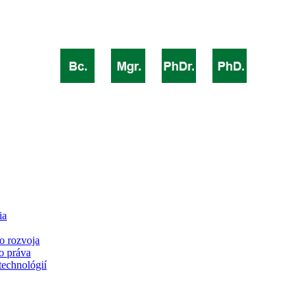
ia
o rozvoja
o práva
technológií