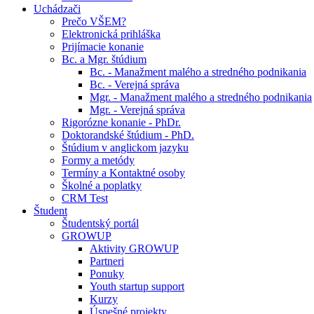
Uchádzači
Prečo VŠEM?
Elektronická prihláška
Prijímacie konanie
Bc. a Mgr. štúdium
Bc. - Manažment malého a stredného podnikania
Bc. - Verejná správa
Mgr. - Manažment malého a stredného podnikania
Mgr. - Verejná správa
Rigorózne konanie - PhDr.
Doktorandské štúdium - PhD.
Štúdium v anglickom jazyku
Formy a metódy
Termíny a Kontaktné osoby
Školné a poplatky
CRM Test
Študent
Študentský portál
GROWUP
Aktivity GROWUP
Partneri
Ponuky
Youth startup support
Kurzy
Úspešné projekty