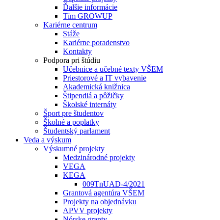
Ďalšie informácie
Tím GROWUP
Kariérne centrum
Stáže
Kariérne poradenstvo
Kontakty
Podpora pri štúdiu
Učebnice a učebné texty VŠEM
Priestorové a IT vybavenie
Akademická knižnica
Štipendiá a pôžičky
Školské internáty
Šport pre študentov
Školné a poplatky
Študentský parlament
Veda a výskum
Výskumné projekty
Medzinárodné projekty
VEGA
KEGA
009TnUAD-4/2021
Grantová agentúra VŠEM
Projekty na objednávku
APVV projekty
Nórske granty