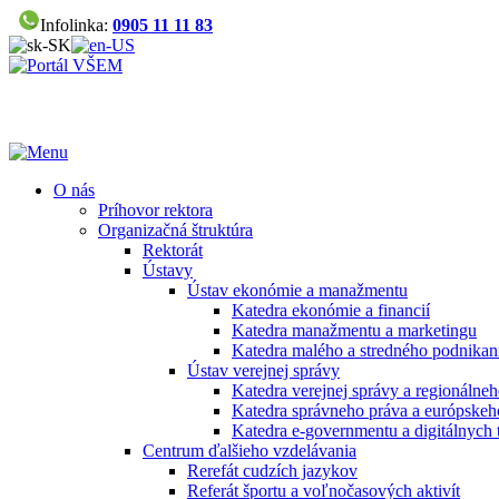
Infolinka:
0905 11 11 83
O nás
Príhovor rektora
Organizačná štruktúra
Rektorát
Ústavy
Ústav ekonómie a manažmentu
Katedra ekonómie a financií
Katedra manažmentu a marketingu
Katedra malého a stredného podnikan
Ústav verejnej správy
Katedra verejnej správy a regionálneh
Katedra správneho práva a európskeh
Katedra e-governmentu a digitálnych 
Centrum ďalšieho vzdelávania
Rerefát cudzích jazykov
Referát športu a voľnočasových aktivít