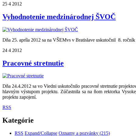
25
4
2012
Vyhodnotenie medzinárodnej ŠVOČ
Dňa 25. apríla 2012 sa na VŠEMvs v Bratislave uskutočnil 8. roční
24
4
2012
Pracovné stretnutie
Dňa 24.4.2012 sa vo Viedni uskutočnilo pracovné stretnutie projekto
hlavným výstupom projektu. Zúčastnila sa na ňom rektorka Vysoke
projektu zapojení.
RSS
Kategórie
RSS
Expand/Collapse
Oznamy a pozvánky
(215)