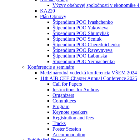
Výzvy obehovej spoločnosti v ekonomike 4
KA220
Plán Obnovy
Štipendium POO Ivashchenko
Štipendium POO Yakovleva
Štipendium POO Shumyliak
Štipendium POO Seniuk
Štipendium POO Cherednichenko
Štipendium POO Rayevnyeva
Štipendium POO Labunska
Štipendium POO Yermachenko
Konferencie a semináre
Medzinárodná vedecká konferencia VŠEM 2024
11th AIB-CEE Chapter Annual Conference 2025
Call for Papers
Instructions for Authors
Organizers
Committees
Program
Keynote speakers
Registration and fees
Tracks
Poster Session
Accommodation