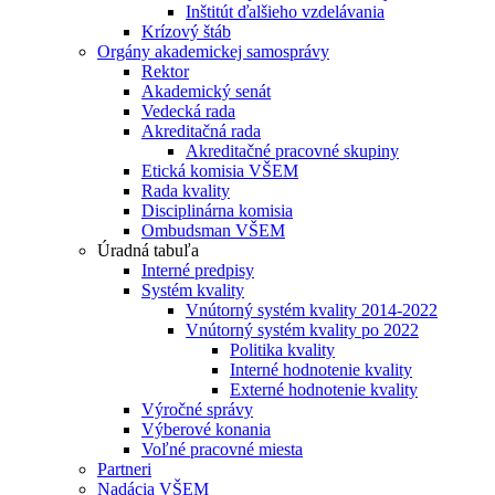
Inštitút ďalšieho vzdelávania
Krízový štáb
Orgány akademickej samosprávy
Rektor
Akademický senát
Vedecká rada
Akreditačná rada
Akreditačné pracovné skupiny
Etická komisia VŠEM
Rada kvality
Disciplinárna komisia
Ombudsman VŠEM
Úradná tabuľa
Interné predpisy
Systém kvality
Vnútorný systém kvality 2014-2022
Vnútorný systém kvality po 2022
Politika kvality
Interné hodnotenie kvality
Externé hodnotenie kvality
Výročné správy
Výberové konania
Voľné pracovné miesta
Partneri
Nadácia VŠEM