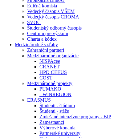
Publikačná činnosť
Edičná komisia
Vedecký časopis VŠEM
Vedecký časopis CROMA
ŠVOČ
Študentský odborný časopis
Centrum pre výskum
Charta a kódex
Medzinárodné vzťahy
Zahraniční partneri
Medzinárodné organizácie
NISPAcee
CRANET
HPD CEEUS
COST
Medzinárodné projekty
PUMAKO
TWINREGION
ERASMUS
Študenti - štúdium
Študenti - stáže
Zmiešané intenzívne programy - BIP
Zamestnanci
Výberové konania
Partnerské univerzity