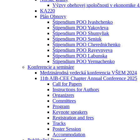
Výzvy obehovej spoločnosti v ekonomike 4
KA220
Plán Obnovy
Štipendium POO Ivashchenko
Štipendium POO Yakovleva
Štipendium POO Shumyliak
Štipendium POO Seniuk
Štipendium POO Cherednichenko
Štipendium POO Rayevnyeva
Štipendium POO Labunska
Štipendium POO Yermachenko
Konferencie a semináre
Medzinárodná vedecká konferencia VŠEM 2024
11th AIB-CEE Chapter Annual Conference 2025
Call for Papers
Instructions for Authors
Organizers
Committees
Program
Keynote speakers
Registration and fees
Tracks
Poster Session
Accommodation