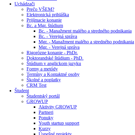
Uchádzači
Prečo VŠEM?
Elektronická prihláška
Prijímacie konanie
Bc. a Mgr. štúdium
Bc. - Manažment malého a stredného podnikania
Bc. - Verejná správa
Mgr. - Manažment malého a stredného podnikania
Mgr. - Verejná správa
Rigorózne konanie - PhDr.
Doktorandské štúdium - PhD.
Štúdium v anglickom jazyku
Formy a metódy
Termíny a Kontaktné osoby
Školné a poplatky
CRM Test
Študent
Študentský portál
GROWUP
Aktivity GROWUP
Partneri
Ponuky
Youth startup support
Kurzy
Úspešné projekty