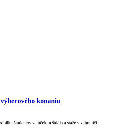
 výberového konania
litu študentov za účelom štúdia a stáže v zahraničí.