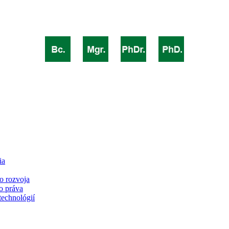
ia
o rozvoja
o práva
technológií