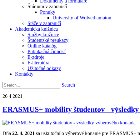
Dokumenty a formuláre
Štúdium v zahraničí
Ponuky
University of Wolverhampton
Stáže v zahraničí
Akademická knižnica
Služby knižnice
Študentské preukazy
Online katalóg
Publikačná činnosť
E-zdroje
E-literatúra
Užitočné odkazy
Kontakty
Search
26
4
2021
ERASMUS+ mobility študentov - výsledky
Dňa
22. 4. 2021
sa uskutočnilo výberové konanie pre ERASMUS+ mobi