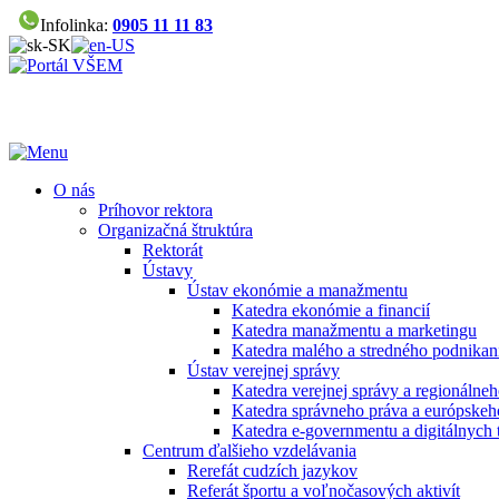
Infolinka:
0905 11 11 83
O nás
Príhovor rektora
Organizačná štruktúra
Rektorát
Ústavy
Ústav ekonómie a manažmentu
Katedra ekonómie a financií
Katedra manažmentu a marketingu
Katedra malého a stredného podnikan
Ústav verejnej správy
Katedra verejnej správy a regionálneh
Katedra správneho práva a európskeh
Katedra e-governmentu a digitálnych 
Centrum ďalšieho vzdelávania
Rerefát cudzích jazykov
Referát športu a voľnočasových aktivít