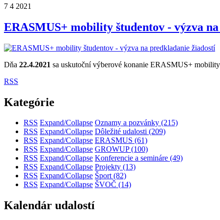
7
4
2021
ERASMUS+ mobility študentov - výzva na 
Dňa
22.4.2021
sa uskutoční výberové konanie ERASMUS+ mobility št
RSS
Kategórie
RSS
Expand/Collapse
Oznamy a pozvánky
(215)
RSS
Expand/Collapse
Dôležité udalosti
(209)
RSS
Expand/Collapse
ERASMUS
(61)
RSS
Expand/Collapse
GROWUP
(100)
RSS
Expand/Collapse
Konferencie a semináre
(49)
RSS
Expand/Collapse
Projekty
(13)
RSS
Expand/Collapse
Šport
(82)
RSS
Expand/Collapse
ŠVOČ
(14)
Kalendár udalostí