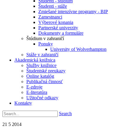
Študenti - štúdium
Študenti - stáže
Zmiešané intenzívne programy - BIP
Zamestnanci
Výberové konania
Partnerské univerzity
Dokumenty a formuláre
Štúdium v zahraničí
Ponuky
University of Wolverhampton
Stáže v zahraničí
Akademická knižnica
Služby knižnice
Študentské preukazy
Online katalóg
Publikačná činnosť
E-zdroje
E-literatúra
Užitočné odkazy
Kontakty
Search
21
5
2014