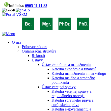
Infolinka:
0905 11 11 83
O nás
Príhovor rektora
Organizačná štruktúra
Rektorát
Ústavy
Ústav ekonómie a manažmentu
Katedra ekonómie a financií
Katedra manažmentu a marketingu
Katedra malého a stredného
podnikania
Ústav verejnej správy
Katedra verejnej správy a
regionálneho rozvoja
Katedra správneho práva a
európskeho práva
Katedra e-governmentu a