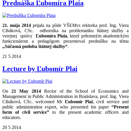
Prednáška Ľubomíra Plaia
21. mája 2014
prijala na pôde VŠEMvs rektorka prof. Ing. Viera
Cibáková, CSc. odborníka na problematiku štátnej služby a
verejnej správy
Ľubomíra Plaia
, ktorý prítomným akademickým
funkcionárom a pedagógom prezentoval prednášku na tému
„Súčasná podoba štátnej služby“
.
21
5
2014
Lecture by Ľubomír Plai
On
21 May 2014
Rector of the School of Economics and
Management in Public Administration in Bratislava, prof. Ing. Viera
Cibáková, CSc. welcomed Mr
Ľubomír Plai
, civil service and
public administration expert, who presented his paper
“Present
form of civil service”
to the present academic officers and
educators.
20
5
2014