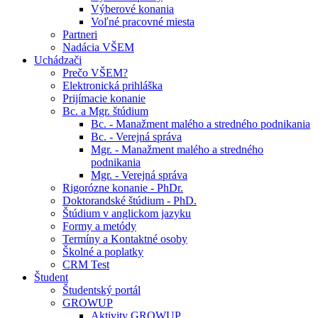
Výberové konania
Voľné pracovné miesta
Partneri
Nadácia VŠEM
Uchádzači
Prečo VŠEM?
Elektronická prihláška
Prijímacie konanie
Bc. a Mgr. štúdium
Bc. - Manažment malého a stredného podnikania
Bc. - Verejná správa
Mgr. - Manažment malého a stredného
podnikania
Mgr. - Verejná správa
Rigorózne konanie - PhDr.
Doktorandské štúdium - PhD.
Štúdium v anglickom jazyku
Formy a metódy
Termíny a Kontaktné osoby
Školné a poplatky
CRM Test
Študent
Študentský portál
GROWUP
Aktivity GROWUP