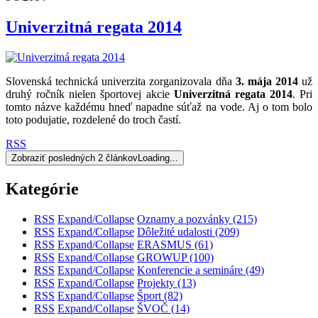
Univerzitná regata 2014
Slovenská technická univerzita zorganizovala dňa
3. mája 2014
už
druhý ročník nielen športovej akcie
Univerzitná regata 2014
. Pri
tomto názve každému hneď napadne súťaž na vode. Aj o tom bolo
toto podujatie, rozdelené do troch častí.
RSS
Zobraziť posledných 2 článkov
Loading...
Kategórie
RSS
Expand/Collapse
Oznamy a pozvánky
(215)
RSS
Expand/Collapse
Dôležité udalosti
(209)
RSS
Expand/Collapse
ERASMUS
(61)
RSS
Expand/Collapse
GROWUP
(100)
RSS
Expand/Collapse
Konferencie a semináre
(49)
RSS
Expand/Collapse
Projekty
(13)
RSS
Expand/Collapse
Šport
(82)
RSS
Expand/Collapse
ŠVOČ
(14)