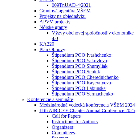
009TnUAD-4/2021
Grantová agentúra VŠEM
Projekty na objednávku
APVV projekty
Nórske granty
Výzvy obehovej spoločnosti v ekonomike
4.0
KA220
Plán Obnovy
Štipendium POO Ivashchenko
Štipendium POO Yakovleva
Štipendium POO Shumyliak
Štipendium POO Seniuk
Štipendium POO Cherednichenko
Štipendium POO Rayevnyeva
Štipendium POO Labunska
Štipendium POO Yermachenko
Konferencie a semináre
Medzinárodná vedecká konferencia VŠEM 2024
11th AIB-CEE Chapter Annual Conference 2025
Call for Papers
Instructions for Authors
Organizers
Committees