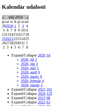
Kalendár udalostí
«
máj 2014
»
po
ut
st
št
pi
so
ne
28
29
30
1
2
3
4
5
6
7
8
9
10
11
12
13
14
15
16
17
18
19
20
21
22
23
24
25
26
27
28
29
30
31
1
2
3
4
5
6
7
8
Expand/Collapse
2026
34
2026, júl
2
2026, jún
3
2026, máj
5
2026, apríl
9
2026, marec
8
2026, február
4
2026, január
3
Expand/Collapse
2025
102
Expand/Collapse
2024
129
Expand/Collapse
2023
98
Expand/Collapse
2022
63