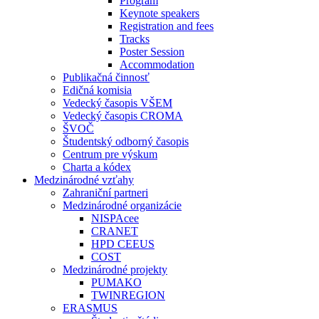
Program
Keynote speakers
Registration and fees
Tracks
Poster Session
Accommodation
Publikačná činnosť
Edičná komisia
Vedecký časopis VŠEM
Vedecký časopis CROMA
ŠVOČ
Študentský odborný časopis
Centrum pre výskum
Charta a kódex
Medzinárodné vzťahy
Zahraniční partneri
Medzinárodné organizácie
NISPAcee
CRANET
HPD CEEUS
COST
Medzinárodné projekty
PUMAKO
TWINREGION
ERASMUS