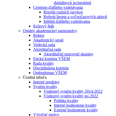
digitálnych technológií
Centrum ďalšieho vzdelávania
Rerefát cudzích jazykov
Referát športu a voľnočasových aktivít
Inštitút ďalšieho vzdelávania
Krízový štáb
Orgány akademickej samosprávy
Rektor
Akademický senát
Vedecká rada
Akreditačná rada
Akreditačné pracovné skupiny
Etická komisia VŠEM
Rada kvality
Disciplinárna komisia
Ombudsman VŠEM
Úradná tabuľa
Interné predpisy
Systém kvality
Vnútorný systém kvality 2014-2022
Vnútorný systém kvality po 2022
Politika kvality
Interné hodnotenie kvality
Externé hodnotenie kvality
Výročné správy