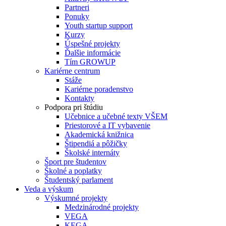
Partneri
Ponuky
Youth startup support
Kurzy
Úspešné projekty
Ďalšie informácie
Tím GROWUP
Kariérne centrum
Stáže
Kariérne poradenstvo
Kontakty
Podpora pri štúdiu
Učebnice a učebné texty VŠEM
Priestorové a IT vybavenie
Akademická knižnica
Štipendiá a pôžičky
Školské internáty
Šport pre študentov
Školné a poplatky
Študentský parlament
Veda a výskum
Výskumné projekty
Medzinárodné projekty
VEGA
KEGA