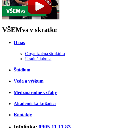
VŠEMvs v skratke
O nás
Organizačná štruktúra
Úradná tabuľa
Štúdium
Veda a výskum
Medzinárodné vzťahy
Akademická knižnica
Kontakty
Infolinka:
0905 11 11 83