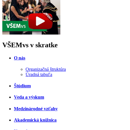
VŠEMvs v skratke
O nás
Organizačná štruktúra
Úradná tabuľa
Štúdium
Veda a výskum
Medzinárodné vzťahy
Akademická knižnica