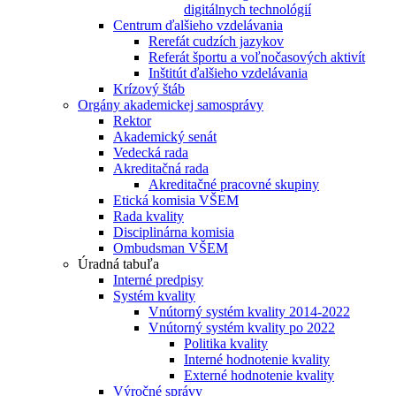
digitálnych technológií
Centrum ďalšieho vzdelávania
Rerefát cudzích jazykov
Referát športu a voľnočasových aktivít
Inštitút ďalšieho vzdelávania
Krízový štáb
Orgány akademickej samosprávy
Rektor
Akademický senát
Vedecká rada
Akreditačná rada
Akreditačné pracovné skupiny
Etická komisia VŠEM
Rada kvality
Disciplinárna komisia
Ombudsman VŠEM
Úradná tabuľa
Interné predpisy
Systém kvality
Vnútorný systém kvality 2014-2022
Vnútorný systém kvality po 2022
Politika kvality
Interné hodnotenie kvality
Externé hodnotenie kvality
Výročné správy