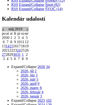
RSS
Expand/Collapse
Projekty
(13)
RSS
Expand/Collapse
Šport
(82)
RSS
Expand/Collapse
ŠVOČ
(14)
Kalendár udalostí
«
máj 2019
»
po
ut
st
št
pi
so
ne
29
30
1
2
3
4
5
6
7
8
9
10
11
12
13
14
15
16
17
18
19
20
21
22
23
24
25
26
27
28
29
30
31
1
2
3
4
5
6
7
8
9
Expand/Collapse
2026
34
2026, júl
2
2026, jún
3
2026, máj
5
2026, apríl
9
2026, marec
8
2026, február
4
2026, január
3
Expand/Collapse
2025
102
Expand/Collapse
2024
129