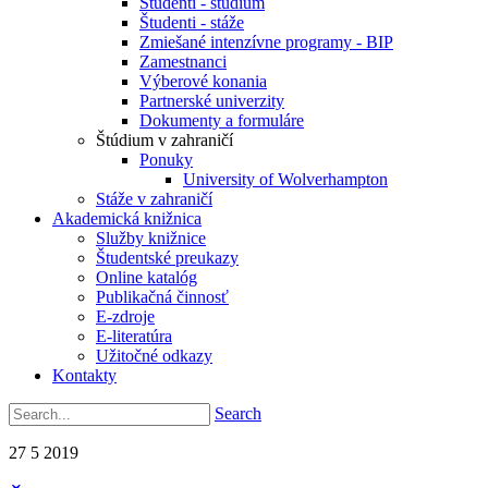
Študenti - štúdium
Študenti - stáže
Zmiešané intenzívne programy - BIP
Zamestnanci
Výberové konania
Partnerské univerzity
Dokumenty a formuláre
Štúdium v zahraničí
Ponuky
University of Wolverhampton
Stáže v zahraničí
Akademická knižnica
Služby knižnice
Študentské preukazy
Online katalóg
Publikačná činnosť
E-zdroje
E-literatúra
Užitočné odkazy
Kontakty
Search
27
5
2019