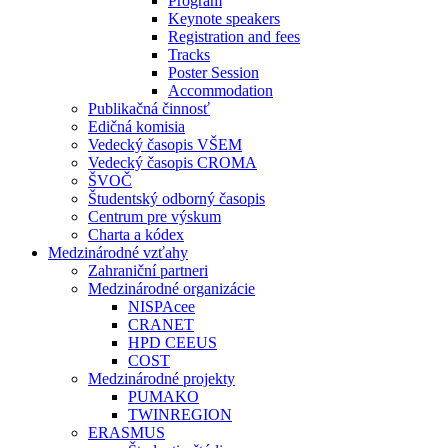
Program
Keynote speakers
Registration and fees
Tracks
Poster Session
Accommodation
Publikačná činnosť
Edičná komisia
Vedecký časopis VŠEM
Vedecký časopis CROMA
ŠVOČ
Študentský odborný časopis
Centrum pre výskum
Charta a kódex
Medzinárodné vzťahy
Zahraniční partneri
Medzinárodné organizácie
NISPAcee
CRANET
HPD CEEUS
COST
Medzinárodné projekty
PUMAKO
TWINREGION
ERASMUS