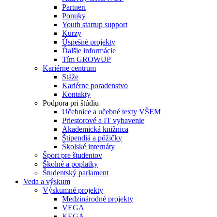
Partneri
Ponuky
Youth startup support
Kurzy
Úspešné projekty
Ďalšie informácie
Tím GROWUP
Kariérne centrum
Stáže
Kariérne poradenstvo
Kontakty
Podpora pri štúdiu
Učebnice a učebné texty VŠEM
Priestorové a IT vybavenie
Akademická knižnica
Štipendiá a pôžičky
Školské internáty
Šport pre študentov
Školné a poplatky
Študentský parlament
Veda a výskum
Výskumné projekty
Medzinárodné projekty
VEGA
KEGA