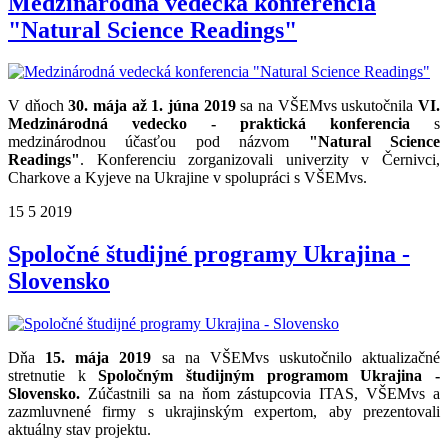
Medzinárodná vedecká konferencia
"Natural Science Readings"
V dňoch
30. mája až 1. júna 2019
sa na VŠEMvs uskutočnila
VI.
Medzinárodná vedecko - praktická konferencia
s
medzinárodnou účasťou pod názvom
"Natural Science
Readings"
. Konferenciu zorganizovali univerzity v Černivci,
Charkove a Kyjeve na Ukrajine v spolupráci s VŠEMvs.
15
5
2019
Spoločné študijné programy Ukrajina -
Slovensko
Dňa
15. mája 2019
sa na VŠEMvs uskutočnilo aktualizačné
stretnutie k
Spoločným študijným programom Ukrajina -
Slovensko.
Zúčastnili sa na ňom zástupcovia ITAS, VŠEMvs a
zazmluvnené firmy s ukrajinským expertom, aby prezentovali
aktuálny stav projektu.