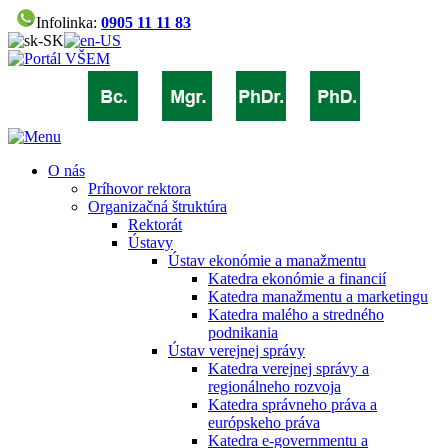
Infolinka:
0905 11 11 83
O nás
Príhovor rektora
Organizačná štruktúra
Rektorát
Ústavy
Ústav ekonómie a manažmentu
Katedra ekonómie a financií
Katedra manažmentu a marketingu
Katedra malého a stredného
podnikania
Ústav verejnej správy
Katedra verejnej správy a
regionálneho rozvoja
Katedra správneho práva a
európskeho práva
Katedra e-governmentu a