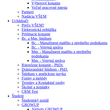
Výberové konania
Voľné pracovné miesta
Partneri
Nadácia VŠEM
Uchádzači
Prečo VŠEM?
Elektronická prihláška
Prijímacie konanie
Bc. a Mgr. štúdium
Bc. - Manažment malého a stredného podnikania
Bc. - Verejná správa
Mgr. - Manažment malého a stredného
podnikania
Mgr. - Verejná správa
Rigorózne konanie - PhDr.
Doktorandské štúdium - PhD.
Štúdium v anglickom jazyku
Formy a metódy
Termíny a Kontaktné osoby
Školné a poplatky
CRM Test
Študent
Študentský portál
GROWUP
Aktivity GROWUP