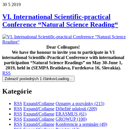
30
5
2019
VI. International Scientific-practical
Conference “Natural Science Reading“
Dear Colleagues!
We have the honour to invite you to participate in
VI
international Scientific-Practical Conference with international
participation “Natural Science Readings” on May 30-June 1,
2019, held in (SEMPA Bratislava, Furdekova 16, Slovakia).
RSS
Zobraziť posledných 1 článkov
Loading...
Kategórie
RSS
Expand/Collapse
Oznamy a pozvánky
(215)
RSS
Expand/Collapse
Dôležité udalosti
(209)
RSS
Expand/Collapse
ERASMUS
(61)
RSS
Expand/Collapse
GROWUP
(100)
RSS
Expand/Collapse
Konferencie a semináre
(49)