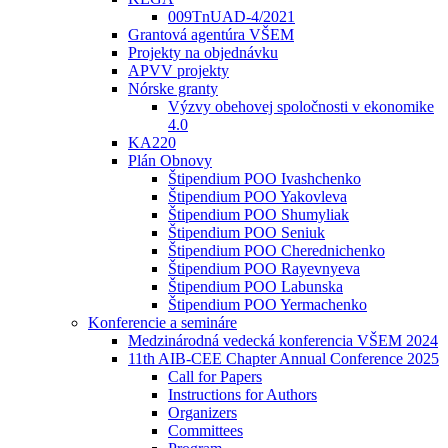
009TnUAD-4/2021
Grantová agentúra VŠEM
Projekty na objednávku
APVV projekty
Nórske granty
Výzvy obehovej spoločnosti v ekonomike
4.0
KA220
Plán Obnovy
Štipendium POO Ivashchenko
Štipendium POO Yakovleva
Štipendium POO Shumyliak
Štipendium POO Seniuk
Štipendium POO Cherednichenko
Štipendium POO Rayevnyeva
Štipendium POO Labunska
Štipendium POO Yermachenko
Konferencie a semináre
Medzinárodná vedecká konferencia VŠEM 2024
11th AIB-CEE Chapter Annual Conference 2025
Call for Papers
Instructions for Authors
Organizers
Committees