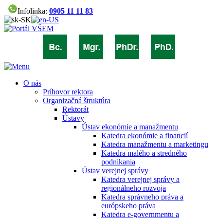
Infolinka:
0905 11 11 83
O nás
Príhovor rektora
Organizačná štruktúra
Rektorát
Ústavy
Ústav ekonómie a manažmentu
Katedra ekonómie a financií
Katedra manažmentu a marketingu
Katedra malého a stredného
podnikania
Ústav verejnej správy
Katedra verejnej správy a
regionálneho rozvoja
Katedra správneho práva a
európskeho práva
Katedra e-governmentu a