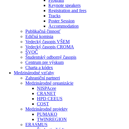
Program
Keynote speakers
Registration and fees
Tracks
Poster Session
Accommodation
Publikačná činnosť
Edičná komisia
Vedecký časopis VŠEM
Vedecký časopis CROMA
ŠVOČ
Študentský odborný časopis
Centrum pre výskum
Charta a kódex
Medzinárodné vzťahy
Zahraniční partneri
Medzinárodné organizácie
NISPAcee
CRANET
HPD CEEUS
COST
Medzinárodné projekty
PUMAKO
TWINREGION
ERASMUS