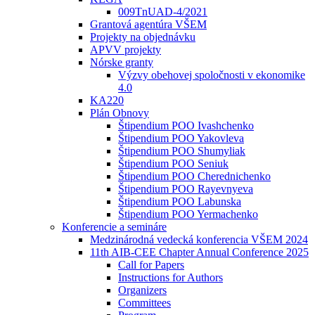
009TnUAD-4/2021
Grantová agentúra VŠEM
Projekty na objednávku
APVV projekty
Nórske granty
Výzvy obehovej spoločnosti v ekonomike
4.0
KA220
Plán Obnovy
Štipendium POO Ivashchenko
Štipendium POO Yakovleva
Štipendium POO Shumyliak
Štipendium POO Seniuk
Štipendium POO Cherednichenko
Štipendium POO Rayevnyeva
Štipendium POO Labunska
Štipendium POO Yermachenko
Konferencie a semináre
Medzinárodná vedecká konferencia VŠEM 2024
11th AIB-CEE Chapter Annual Conference 2025
Call for Papers
Instructions for Authors
Organizers
Committees