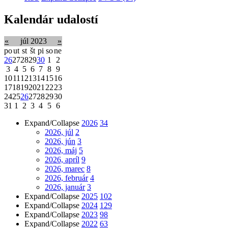
Kalendár udalostí
«
júl 2023
»
po
ut
st
št
pi
so
ne
26
27
28
29
30
1
2
3
4
5
6
7
8
9
10
11
12
13
14
15
16
17
18
19
20
21
22
23
24
25
26
27
28
29
30
31
1
2
3
4
5
6
Expand/Collapse
2026
34
2026, júl
2
2026, jún
3
2026, máj
5
2026, apríl
9
2026, marec
8
2026, február
4
2026, január
3
Expand/Collapse
2025
102
Expand/Collapse
2024
129
Expand/Collapse
2023
98
Expand/Collapse
2022
63