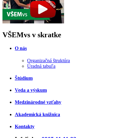
VŠEMvs v skratke
O nás
Organizačná štruktúra
Úradná tabuľa
Štúdium
Veda a výskum
Medzinárodné vzťahy
Akademická knižnica
Kontakty