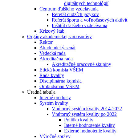
digitálnych technológií
Centrum ďalšieho vzdelávania
Rerefát cudzích jazykov
Referát športu a voľnočasových aktivít
Inštitút ďalšieho vzdelávania
Krízový štáb
Orgány akademickej samosprávy
Rektor
Akademický senát
Vedecká rada
Akreditačná rada
Akreditačné pracovné skupiny
Etická komisia VŠEM
Rada kvality
Disciplinárna komisia
Ombudsman VŠEM
Úradná tabuľa
Interné predpisy
Systém kvality
Vnútorný systém kvality 2014-2022
Vnútorný systém kvality po 2022
Politika kvality
Interné hodnotenie kvality
Externé hodnotenie kvality
Výročné správy