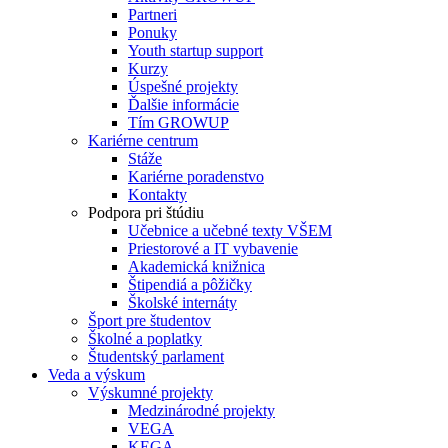
Partneri
Ponuky
Youth startup support
Kurzy
Úspešné projekty
Ďalšie informácie
Tím GROWUP
Kariérne centrum
Stáže
Kariérne poradenstvo
Kontakty
Podpora pri štúdiu
Učebnice a učebné texty VŠEM
Priestorové a IT vybavenie
Akademická knižnica
Štipendiá a pôžičky
Školské internáty
Šport pre študentov
Školné a poplatky
Študentský parlament
Veda a výskum
Výskumné projekty
Medzinárodné projekty
VEGA
KEGA