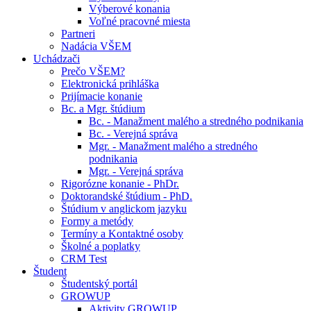
Výberové konania
Voľné pracovné miesta
Partneri
Nadácia VŠEM
Uchádzači
Prečo VŠEM?
Elektronická prihláška
Prijímacie konanie
Bc. a Mgr. štúdium
Bc. - Manažment malého a stredného podnikania
Bc. - Verejná správa
Mgr. - Manažment malého a stredného
podnikania
Mgr. - Verejná správa
Rigorózne konanie - PhDr.
Doktorandské štúdium - PhD.
Štúdium v anglickom jazyku
Formy a metódy
Termíny a Kontaktné osoby
Školné a poplatky
CRM Test
Študent
Študentský portál
GROWUP
Aktivity GROWUP