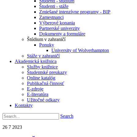
Študenti - štúdium
Študenti - stáže
Zmiešané intenzívne programy - BIP
Zamestnanci
Výberové konania
Partnerské univerzity
Dokumenty a formuláre
Štúdium v zahraničí
Ponuky
University of Wolverhampton
Stáže v zahraničí
Akademická knižnica
Služby knižnice
Študentské preukazy
Online katalóg
Publikačná činnosť
E-zdroje
E-literatúra
Užitočné odkazy
Kontakty
Search
26
7
2023