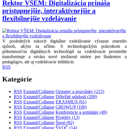
Rektor VŠEM: Digitalizácia prináša
prístupnejšie, interaktívnejšie a
flexibilnejšie vzdelávanie
V posledných rokoch digitálne vzdelávanie výrazne zmenilo
spôsob, akým sa učíme. S technologickým pokrokom a
prítomnosťou digitálnych technológií sa vzdelávacie prostredie
transformuje a otvára nové možnosti nielen pre študentov a
pedagógov, ale aj vzdelávacie inštitúcie.
RSS
Kategórie
RSS
Expand/Collapse
Oznamy a pozvánky
(215)
RSS
Expand/Collapse
Dôležité udalosti
(209)
RSS
Expand/Collapse
ERASMUS
(61)
RSS
Expand/Collapse
GROWUP
(100)
RSS
Expand/Collapse
Konferencie a semináre
(49)
RSS
Expand/Collapse
Projekty
(13)
RSS
Expand/Collapse
Šport
(82)
RSS
Expand/Collapse
ŠVOČ
(14)