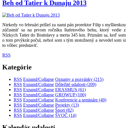
Beh od Tatier k Dunaju 2013
Niekedy vo februári prišiel za nami pán prorektor Filip s myšlienkou
zúčastniť sa na prvom ročníku štafetového behu, ktorý vedie z
Nízkych Tatier do Bratislavy a meria 345 km. Priznám sa, keď som
o tom prvýkrát počul, nebol som s tým stotožnený a nevedel som si
to vôbec predstaviť.
RSS
Kategórie
RSS
Expand/Collapse
Oznamy a pozvánky
(215)
RSS
Expand/Collapse
Dôležité udalosti
(209)
RSS
Expand/Collapse
ERASMUS
(61)
RSS
Expand/Collapse
GROWUP
(100)
RSS
Expand/Collapse
Konferencie a semináre
(49)
RSS
Expand/Collapse
Projekty
(13)
RSS
Expand/Collapse
Šport
(82)
RSS
Expand/Collapse
ŠVOČ
(14)
Kalendár udalostí