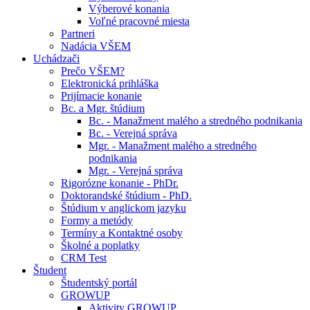
Výberové konania
Voľné pracovné miesta
Partneri
Nadácia VŠEM
Uchádzači
Prečo VŠEM?
Elektronická prihláška
Prijímacie konanie
Bc. a Mgr. štúdium
Bc. - Manažment malého a stredného podnikania
Bc. - Verejná správa
Mgr. - Manažment malého a stredného
podnikania
Mgr. - Verejná správa
Rigorózne konanie - PhDr.
Doktorandské štúdium - PhD.
Štúdium v anglickom jazyku
Formy a metódy
Termíny a Kontaktné osoby
Školné a poplatky
CRM Test
Študent
Študentský portál
GROWUP
Aktivity GROWUP