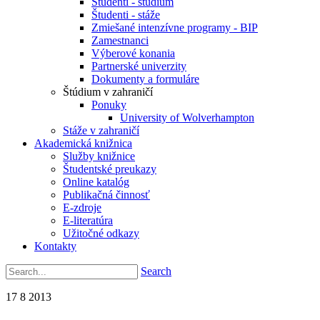
Študenti - štúdium
Študenti - stáže
Zmiešané intenzívne programy - BIP
Zamestnanci
Výberové konania
Partnerské univerzity
Dokumenty a formuláre
Štúdium v zahraničí
Ponuky
University of Wolverhampton
Stáže v zahraničí
Akademická knižnica
Služby knižnice
Študentské preukazy
Online katalóg
Publikačná činnosť
E-zdroje
E-literatúra
Užitočné odkazy
Kontakty
Search
17
8
2013