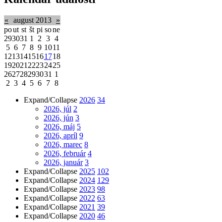
«
august 2013
»
po
ut
st
št
pi
so
ne
29
30
31
1
2
3
4
5
6
7
8
9
10
11
12
13
14
15
16
17
18
19
20
21
22
23
24
25
26
27
28
29
30
31
1
2
3
4
5
6
7
8
Expand/Collapse
2026
34
2026, júl
2
2026, jún
3
2026, máj
5
2026, apríl
9
2026, marec
8
2026, február
4
2026, január
3
Expand/Collapse
2025
102
Expand/Collapse
2024
129
Expand/Collapse
2023
98
Expand/Collapse
2022
63
Expand/Collapse
2021
39
Expand/Collapse
2020
46