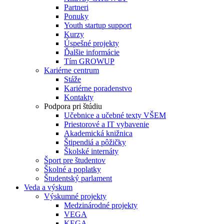
Partneri
Ponuky
Youth startup support
Kurzy
Úspešné projekty
Ďalšie informácie
Tím GROWUP
Kariérne centrum
Stáže
Kariérne poradenstvo
Kontakty
Podpora pri štúdiu
Učebnice a učebné texty VŠEM
Priestorové a IT vybavenie
Akademická knižnica
Štipendiá a pôžičky
Školské internáty
Šport pre študentov
Školné a poplatky
Študentský parlament
Veda a výskum
Výskumné projekty
Medzinárodné projekty
VEGA
KEGA