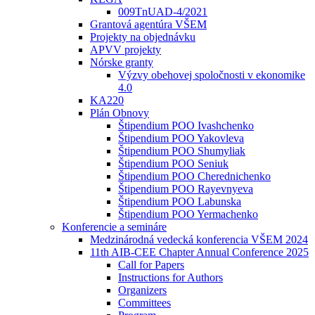
009TnUAD-4/2021
Grantová agentúra VŠEM
Projekty na objednávku
APVV projekty
Nórske granty
Výzvy obehovej spoločnosti v ekonomike
4.0
KA220
Plán Obnovy
Štipendium POO Ivashchenko
Štipendium POO Yakovleva
Štipendium POO Shumyliak
Štipendium POO Seniuk
Štipendium POO Cherednichenko
Štipendium POO Rayevnyeva
Štipendium POO Labunska
Štipendium POO Yermachenko
Konferencie a semináre
Medzinárodná vedecká konferencia VŠEM 2024
11th AIB-CEE Chapter Annual Conference 2025
Call for Papers
Instructions for Authors
Organizers
Committees