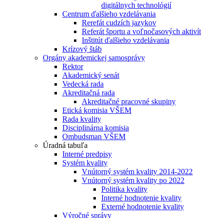
digitálnych technológií
Centrum ďalšieho vzdelávania
Rerefát cudzích jazykov
Referát športu a voľnočasových aktivít
Inštitút ďalšieho vzdelávania
Krízový štáb
Orgány akademickej samosprávy
Rektor
Akademický senát
Vedecká rada
Akreditačná rada
Akreditačné pracovné skupiny
Etická komisia VŠEM
Rada kvality
Disciplinárna komisia
Ombudsman VŠEM
Úradná tabuľa
Interné predpisy
Systém kvality
Vnútorný systém kvality 2014-2022
Vnútorný systém kvality po 2022
Politika kvality
Interné hodnotenie kvality
Externé hodnotenie kvality
Výročné správy