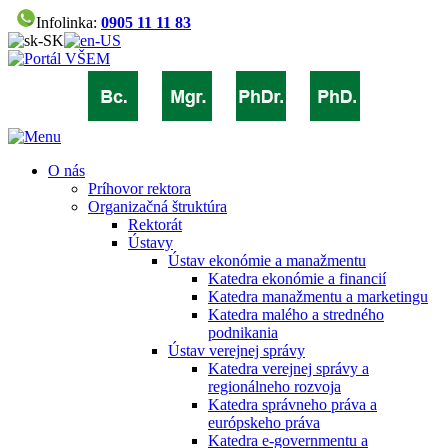
Infolinka:
0905 11 11 83
O nás
Príhovor rektora
Organizačná štruktúra
Rektorát
Ústavy
Ústav ekonómie a manažmentu
Katedra ekonómie a financií
Katedra manažmentu a marketingu
Katedra malého a stredného
podnikania
Ústav verejnej správy
Katedra verejnej správy a
regionálneho rozvoja
Katedra správneho práva a
európskeho práva
Katedra e-governmentu a