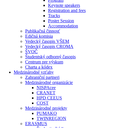
Program
Keynote speakers
Registration and fees
Tracks
Poster Session
Accommodation
Publikačná činnosť
Edičná komisia
Vedecký časopis VŠEM
Vedecký časopis CROMA
ŠVOČ
Študentský odborný časopis
Centrum pre výskum
Charta a kódex
Medzinárodné vzťahy
Zahraniční partneri
Medzinárodné organizácie
NISPAcee
CRANET
HPD CEEUS
COST
Medzinárodné projekty
PUMAKO
TWINREGION
ERASMUS