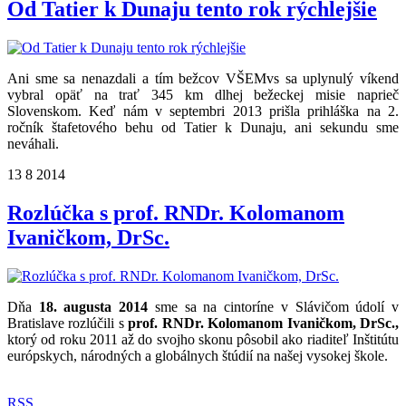
Od Tatier k Dunaju tento rok rýchlejšie
Ani sme sa nenazdali a tím bežcov VŠEMvs sa uplynulý víkend
vybral opäť na trať 345 km dlhej bežeckej misie naprieč
Slovenskom. Keď nám v septembri 2013 prišla prihláška na 2.
ročník štafetového behu od Tatier k Dunaju, ani sekundu sme
neváhali.
13
8
2014
Rozlúčka s prof. RNDr. Kolomanom
Ivaničkom, DrSc.
Dňa
18. augusta 2014
sme sa na cintoríne v Slávičom údolí v
Bratislave rozlúčili s
prof. RNDr. Kolomanom Ivaničkom, DrSc.,
ktorý od roku 2011 až do svojho skonu pôsobil ako riaditeľ Inštitútu
európskych, národných a globálnych štúdií na našej vysokej škole.
RSS