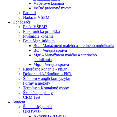
Výberové konania
Voľné pracovné miesta
Partneri
Nadácia VŠEM
Uchádzači
Prečo VŠEM?
Elektronická prihláška
Prijímacie konanie
Bc. a Mgr. štúdium
Bc. - Manažment malého a stredného podnikania
Bc. - Verejná správa
Mgr. - Manažment malého a stredného
podnikania
Mgr. - Verejná správa
Rigorózne konanie - PhDr.
Doktorandské štúdium - PhD.
Štúdium v anglickom jazyku
Formy a metódy
Termíny a Kontaktné osoby
Školné a poplatky
CRM Test
Študent
Študentský portál
GROWUP
Aktivity GROWUP