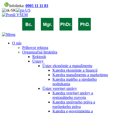
Infolinka:
0905 11 11 83
O nás
Príhovor rektora
Organizačná štruktúra
Rektorát
Ústavy
Ústav ekonómie a manažmentu
Katedra ekonómie a financií
Katedra manažmentu a marketingu
Katedra malého a stredného
podnikania
Ústav verejnej správy
Katedra verejnej správy a
regionálneho rozvoja
Katedra správneho práva a
európskeho práva
Katedra e-governmentu a