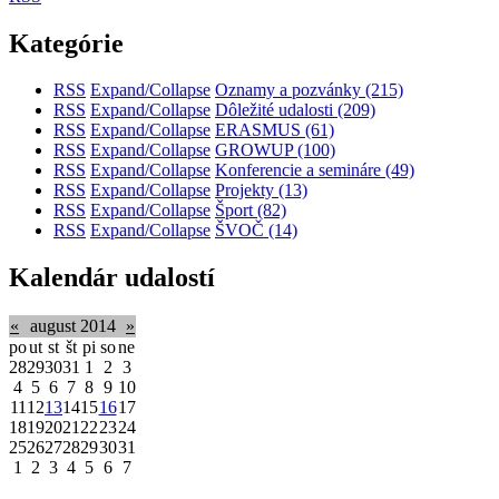
Kategórie
RSS
Expand/Collapse
Oznamy a pozvánky
(215)
RSS
Expand/Collapse
Dôležité udalosti
(209)
RSS
Expand/Collapse
ERASMUS
(61)
RSS
Expand/Collapse
GROWUP
(100)
RSS
Expand/Collapse
Konferencie a semináre
(49)
RSS
Expand/Collapse
Projekty
(13)
RSS
Expand/Collapse
Šport
(82)
RSS
Expand/Collapse
ŠVOČ
(14)
Kalendár udalostí
«
august 2014
»
po
ut
st
št
pi
so
ne
28
29
30
31
1
2
3
4
5
6
7
8
9
10
11
12
13
14
15
16
17
18
19
20
21
22
23
24
25
26
27
28
29
30
31
1
2
3
4
5
6
7