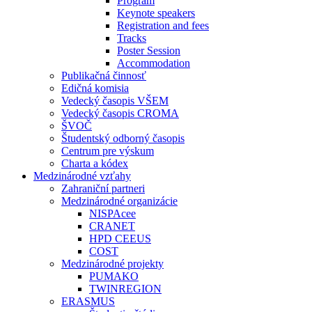
Program
Keynote speakers
Registration and fees
Tracks
Poster Session
Accommodation
Publikačná činnosť
Edičná komisia
Vedecký časopis VŠEM
Vedecký časopis CROMA
ŠVOČ
Študentský odborný časopis
Centrum pre výskum
Charta a kódex
Medzinárodné vzťahy
Zahraniční partneri
Medzinárodné organizácie
NISPAcee
CRANET
HPD CEEUS
COST
Medzinárodné projekty
PUMAKO
TWINREGION
ERASMUS