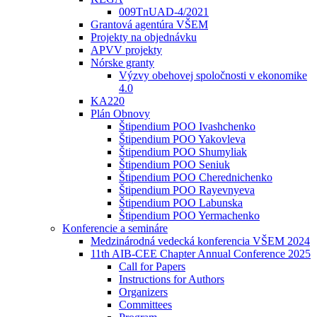
009TnUAD-4/2021
Grantová agentúra VŠEM
Projekty na objednávku
APVV projekty
Nórske granty
Výzvy obehovej spoločnosti v ekonomike
4.0
KA220
Plán Obnovy
Štipendium POO Ivashchenko
Štipendium POO Yakovleva
Štipendium POO Shumyliak
Štipendium POO Seniuk
Štipendium POO Cherednichenko
Štipendium POO Rayevnyeva
Štipendium POO Labunska
Štipendium POO Yermachenko
Konferencie a semináre
Medzinárodná vedecká konferencia VŠEM 2024
11th AIB-CEE Chapter Annual Conference 2025
Call for Papers
Instructions for Authors
Organizers
Committees