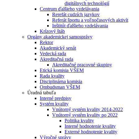
digitálnych technológií
Centrum ďalšieho vzdelávania
Rerefát cudzích jazykov
Referát športu a voľnočasových aktivít
Inštitút ďalšieho vzdelávania
Krízový štáb
Orgány akademickej samosprávy
Rektor
Akademický senát
Vedecká rada
Akreditačná rada
Akreditačné pracovné skupiny
Etická komisia VŠEM
Rada kvality
Disciplinárna komisia
Ombudsman VŠEM
Úradná tabuľa
Interné predpisy
Systém kvality
Vnútorný systém kvality 2014-2022
Vnútorný systém kvality po 2022
Politika kvality
Interné hodnotenie kvality
Externé hodnotenie kvality
Výročné správy