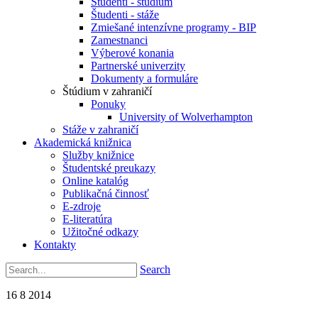
Študenti - štúdium
Študenti - stáže
Zmiešané intenzívne programy - BIP
Zamestnanci
Výberové konania
Partnerské univerzity
Dokumenty a formuláre
Štúdium v zahraničí
Ponuky
University of Wolverhampton
Stáže v zahraničí
Akademická knižnica
Služby knižnice
Študentské preukazy
Online katalóg
Publikačná činnosť
E-zdroje
E-literatúra
Užitočné odkazy
Kontakty
Search
16
8
2014