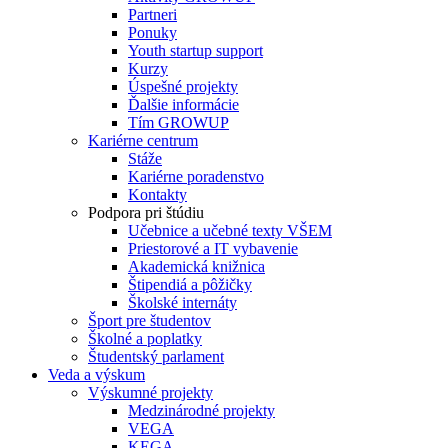
Partneri
Ponuky
Youth startup support
Kurzy
Úspešné projekty
Ďalšie informácie
Tím GROWUP
Kariérne centrum
Stáže
Kariérne poradenstvo
Kontakty
Podpora pri štúdiu
Učebnice a učebné texty VŠEM
Priestorové a IT vybavenie
Akademická knižnica
Štipendiá a pôžičky
Školské internáty
Šport pre študentov
Školné a poplatky
Študentský parlament
Veda a výskum
Výskumné projekty
Medzinárodné projekty
VEGA
KEGA