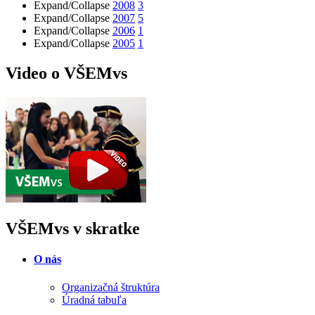
Expand/Collapse
2008
3
Expand/Collapse
2007
5
Expand/Collapse
2006
1
Expand/Collapse
2005
1
Video o VŠEMvs
VŠEMvs v skratke
O nás
Organizačná štruktúra
Úradná tabuľa