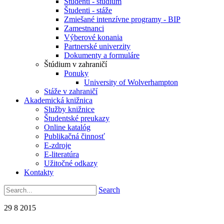
Študenti - štúdium
Študenti - stáže
Zmiešané intenzívne programy - BIP
Zamestnanci
Výberové konania
Partnerské univerzity
Dokumenty a formuláre
Štúdium v zahraničí
Ponuky
University of Wolverhampton
Stáže v zahraničí
Akademická knižnica
Služby knižnice
Študentské preukazy
Online katalóg
Publikačná činnosť
E-zdroje
E-literatúra
Užitočné odkazy
Kontakty
Search
29
8
2015