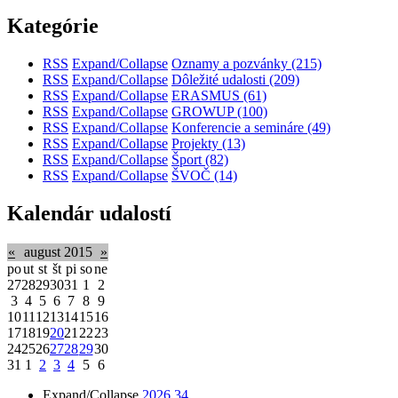
Kategórie
RSS
Expand/Collapse
Oznamy a pozvánky
(215)
RSS
Expand/Collapse
Dôležité udalosti
(209)
RSS
Expand/Collapse
ERASMUS
(61)
RSS
Expand/Collapse
GROWUP
(100)
RSS
Expand/Collapse
Konferencie a semináre
(49)
RSS
Expand/Collapse
Projekty
(13)
RSS
Expand/Collapse
Šport
(82)
RSS
Expand/Collapse
ŠVOČ
(14)
Kalendár udalostí
«
august 2015
»
po
ut
st
št
pi
so
ne
27
28
29
30
31
1
2
3
4
5
6
7
8
9
10
11
12
13
14
15
16
17
18
19
20
21
22
23
24
25
26
27
28
29
30
31
1
2
3
4
5
6
Expand/Collapse
2026
34