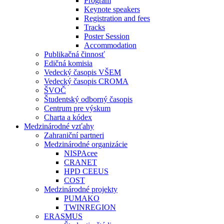
Program
Keynote speakers
Registration and fees
Tracks
Poster Session
Accommodation
Publikačná činnosť
Edičná komisia
Vedecký časopis VŠEM
Vedecký časopis CROMA
ŠVOČ
Študentský odborný časopis
Centrum pre výskum
Charta a kódex
Medzinárodné vzťahy
Zahraniční partneri
Medzinárodné organizácie
NISPAcee
CRANET
HPD CEEUS
COST
Medzinárodné projekty
PUMAKO
TWINREGION
ERASMUS