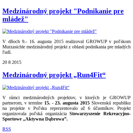
Medzinárodný projekt "Podnikanie pre
mládež"
V dňoch 9.- 16. augusta 2015 realizoval GROWUP v poľskom
Murzasichle me
dzinárodný projekt z oblasti podnikania pre mladých
ľudí.
20
8
2015
Medzinárodný projekt „Run4Fit“
V rámci medzinárodných projektov, v ktorých je GROWUP
partnerom, v termíne
15. - 23. augusta 2015
Slovenskú republiku
na projekte v Poľsku reprezentovalo až 6 účastníkov. Projekt
organizovala poľská organizácia
Stowarzyszenie Rekreacyjno-
Sportowe
„
Aktywna Dąbrowa”.
RSS