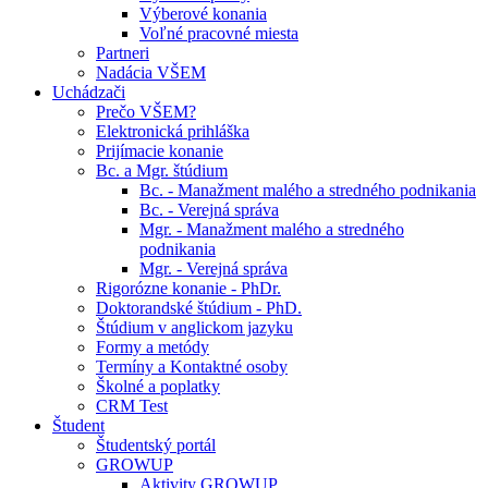
Výberové konania
Voľné pracovné miesta
Partneri
Nadácia VŠEM
Uchádzači
Prečo VŠEM?
Elektronická prihláška
Prijímacie konanie
Bc. a Mgr. štúdium
Bc. - Manažment malého a stredného podnikania
Bc. - Verejná správa
Mgr. - Manažment malého a stredného
podnikania
Mgr. - Verejná správa
Rigorózne konanie - PhDr.
Doktorandské štúdium - PhD.
Štúdium v anglickom jazyku
Formy a metódy
Termíny a Kontaktné osoby
Školné a poplatky
CRM Test
Študent
Študentský portál
GROWUP
Aktivity GROWUP