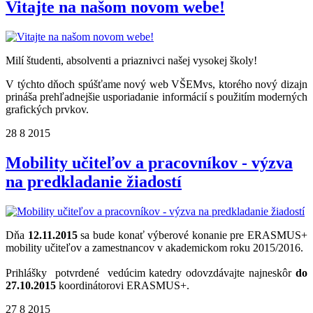
Vitajte na našom novom webe!
Milí študenti, absolventi a priaznivci našej vysokej školy!
V týchto dňoch spúšťame nový web VŠEMvs, ktorého nový dizajn
prináša prehľadnejšie usporiadanie informácií s použitím moderných
grafických prvkov.
28
8
2015
Mobility učiteľov a pracovníkov - výzva
na predkladanie žiadostí
Dňa
12.11.2015
sa bude konať výberové konanie pre ERASMUS+
mobility učiteľov a zamestnancov v akademickom roku 2015/2016.
Prihlášky potvrdené vedúcim katedry odovzdávajte najneskôr
do
27.10.2015
koordinátorovi ERASMUS+.
27
8
2015