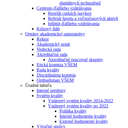
digitálnych technológií
Centrum ďalšieho vzdelávania
Rerefát cudzích jazykov
Referát športu a voľnočasových aktivít
Inštitút ďalšieho vzdelávania
Krízový štáb
Orgány akademickej samosprávy
Rektor
Akademický senát
Vedecká rada
Akreditačná rada
Akreditačné pracovné skupiny
Etická komisia VŠEM
Rada kvality
Disciplinárna komisia
Ombudsman VŠEM
Úradná tabuľa
Interné predpisy
Systém kvality
Vnútorný systém kvality 2014-2022
Vnútorný systém kvality po 2022
Politika kvality
Interné hodnotenie kvality
Externé hodnotenie kvality
Výročné správy