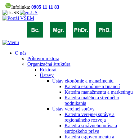
Infolinka:
0905 11 11 83
O nás
Príhovor rektora
Organizačná štruktúra
Rektorát
Ústavy
Ústav ekonómie a manažmentu
Katedra ekonómie a financií
Katedra manažmentu a marketingu
Katedra malého a stredného
podnikania
Ústav verejnej správy
Katedra verejnej správy a
regionálneho rozvoja
Katedra správneho práva a
európskeho práva
Katedra e-governmentu a