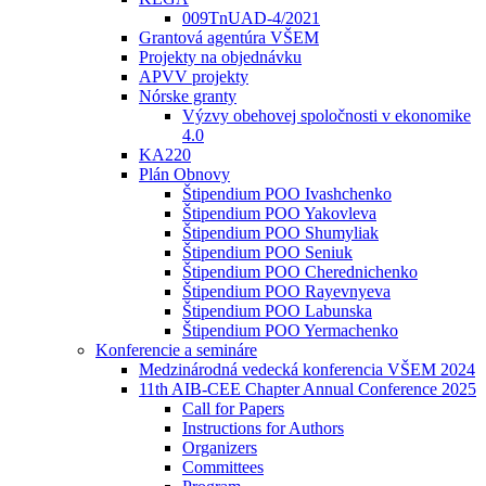
009TnUAD-4/2021
Grantová agentúra VŠEM
Projekty na objednávku
APVV projekty
Nórske granty
Výzvy obehovej spoločnosti v ekonomike
4.0
KA220
Plán Obnovy
Štipendium POO Ivashchenko
Štipendium POO Yakovleva
Štipendium POO Shumyliak
Štipendium POO Seniuk
Štipendium POO Cherednichenko
Štipendium POO Rayevnyeva
Štipendium POO Labunska
Štipendium POO Yermachenko
Konferencie a semináre
Medzinárodná vedecká konferencia VŠEM 2024
11th AIB-CEE Chapter Annual Conference 2025
Call for Papers
Instructions for Authors
Organizers
Committees