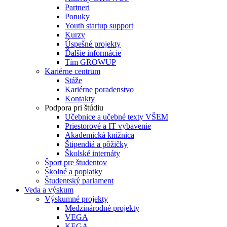
Partneri
Ponuky
Youth startup support
Kurzy
Úspešné projekty
Ďalšie informácie
Tím GROWUP
Kariérne centrum
Stáže
Kariérne poradenstvo
Kontakty
Podpora pri štúdiu
Učebnice a učebné texty VŠEM
Priestorové a IT vybavenie
Akademická knižnica
Štipendiá a pôžičky
Školské internáty
Šport pre študentov
Školné a poplatky
Študentský parlament
Veda a výskum
Výskumné projekty
Medzinárodné projekty
VEGA
KEGA