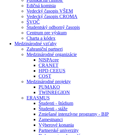
Publikačná činnosť
Edičná komisia
Vedecký časopis VŠEM
Vedecký časopis CROMA
ŠVOČ
Študentský odborný časopis
Centrum pre výskum
Charta a kódex
Medzinárodné vzťahy
Zahraniční partneri
Medzinárodné organizácie
NISPAcee
CRANET
HPD CEEUS
COST
Medzinárodné projekty
PUMAKO
TWINREGION
ERASMUS
Študenti - štúdium
Študenti - stáže
Zmiešané intenzívne programy - BIP
Zamestnanci
Výberové konania
Partnerské univerzity