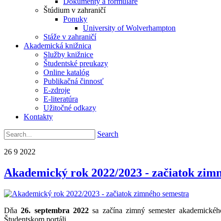
Dokumenty a formuláre
Štúdium v zahraničí
Ponuky
University of Wolverhampton
Stáže v zahraničí
Akademická knižnica
Služby knižnice
Študentské preukazy
Online katalóg
Publikačná činnosť
E-zdroje
E-literatúra
Užitočné odkazy
Kontakty
Search
26
9
2022
Akademický rok 2022/2023 - začiatok zim
Dňa
26. septembra 2022
sa začína zimný semester akademického 
Študentskom portáli.