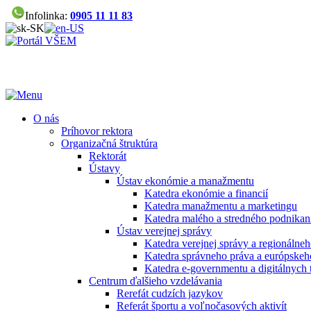
Infolinka:
0905 11 11 83
O nás
Príhovor rektora
Organizačná štruktúra
Rektorát
Ústavy
Ústav ekonómie a manažmentu
Katedra ekonómie a financií
Katedra manažmentu a marketingu
Katedra malého a stredného podnikan
Ústav verejnej správy
Katedra verejnej správy a regionálneh
Katedra správneho práva a európskeh
Katedra e-governmentu a digitálnych 
Centrum ďalšieho vzdelávania
Rerefát cudzích jazykov
Referát športu a voľnočasových aktivít