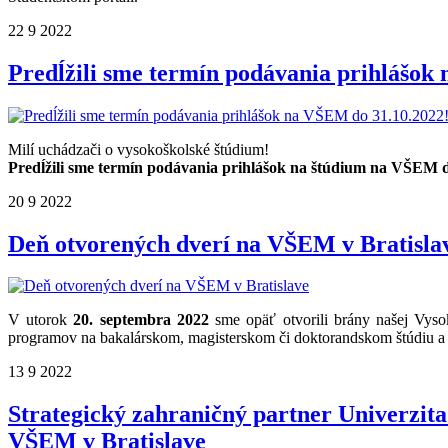
22
9
2022
Predĺžili sme termín podávania prihlášok
Milí uchádzači o vysokoškolské štúdium!
Predĺžili sme termín podávania prihlášok na štúdium na VŠEM
20
9
2022
Deň otvorených dverí na VŠEM v Bratisla
V utorok
20. septembra 2022
sme opäť otvorili brány našej Vyso
programov na bakalárskom, magisterskom či doktorandskom štúdiu a 
13
9
2022
Strategický zahraničný partner Univerzita 
VŠEM v Bratislave