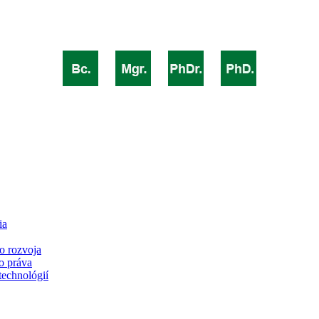
ia
o rozvoja
o práva
technológií