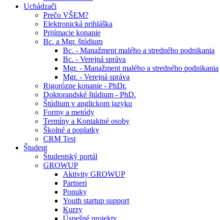
Uchádzači
Prečo VŠEM?
Elektronická prihláška
Prijímacie konanie
Bc. a Mgr. štúdium
Bc. - Manažment malého a stredného podnikania
Bc. - Verejná správa
Mgr. - Manažment malého a stredného podnikania
Mgr. - Verejná správa
Rigorózne konanie - PhDr.
Doktorandské štúdium - PhD.
Štúdium v anglickom jazyku
Formy a metódy
Termíny a Kontaktné osoby
Školné a poplatky
CRM Test
Študent
Študentský portál
GROWUP
Aktivity GROWUP
Partneri
Ponuky
Youth startup support
Kurzy
Úspešné projekty