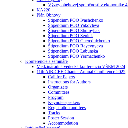
Výzvy obehovej spoločnosti v ekonomike 4
KA220
Plán Obnovy
Štipendium POO Ivashchenko
Štipendium POO Yakovleva
Štipendium POO Shumyliak
Štipendium POO Seniuk
Štipendium POO Cherednichenko
Štipendium POO Rayevnyeva
Štipendium POO Labunska
Štipendium POO Yermachenko
Konferencie a semináre
Medzinárodná vedecká konferencia VŠEM 2024
11th AIB-CEE Chapter Annual Conference 2025
Call for Papers
Instructions for Authors
Organizers
Committees
Program
Keynote speakers
Registration and fees
Tracks
Poster Session
Accommodation