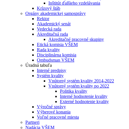
Inštitút ďalšieho vzdelávania
Krízový štáb
Orgány akademickej samosprávy
Rektor
Akademický senát
Vedecká rada
Akreditačná rada
Akreditačné pracovné skupiny
Etická komisia VŠEM
Rada kvality
Disciplinárna komisia
Ombudsman VŠEM
Úradná tabuľa
Interné predpisy
Systém kvality
Vnútorný systém kvality 2014-2022
Vnútorný systém kvality po 2022
Politika kvality
Interné hodnotenie kvality
Externé hodnotenie kvality
Výročné správy
Výberové konania
Voľné pracovné miesta
Partneri
Nadácia VŠEM