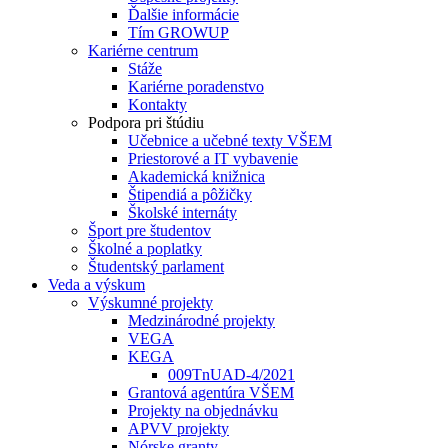
Ďalšie informácie
Tím GROWUP
Kariérne centrum
Stáže
Kariérne poradenstvo
Kontakty
Podpora pri štúdiu
Učebnice a učebné texty VŠEM
Priestorové a IT vybavenie
Akademická knižnica
Štipendiá a pôžičky
Školské internáty
Šport pre študentov
Školné a poplatky
Študentský parlament
Veda a výskum
Výskumné projekty
Medzinárodné projekty
VEGA
KEGA
009TnUAD-4/2021
Grantová agentúra VŠEM
Projekty na objednávku
APVV projekty
Nórske granty