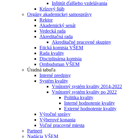
Inštitút ďalšieho vzdelávania
Krízový štáb
Orgány akademickej samosprávy
Rektor
Akademický senát
Vedecká rada
Akreditačná rada
Akreditačné pracovné skupiny
Etická komisia VŠEM
Rada kvality
Disciplinárna komisia
Ombudsman VŠEM
Úradná tabuľa
Interné predpisy
Systém kvality
Vnútorný systém kvality 2014-2022
Vnútorný systém kvality po 2022
Politika kvality
Interné hodnotenie kvality
Externé hodnotenie kvality
Výročné správy
Výberové konania
Voľné pracovné miesta
Partneri
Nadácia VŠEM