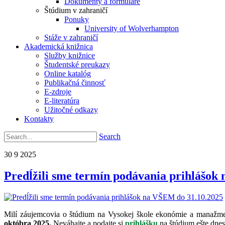
Dokumenty a formuláre
Štúdium v zahraničí
Ponuky
University of Wolverhampton
Stáže v zahraničí
Akademická knižnica
Služby knižnice
Študentské preukazy
Online katalóg
Publikačná činnosť
E-zdroje
E-literatúra
Užitočné odkazy
Kontakty
Search
30
9
2025
Predĺžili sme termín podávania prihlášok
Milí záujemcovia o štúdium na Vysokej škole ekonómie a manažmen
októbra 2025.
Neváhajte a podajte si
prihlášku
na štúdium ešte dnes