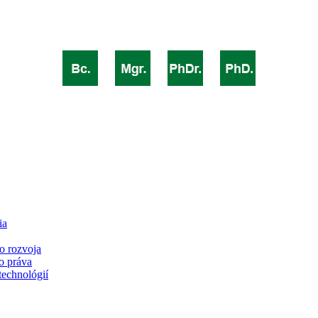
ia
o rozvoja
o práva
technológií