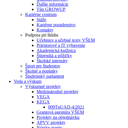
Ďalšie informácie
Tím GROWUP
Kariérne centrum
Stáže
Kariérne poradenstvo
Kontakty
Podpora pri štúdiu
Učebnice a učebné texty VŠEM
Priestorové a IT vybavenie
Akademická knižnica
Štipendiá a pôžičky
Školské internáty
Šport pre študentov
Školné a poplatky
Študentský parlament
Veda a výskum
Výskumné projekty
Medzinárodné projekty
VEGA
KEGA
009TnUAD-4/2021
Grantová agentúra VŠEM
Projekty na objednávku
APVV projekty
Nórske granty