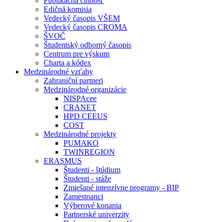
Publikačná činnosť
Edičná komisia
Vedecký časopis VŠEM
Vedecký časopis CROMA
ŠVOČ
Študentský odborný časopis
Centrum pre výskum
Charta a kódex
Medzinárodné vzťahy
Zahraniční partneri
Medzinárodné organizácie
NISPAcee
CRANET
HPD CEEUS
COST
Medzinárodné projekty
PUMAKO
TWINREGION
ERASMUS
Študenti - štúdium
Študenti - stáže
Zmiešané intenzívne programy - BIP
Zamestnanci
Výberové konania
Partnerské univerzity