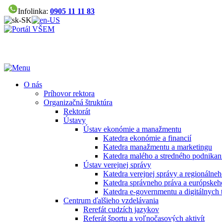
Infolinka:
0905 11 11 83
O nás
Príhovor rektora
Organizačná štruktúra
Rektorát
Ústavy
Ústav ekonómie a manažmentu
Katedra ekonómie a financií
Katedra manažmentu a marketingu
Katedra malého a stredného podnikan
Ústav verejnej správy
Katedra verejnej správy a regionálneh
Katedra správneho práva a európskeh
Katedra e-governmentu a digitálnych 
Centrum ďalšieho vzdelávania
Rerefát cudzích jazykov
Referát športu a voľnočasových aktivít