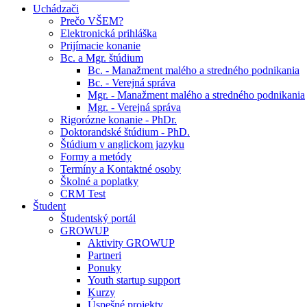
Uchádzači
Prečo VŠEM?
Elektronická prihláška
Prijímacie konanie
Bc. a Mgr. štúdium
Bc. - Manažment malého a stredného podnikania
Bc. - Verejná správa
Mgr. - Manažment malého a stredného podnikania
Mgr. - Verejná správa
Rigorózne konanie - PhDr.
Doktorandské štúdium - PhD.
Štúdium v anglickom jazyku
Formy a metódy
Termíny a Kontaktné osoby
Školné a poplatky
CRM Test
Študent
Študentský portál
GROWUP
Aktivity GROWUP
Partneri
Ponuky
Youth startup support
Kurzy
Úspešné projekty