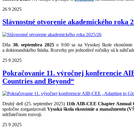
26
9
2025
Slávnostné otvorenie akademického roka 2
Dňa
30. septembra 2025
o 9:00 sa na Vysokej škole ekonómie 
a doktorandského štúdia. Rozvrhy pre jednotlivé ročníky sú k náhľa
25
9
2025
Pokračovanie 11. výročnej konferencie AI
Countries and Beyond“
Druhý deň (25. september 2025)
11th AIB-CEE Chapter Annual Co
spoločne zorganizovali
Vysoká škola ekonómie a manažmentu (V
udržateľnom rozvoji.
25
9
2025