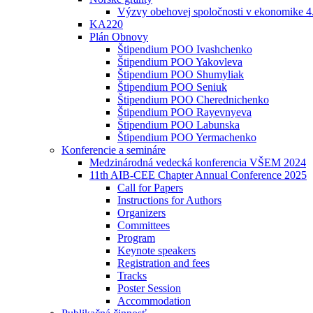
Výzvy obehovej spoločnosti v ekonomike 4
KA220
Plán Obnovy
Štipendium POO Ivashchenko
Štipendium POO Yakovleva
Štipendium POO Shumyliak
Štipendium POO Seniuk
Štipendium POO Cherednichenko
Štipendium POO Rayevnyeva
Štipendium POO Labunska
Štipendium POO Yermachenko
Konferencie a semináre
Medzinárodná vedecká konferencia VŠEM 2024
11th AIB-CEE Chapter Annual Conference 2025
Call for Papers
Instructions for Authors
Organizers
Committees
Program
Keynote speakers
Registration and fees
Tracks
Poster Session
Accommodation