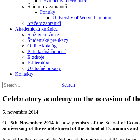
Dokumenty a formuláre
Štúdium v zahraničí
Ponuky
University of Wolverhampton
Stáže v zahraničí
Akademická knižnica
Služby knižnice
Študentské preukazy
Online katalóg
Publikačná činnosť
E-zdroje
E-literatúra
Užitočné odkazy
Kontakty
Search
Celebratory academy on the occasion of th
5. novembra 2014
On
5th November 2014 i
n new premises of the School of Econom
anniversary of the establishment of the School of Economics and
Invited by the rector of the School of Economics and Management in