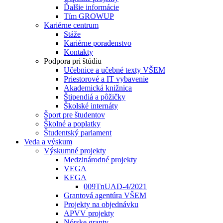
Ďalšie informácie
Tím GROWUP
Kariérne centrum
Stáže
Kariérne poradenstvo
Kontakty
Podpora pri štúdiu
Učebnice a učebné texty VŠEM
Priestorové a IT vybavenie
Akademická knižnica
Štipendiá a pôžičky
Školské internáty
Šport pre študentov
Školné a poplatky
Študentský parlament
Veda a výskum
Výskumné projekty
Medzinárodné projekty
VEGA
KEGA
009TnUAD-4/2021
Grantová agentúra VŠEM
Projekty na objednávku
APVV projekty
Nórske granty