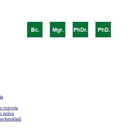
ia
o rozvoja
o práva
technológií