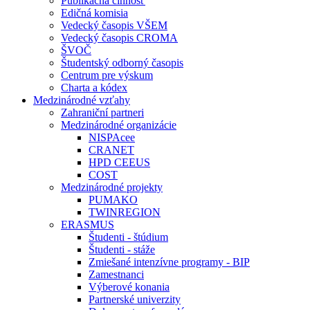
Publikačná činnosť
Edičná komisia
Vedecký časopis VŠEM
Vedecký časopis CROMA
ŠVOČ
Študentský odborný časopis
Centrum pre výskum
Charta a kódex
Medzinárodné vzťahy
Zahraniční partneri
Medzinárodné organizácie
NISPAcee
CRANET
HPD CEEUS
COST
Medzinárodné projekty
PUMAKO
TWINREGION
ERASMUS
Študenti - štúdium
Študenti - stáže
Zmiešané intenzívne programy - BIP
Zamestnanci
Výberové konania
Partnerské univerzity