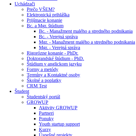
Uchádzači
Prečo VŠEM?
Elektronická prihláška
Prijímacie konanie
Bc. a Mgr. štúdium
Bc. - Manažment malého a stredného podnikania
Bc. - Verejná správa
Mgr. - Manažment malého a stredného podnikania
Mgr. - Verejná správa
Rigorózne konanie - PhDr.
Doktorandské štúdium - PhD.
Štúdium v anglickom jazyku
Formy a metódy
Termíny a Kontaktné osoby
Školné a poplatky
CRM Test
Študent
Študentský portál
GROWUP
Aktivity GROWUP
Partneri
Ponuky
Youth startup support
Kurzy
Úspešné projekty