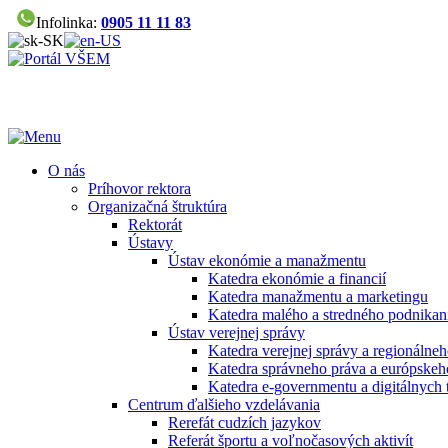
Infolinka:
0905 11 11 83
O nás
Príhovor rektora
Organizačná štruktúra
Rektorát
Ústavy
Ústav ekonómie a manažmentu
Katedra ekonómie a financií
Katedra manažmentu a marketingu
Katedra malého a stredného podnikan
Ústav verejnej správy
Katedra verejnej správy a regionálneh
Katedra správneho práva a európskeh
Katedra e-governmentu a digitálnych 
Centrum ďalšieho vzdelávania
Rerefát cudzích jazykov
Referát športu a voľnočasových aktivít