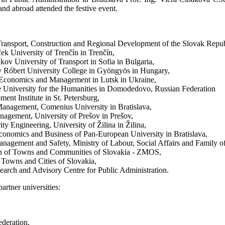
and abroad attended the festive event.
f Transport, Construction and Regional Development of the Slovak Repub
k University of Trenčín in Trenčín,
ov University of Transport in Sofia in Bulgaria,
y Róbert University College in Gyöngyös in Hungary,
or Economics and Management in Lutsk in Ukraine,
te University for the Humanities in Domodedovo, Russian Federation
ent Institute in St. Petersburg,
Management, Comenius University in Bratislava,
anagement, University of Prešov in Prešov,
ty Engineering, University of Žilina in Žilina,
conomics and Business of Pan-European University in Bratislava,
anagement and Safety, Ministry of Labour, Social Affairs and Family o
ion of Towns and Communities of Slovakia - ZMOS,
 Towns and Cities of Slovakia,
earch and Advisory Centre for Public Administration.
artner universities:
deration,