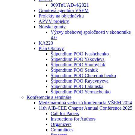
009TnUAD-4/2021
Grantová agentúra VŠEM
Projekty na objednávku
APVV projekty
Nórske granty
Výzvy obehovej spoločnosti v ekonomike
4.0
KA220
Plán Obnovy
Štipendium POO Ivashchenko
Štipendium POO Yakovleva
Štipendium POO Shumyliak
Štipendium POO Seniuk
Štipendium POO Cherednichenko
Štipendium POO Rayevnyeva
Štipendium POO Labunska
Štipendium POO Yermachenko
Konferencie a semináre
Medzinárodná vedecká konferencia VŠEM 2024
11th AIB-CEE Chapter Annual Conference 2025
Call for Papers
Instructions for Authors
Organizers
Committees