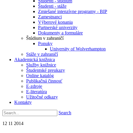
Študenti - štúdium
Študenti - stáže
Zmiešané intenzívne programy - BIP
Zamestnanci
Výberové konania
Partnerské univerzity
Dokumenty a formuláre
Štúdium v zahraničí
Ponuky
University of Wolverhampton
Stáže v zahraničí
Akademická knižnica
Služby knižnice
Študentské preukazy
Online katalóg
Publikačná činnosť
E-zdroje
E-literatúra
Užitočné odkazy
Kontakty
Search
12
11
2014