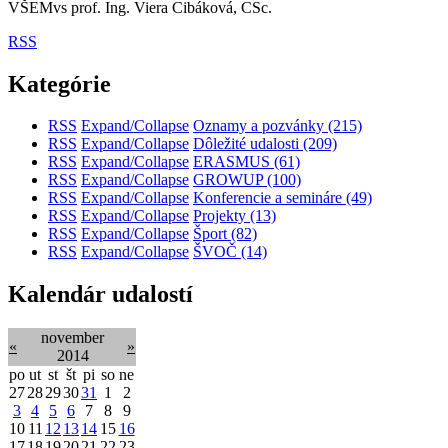
VŠEMvs prof. Ing. Viera Cibáková, CSc.
RSS
Kategórie
RSS
Expand/Collapse
Oznamy a pozvánky
(215)
RSS
Expand/Collapse
Dôležité udalosti
(209)
RSS
Expand/Collapse
ERASMUS
(61)
RSS
Expand/Collapse
GROWUP
(100)
RSS
Expand/Collapse
Konferencie a semináre
(49)
RSS
Expand/Collapse
Projekty
(13)
RSS
Expand/Collapse
Šport
(82)
RSS
Expand/Collapse
ŠVOČ
(14)
Kalendár udalostí
november
«
»
2014
po
ut
st
št
pi
so
ne
27
28
29
30
31
1
2
3
4
5
6
7
8
9
10
11
12
13
14
15
16
17
18
19
20
21
22
23