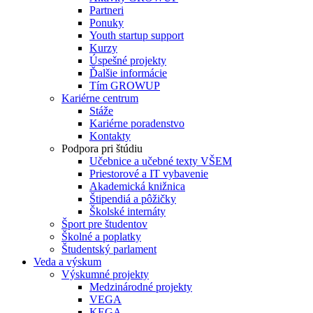
Partneri
Ponuky
Youth startup support
Kurzy
Úspešné projekty
Ďalšie informácie
Tím GROWUP
Kariérne centrum
Stáže
Kariérne poradenstvo
Kontakty
Podpora pri štúdiu
Učebnice a učebné texty VŠEM
Priestorové a IT vybavenie
Akademická knižnica
Štipendiá a pôžičky
Školské internáty
Šport pre študentov
Školné a poplatky
Študentský parlament
Veda a výskum
Výskumné projekty
Medzinárodné projekty
VEGA
KEGA