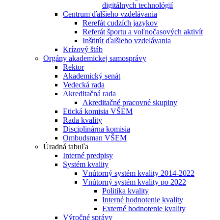
digitálnych technológií
Centrum ďalšieho vzdelávania
Rerefát cudzích jazykov
Referát športu a voľnočasových aktivít
Inštitút ďalšieho vzdelávania
Krízový štáb
Orgány akademickej samosprávy
Rektor
Akademický senát
Vedecká rada
Akreditačná rada
Akreditačné pracovné skupiny
Etická komisia VŠEM
Rada kvality
Disciplinárna komisia
Ombudsman VŠEM
Úradná tabuľa
Interné predpisy
Systém kvality
Vnútorný systém kvality 2014-2022
Vnútorný systém kvality po 2022
Politika kvality
Interné hodnotenie kvality
Externé hodnotenie kvality
Výročné správy