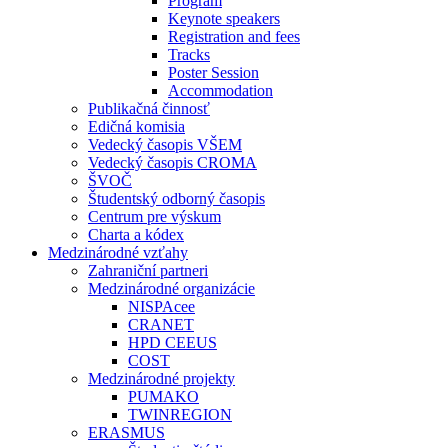
Program
Keynote speakers
Registration and fees
Tracks
Poster Session
Accommodation
Publikačná činnosť
Edičná komisia
Vedecký časopis VŠEM
Vedecký časopis CROMA
ŠVOČ
Študentský odborný časopis
Centrum pre výskum
Charta a kódex
Medzinárodné vzťahy
Zahraniční partneri
Medzinárodné organizácie
NISPAcee
CRANET
HPD CEEUS
COST
Medzinárodné projekty
PUMAKO
TWINREGION
ERASMUS