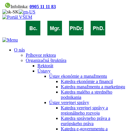
Infolinka:
0905 11 11 83
O nás
Príhovor rektora
Organizačná štruktúra
Rektorát
Ústavy
Ústav ekonómie a manažmentu
Katedra ekonómie a financií
Katedra manažmentu a marketingu
Katedra malého a stredného
podnikania
Ústav verejnej správy
Katedra verejnej správy a
regionálneho rozvoja
Katedra správneho práva a
európskeho práva
Katedra e-governmentu a