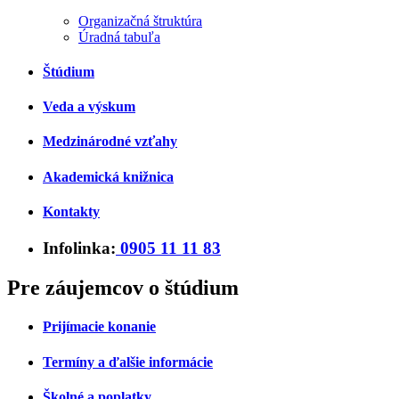
Organizačná štruktúra
Úradná tabuľa
Štúdium
Veda a výskum
Medzinárodné vzťahy
Akademická knižnica
Kontakty
Infolinka:
0905 11 11 83
Pre záujemcov o štúdium
Prijímacie konanie
Termíny a ďalšie informácie
Školné a poplatky