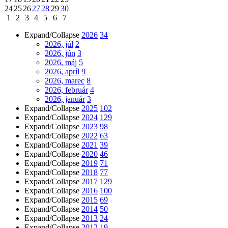
24
25
26
27
28
29
30
1
2
3
4
5
6
7
Expand/Collapse
2026
34
2026, júl
2
2026, jún
3
2026, máj
5
2026, apríl
9
2026, marec
8
2026, február
4
2026, január
3
Expand/Collapse
2025
102
Expand/Collapse
2024
129
Expand/Collapse
2023
98
Expand/Collapse
2022
63
Expand/Collapse
2021
39
Expand/Collapse
2020
46
Expand/Collapse
2019
71
Expand/Collapse
2018
77
Expand/Collapse
2017
129
Expand/Collapse
2016
100
Expand/Collapse
2015
69
Expand/Collapse
2014
50
Expand/Collapse
2013
24
Expand/Collapse
2012
19