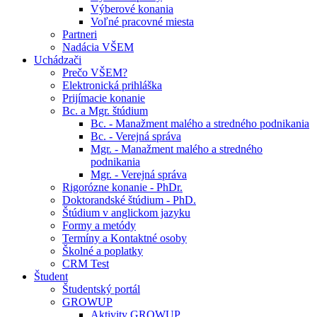
Výberové konania
Voľné pracovné miesta
Partneri
Nadácia VŠEM
Uchádzači
Prečo VŠEM?
Elektronická prihláška
Prijímacie konanie
Bc. a Mgr. štúdium
Bc. - Manažment malého a stredného podnikania
Bc. - Verejná správa
Mgr. - Manažment malého a stredného
podnikania
Mgr. - Verejná správa
Rigorózne konanie - PhDr.
Doktorandské štúdium - PhD.
Štúdium v anglickom jazyku
Formy a metódy
Termíny a Kontaktné osoby
Školné a poplatky
CRM Test
Študent
Študentský portál
GROWUP
Aktivity GROWUP