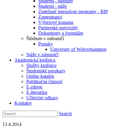
Študenti - štúdium
Študenti - stáže
Zmiešané intenzívne programy - BIP
Zamestnanci
Výberové konania
Partnerské univerzity
Dokumenty a formuláre
Štúdium v zahraničí
Ponuky
University of Wolverhampton
Stáže v zahraničí
Akademická knižnica
Služby knižnice
Študentské preukazy
Online katalóg
Publikačná činnosť
E-zdroje
E-literatúra
Užitočné odkazy
Kontakty
Search
13
4
2014