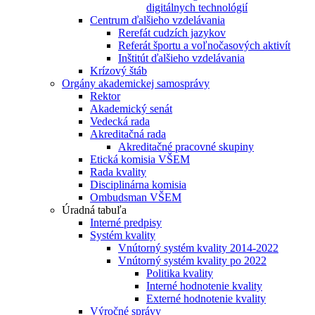
digitálnych technológií
Centrum ďalšieho vzdelávania
Rerefát cudzích jazykov
Referát športu a voľnočasových aktivít
Inštitút ďalšieho vzdelávania
Krízový štáb
Orgány akademickej samosprávy
Rektor
Akademický senát
Vedecká rada
Akreditačná rada
Akreditačné pracovné skupiny
Etická komisia VŠEM
Rada kvality
Disciplinárna komisia
Ombudsman VŠEM
Úradná tabuľa
Interné predpisy
Systém kvality
Vnútorný systém kvality 2014-2022
Vnútorný systém kvality po 2022
Politika kvality
Interné hodnotenie kvality
Externé hodnotenie kvality
Výročné správy