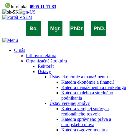
Infolinka:
0905 11 11 83
O nás
Príhovor rektora
Organizačná štruktúra
Rektorát
Ústavy
Ústav ekonómie a manažmentu
Katedra ekonómie a financií
Katedra manažmentu a marketingu
Katedra malého a stredného
podnikania
Ústav verejnej správy
Katedra verejnej správy a
regionálneho rozvoja
Katedra správneho práva a
európskeho práva
Katedra e-governmentu a