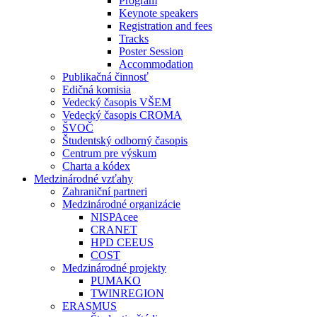
Program
Keynote speakers
Registration and fees
Tracks
Poster Session
Accommodation
Publikačná činnosť
Edičná komisia
Vedecký časopis VŠEM
Vedecký časopis CROMA
ŠVOČ
Študentský odborný časopis
Centrum pre výskum
Charta a kódex
Medzinárodné vzťahy
Zahraniční partneri
Medzinárodné organizácie
NISPAcee
CRANET
HPD CEEUS
COST
Medzinárodné projekty
PUMAKO
TWINREGION
ERASMUS