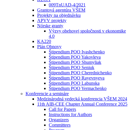
009TnUAD-4/2021
Grantová agentúra VŠEM
Projekty na objednávku
APVV projekty
Nórske granty
Výzvy obehovej spoločnosti v ekonomike
4.0
KA220
Plán Obnovy
Štipendium POO Ivashchenko
Štipendium POO Yakovleva
Štipendium POO Shumyliak
Štipendium POO Seniuk
Štipendium POO Cherednichenko
Štipendium POO Rayevnyeva
Štipendium POO Labunska
Štipendium POO Yermachenko
Konferencie a semináre
Medzinárodná vedecká konferencia VŠEM 2024
11th AIB-CEE Chapter Annual Conference 2025
Call for Papers
Instructions for Authors
Organizers
Committees