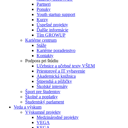
Partneri
Ponuky
Youth startup support
Kurzy
Úspešné projekty
Ďalšie informácie
Tím GROWUP
Kariérne centrum
Stáže
Kariérne poradenstvo
Kontakty
Podpora pri štúdiu
Učebnice a učebné texty VŠEM
Priestorové a IT vybavenie
Akademická knižnica
Štipendiá a pôžičky
Školské internáty
Šport pre študentov
Školné a poplatky
Študentský parlament
Veda a výskum
Výskumné projekty
Medzinárodné projekty
VEGA
KEGA