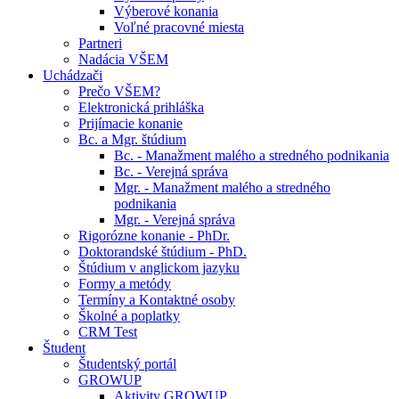
Výberové konania
Voľné pracovné miesta
Partneri
Nadácia VŠEM
Uchádzači
Prečo VŠEM?
Elektronická prihláška
Prijímacie konanie
Bc. a Mgr. štúdium
Bc. - Manažment malého a stredného podnikania
Bc. - Verejná správa
Mgr. - Manažment malého a stredného
podnikania
Mgr. - Verejná správa
Rigorózne konanie - PhDr.
Doktorandské štúdium - PhD.
Štúdium v anglickom jazyku
Formy a metódy
Termíny a Kontaktné osoby
Školné a poplatky
CRM Test
Študent
Študentský portál
GROWUP
Aktivity GROWUP