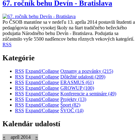
67. ročník behu Devín - Bratislava
Po ČSOB maratóne sa v nedeľu 13. apríla 2014 postavili študenti a
pedagógovia našej vysokej školy na štart tradičného bežeckého
podujatia Národného behu Devín - Bratislava. Podujatia sa
zúčastnilo vyše 5500 nadšencov behu rôznych vekových kategórií.
RSS
Kategórie
RSS
Expand/Collapse
Oznamy a pozvánky
(215)
RSS
Expand/Collapse
Dôležité udalosti
(209)
RSS
Expand/Collapse
ERASMUS
(61)
RSS
Expand/Collapse
GROWUP
(100)
RSS
Expand/Collapse
Konferencie a semináre
(49)
RSS
Expand/Collapse
Projekty
(13)
RSS
Expand/Collapse
Šport
(82)
RSS
Expand/Collapse
ŠVOČ
(14)
Kalendár udalostí
«
apríl 2014
»