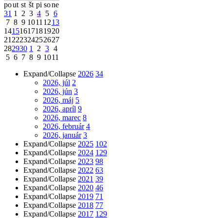
po
ut
st
št
pi
so
ne
31
1
2
3
4
5
6
7
8
9
10
11
12
13
14
15
16
17
18
19
20
21
22
23
24
25
26
27
28
29
30
1
2
3
4
5
6
7
8
9
10
11
Expand/Collapse
2026
34
2026, júl
2
2026, jún
3
2026, máj
5
2026, apríl
9
2026, marec
8
2026, február
4
2026, január
3
Expand/Collapse
2025
102
Expand/Collapse
2024
129
Expand/Collapse
2023
98
Expand/Collapse
2022
63
Expand/Collapse
2021
39
Expand/Collapse
2020
46
Expand/Collapse
2019
71
Expand/Collapse
2018
77
Expand/Collapse
2017
129