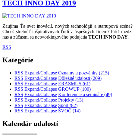
TECH INNO DAY 2019
Zaujíma Ťa svet inovácií, nových technológií a startupová scéna?
Chceš stretnúť inšpiratívnych ľudí z úspešných firiem? Príď medzi
nás a zúčastni sa networkingového podujatia
TECH INNO DAY.
RSS
Kategórie
RSS
Expand/Collapse
Oznamy a pozvánky
(215)
RSS
Expand/Collapse
Dôležité udalosti
(209)
RSS
Expand/Collapse
ERASMUS
(61)
RSS
Expand/Collapse
GROWUP
(100)
RSS
Expand/Collapse
Konferencie a semináre
(49)
RSS
Expand/Collapse
Projekty
(13)
RSS
Expand/Collapse
Šport
(82)
RSS
Expand/Collapse
ŠVOČ
(14)
Kalendár udalostí