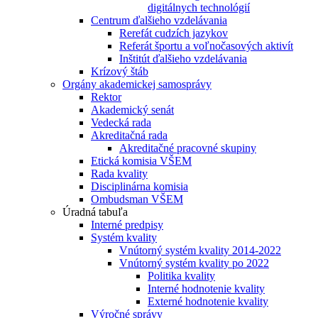
digitálnych technológií
Centrum ďalšieho vzdelávania
Rerefát cudzích jazykov
Referát športu a voľnočasových aktivít
Inštitút ďalšieho vzdelávania
Krízový štáb
Orgány akademickej samosprávy
Rektor
Akademický senát
Vedecká rada
Akreditačná rada
Akreditačné pracovné skupiny
Etická komisia VŠEM
Rada kvality
Disciplinárna komisia
Ombudsman VŠEM
Úradná tabuľa
Interné predpisy
Systém kvality
Vnútorný systém kvality 2014-2022
Vnútorný systém kvality po 2022
Politika kvality
Interné hodnotenie kvality
Externé hodnotenie kvality
Výročné správy