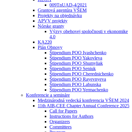
009TnUAD-4/2021
Grantová agentúra VŠEM
Projekty na objednávku
APVV projekty
Nórske granty
Výzvy obehovej spoločnosti v ekonomike
4.0
KA220
Plán Obnovy
Štipendium POO Ivashchenko
Štipendium POO Yakovleva
Štipendium POO Shumyliak
Štipendium POO Seniuk
Štipendium POO Cherednichenko
Štipendium POO Rayevnyeva
Štipendium POO Labunska
Štipendium POO Yermachenko
Konferencie a semináre
Medzinárodná vedecká konferencia VŠEM 2024
11th AIB-CEE Chapter Annual Conference 2025
Call for Papers
Instructions for Authors
Organizers
Committees