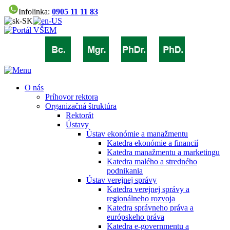
Infolinka:
0905 11 11 83
O nás
Príhovor rektora
Organizačná štruktúra
Rektorát
Ústavy
Ústav ekonómie a manažmentu
Katedra ekonómie a financií
Katedra manažmentu a marketingu
Katedra malého a stredného
podnikania
Ústav verejnej správy
Katedra verejnej správy a
regionálneho rozvoja
Katedra správneho práva a
európskeho práva
Katedra e-governmentu a