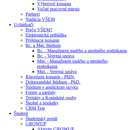
Výberové konania
Voľné pracovné miesta
Partneri
Nadácia VŠEM
Uchádzači
Prečo VŠEM?
Elektronická prihláška
Prijímacie konanie
Bc. a Mgr. štúdium
Bc. - Manažment malého a stredného podnikania
Bc. - Verejná správa
Mgr. - Manažment malého a stredného
podnikania
Mgr. - Verejná správa
Rigorózne konanie - PhDr.
Doktorandské štúdium - PhD.
Štúdium v anglickom jazyku
Formy a metódy
Termíny a Kontaktné osoby
Školné a poplatky
CRM Test
Študent
Študentský portál
GROWUP
Aktivity GROWUP