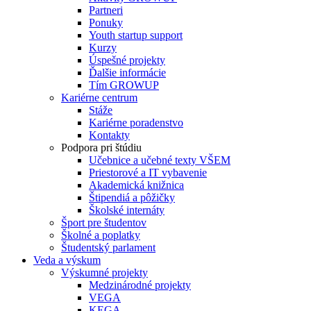
Partneri
Ponuky
Youth startup support
Kurzy
Úspešné projekty
Ďalšie informácie
Tím GROWUP
Kariérne centrum
Stáže
Kariérne poradenstvo
Kontakty
Podpora pri štúdiu
Učebnice a učebné texty VŠEM
Priestorové a IT vybavenie
Akademická knižnica
Štipendiá a pôžičky
Školské internáty
Šport pre študentov
Školné a poplatky
Študentský parlament
Veda a výskum
Výskumné projekty
Medzinárodné projekty
VEGA
KEGA