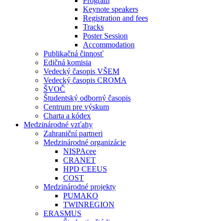
Program
Keynote speakers
Registration and fees
Tracks
Poster Session
Accommodation
Publikačná činnosť
Edičná komisia
Vedecký časopis VŠEM
Vedecký časopis CROMA
ŠVOČ
Študentský odborný časopis
Centrum pre výskum
Charta a kódex
Medzinárodné vzťahy
Zahraniční partneri
Medzinárodné organizácie
NISPAcee
CRANET
HPD CEEUS
COST
Medzinárodné projekty
PUMAKO
TWINREGION
ERASMUS