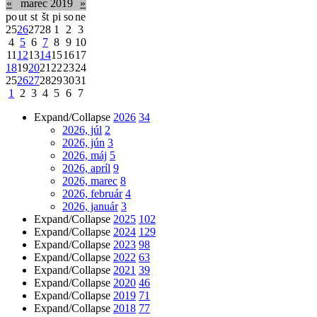
«
marec 2019
»
po
ut
st
št
pi
so
ne
25
26
27
28
1
2
3
4
5
6
7
8
9
10
11
12
13
14
15
16
17
18
19
20
21
22
23
24
25
26
27
28
29
30
31
1
2
3
4
5
6
7
Expand/Collapse
2026
34
2026, júl
2
2026, jún
3
2026, máj
5
2026, apríl
9
2026, marec
8
2026, február
4
2026, január
3
Expand/Collapse
2025
102
Expand/Collapse
2024
129
Expand/Collapse
2023
98
Expand/Collapse
2022
63
Expand/Collapse
2021
39
Expand/Collapse
2020
46
Expand/Collapse
2019
71
Expand/Collapse
2018
77