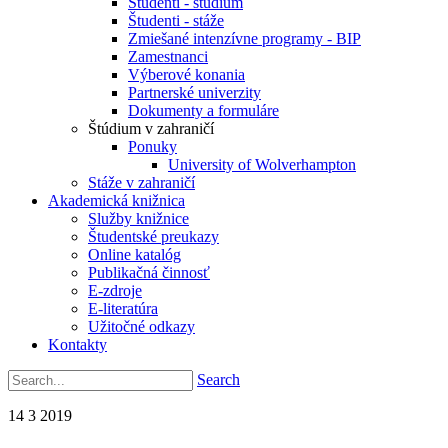
Študenti - štúdium
Študenti - stáže
Zmiešané intenzívne programy - BIP
Zamestnanci
Výberové konania
Partnerské univerzity
Dokumenty a formuláre
Štúdium v zahraničí
Ponuky
University of Wolverhampton
Stáže v zahraničí
Akademická knižnica
Služby knižnice
Študentské preukazy
Online katalóg
Publikačná činnosť
E-zdroje
E-literatúra
Užitočné odkazy
Kontakty
Search
14
3
2019