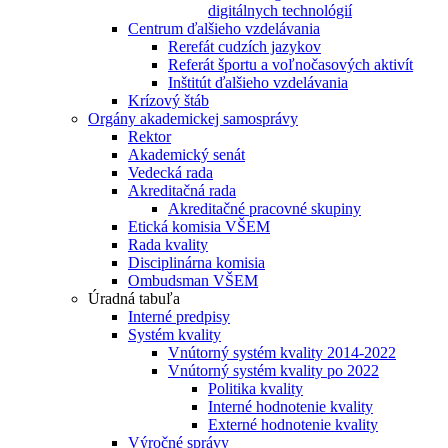
digitálnych technológií
Centrum ďalšieho vzdelávania
Rerefát cudzích jazykov
Referát športu a voľnočasových aktivít
Inštitút ďalšieho vzdelávania
Krízový štáb
Orgány akademickej samosprávy
Rektor
Akademický senát
Vedecká rada
Akreditačná rada
Akreditačné pracovné skupiny
Etická komisia VŠEM
Rada kvality
Disciplinárna komisia
Ombudsman VŠEM
Úradná tabuľa
Interné predpisy
Systém kvality
Vnútorný systém kvality 2014-2022
Vnútorný systém kvality po 2022
Politika kvality
Interné hodnotenie kvality
Externé hodnotenie kvality
Výročné správy