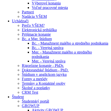
Výberové konania
Voľné pracovné miesta
Partneri
Nadácia VŠEM
Uchádzači
Prečo VŠEM?
Elektronická prihláška
Prijímacie konanie
Bc. a Mgr. štúdium
Bc. - Manažment malého a stredného podnikania
Bc. - Verejná správa
Mgr. - Manažment malého a stredného
podnikania
Mgr. - Verejná správa
Rigorózne konanie - PhDr.
Doktorandské štúdium - PhD.
Štúdium v anglickom jazyku
Formy a metódy
Termíny a Kontaktné osoby
Školné a poplatky
CRM Test
Študent
Študentský portál
GROWUP
Aktivity GROWUP