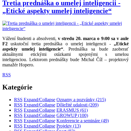
Tretia prednáška o umelej inteligencii -
„Etické aspekty umelej inteligencie“
Vážení študenti a absolventi,
v stredu 20. marca
o 9:00 sa v aule
F2
uskutoční tretia prednáška o umelej inteligencii -
„
Etické
aspekty umelej inteligencie“
.
Prednáška sa bude zaoberať
aktuálnymi etickými otázkami spojenými s umelou
inteligenciou.
Lektorom prednášky bude Michal Číž – projektový
manažér Hopero.
RSS
Kategórie
RSS
Expand/Collapse
Oznamy a pozvánky
(215)
RSS
Expand/Collapse
Dôležité udalosti
(209)
RSS
Expand/Collapse
ERASMUS
(61)
RSS
Expand/Collapse
GROWUP
(100)
RSS
Expand/Collapse
Konferencie a semináre
(49)
RSS
Expand/Collapse
Projekty
(13)