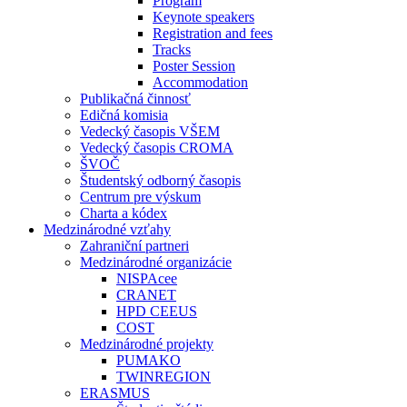
Program
Keynote speakers
Registration and fees
Tracks
Poster Session
Accommodation
Publikačná činnosť
Edičná komisia
Vedecký časopis VŠEM
Vedecký časopis CROMA
ŠVOČ
Študentský odborný časopis
Centrum pre výskum
Charta a kódex
Medzinárodné vzťahy
Zahraniční partneri
Medzinárodné organizácie
NISPAcee
CRANET
HPD CEEUS
COST
Medzinárodné projekty
PUMAKO
TWINREGION
ERASMUS