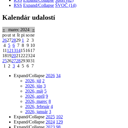
RSS
Expand/Collapse
Šport
(82)
RSS
Expand/Collapse
ŠVOČ
(14)
Kalendár udalostí
«
marec 2024
»
po
ut
st
št
pi
so
ne
26
27
28
29
1
2
3
4
5
6
7
8
9
10
11
12
13
14
15
16
17
18
19
20
21
22
23
24
25
26
27
28
29
30
31
1
2
3
4
5
6
7
Expand/Collapse
2026
34
2026, júl
2
2026, jún
3
2026, máj
5
2026, apríl
9
2026, marec
8
2026, február
4
2026, január
3
Expand/Collapse
2025
102
Expand/Collapse
2024
129
Expand/Collapse
2023
98