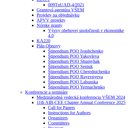
009TnUAD-4/2021
Grantová agentúra VŠEM
Projekty na objednávku
APVV projekty
Nórske granty
Výzvy obehovej spoločnosti v ekonomike
4.0
KA220
Plán Obnovy
Štipendium POO Ivashchenko
Štipendium POO Yakovleva
Štipendium POO Shumyliak
Štipendium POO Seniuk
Štipendium POO Cherednichenko
Štipendium POO Rayevnyeva
Štipendium POO Labunska
Štipendium POO Yermachenko
Konferencie a semináre
Medzinárodná vedecká konferencia VŠEM 2024
11th AIB-CEE Chapter Annual Conference 2025
Call for Papers
Instructions for Authors
Organizers
Committees