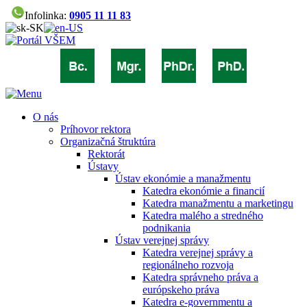
Infolinka:
0905 11 11 83
O nás
Príhovor rektora
Organizačná štruktúra
Rektorát
Ústavy
Ústav ekonómie a manažmentu
Katedra ekonómie a financií
Katedra manažmentu a marketingu
Katedra malého a stredného
podnikania
Ústav verejnej správy
Katedra verejnej správy a
regionálneho rozvoja
Katedra správneho práva a
európskeho práva
Katedra e-governmentu a