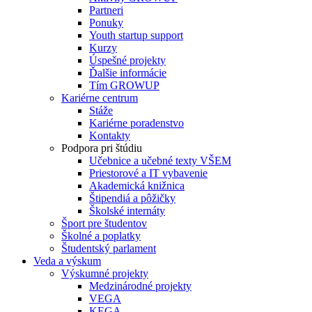
Partneri
Ponuky
Youth startup support
Kurzy
Úspešné projekty
Ďalšie informácie
Tím GROWUP
Kariérne centrum
Stáže
Kariérne poradenstvo
Kontakty
Podpora pri štúdiu
Učebnice a učebné texty VŠEM
Priestorové a IT vybavenie
Akademická knižnica
Štipendiá a pôžičky
Školské internáty
Šport pre študentov
Školné a poplatky
Študentský parlament
Veda a výskum
Výskumné projekty
Medzinárodné projekty
VEGA
KEGA