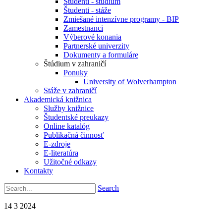
Študenti - štúdium
Študenti - stáže
Zmiešané intenzívne programy - BIP
Zamestnanci
Výberové konania
Partnerské univerzity
Dokumenty a formuláre
Štúdium v zahraničí
Ponuky
University of Wolverhampton
Stáže v zahraničí
Akademická knižnica
Služby knižnice
Študentské preukazy
Online katalóg
Publikačná činnosť
E-zdroje
E-literatúra
Užitočné odkazy
Kontakty
Search
14
3
2024