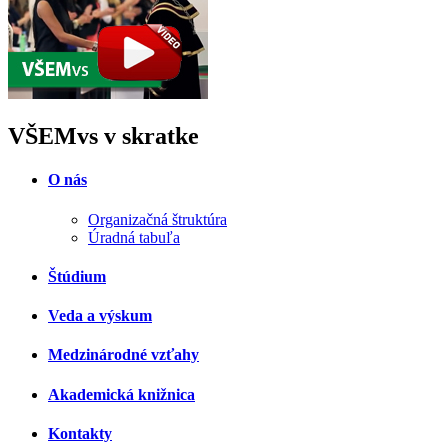
VŠEMvs v skratke
O nás
Organizačná štruktúra
Úradná tabuľa
Štúdium
Veda a výskum
Medzinárodné vzťahy
Akademická knižnica
Kontakty