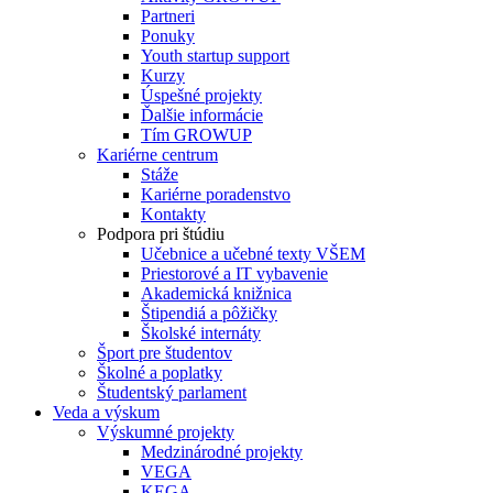
Partneri
Ponuky
Youth startup support
Kurzy
Úspešné projekty
Ďalšie informácie
Tím GROWUP
Kariérne centrum
Stáže
Kariérne poradenstvo
Kontakty
Podpora pri štúdiu
Učebnice a učebné texty VŠEM
Priestorové a IT vybavenie
Akademická knižnica
Štipendiá a pôžičky
Školské internáty
Šport pre študentov
Školné a poplatky
Študentský parlament
Veda a výskum
Výskumné projekty
Medzinárodné projekty
VEGA
KEGA