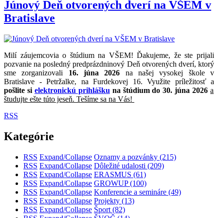
Júnový Deň otvorených dverí na VŠEM v
Bratislave
Milí záujemcovia o štúdium na VŠEM! Ďakujeme, že ste prijali
pozvanie na posledný predprázdninový Deň otvorených dverí, ktorý
sme zorganizovali
16. júna 2026
na našej vysokej škole v
Bratislave - Petržalke, na Furdekovej 16. Využite príležitosť a
pošlite si
elektronickú prihlášku
na štúdium do 30. júna 2026
a
študujte ešte túto jeseň. Tešíme sa na Vás!
RSS
Kategórie
RSS
Expand/Collapse
Oznamy a pozvánky
(215)
RSS
Expand/Collapse
Dôležité udalosti
(209)
RSS
Expand/Collapse
ERASMUS
(61)
RSS
Expand/Collapse
GROWUP
(100)
RSS
Expand/Collapse
Konferencie a semináre
(49)
RSS
Expand/Collapse
Projekty
(13)
RSS
Expand/Collapse
Šport
(82)