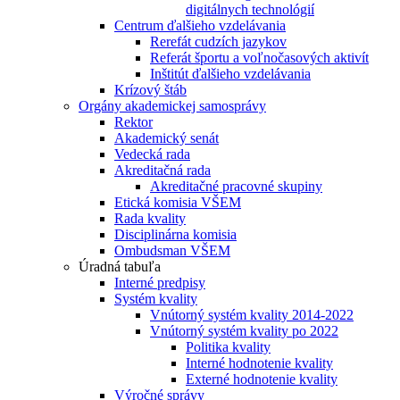
digitálnych technológií
Centrum ďalšieho vzdelávania
Rerefát cudzích jazykov
Referát športu a voľnočasových aktivít
Inštitút ďalšieho vzdelávania
Krízový štáb
Orgány akademickej samosprávy
Rektor
Akademický senát
Vedecká rada
Akreditačná rada
Akreditačné pracovné skupiny
Etická komisia VŠEM
Rada kvality
Disciplinárna komisia
Ombudsman VŠEM
Úradná tabuľa
Interné predpisy
Systém kvality
Vnútorný systém kvality 2014-2022
Vnútorný systém kvality po 2022
Politika kvality
Interné hodnotenie kvality
Externé hodnotenie kvality
Výročné správy