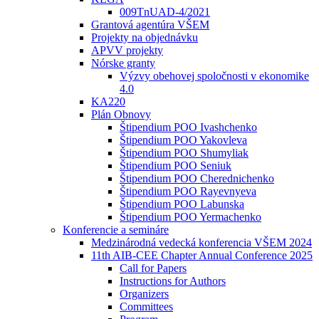
009TnUAD-4/2021
Grantová agentúra VŠEM
Projekty na objednávku
APVV projekty
Nórske granty
Výzvy obehovej spoločnosti v ekonomike
4.0
KA220
Plán Obnovy
Štipendium POO Ivashchenko
Štipendium POO Yakovleva
Štipendium POO Shumyliak
Štipendium POO Seniuk
Štipendium POO Cherednichenko
Štipendium POO Rayevnyeva
Štipendium POO Labunska
Štipendium POO Yermachenko
Konferencie a semináre
Medzinárodná vedecká konferencia VŠEM 2024
11th AIB-CEE Chapter Annual Conference 2025
Call for Papers
Instructions for Authors
Organizers
Committees