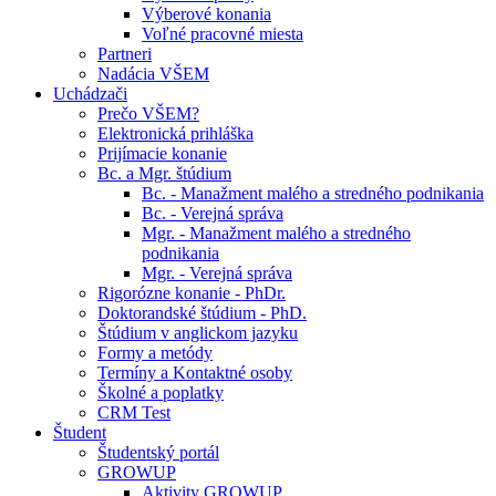
Výberové konania
Voľné pracovné miesta
Partneri
Nadácia VŠEM
Uchádzači
Prečo VŠEM?
Elektronická prihláška
Prijímacie konanie
Bc. a Mgr. štúdium
Bc. - Manažment malého a stredného podnikania
Bc. - Verejná správa
Mgr. - Manažment malého a stredného
podnikania
Mgr. - Verejná správa
Rigorózne konanie - PhDr.
Doktorandské štúdium - PhD.
Štúdium v anglickom jazyku
Formy a metódy
Termíny a Kontaktné osoby
Školné a poplatky
CRM Test
Študent
Študentský portál
GROWUP
Aktivity GROWUP