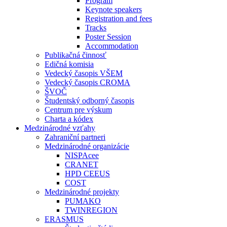
Program
Keynote speakers
Registration and fees
Tracks
Poster Session
Accommodation
Publikačná činnosť
Edičná komisia
Vedecký časopis VŠEM
Vedecký časopis CROMA
ŠVOČ
Študentský odborný časopis
Centrum pre výskum
Charta a kódex
Medzinárodné vzťahy
Zahraniční partneri
Medzinárodné organizácie
NISPAcee
CRANET
HPD CEEUS
COST
Medzinárodné projekty
PUMAKO
TWINREGION
ERASMUS