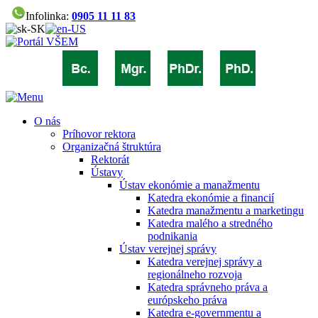
Infolinka:
0905 11 11 83
O nás
Príhovor rektora
Organizačná štruktúra
Rektorát
Ústavy
Ústav ekonómie a manažmentu
Katedra ekonómie a financií
Katedra manažmentu a marketingu
Katedra malého a stredného
podnikania
Ústav verejnej správy
Katedra verejnej správy a
regionálneho rozvoja
Katedra správneho práva a
európskeho práva
Katedra e-governmentu a