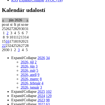
RSS
Expand/Collapse
ŠVOČ
(14)
Kalendár udalostí
«
jún 2026
»
po
ut
st
št
pi
so
ne
25
26
27
28
29
30
31
1
2
3
4
5
6
7
8
9
10
11
12
13
14
15
16
17
18
19
20
21
22
23
24
25
26
27
28
29
30
1
2
3
4
5
Expand/Collapse
2026
34
2026, júl
2
2026, jún
3
2026, máj
5
2026, apríl
9
2026, marec
8
2026, február
4
2026, január
3
Expand/Collapse
2025
102
Expand/Collapse
2024
129
Expand/Collapse
2023
98
Expand/Collapse
2022
63