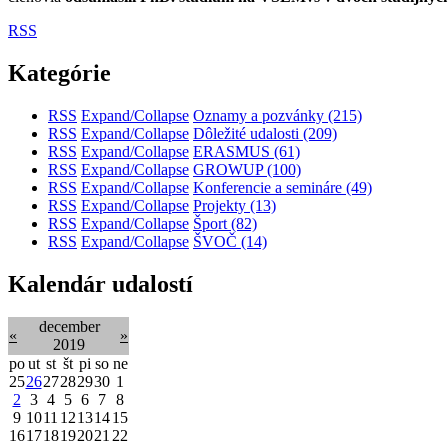
RSS
Kategórie
RSS
Expand/Collapse
Oznamy a pozvánky
(215)
RSS
Expand/Collapse
Dôležité udalosti
(209)
RSS
Expand/Collapse
ERASMUS
(61)
RSS
Expand/Collapse
GROWUP
(100)
RSS
Expand/Collapse
Konferencie a semináre
(49)
RSS
Expand/Collapse
Projekty
(13)
RSS
Expand/Collapse
Šport
(82)
RSS
Expand/Collapse
ŠVOČ
(14)
Kalendár udalostí
december
«
»
2019
po
ut
st
št
pi
so
ne
25
26
27
28
29
30
1
2
3
4
5
6
7
8
9
10
11
12
13
14
15
16
17
18
19
20
21
22