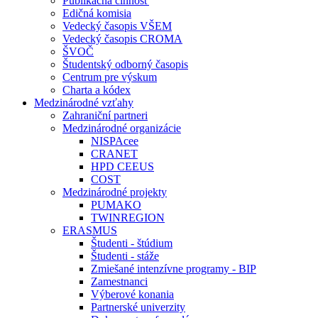
Publikačná činnosť
Edičná komisia
Vedecký časopis VŠEM
Vedecký časopis CROMA
ŠVOČ
Študentský odborný časopis
Centrum pre výskum
Charta a kódex
Medzinárodné vzťahy
Zahraniční partneri
Medzinárodné organizácie
NISPAcee
CRANET
HPD CEEUS
COST
Medzinárodné projekty
PUMAKO
TWINREGION
ERASMUS
Študenti - štúdium
Študenti - stáže
Zmiešané intenzívne programy - BIP
Zamestnanci
Výberové konania
Partnerské univerzity