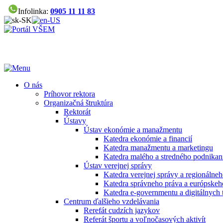
Infolinka:
0905 11 11 83
O nás
Príhovor rektora
Organizačná štruktúra
Rektorát
Ústavy
Ústav ekonómie a manažmentu
Katedra ekonómie a financií
Katedra manažmentu a marketingu
Katedra malého a stredného podnikan
Ústav verejnej správy
Katedra verejnej správy a regionálneh
Katedra správneho práva a európskeh
Katedra e-governmentu a digitálnych 
Centrum ďalšieho vzdelávania
Rerefát cudzích jazykov
Referát športu a voľnočasových aktivít