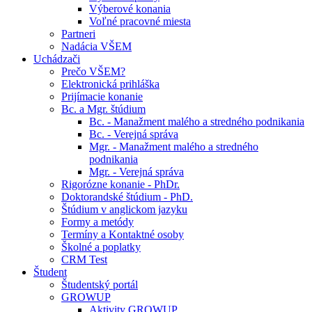
Výberové konania
Voľné pracovné miesta
Partneri
Nadácia VŠEM
Uchádzači
Prečo VŠEM?
Elektronická prihláška
Prijímacie konanie
Bc. a Mgr. štúdium
Bc. - Manažment malého a stredného podnikania
Bc. - Verejná správa
Mgr. - Manažment malého a stredného
podnikania
Mgr. - Verejná správa
Rigorózne konanie - PhDr.
Doktorandské štúdium - PhD.
Štúdium v anglickom jazyku
Formy a metódy
Termíny a Kontaktné osoby
Školné a poplatky
CRM Test
Študent
Študentský portál
GROWUP
Aktivity GROWUP