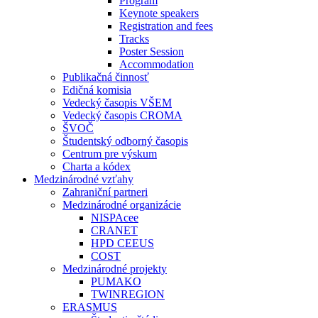
Program
Keynote speakers
Registration and fees
Tracks
Poster Session
Accommodation
Publikačná činnosť
Edičná komisia
Vedecký časopis VŠEM
Vedecký časopis CROMA
ŠVOČ
Študentský odborný časopis
Centrum pre výskum
Charta a kódex
Medzinárodné vzťahy
Zahraniční partneri
Medzinárodné organizácie
NISPAcee
CRANET
HPD CEEUS
COST
Medzinárodné projekty
PUMAKO
TWINREGION
ERASMUS