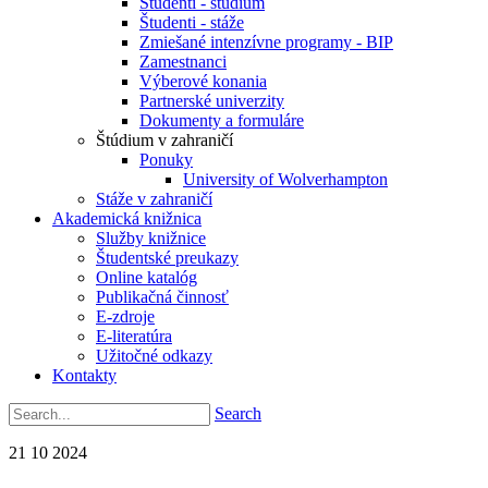
Študenti - štúdium
Študenti - stáže
Zmiešané intenzívne programy - BIP
Zamestnanci
Výberové konania
Partnerské univerzity
Dokumenty a formuláre
Štúdium v zahraničí
Ponuky
University of Wolverhampton
Stáže v zahraničí
Akademická knižnica
Služby knižnice
Študentské preukazy
Online katalóg
Publikačná činnosť
E-zdroje
E-literatúra
Užitočné odkazy
Kontakty
Search
21
10
2024