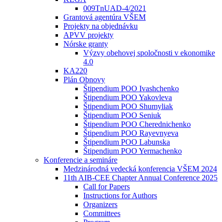
009TnUAD-4/2021
Grantová agentúra VŠEM
Projekty na objednávku
APVV projekty
Nórske granty
Výzvy obehovej spoločnosti v ekonomike
4.0
KA220
Plán Obnovy
Štipendium POO Ivashchenko
Štipendium POO Yakovleva
Štipendium POO Shumyliak
Štipendium POO Seniuk
Štipendium POO Cherednichenko
Štipendium POO Rayevnyeva
Štipendium POO Labunska
Štipendium POO Yermachenko
Konferencie a semináre
Medzinárodná vedecká konferencia VŠEM 2024
11th AIB-CEE Chapter Annual Conference 2025
Call for Papers
Instructions for Authors
Organizers
Committees