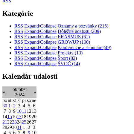
RSS
Kategórie
RSS
Expand/Collapse
Oznamy a pozvánky
(215)
RSS
Expand/Collapse
Dôležité udalosti
(209)
RSS
Expand/Collapse
ERASMUS
(61)
RSS
Expand/Collapse
GROWUP
(100)
RSS
Expand/Collapse
Konferencie a semináre
(49)
RSS
Expand/Collapse
Projekty
(13)
RSS
Expand/Collapse
Šport
(82)
RSS
Expand/Collapse
ŠVOČ
(14)
Kalendár udalostí
október
«
»
2024
po
ut
st
št
pi
so
ne
30
1
2
3
4
5
6
7
8
9
10
11
12
13
14
15
16
17
18
19
20
21
22
23
24
25
26
27
28
29
30
31
1
2
3
4
5
6
7
8
9
10