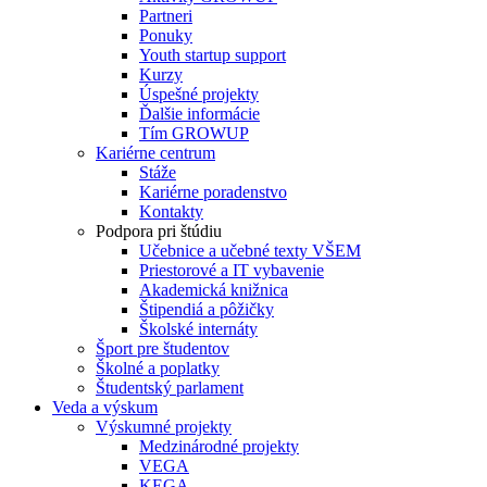
Partneri
Ponuky
Youth startup support
Kurzy
Úspešné projekty
Ďalšie informácie
Tím GROWUP
Kariérne centrum
Stáže
Kariérne poradenstvo
Kontakty
Podpora pri štúdiu
Učebnice a učebné texty VŠEM
Priestorové a IT vybavenie
Akademická knižnica
Štipendiá a pôžičky
Školské internáty
Šport pre študentov
Školné a poplatky
Študentský parlament
Veda a výskum
Výskumné projekty
Medzinárodné projekty
VEGA
KEGA