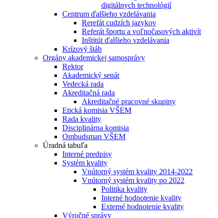
digitálnych technológií
Centrum ďalšieho vzdelávania
Rerefát cudzích jazykov
Referát športu a voľnočasových aktivít
Inštitút ďalšieho vzdelávania
Krízový štáb
Orgány akademickej samosprávy
Rektor
Akademický senát
Vedecká rada
Akreditačná rada
Akreditačné pracovné skupiny
Etická komisia VŠEM
Rada kvality
Disciplinárna komisia
Ombudsman VŠEM
Úradná tabuľa
Interné predpisy
Systém kvality
Vnútorný systém kvality 2014-2022
Vnútorný systém kvality po 2022
Politika kvality
Interné hodnotenie kvality
Externé hodnotenie kvality
Výročné správy