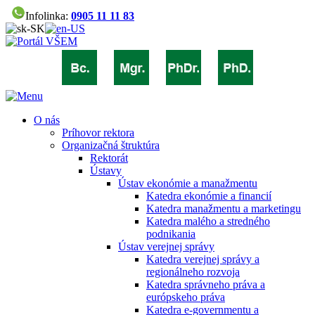
Infolinka:
0905 11 11 83
O nás
Príhovor rektora
Organizačná štruktúra
Rektorát
Ústavy
Ústav ekonómie a manažmentu
Katedra ekonómie a financií
Katedra manažmentu a marketingu
Katedra malého a stredného
podnikania
Ústav verejnej správy
Katedra verejnej správy a
regionálneho rozvoja
Katedra správneho práva a
európskeho práva
Katedra e-governmentu a