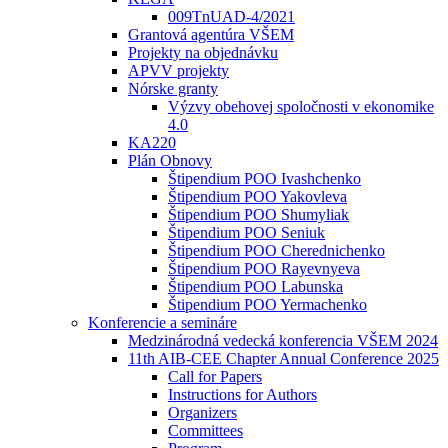
009TnUAD-4/2021
Grantová agentúra VŠEM
Projekty na objednávku
APVV projekty
Nórske granty
Výzvy obehovej spoločnosti v ekonomike
4.0
KA220
Plán Obnovy
Štipendium POO Ivashchenko
Štipendium POO Yakovleva
Štipendium POO Shumyliak
Štipendium POO Seniuk
Štipendium POO Cherednichenko
Štipendium POO Rayevnyeva
Štipendium POO Labunska
Štipendium POO Yermachenko
Konferencie a semináre
Medzinárodná vedecká konferencia VŠEM 2024
11th AIB-CEE Chapter Annual Conference 2025
Call for Papers
Instructions for Authors
Organizers
Committees