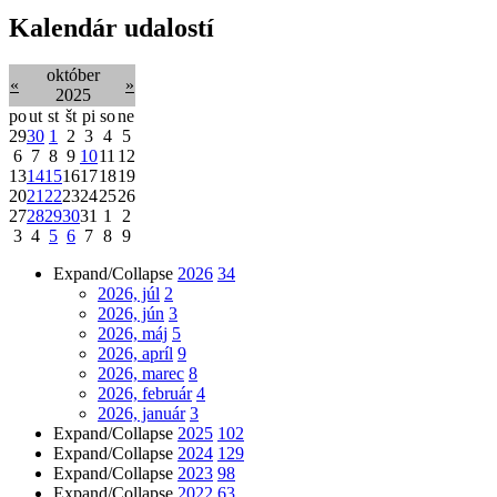
Kalendár udalostí
október
«
»
2025
po
ut
st
št
pi
so
ne
29
30
1
2
3
4
5
6
7
8
9
10
11
12
13
14
15
16
17
18
19
20
21
22
23
24
25
26
27
28
29
30
31
1
2
3
4
5
6
7
8
9
Expand/Collapse
2026
34
2026, júl
2
2026, jún
3
2026, máj
5
2026, apríl
9
2026, marec
8
2026, február
4
2026, január
3
Expand/Collapse
2025
102
Expand/Collapse
2024
129
Expand/Collapse
2023
98
Expand/Collapse
2022
63