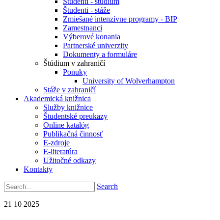
Študenti - štúdium
Študenti - stáže
Zmiešané intenzívne programy - BIP
Zamestnanci
Výberové konania
Partnerské univerzity
Dokumenty a formuláre
Štúdium v zahraničí
Ponuky
University of Wolverhampton
Stáže v zahraničí
Akademická knižnica
Služby knižnice
Študentské preukazy
Online katalóg
Publikačná činnosť
E-zdroje
E-literatúra
Užitočné odkazy
Kontakty
Search
21
10
2025