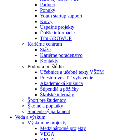
Partneri
Ponuky
Youth startup support
Kurzy
Úspešné projekty
Ďalšie informácie
Tím GROWUP
Kariérne centrum
Stáže
Kariérne poradenstvo
Kontakty
Podpora pri štúdiu
Učebnice a učebné texty VŠEM
Priestorové a IT vybavenie
Akademická knižnica
Štipendiá a pôžičky
Školské internáty
Šport pre študentov
Školné a poplatky
Študentský parlament
Veda a výskum
Výskumné projekty
Medzinárodné projekty
VEGA
KEGA