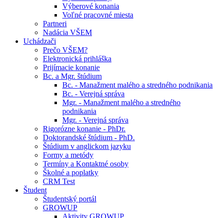
Výberové konania
Voľné pracovné miesta
Partneri
Nadácia VŠEM
Uchádzači
Prečo VŠEM?
Elektronická prihláška
Prijímacie konanie
Bc. a Mgr. štúdium
Bc. - Manažment malého a stredného podnikania
Bc. - Verejná správa
Mgr. - Manažment malého a stredného
podnikania
Mgr. - Verejná správa
Rigorózne konanie - PhDr.
Doktorandské štúdium - PhD.
Štúdium v anglickom jazyku
Formy a metódy
Termíny a Kontaktné osoby
Školné a poplatky
CRM Test
Študent
Študentský portál
GROWUP
Aktivity GROWUP