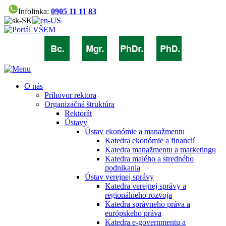
Infolinka:
0905 11 11 83
O nás
Príhovor rektora
Organizačná štruktúra
Rektorát
Ústavy
Ústav ekonómie a manažmentu
Katedra ekonómie a financií
Katedra manažmentu a marketingu
Katedra malého a stredného
podnikania
Ústav verejnej správy
Katedra verejnej správy a
regionálneho rozvoja
Katedra správneho práva a
európskeho práva
Katedra e-governmentu a