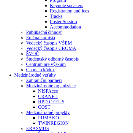
Program
Keynote speakers
Registration and fees
Tracks
Poster Session
Accommodation
Publikačná činnosť
Edičná komisia
Vedecký časopis VŠEM
Vedecký časopis CROMA
ŠVOČ
Študentský odborný časopis
Centrum pre výskum
Charta a kódex
Medzinárodné vzťahy
Zahraniční partneri
Medzinárodné organizácie
NISPAcee
CRANET
HPD CEEUS
COST
Medzinárodné projekty
PUMAKO
TWINREGION
ERASMUS