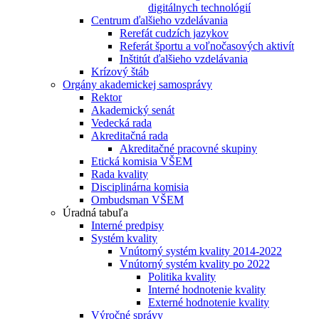
digitálnych technológií
Centrum ďalšieho vzdelávania
Rerefát cudzích jazykov
Referát športu a voľnočasových aktivít
Inštitút ďalšieho vzdelávania
Krízový štáb
Orgány akademickej samosprávy
Rektor
Akademický senát
Vedecká rada
Akreditačná rada
Akreditačné pracovné skupiny
Etická komisia VŠEM
Rada kvality
Disciplinárna komisia
Ombudsman VŠEM
Úradná tabuľa
Interné predpisy
Systém kvality
Vnútorný systém kvality 2014-2022
Vnútorný systém kvality po 2022
Politika kvality
Interné hodnotenie kvality
Externé hodnotenie kvality
Výročné správy