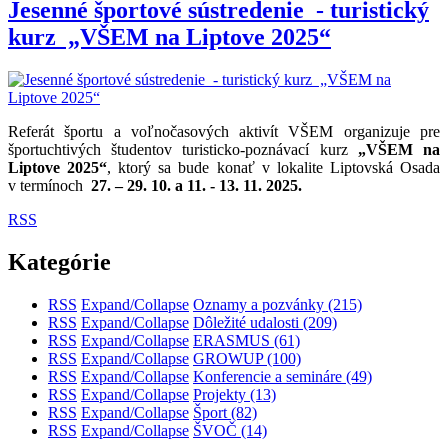
Jesenné športové sústredenie - turistický
kurz „VŠEM na Liptove 2025“
Referát športu a voľnočasových aktivít VŠEM organizuje pre
športuchtivých študentov turisticko-poznávací kurz
„VŠEM na
Liptove 2025“
, ktorý sa bude konať v lokalite Liptovská Osada
v termín
och
27
. –
29
.
10. a 11. - 13. 11.
2025.
RSS
Kategórie
RSS
Expand/Collapse
Oznamy a pozvánky
(215)
RSS
Expand/Collapse
Dôležité udalosti
(209)
RSS
Expand/Collapse
ERASMUS
(61)
RSS
Expand/Collapse
GROWUP
(100)
RSS
Expand/Collapse
Konferencie a semináre
(49)
RSS
Expand/Collapse
Projekty
(13)
RSS
Expand/Collapse
Šport
(82)
RSS
Expand/Collapse
ŠVOČ
(14)