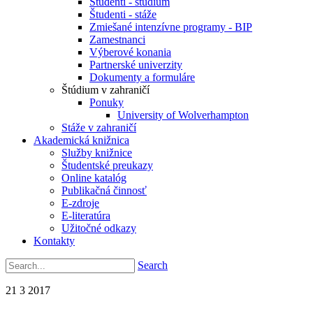
Študenti - štúdium
Študenti - stáže
Zmiešané intenzívne programy - BIP
Zamestnanci
Výberové konania
Partnerské univerzity
Dokumenty a formuláre
Štúdium v zahraničí
Ponuky
University of Wolverhampton
Stáže v zahraničí
Akademická knižnica
Služby knižnice
Študentské preukazy
Online katalóg
Publikačná činnosť
E-zdroje
E-literatúra
Užitočné odkazy
Kontakty
Search
21
3
2017