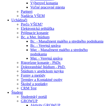
Výberové konania
Voľné pracovné miesta
Partneri
Nadácia VŠEM
Uchádzači
Prečo VŠEM?
Elektronická prihláška
Prijímacie konanie
Bc. a Mgr. štúdium
Bc. - Manažment malého a stredného podnikania
Bc. - Verejná správa
Mgr. - Manažment malého a stredného
podnikania
Mgr. - Verejná správa
Rigorózne konanie - PhDr.
Doktorandské štúdium - PhD.
Štúdium v anglickom jazyku
Formy a metódy
Termíny a Kontaktné osoby
Školné a poplatky
CRM Test
Študent
Študentský portál
GROWUP
Aktivity GROWUP