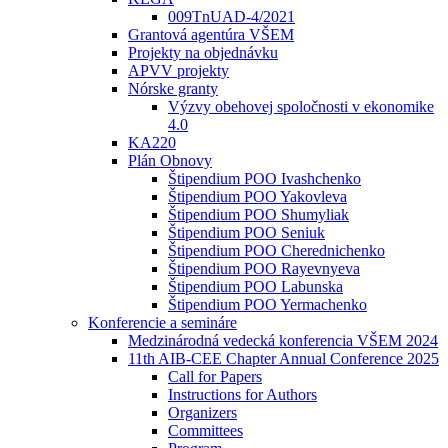
009TnUAD-4/2021
Grantová agentúra VŠEM
Projekty na objednávku
APVV projekty
Nórske granty
Výzvy obehovej spoločnosti v ekonomike
4.0
KA220
Plán Obnovy
Štipendium POO Ivashchenko
Štipendium POO Yakovleva
Štipendium POO Shumyliak
Štipendium POO Seniuk
Štipendium POO Cherednichenko
Štipendium POO Rayevnyeva
Štipendium POO Labunska
Štipendium POO Yermachenko
Konferencie a semináre
Medzinárodná vedecká konferencia VŠEM 2024
11th AIB-CEE Chapter Annual Conference 2025
Call for Papers
Instructions for Authors
Organizers
Committees