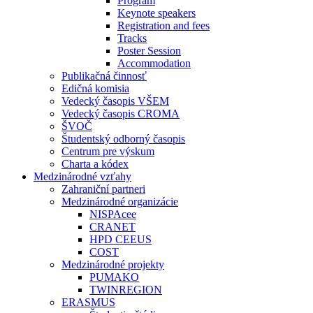
Program
Keynote speakers
Registration and fees
Tracks
Poster Session
Accommodation
Publikačná činnosť
Edičná komisia
Vedecký časopis VŠEM
Vedecký časopis CROMA
ŠVOČ
Študentský odborný časopis
Centrum pre výskum
Charta a kódex
Medzinárodné vzťahy
Zahraniční partneri
Medzinárodné organizácie
NISPAcee
CRANET
HPD CEEUS
COST
Medzinárodné projekty
PUMAKO
TWINREGION
ERASMUS