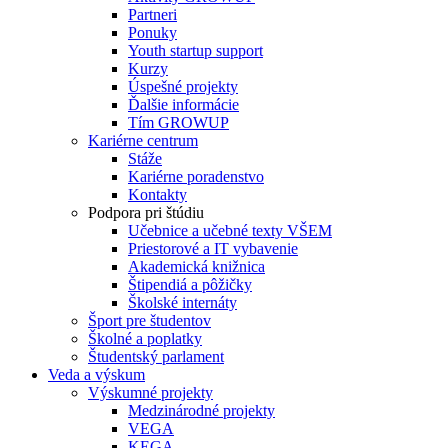
Partneri
Ponuky
Youth startup support
Kurzy
Úspešné projekty
Ďalšie informácie
Tím GROWUP
Kariérne centrum
Stáže
Kariérne poradenstvo
Kontakty
Podpora pri štúdiu
Učebnice a učebné texty VŠEM
Priestorové a IT vybavenie
Akademická knižnica
Štipendiá a pôžičky
Školské internáty
Šport pre študentov
Školné a poplatky
Študentský parlament
Veda a výskum
Výskumné projekty
Medzinárodné projekty
VEGA
KEGA