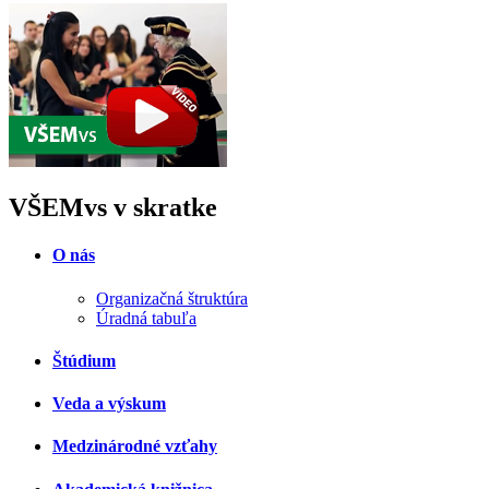
VŠEMvs v skratke
O nás
Organizačná štruktúra
Úradná tabuľa
Štúdium
Veda a výskum
Medzinárodné vzťahy