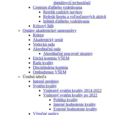
digitálnych technológií
Centrum ďalšieho vzdelávania
Rerefát cudzích jazykov
Referát športu a voľnočasových aktivít
Inštitút ďalšieho vzdelávania
Krízový štáb
Orgány akademickej samosprávy
Rektor
Akademický senát
Vedecká rada
Akreditačná rada
Akreditačné pracovné skupiny
Etická komisia VŠEM
Rada kvality
Disciplinárna komisia
Ombudsman VŠEM
Úradná tabuľa
Interné predpisy
Systém kvality
Vnútorný systém kvality 2014-2022
Vnútorný systém kvality po 2022
Politika kvality
Interné hodnotenie kvality
Externé hodnotenie kvality
Výročné správy