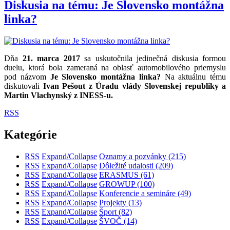
Diskusia na tému: Je Slovensko montážna
linka?
Dňa
21. marca 2017
sa uskutočnila jedinečná diskusia formou
duelu, ktorá bola zameraná na oblasť automobilového priemyslu
pod názvom
Je Slovensko montážna linka?
Na aktuálnu tému
diskutovali
Ivan Pešout z Úradu vlády Slovenskej republiky a
Martin Vlachynský z INESS-u.
RSS
Kategórie
RSS
Expand/Collapse
Oznamy a pozvánky
(215)
RSS
Expand/Collapse
Dôležité udalosti
(209)
RSS
Expand/Collapse
ERASMUS
(61)
RSS
Expand/Collapse
GROWUP
(100)
RSS
Expand/Collapse
Konferencie a semináre
(49)
RSS
Expand/Collapse
Projekty
(13)
RSS
Expand/Collapse
Šport
(82)
RSS
Expand/Collapse
ŠVOČ
(14)