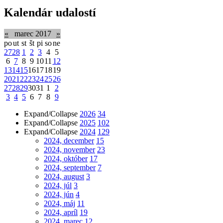
Kalendár udalostí
«
marec 2017
»
po
ut
st
št
pi
so
ne
27
28
1
2
3
4
5
6
7
8
9
10
11
12
13
14
15
16
17
18
19
20
21
22
23
24
25
26
27
28
29
30
31
1
2
3
4
5
6
7
8
9
Expand/Collapse
2026
34
Expand/Collapse
2025
102
Expand/Collapse
2024
129
2024, december
15
2024, november
23
2024, október
17
2024, september
7
2024, august
3
2024, júl
3
2024, jún
4
2024, máj
11
2024, apríl
19
2024, marec
12