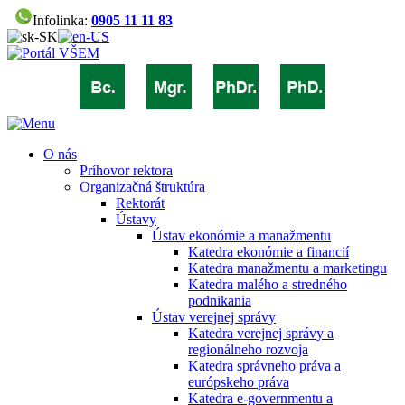
Infolinka:
0905 11 11 83
O nás
Príhovor rektora
Organizačná štruktúra
Rektorát
Ústavy
Ústav ekonómie a manažmentu
Katedra ekonómie a financií
Katedra manažmentu a marketingu
Katedra malého a stredného
podnikania
Ústav verejnej správy
Katedra verejnej správy a
regionálneho rozvoja
Katedra správneho práva a
európskeho práva
Katedra e-governmentu a