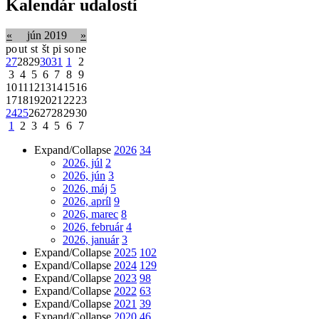
Kalendár udalostí
«
jún 2019
»
po
ut
st
št
pi
so
ne
27
28
29
30
31
1
2
3
4
5
6
7
8
9
10
11
12
13
14
15
16
17
18
19
20
21
22
23
24
25
26
27
28
29
30
1
2
3
4
5
6
7
Expand/Collapse
2026
34
2026, júl
2
2026, jún
3
2026, máj
5
2026, apríl
9
2026, marec
8
2026, február
4
2026, január
3
Expand/Collapse
2025
102
Expand/Collapse
2024
129
Expand/Collapse
2023
98
Expand/Collapse
2022
63
Expand/Collapse
2021
39
Expand/Collapse
2020
46