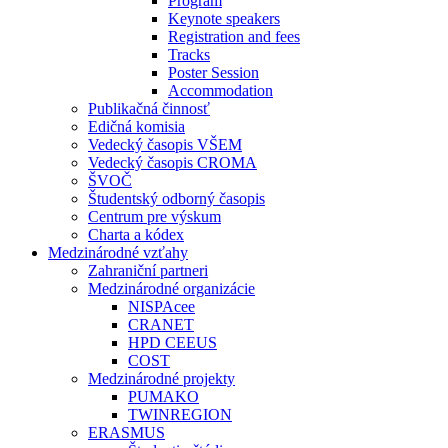
Program
Keynote speakers
Registration and fees
Tracks
Poster Session
Accommodation
Publikačná činnosť
Edičná komisia
Vedecký časopis VŠEM
Vedecký časopis CROMA
ŠVOČ
Študentský odborný časopis
Centrum pre výskum
Charta a kódex
Medzinárodné vzťahy
Zahraniční partneri
Medzinárodné organizácie
NISPAcee
CRANET
HPD CEEUS
COST
Medzinárodné projekty
PUMAKO
TWINREGION
ERASMUS