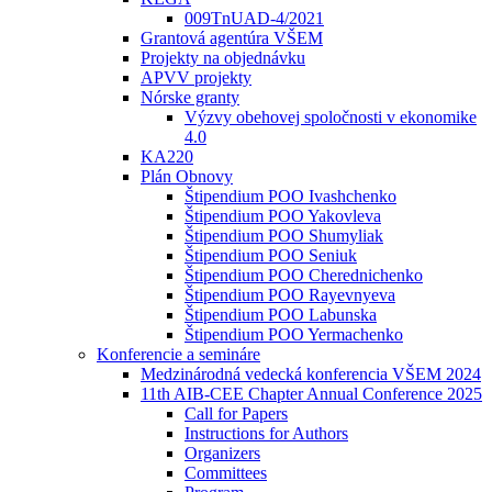
009TnUAD-4/2021
Grantová agentúra VŠEM
Projekty na objednávku
APVV projekty
Nórske granty
Výzvy obehovej spoločnosti v ekonomike
4.0
KA220
Plán Obnovy
Štipendium POO Ivashchenko
Štipendium POO Yakovleva
Štipendium POO Shumyliak
Štipendium POO Seniuk
Štipendium POO Cherednichenko
Štipendium POO Rayevnyeva
Štipendium POO Labunska
Štipendium POO Yermachenko
Konferencie a semináre
Medzinárodná vedecká konferencia VŠEM 2024
11th AIB-CEE Chapter Annual Conference 2025
Call for Papers
Instructions for Authors
Organizers
Committees