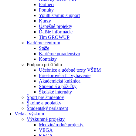
Partneri
Ponuky
Youth startup support
Kurzy
Úspešné projekty
Ďalšie informácie
Tím GROWUP
Kariérne centrum
Stáže
Kariérne poradenstvo
Kontakty
Podpora pri štúdiu
Učebnice a učebné texty VŠEM
Priestorové a IT vybavenie
Akademická knižnica
Štipendiá a pôžičky
Školské internáty
Šport pre študentov
Školné a poplatky
Študentský parlament
Veda a výskum
Výskumné projekty
Medzinárodné projekty
VEGA
KEGA