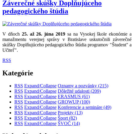
Záverečné skúšky Doplňujúceho
pedagogického štúdia
V dňoch
25. až 26. júna 2019
sa na Vysokej škole ekonómie a
manažmentu verejnej správy v Bratislave uskutočnili záverečné
skúšky Doplňujúceho pedagogického štúdia programov "Študent" a
Učiteľ".
RSS
Kategórie
RSS
Expand/Collapse
Oznamy a pozvánky
(215)
RSS
Expand/Collapse
Dôležité udalosti
(209)
RSS
Expand/Collapse
ERASMUS
(61)
RSS
Expand/Collapse
GROWUP
(100)
RSS
Expand/Collapse
Konferencie a semináre
(49)
RSS
Expand/Collapse
Projekty
(13)
RSS
Expand/Collapse
Šport
(82)
RSS
Expand/Collapse
ŠVOČ
(14)