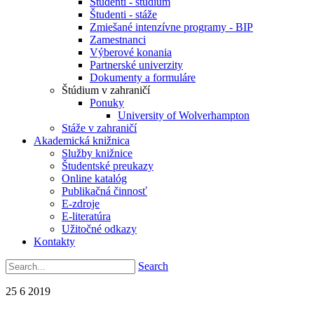
Študenti - štúdium
Študenti - stáže
Zmiešané intenzívne programy - BIP
Zamestnanci
Výberové konania
Partnerské univerzity
Dokumenty a formuláre
Štúdium v zahraničí
Ponuky
University of Wolverhampton
Stáže v zahraničí
Akademická knižnica
Služby knižnice
Študentské preukazy
Online katalóg
Publikačná činnosť
E-zdroje
E-literatúra
Užitočné odkazy
Kontakty
Search
25
6
2019