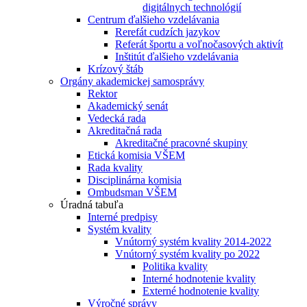
digitálnych technológií
Centrum ďalšieho vzdelávania
Rerefát cudzích jazykov
Referát športu a voľnočasových aktivít
Inštitút ďalšieho vzdelávania
Krízový štáb
Orgány akademickej samosprávy
Rektor
Akademický senát
Vedecká rada
Akreditačná rada
Akreditačné pracovné skupiny
Etická komisia VŠEM
Rada kvality
Disciplinárna komisia
Ombudsman VŠEM
Úradná tabuľa
Interné predpisy
Systém kvality
Vnútorný systém kvality 2014-2022
Vnútorný systém kvality po 2022
Politika kvality
Interné hodnotenie kvality
Externé hodnotenie kvality
Výročné správy