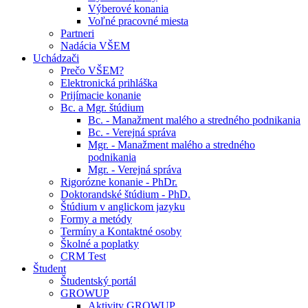
Výberové konania
Voľné pracovné miesta
Partneri
Nadácia VŠEM
Uchádzači
Prečo VŠEM?
Elektronická prihláška
Prijímacie konanie
Bc. a Mgr. štúdium
Bc. - Manažment malého a stredného podnikania
Bc. - Verejná správa
Mgr. - Manažment malého a stredného
podnikania
Mgr. - Verejná správa
Rigorózne konanie - PhDr.
Doktorandské štúdium - PhD.
Štúdium v anglickom jazyku
Formy a metódy
Termíny a Kontaktné osoby
Školné a poplatky
CRM Test
Študent
Študentský portál
GROWUP
Aktivity GROWUP