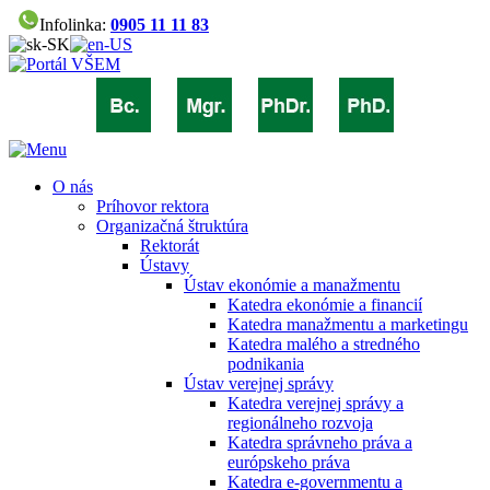
Infolinka:
0905 11 11 83
O nás
Príhovor rektora
Organizačná štruktúra
Rektorát
Ústavy
Ústav ekonómie a manažmentu
Katedra ekonómie a financií
Katedra manažmentu a marketingu
Katedra malého a stredného
podnikania
Ústav verejnej správy
Katedra verejnej správy a
regionálneho rozvoja
Katedra správneho práva a
európskeho práva
Katedra e-governmentu a