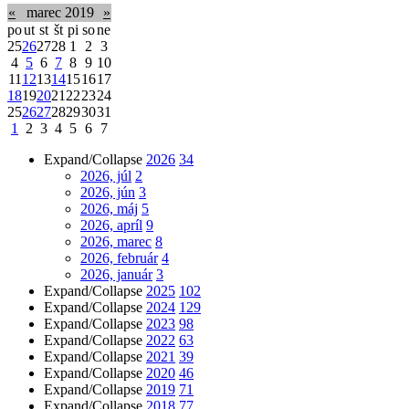
«
marec 2019
»
po
ut
st
št
pi
so
ne
25
26
27
28
1
2
3
4
5
6
7
8
9
10
11
12
13
14
15
16
17
18
19
20
21
22
23
24
25
26
27
28
29
30
31
1
2
3
4
5
6
7
Expand/Collapse
2026
34
2026, júl
2
2026, jún
3
2026, máj
5
2026, apríl
9
2026, marec
8
2026, február
4
2026, január
3
Expand/Collapse
2025
102
Expand/Collapse
2024
129
Expand/Collapse
2023
98
Expand/Collapse
2022
63
Expand/Collapse
2021
39
Expand/Collapse
2020
46
Expand/Collapse
2019
71
Expand/Collapse
2018
77