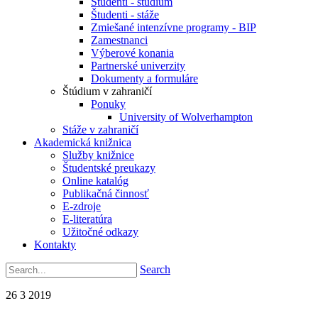
Študenti - štúdium
Študenti - stáže
Zmiešané intenzívne programy - BIP
Zamestnanci
Výberové konania
Partnerské univerzity
Dokumenty a formuláre
Štúdium v zahraničí
Ponuky
University of Wolverhampton
Stáže v zahraničí
Akademická knižnica
Služby knižnice
Študentské preukazy
Online katalóg
Publikačná činnosť
E-zdroje
E-literatúra
Užitočné odkazy
Kontakty
Search
26
3
2019