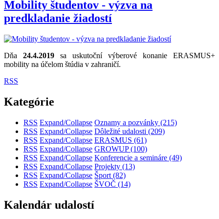
Mobility študentov - výzva na
predkladanie žiadostí
Dňa
24.4.2019
sa uskutoční výberové konanie
ERASMUS+
mobility na účelom štúdia v zahraničí.
RSS
Kategórie
RSS
Expand/Collapse
Oznamy a pozvánky
(215)
RSS
Expand/Collapse
Dôležité udalosti
(209)
RSS
Expand/Collapse
ERASMUS
(61)
RSS
Expand/Collapse
GROWUP
(100)
RSS
Expand/Collapse
Konferencie a semináre
(49)
RSS
Expand/Collapse
Projekty
(13)
RSS
Expand/Collapse
Šport
(82)
RSS
Expand/Collapse
ŠVOČ
(14)
Kalendár udalostí