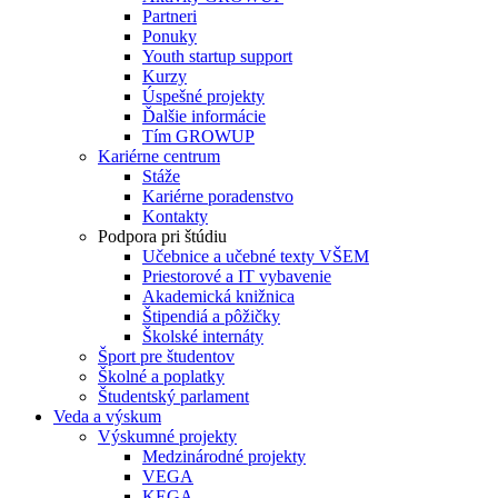
Partneri
Ponuky
Youth startup support
Kurzy
Úspešné projekty
Ďalšie informácie
Tím GROWUP
Kariérne centrum
Stáže
Kariérne poradenstvo
Kontakty
Podpora pri štúdiu
Učebnice a učebné texty VŠEM
Priestorové a IT vybavenie
Akademická knižnica
Štipendiá a pôžičky
Školské internáty
Šport pre študentov
Školné a poplatky
Študentský parlament
Veda a výskum
Výskumné projekty
Medzinárodné projekty
VEGA
KEGA