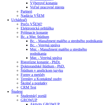
Výberové konania
Voľné pracovné miesta
Partneri
Nadácia VŠEM
Uchádzači
Prečo VŠEM?
Elektronická prihláška
Prijímacie konanie
Bc. a Mgr. štúdium
Bc. - Manažment malého a stredného podnikania
Bc. - Verejná správa
Mgr. - Manažment malého a stredného
podnikania
Mgr. - Verejná správa
Rigorózne konanie - PhDr.
Doktorandské štúdium - PhD.
Štúdium v anglickom jazyku
Formy a metódy
Termíny a Kontaktné osoby
Školné a poplatky
CRM Test
Študent
Študentský portál
GROWUP
Aktivity GROWUP