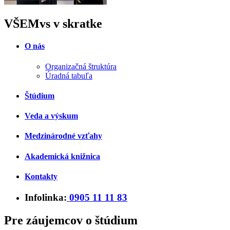
VŠEMvs v skratke
O nás
Organizačná štruktúra
Úradná tabuľa
Štúdium
Veda a výskum
Medzinárodné vzťahy
Akademická knižnica
Kontakty
Infolinka:
0905 11 11 83
Pre záujemcov o štúdium