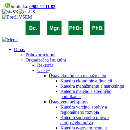
Infolinka:
0905 11 11 83
O nás
Príhovor rektora
Organizačná štruktúra
Rektorát
Ústavy
Ústav ekonómie a manažmentu
Katedra ekonómie a financií
Katedra manažmentu a marketingu
Katedra malého a stredného
podnikania
Ústav verejnej správy
Katedra verejnej správy a
regionálneho rozvoja
Katedra správneho práva a
európskeho práva
Katedra e-governmentu a