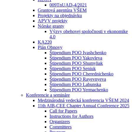
009TnUAD-4/2021
Grantová agentúra VŠEM
Projekty na objednávku
APVV projekty
Nórske granty
Výzvy obehovej spoločnosti v ekonomike
4.0
KA220
Plán Obnovy
Štipendium POO Ivashchenko
Štipendium POO Yakovleva
Štipendium POO Shumyliak
Štipendium POO Seniuk
Štipendium POO Cherednichenko
Štipendium POO Rayevnyeva
Štipendium POO Labunska
Štipendium POO Yermachenko
Konferencie a semináre
Medzinárodná vedecká konferencia VŠEM 2024
11th AIB-CEE Chapter Annual Conference 2025
Call for Papers
Instructions for Authors
Organizers
Committees