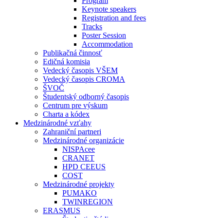
Program
Keynote speakers
Registration and fees
Tracks
Poster Session
Accommodation
Publikačná činnosť
Edičná komisia
Vedecký časopis VŠEM
Vedecký časopis CROMA
ŠVOČ
Študentský odborný časopis
Centrum pre výskum
Charta a kódex
Medzinárodné vzťahy
Zahraniční partneri
Medzinárodné organizácie
NISPAcee
CRANET
HPD CEEUS
COST
Medzinárodné projekty
PUMAKO
TWINREGION
ERASMUS