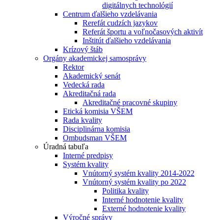
digitálnych technológií
Centrum ďalšieho vzdelávania
Rerefát cudzích jazykov
Referát športu a voľnočasových aktivít
Inštitút ďalšieho vzdelávania
Krízový štáb
Orgány akademickej samosprávy
Rektor
Akademický senát
Vedecká rada
Akreditačná rada
Akreditačné pracovné skupiny
Etická komisia VŠEM
Rada kvality
Disciplinárna komisia
Ombudsman VŠEM
Úradná tabuľa
Interné predpisy
Systém kvality
Vnútorný systém kvality 2014-2022
Vnútorný systém kvality po 2022
Politika kvality
Interné hodnotenie kvality
Externé hodnotenie kvality
Výročné správy