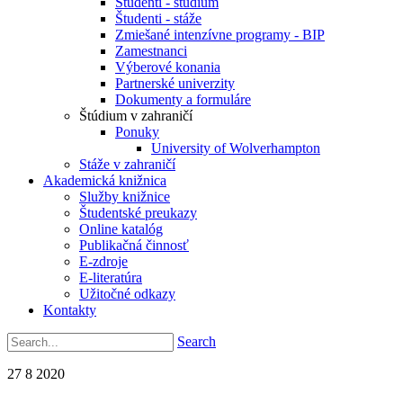
Študenti - štúdium
Študenti - stáže
Zmiešané intenzívne programy - BIP
Zamestnanci
Výberové konania
Partnerské univerzity
Dokumenty a formuláre
Štúdium v zahraničí
Ponuky
University of Wolverhampton
Stáže v zahraničí
Akademická knižnica
Služby knižnice
Študentské preukazy
Online katalóg
Publikačná činnosť
E-zdroje
E-literatúra
Užitočné odkazy
Kontakty
Search
27
8
2020