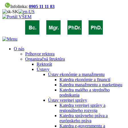
Infolinka:
0905 11 11 83
O nás
Príhovor rektora
Organizačná štruktúra
Rektorát
Ústavy
Ústav ekonómie a manažmentu
Katedra ekonómie a financií
Katedra manažmentu a marketingu
Katedra malého a stredného
podnikania
Ústav verejnej správy
Katedra verejnej správy a
regionálneho rozvoja
Katedra správneho práva a
európskeho práva
Katedra e-governmentu a