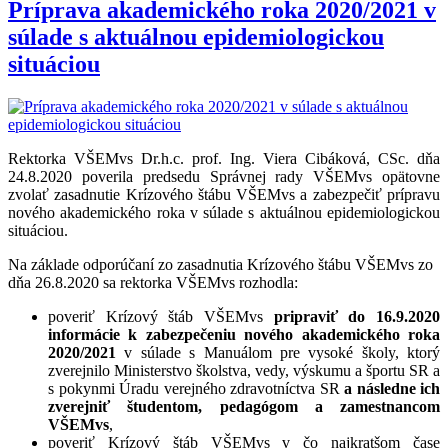
Príprava akademického roka 2020/2021 v
súlade s aktuálnou epidemiologickou
situáciou
Rektorka VŠEMvs Dr.h.c. prof. Ing. Viera Cibáková, CSc. dňa
24.8.2020 poverila predsedu Správnej rady VŠEMvs opätovne
zvolať zasadnutie Krízového štábu VŠEMvs a zabezpečiť prípravu
nového akademického roka v súlade s aktuálnou epidemiologickou
situáciou.
Na základe odporúčaní zo zasadnutia Krízového štábu VŠEMvs zo
dňa 26.8.2020 sa rektorka VŠEMvs rozhodla:
poveriť Krízový štáb VŠEMvs
pripraviť do 16.9.2020
informácie k zabezpečeniu nového akademického roka
2020/2021
v súlade s Manuálom pre vysoké školy, ktorý
zverejnilo Ministerstvo školstva, vedy, výskumu a športu SR a
s pokynmi Úradu verejného zdravotníctva SR
a následne ich
zverejniť študentom, pedagógom a zamestnancom
VŠEMvs
,
poveriť Krízový štáb VŠEMvs v čo najkratšom čase