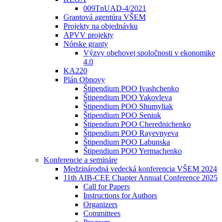
009TnUAD-4/2021
Grantová agentúra VŠEM
Projekty na objednávku
APVV projekty
Nórske granty
Výzvy obehovej spoločnosti v ekonomike
4.0
KA220
Plán Obnovy
Štipendium POO Ivashchenko
Štipendium POO Yakovleva
Štipendium POO Shumyliak
Štipendium POO Seniuk
Štipendium POO Cherednichenko
Štipendium POO Rayevnyeva
Štipendium POO Labunska
Štipendium POO Yermachenko
Konferencie a semináre
Medzinárodná vedecká konferencia VŠEM 2024
11th AIB-CEE Chapter Annual Conference 2025
Call for Papers
Instructions for Authors
Organizers
Committees