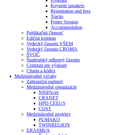
Program
Keynote speakers
Registration and fees
Tracks
Poster Session
Accommodation
Publikačná činnosť
Edičná komisia
Vedecký časopis VŠEM
Vedecký časopis CROMA
ŠVOČ
Študentský odborný časopis
Centrum pre výskum
Charta a kódex
Medzinárodné vzťahy
Zahraniční partneri
Medzinárodné organizácie
NISPAcee
CRANET
HPD CEEUS
COST
Medzinárodné projekty
PUMAKO
TWINREGION
ERASMUS