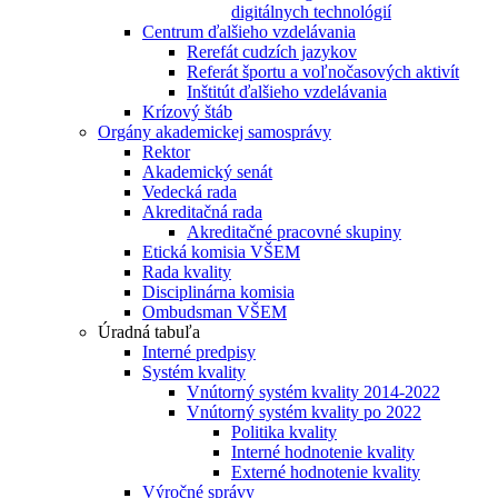
digitálnych technológií
Centrum ďalšieho vzdelávania
Rerefát cudzích jazykov
Referát športu a voľnočasových aktivít
Inštitút ďalšieho vzdelávania
Krízový štáb
Orgány akademickej samosprávy
Rektor
Akademický senát
Vedecká rada
Akreditačná rada
Akreditačné pracovné skupiny
Etická komisia VŠEM
Rada kvality
Disciplinárna komisia
Ombudsman VŠEM
Úradná tabuľa
Interné predpisy
Systém kvality
Vnútorný systém kvality 2014-2022
Vnútorný systém kvality po 2022
Politika kvality
Interné hodnotenie kvality
Externé hodnotenie kvality
Výročné správy