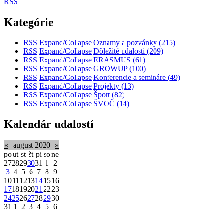
RSS
Kategórie
RSS
Expand/Collapse
Oznamy a pozvánky
(215)
RSS
Expand/Collapse
Dôležité udalosti
(209)
RSS
Expand/Collapse
ERASMUS
(61)
RSS
Expand/Collapse
GROWUP
(100)
RSS
Expand/Collapse
Konferencie a semináre
(49)
RSS
Expand/Collapse
Projekty
(13)
RSS
Expand/Collapse
Šport
(82)
RSS
Expand/Collapse
ŠVOČ
(14)
Kalendár udalostí
«
august 2020
»
po
ut
st
št
pi
so
ne
27
28
29
30
31
1
2
3
4
5
6
7
8
9
10
11
12
13
14
15
16
17
18
19
20
21
22
23
24
25
26
27
28
29
30
31
1
2
3
4
5
6