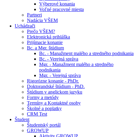
Výberové konania
Voľné pracovné miesta
Partneri
Nadácia VŠEM
Uchádzači
Prečo VŠEM?
Elektronická prihláška
Prijímacie konanie
Bc. a Mgr. štúdium
Bc. - Manažment malého a stredného podnikania
Bc. - Verejná správa
Mgr. - Manažment malého a stredného
podnikania
Mgr. - Verejná správa
Rigorózne konanie - PhDr.
Doktorandské štúdium - PhD.
Štúdium v anglickom jazyku
Formy a metódy
Termíny a Kontaktné osoby
Školné a poplatky
CRM Test
Študent
Študentský portál
GROWUP
Aktivity GROWUP