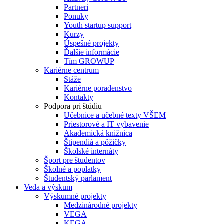
Partneri
Ponuky
Youth startup support
Kurzy
Úspešné projekty
Ďalšie informácie
Tím GROWUP
Kariérne centrum
Stáže
Kariérne poradenstvo
Kontakty
Podpora pri štúdiu
Učebnice a učebné texty VŠEM
Priestorové a IT vybavenie
Akademická knižnica
Štipendiá a pôžičky
Školské internáty
Šport pre študentov
Školné a poplatky
Študentský parlament
Veda a výskum
Výskumné projekty
Medzinárodné projekty
VEGA
KEGA