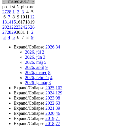
«
marec 2017
»
po
ut
st
št
pi
so
ne
27
28
1
2
3
4
5
6
7
8
9
10
11
12
13
14
15
16
17
18
19
20
21
22
23
24
25
26
27
28
29
30
31
1
2
3
4
5
6
7
8
9
Expand/Collapse
2026
34
2026, júl
2
2026, jún
3
2026, máj
5
2026, apríl
9
2026, marec
8
2026, február
4
2026, január
3
Expand/Collapse
2025
102
Expand/Collapse
2024
129
Expand/Collapse
2023
98
Expand/Collapse
2022
63
Expand/Collapse
2021
39
Expand/Collapse
2020
46
Expand/Collapse
2019
71
Expand/Collapse
2018
77