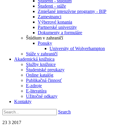
Študenti - štúdium
Študenti - stáže
Zmiešané intenzívne programy - BIP
Zamestnanci
Výberové konania
Partnerské univerzity
Dokumenty a formuláre
Štúdium v zahraničí
Ponuky
University of Wolverhampton
Stáže v zahraničí
Akademická knižnica
Služby knižnice
Študentské preukazy
Online katalóg
Publikačná činnosť
E-zdroje
E-literatúra
Užitočné odkazy
Kontakty
Search
23
3
2017