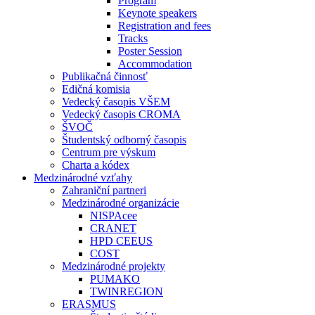
Program
Keynote speakers
Registration and fees
Tracks
Poster Session
Accommodation
Publikačná činnosť
Edičná komisia
Vedecký časopis VŠEM
Vedecký časopis CROMA
ŠVOČ
Študentský odborný časopis
Centrum pre výskum
Charta a kódex
Medzinárodné vzťahy
Zahraniční partneri
Medzinárodné organizácie
NISPAcee
CRANET
HPD CEEUS
COST
Medzinárodné projekty
PUMAKO
TWINREGION
ERASMUS