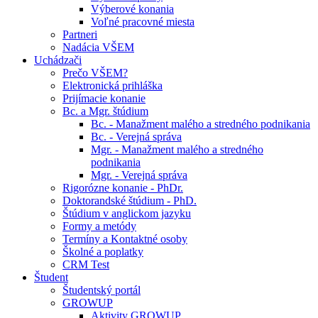
Výberové konania
Voľné pracovné miesta
Partneri
Nadácia VŠEM
Uchádzači
Prečo VŠEM?
Elektronická prihláška
Prijímacie konanie
Bc. a Mgr. štúdium
Bc. - Manažment malého a stredného podnikania
Bc. - Verejná správa
Mgr. - Manažment malého a stredného
podnikania
Mgr. - Verejná správa
Rigorózne konanie - PhDr.
Doktorandské štúdium - PhD.
Štúdium v anglickom jazyku
Formy a metódy
Termíny a Kontaktné osoby
Školné a poplatky
CRM Test
Študent
Študentský portál
GROWUP
Aktivity GROWUP