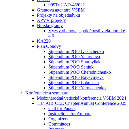
009TnUAD-4/2021
Grantová agentúra VŠEM
Projekty na objednávku
APVV projekty
Nórske granty
Výzvy obehovej spoločnosti v ekonomike
4.0
KA220
Plán Obnovy
Štipendium POO Ivashchenko
Štipendium POO Yakovleva
Štipendium POO Shumyliak
Štipendium POO Seniuk
Štipendium POO Cherednichenko
Štipendium POO Rayevnyeva
Štipendium POO Labunska
Štipendium POO Yermachenko
Konferencie a semináre
Medzinárodná vedecká konferencia VŠEM 2024
11th AIB-CEE Chapter Annual Conference 2025
Call for Papers
Instructions for Authors
Organizers
Committees