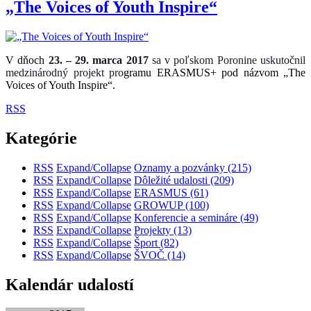
„The Voices of Youth Inspire“
V dňoch
23. – 29. marca 2017
sa v poľskom Poronine uskutočnil
medzinárodný projekt pro
gramu ERASMUS+ pod názvom „The
Voices of Youth Inspire“.
RSS
Kategórie
RSS
Expand/Collapse
Oznamy a pozvánky
(215)
RSS
Expand/Collapse
Dôležité udalosti
(209)
RSS
Expand/Collapse
ERASMUS
(61)
RSS
Expand/Collapse
GROWUP
(100)
RSS
Expand/Collapse
Konferencie a semináre
(49)
RSS
Expand/Collapse
Projekty
(13)
RSS
Expand/Collapse
Šport
(82)
RSS
Expand/Collapse
ŠVOČ
(14)
Kalendár udalostí