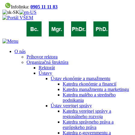
Infolinka:
0905 11 11 83
O nás
Príhovor rektora
Organizačná štruktúra
Rektorát
Ústavy
Ústav ekonómie a manažmentu
Katedra ekonómie a financií
Katedra manažmentu a marketingu
Katedra malého a stredného
podnikania
Ústav verejnej správy
Katedra verejnej správy a
regionálneho rozvoja
Katedra správneho práva a
európskeho práva
Katedra e-governmentu a