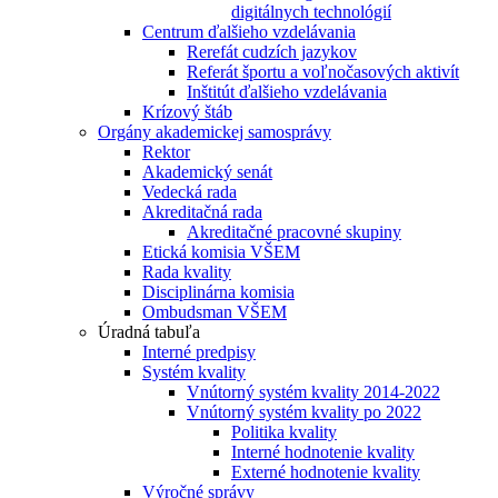
digitálnych technológií
Centrum ďalšieho vzdelávania
Rerefát cudzích jazykov
Referát športu a voľnočasových aktivít
Inštitút ďalšieho vzdelávania
Krízový štáb
Orgány akademickej samosprávy
Rektor
Akademický senát
Vedecká rada
Akreditačná rada
Akreditačné pracovné skupiny
Etická komisia VŠEM
Rada kvality
Disciplinárna komisia
Ombudsman VŠEM
Úradná tabuľa
Interné predpisy
Systém kvality
Vnútorný systém kvality 2014-2022
Vnútorný systém kvality po 2022
Politika kvality
Interné hodnotenie kvality
Externé hodnotenie kvality
Výročné správy