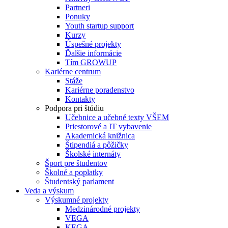
Partneri
Ponuky
Youth startup support
Kurzy
Úspešné projekty
Ďalšie informácie
Tím GROWUP
Kariérne centrum
Stáže
Kariérne poradenstvo
Kontakty
Podpora pri štúdiu
Učebnice a učebné texty VŠEM
Priestorové a IT vybavenie
Akademická knižnica
Štipendiá a pôžičky
Školské internáty
Šport pre študentov
Školné a poplatky
Študentský parlament
Veda a výskum
Výskumné projekty
Medzinárodné projekty
VEGA
KEGA