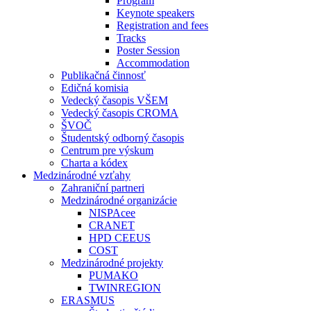
Program
Keynote speakers
Registration and fees
Tracks
Poster Session
Accommodation
Publikačná činnosť
Edičná komisia
Vedecký časopis VŠEM
Vedecký časopis CROMA
ŠVOČ
Študentský odborný časopis
Centrum pre výskum
Charta a kódex
Medzinárodné vzťahy
Zahraniční partneri
Medzinárodné organizácie
NISPAcee
CRANET
HPD CEEUS
COST
Medzinárodné projekty
PUMAKO
TWINREGION
ERASMUS