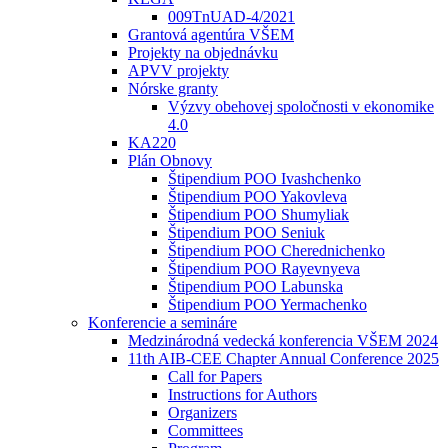
009TnUAD-4/2021
Grantová agentúra VŠEM
Projekty na objednávku
APVV projekty
Nórske granty
Výzvy obehovej spoločnosti v ekonomike
4.0
KA220
Plán Obnovy
Štipendium POO Ivashchenko
Štipendium POO Yakovleva
Štipendium POO Shumyliak
Štipendium POO Seniuk
Štipendium POO Cherednichenko
Štipendium POO Rayevnyeva
Štipendium POO Labunska
Štipendium POO Yermachenko
Konferencie a semináre
Medzinárodná vedecká konferencia VŠEM 2024
11th AIB-CEE Chapter Annual Conference 2025
Call for Papers
Instructions for Authors
Organizers
Committees