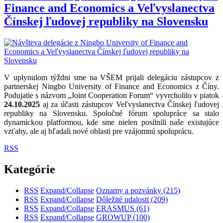
Finance and Economics a Veľvyslanectva
Čínskej ľudovej republiky na Slovensku
V uplynulom týždni sme na VŠEM prijali delegáciu zástupcov z
partnerskej Ningbo University of Finance and Economics z Číny.
Podujatie s názvom „Joint Cooperation Forum“ vyvrcholilo v piatok
24.10.2025
aj za účasti zástupcov Veľvyslanectva Čínskej ľudovej
republiky na Slovensku. Spoločné fórum spolupráce sa stalo
dynamickou platformou, kde sme nielen posilnili naše existujúce
vzťahy, ale aj hľadali nové oblasti pre vzájomnú spoluprácu.
RSS
Kategórie
RSS
Expand/Collapse
Oznamy a pozvánky
(215)
RSS
Expand/Collapse
Dôležité udalosti
(209)
RSS
Expand/Collapse
ERASMUS
(61)
RSS
Expand/Collapse
GROWUP
(100)