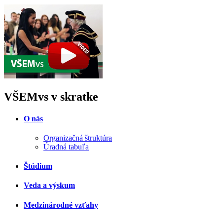
VŠEMvs v skratke
O nás
Organizačná štruktúra
Úradná tabuľa
Štúdium
Veda a výskum
Medzinárodné vzťahy