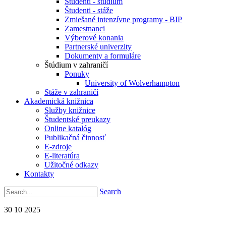
Študenti - štúdium
Študenti - stáže
Zmiešané intenzívne programy - BIP
Zamestnanci
Výberové konania
Partnerské univerzity
Dokumenty a formuláre
Štúdium v zahraničí
Ponuky
University of Wolverhampton
Stáže v zahraničí
Akademická knižnica
Služby knižnice
Študentské preukazy
Online katalóg
Publikačná činnosť
E-zdroje
E-literatúra
Užitočné odkazy
Kontakty
Search
30
10
2025