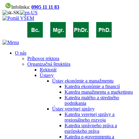
Infolinka:
0905 11 11 83
O nás
Príhovor rektora
Organizačná štruktúra
Rektorát
Ústavy
Ústav ekonómie a manažmentu
Katedra ekonómie a financií
Katedra manažmentu a marketingu
Katedra malého a stredného
podnikania
Ústav verejnej správy
Katedra verejnej správy a
regionálneho rozvoja
Katedra správneho práva a
európskeho práva
Katedra e-governmentu a