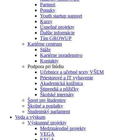
Partneri
Ponuky
Youth startup support
Kurzy
Úspešné projekty
Ďalšie informácie
Tím GROWUP
Kariérne centrum
Stáže
Kariérne poradenstvo
Kontakty
Podpora pri štúdiu
Učebnice a učebné texty VŠEM
Priestorové a IT vybavenie
Akademická knižnica
Štipendiá a pôžičky
Školské internáty
Šport pre študentov
Školné a poplatky
Študentský parlament
Veda a výskum
Výskumné projekty
Medzinárodné projekty
VEGA
KEGA