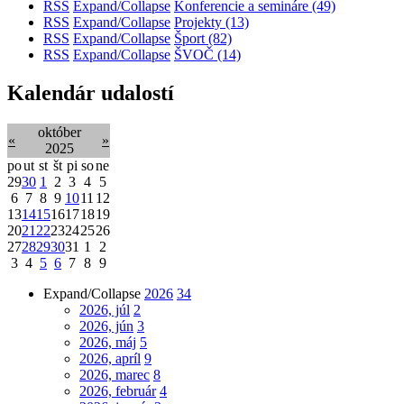
RSS
Expand/Collapse
Konferencie a semináre
(49)
RSS
Expand/Collapse
Projekty
(13)
RSS
Expand/Collapse
Šport
(82)
RSS
Expand/Collapse
ŠVOČ
(14)
Kalendár udalostí
október
«
»
2025
po
ut
st
št
pi
so
ne
29
30
1
2
3
4
5
6
7
8
9
10
11
12
13
14
15
16
17
18
19
20
21
22
23
24
25
26
27
28
29
30
31
1
2
3
4
5
6
7
8
9
Expand/Collapse
2026
34
2026, júl
2
2026, jún
3
2026, máj
5
2026, apríl
9
2026, marec
8
2026, február
4