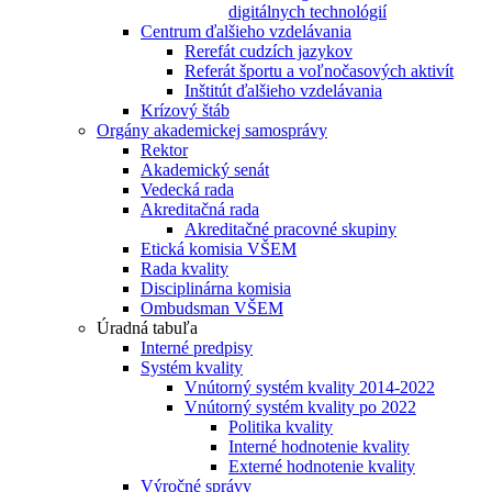
digitálnych technológií
Centrum ďalšieho vzdelávania
Rerefát cudzích jazykov
Referát športu a voľnočasových aktivít
Inštitút ďalšieho vzdelávania
Krízový štáb
Orgány akademickej samosprávy
Rektor
Akademický senát
Vedecká rada
Akreditačná rada
Akreditačné pracovné skupiny
Etická komisia VŠEM
Rada kvality
Disciplinárna komisia
Ombudsman VŠEM
Úradná tabuľa
Interné predpisy
Systém kvality
Vnútorný systém kvality 2014-2022
Vnútorný systém kvality po 2022
Politika kvality
Interné hodnotenie kvality
Externé hodnotenie kvality
Výročné správy