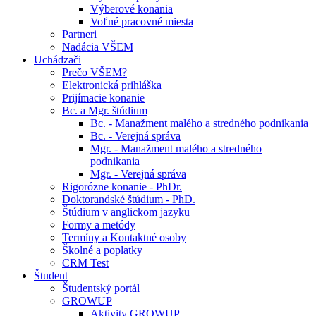
Výberové konania
Voľné pracovné miesta
Partneri
Nadácia VŠEM
Uchádzači
Prečo VŠEM?
Elektronická prihláška
Prijímacie konanie
Bc. a Mgr. štúdium
Bc. - Manažment malého a stredného podnikania
Bc. - Verejná správa
Mgr. - Manažment malého a stredného
podnikania
Mgr. - Verejná správa
Rigorózne konanie - PhDr.
Doktorandské štúdium - PhD.
Štúdium v anglickom jazyku
Formy a metódy
Termíny a Kontaktné osoby
Školné a poplatky
CRM Test
Študent
Študentský portál
GROWUP
Aktivity GROWUP