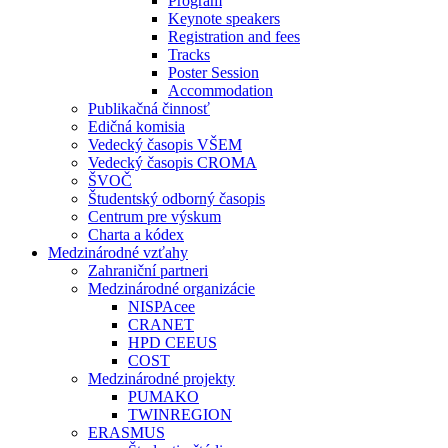
Program
Keynote speakers
Registration and fees
Tracks
Poster Session
Accommodation
Publikačná činnosť
Edičná komisia
Vedecký časopis VŠEM
Vedecký časopis CROMA
ŠVOČ
Študentský odborný časopis
Centrum pre výskum
Charta a kódex
Medzinárodné vzťahy
Zahraniční partneri
Medzinárodné organizácie
NISPAcee
CRANET
HPD CEEUS
COST
Medzinárodné projekty
PUMAKO
TWINREGION
ERASMUS