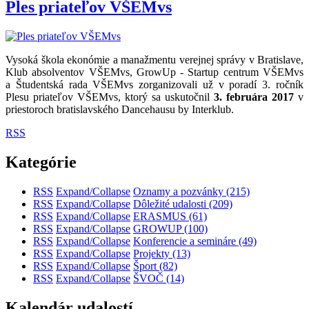
Ples priateľov VŠEMvs
Vysoká škola ekonómie a manažmentu verejnej správy v Bratislave,
Klub absolventov VŠEMvs, GrowUp - Startup centrum VŠEMvs
a Študentská rada VŠEMvs zorganizovali už v poradí 3. ročník
Plesu priateľov VŠEMvs, ktorý sa uskutočnil
3. februára 2017
v
priestoroch bratislavského Dancehausu by Interklub.
RSS
Kategórie
RSS
Expand/Collapse
Oznamy a pozvánky
(215)
RSS
Expand/Collapse
Dôležité udalosti
(209)
RSS
Expand/Collapse
ERASMUS
(61)
RSS
Expand/Collapse
GROWUP
(100)
RSS
Expand/Collapse
Konferencie a semináre
(49)
RSS
Expand/Collapse
Projekty
(13)
RSS
Expand/Collapse
Šport
(82)
RSS
Expand/Collapse
ŠVOČ
(14)
Kalendár udalostí