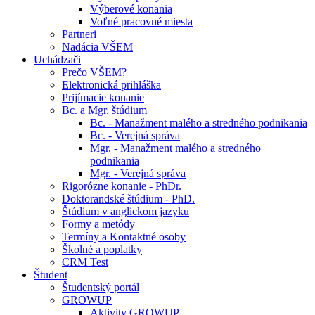
Výberové konania
Voľné pracovné miesta
Partneri
Nadácia VŠEM
Uchádzači
Prečo VŠEM?
Elektronická prihláška
Prijímacie konanie
Bc. a Mgr. štúdium
Bc. - Manažment malého a stredného podnikania
Bc. - Verejná správa
Mgr. - Manažment malého a stredného
podnikania
Mgr. - Verejná správa
Rigorózne konanie - PhDr.
Doktorandské štúdium - PhD.
Štúdium v anglickom jazyku
Formy a metódy
Termíny a Kontaktné osoby
Školné a poplatky
CRM Test
Študent
Študentský portál
GROWUP
Aktivity GROWUP