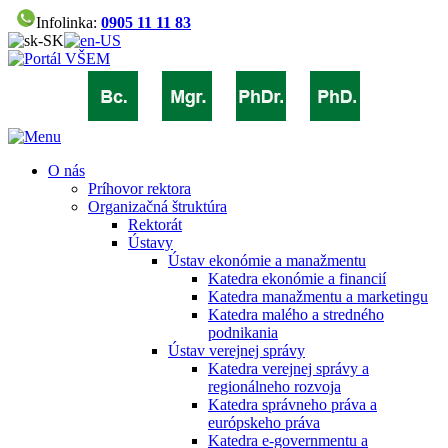
Infolinka:
0905 11 11 83
O nás
Príhovor rektora
Organizačná štruktúra
Rektorát
Ústavy
Ústav ekonómie a manažmentu
Katedra ekonómie a financií
Katedra manažmentu a marketingu
Katedra malého a stredného
podnikania
Ústav verejnej správy
Katedra verejnej správy a
regionálneho rozvoja
Katedra správneho práva a
európskeho práva
Katedra e-governmentu a