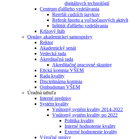
digitálnych technológií
Centrum ďalšieho vzdelávania
Rerefát cudzích jazykov
Referát športu a voľnočasových aktivít
Inštitút ďalšieho vzdelávania
Krízový štáb
Orgány akademickej samosprávy
Rektor
Akademický senát
Vedecká rada
Akreditačná rada
Akreditačné pracovné skupiny
Etická komisia VŠEM
Rada kvality
Disciplinárna komisia
Ombudsman VŠEM
Úradná tabuľa
Interné predpisy
Systém kvality
Vnútorný systém kvality 2014-2022
Vnútorný systém kvality po 2022
Politika kvality
Interné hodnotenie kvality
Externé hodnotenie kvality
Výročné správy