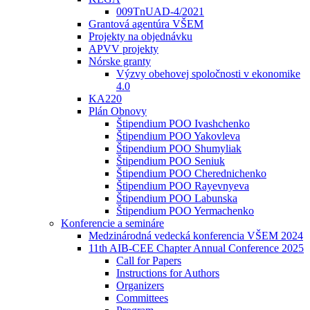
009TnUAD-4/2021
Grantová agentúra VŠEM
Projekty na objednávku
APVV projekty
Nórske granty
Výzvy obehovej spoločnosti v ekonomike
4.0
KA220
Plán Obnovy
Štipendium POO Ivashchenko
Štipendium POO Yakovleva
Štipendium POO Shumyliak
Štipendium POO Seniuk
Štipendium POO Cherednichenko
Štipendium POO Rayevnyeva
Štipendium POO Labunska
Štipendium POO Yermachenko
Konferencie a semináre
Medzinárodná vedecká konferencia VŠEM 2024
11th AIB-CEE Chapter Annual Conference 2025
Call for Papers
Instructions for Authors
Organizers
Committees