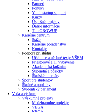
Partneri
Ponuky
Youth startup support
Kurzy
Úspešné projekty
Ďalšie informácie
Tím GROWUP
Kariérne centrum
Stáže
Kariérne poradenstvo
Kontakty
Podpora pri štúdiu
Učebnice a učebné texty VŠEM
Priestorové a IT vybavenie
Akademická knižnica
Štipendiá a pôžičky
Školské internáty
Šport pre študentov
Školné a poplatky
Študentský parlament
Veda a výskum
Výskumné projekty
Medzinárodné projekty
VEGA
KEGA