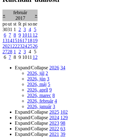
február
«
»
2017
po
ut
st
št
pi
so
ne
30
31
1
2
3
4
5
6
7
8
9
10
11
12
13
14
15
16
17
18
19
20
21
22
23
24
25
26
27
28
1
2
3
4
5
6
7
8
9
10
11
12
Expand/Collapse
2026
34
2026, júl
2
2026, jún
3
2026, máj
5
2026, apríl
9
2026, marec
8
2026, február
4
2026, január
3
Expand/Collapse
2025
102
Expand/Collapse
2024
129
Expand/Collapse
2023
98
Expand/Collapse
2022
63
Expand/Collapse
2021
39