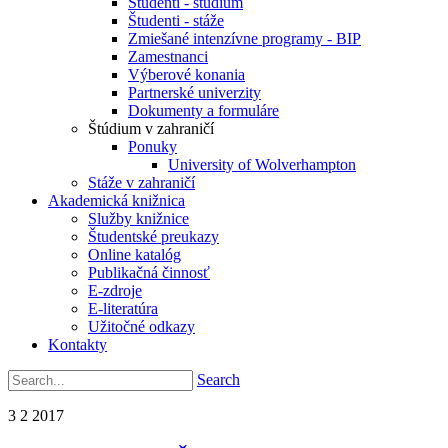
Študenti - štúdium
Študenti - stáže
Zmiešané intenzívne programy - BIP
Zamestnanci
Výberové konania
Partnerské univerzity
Dokumenty a formuláre
Štúdium v zahraničí
Ponuky
University of Wolverhampton
Stáže v zahraničí
Akademická knižnica
Služby knižnice
Študentské preukazy
Online katalóg
Publikačná činnosť
E-zdroje
E-literatúra
Užitočné odkazy
Kontakty
Search
3
2
2017