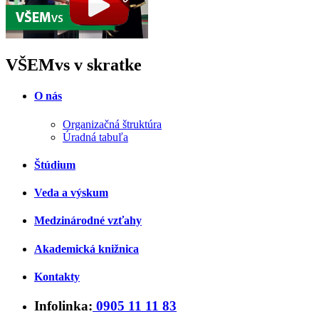
VŠEMvs v skratke
O nás
Organizačná štruktúra
Úradná tabuľa
Štúdium
Veda a výskum
Medzinárodné vzťahy
Akademická knižnica
Kontakty
Infolinka:
0905 11 11 83