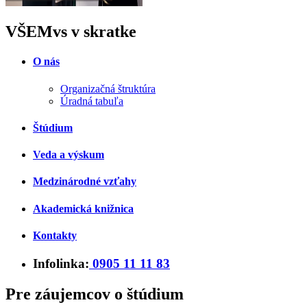
VŠEMvs v skratke
O nás
Organizačná štruktúra
Úradná tabuľa
Štúdium
Veda a výskum
Medzinárodné vzťahy
Akademická knižnica
Kontakty
Infolinka:
0905 11 11 83
Pre záujemcov o štúdium