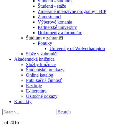
Študenti - štúdium
Študenti - stáže
Zmiešané intenzívne programy - BIP
Zamestnanci
Výberové konania
Partnerské univerzity
Dokumenty a formuláre
Štúdium v zahraničí
Ponuky
University of Wolverhampton
Stáže v zahraničí
Akademická knižnica
Služby knižnice
Študentské preukazy
Online katalóg
Publikačná činnosť
E-zdroje
E-literatúra
Užitočné odkazy
Kontakty
Search
5
4
2016