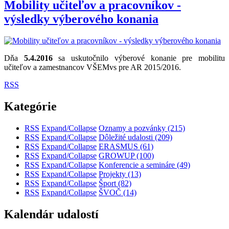
Mobility učiteľov a pracovníkov -
výsledky výberového konania
Dňa
5.4.2016
sa uskutočnilo výberové konanie pre mobilitu
učiteľov a zamestnancov VŠEMvs pre AR 2015/2016.
RSS
Kategórie
RSS
Expand/Collapse
Oznamy a pozvánky
(215)
RSS
Expand/Collapse
Dôležité udalosti
(209)
RSS
Expand/Collapse
ERASMUS
(61)
RSS
Expand/Collapse
GROWUP
(100)
RSS
Expand/Collapse
Konferencie a semináre
(49)
RSS
Expand/Collapse
Projekty
(13)
RSS
Expand/Collapse
Šport
(82)
RSS
Expand/Collapse
ŠVOČ
(14)
Kalendár udalostí