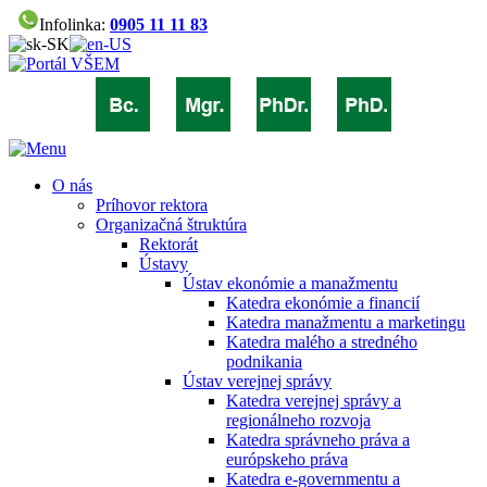
Infolinka:
0905 11 11 83
O nás
Príhovor rektora
Organizačná štruktúra
Rektorát
Ústavy
Ústav ekonómie a manažmentu
Katedra ekonómie a financií
Katedra manažmentu a marketingu
Katedra malého a stredného
podnikania
Ústav verejnej správy
Katedra verejnej správy a
regionálneho rozvoja
Katedra správneho práva a
európskeho práva
Katedra e-governmentu a