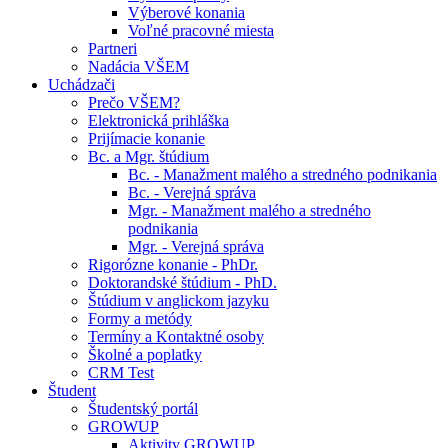
Výberové konania
Voľné pracovné miesta
Partneri
Nadácia VŠEM
Uchádzači
Prečo VŠEM?
Elektronická prihláška
Prijímacie konanie
Bc. a Mgr. štúdium
Bc. - Manažment malého a stredného podnikania
Bc. - Verejná správa
Mgr. - Manažment malého a stredného
podnikania
Mgr. - Verejná správa
Rigorózne konanie - PhDr.
Doktorandské štúdium - PhD.
Štúdium v anglickom jazyku
Formy a metódy
Termíny a Kontaktné osoby
Školné a poplatky
CRM Test
Študent
Študentský portál
GROWUP
Aktivity GROWUP