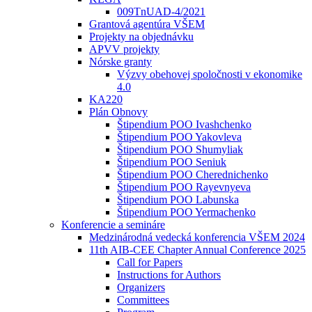
009TnUAD-4/2021
Grantová agentúra VŠEM
Projekty na objednávku
APVV projekty
Nórske granty
Výzvy obehovej spoločnosti v ekonomike
4.0
KA220
Plán Obnovy
Štipendium POO Ivashchenko
Štipendium POO Yakovleva
Štipendium POO Shumyliak
Štipendium POO Seniuk
Štipendium POO Cherednichenko
Štipendium POO Rayevnyeva
Štipendium POO Labunska
Štipendium POO Yermachenko
Konferencie a semináre
Medzinárodná vedecká konferencia VŠEM 2024
11th AIB-CEE Chapter Annual Conference 2025
Call for Papers
Instructions for Authors
Organizers
Committees