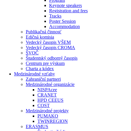
Program
Keynote speakers
Registration and fees
Tracks
Poster Session
Accommodation
Publikačná činnosť
Edičná komisia
Vedecký časopis VŠEM
Vedecký časopis CROMA
ŠVOČ
Študentský odborný časopis
Centrum pre výskum
Charta a kódex
Medzinárodné vzťahy
Zahraniční partneri
Medzinárodné organizácie
NISPAcee
CRANET
HPD CEEUS
COST
Medzinárodné projekty
PUMAKO
TWINREGION
ERASMUS