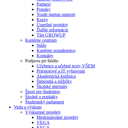
Partneri
Ponuky
Youth startup support
Kurzy
Úspešné projekty
Ďalšie informácie
Tím GROWUP
Kariérne centrum
Stáže
Kariérne poradenstvo
Kontakty
Podpora pri štúdiu
Učebnice a učebné texty VŠEM
Priestorové a IT vybavenie
Akademická knižnica
Štipendiá a pôžičky
Školské internáty
Šport pre študentov
Školné a poplatky
Študentský parlament
Veda a výskum
Výskumné projekty
Medzinárodné projekty
VEGA
KEGA