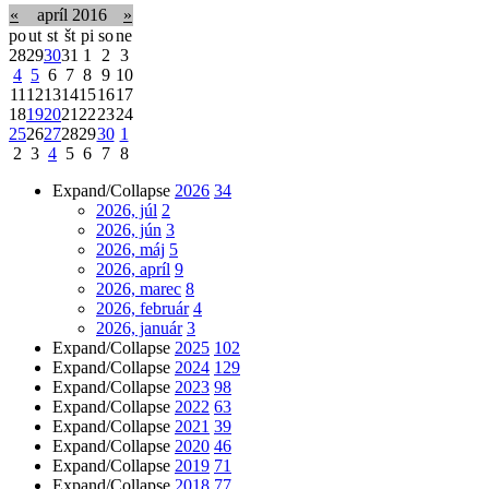
«
apríl 2016
»
po
ut
st
št
pi
so
ne
28
29
30
31
1
2
3
4
5
6
7
8
9
10
11
12
13
14
15
16
17
18
19
20
21
22
23
24
25
26
27
28
29
30
1
2
3
4
5
6
7
8
Expand/Collapse
2026
34
2026, júl
2
2026, jún
3
2026, máj
5
2026, apríl
9
2026, marec
8
2026, február
4
2026, január
3
Expand/Collapse
2025
102
Expand/Collapse
2024
129
Expand/Collapse
2023
98
Expand/Collapse
2022
63
Expand/Collapse
2021
39
Expand/Collapse
2020
46
Expand/Collapse
2019
71
Expand/Collapse
2018
77