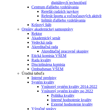
digitálnych technológií
Centrum ďalšieho vzdelávania
Rerefát cudzích jazykov
Referát športu a voľnočasových aktivít
Inštitút ďalšieho vzdelávania
Krízový štáb
Orgány akademickej samosprávy
Rektor
Akademický senát
Vedecká rada
Akreditačná rada
Akreditačné pracovné skupiny
Etická komisia VŠEM
Rada kvality
Disciplinárna komisia
Ombudsman VŠEM
Úradná tabuľa
Interné predpisy
Systém kvality
Vnútorný systém kvality 2014-2022
Vnútorný systém kvality po 2022
Politika kvality
Interné hodnotenie kvality
Externé hodnotenie kvality
Výročné správy