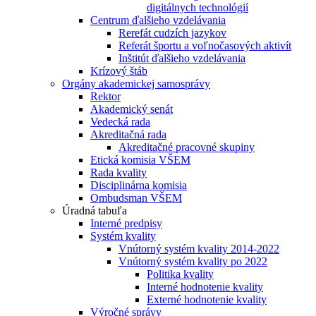
digitálnych technológií
Centrum ďalšieho vzdelávania
Rerefát cudzích jazykov
Referát športu a voľnočasových aktivít
Inštitút ďalšieho vzdelávania
Krízový štáb
Orgány akademickej samosprávy
Rektor
Akademický senát
Vedecká rada
Akreditačná rada
Akreditačné pracovné skupiny
Etická komisia VŠEM
Rada kvality
Disciplinárna komisia
Ombudsman VŠEM
Úradná tabuľa
Interné predpisy
Systém kvality
Vnútorný systém kvality 2014-2022
Vnútorný systém kvality po 2022
Politika kvality
Interné hodnotenie kvality
Externé hodnotenie kvality
Výročné správy