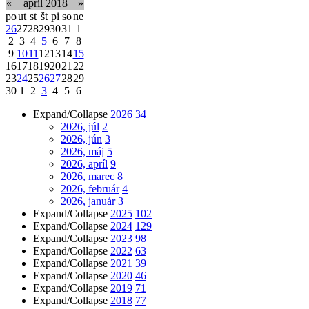
«
apríl 2018
»
po
ut
st
št
pi
so
ne
26
27
28
29
30
31
1
2
3
4
5
6
7
8
9
10
11
12
13
14
15
16
17
18
19
20
21
22
23
24
25
26
27
28
29
30
1
2
3
4
5
6
Expand/Collapse
2026
34
2026, júl
2
2026, jún
3
2026, máj
5
2026, apríl
9
2026, marec
8
2026, február
4
2026, január
3
Expand/Collapse
2025
102
Expand/Collapse
2024
129
Expand/Collapse
2023
98
Expand/Collapse
2022
63
Expand/Collapse
2021
39
Expand/Collapse
2020
46
Expand/Collapse
2019
71
Expand/Collapse
2018
77