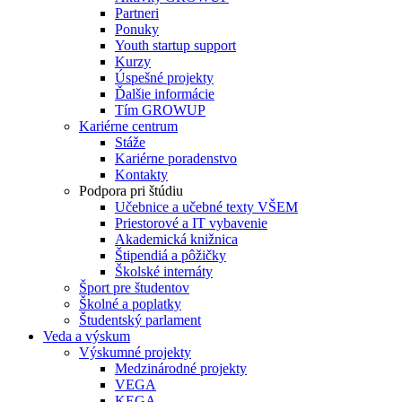
Partneri
Ponuky
Youth startup support
Kurzy
Úspešné projekty
Ďalšie informácie
Tím GROWUP
Kariérne centrum
Stáže
Kariérne poradenstvo
Kontakty
Podpora pri štúdiu
Učebnice a učebné texty VŠEM
Priestorové a IT vybavenie
Akademická knižnica
Štipendiá a pôžičky
Školské internáty
Šport pre študentov
Školné a poplatky
Študentský parlament
Veda a výskum
Výskumné projekty
Medzinárodné projekty
VEGA
KEGA