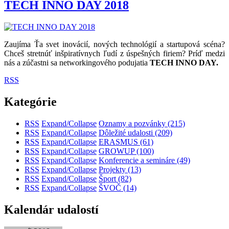
TECH INNO DAY 2018
Zaujíma Ťa svet inovácií, nových technológií a startupová scéna?
Chceš stretnúť inšpiratívnych ľudí z úspešných firiem? Príď medzi
nás a zúčastni sa networkingového podujatia
TECH INNO DAY.
RSS
Kategórie
RSS
Expand/Collapse
Oznamy a pozvánky
(215)
RSS
Expand/Collapse
Dôležité udalosti
(209)
RSS
Expand/Collapse
ERASMUS
(61)
RSS
Expand/Collapse
GROWUP
(100)
RSS
Expand/Collapse
Konferencie a semináre
(49)
RSS
Expand/Collapse
Projekty
(13)
RSS
Expand/Collapse
Šport
(82)
RSS
Expand/Collapse
ŠVOČ
(14)
Kalendár udalostí