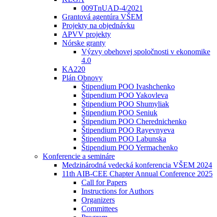
009TnUAD-4/2021
Grantová agentúra VŠEM
Projekty na objednávku
APVV projekty
Nórske granty
Výzvy obehovej spoločnosti v ekonomike
4.0
KA220
Plán Obnovy
Štipendium POO Ivashchenko
Štipendium POO Yakovleva
Štipendium POO Shumyliak
Štipendium POO Seniuk
Štipendium POO Cherednichenko
Štipendium POO Rayevnyeva
Štipendium POO Labunska
Štipendium POO Yermachenko
Konferencie a semináre
Medzinárodná vedecká konferencia VŠEM 2024
11th AIB-CEE Chapter Annual Conference 2025
Call for Papers
Instructions for Authors
Organizers
Committees