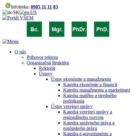
Infolinka:
0905 11 11 83
O nás
Príhovor rektora
Organizačná štruktúra
Rektorát
Ústavy
Ústav ekonómie a manažmentu
Katedra ekonómie a financií
Katedra manažmentu a marketingu
Katedra malého a stredného
podnikania
Ústav verejnej správy
Katedra verejnej správy a
regionálneho rozvoja
Katedra správneho práva a
európskeho práva
Katedra e-governmentu a