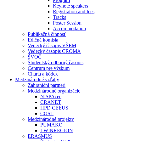
Program
Keynote speakers
Registration and fees
Tracks
Poster Session
Accommodation
Publikačná činnosť
Edičná komisia
Vedecký časopis VŠEM
Vedecký časopis CROMA
ŠVOČ
Študentský odborný časopis
Centrum pre výskum
Charta a kódex
Medzinárodné vzťahy
Zahraniční partneri
Medzinárodné organizácie
NISPAcee
CRANET
HPD CEEUS
COST
Medzinárodné projekty
PUMAKO
TWINREGION
ERASMUS