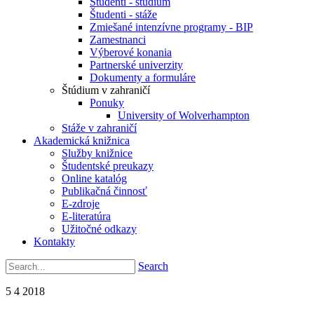
Študenti - štúdium
Študenti - stáže
Zmiešané intenzívne programy - BIP
Zamestnanci
Výberové konania
Partnerské univerzity
Dokumenty a formuláre
Štúdium v zahraničí
Ponuky
University of Wolverhampton
Stáže v zahraničí
Akademická knižnica
Služby knižnice
Študentské preukazy
Online katalóg
Publikačná činnosť
E-zdroje
E-literatúra
Užitočné odkazy
Kontakty
Search
5
4
2018