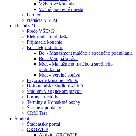
Výberové konania
Voľné pracovné miesta
Partneri
Nadácia VŠEM
Uchádzači
Prečo VŠEM?
Elektronická prihláška
Prijímacie konanie
Bc. a Mgr. štúdium
Bc. - Manažment malého a stredného podnikania
Bc. - Verejná správa
Mgr. - Manažment malého a stredného
podnikania
Mgr. - Verejná správa
Rigorózne konanie - PhDr.
Doktorandské štúdium - PhD.
Štúdium v anglickom jazyku
Formy a metódy
Termíny a Kontaktné osoby
Školné a poplatky
CRM Test
Študent
Študentský portál
GROWUP
Aktivity GROWUP