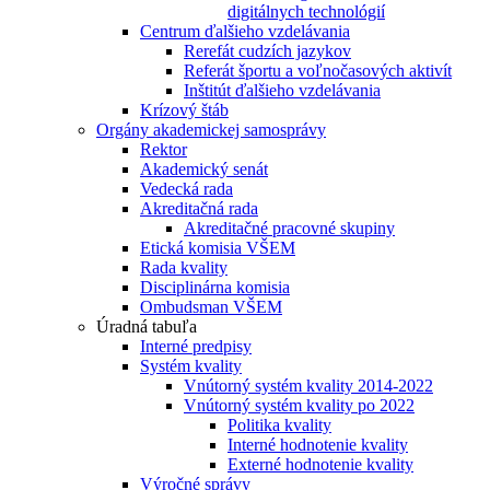
digitálnych technológií
Centrum ďalšieho vzdelávania
Rerefát cudzích jazykov
Referát športu a voľnočasových aktivít
Inštitút ďalšieho vzdelávania
Krízový štáb
Orgány akademickej samosprávy
Rektor
Akademický senát
Vedecká rada
Akreditačná rada
Akreditačné pracovné skupiny
Etická komisia VŠEM
Rada kvality
Disciplinárna komisia
Ombudsman VŠEM
Úradná tabuľa
Interné predpisy
Systém kvality
Vnútorný systém kvality 2014-2022
Vnútorný systém kvality po 2022
Politika kvality
Interné hodnotenie kvality
Externé hodnotenie kvality
Výročné správy