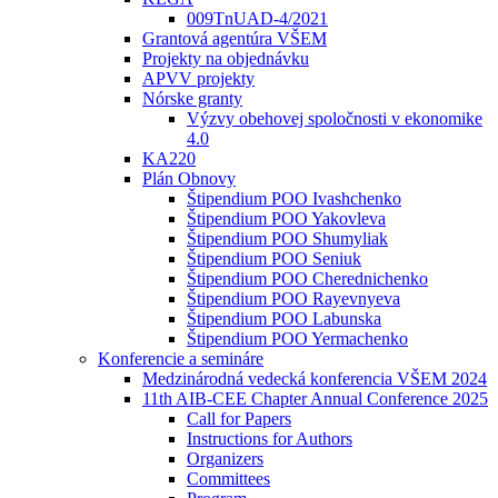
009TnUAD-4/2021
Grantová agentúra VŠEM
Projekty na objednávku
APVV projekty
Nórske granty
Výzvy obehovej spoločnosti v ekonomike
4.0
KA220
Plán Obnovy
Štipendium POO Ivashchenko
Štipendium POO Yakovleva
Štipendium POO Shumyliak
Štipendium POO Seniuk
Štipendium POO Cherednichenko
Štipendium POO Rayevnyeva
Štipendium POO Labunska
Štipendium POO Yermachenko
Konferencie a semináre
Medzinárodná vedecká konferencia VŠEM 2024
11th AIB-CEE Chapter Annual Conference 2025
Call for Papers
Instructions for Authors
Organizers
Committees