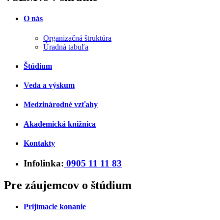
O nás
Organizačná štruktúra
Úradná tabuľa
Štúdium
Veda a výskum
Medzinárodné vzťahy
Akademická knižnica
Kontakty
Infolinka:
0905 11 11 83
Pre záujemcov o štúdium
Prijímacie konanie