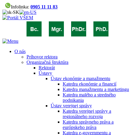
Infolinka:
0905 11 11 83
O nás
Príhovor rektora
Organizačná štruktúra
Rektorát
Ústavy
Ústav ekonómie a manažmentu
Katedra ekonómie a financií
Katedra manažmentu a marketingu
Katedra malého a stredného
podnikania
Ústav verejnej správy
Katedra verejnej správy a
regionálneho rozvoja
Katedra správneho práva a
európskeho práva
Katedra e-governmentu a