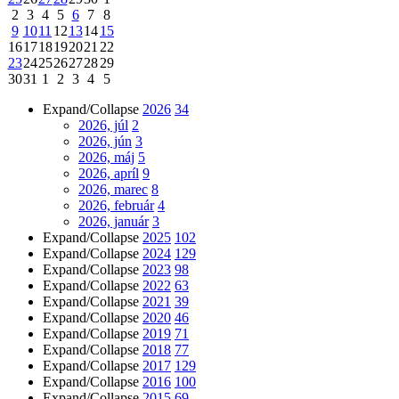
2
3
4
5
6
7
8
9
10
11
12
13
14
15
16
17
18
19
20
21
22
23
24
25
26
27
28
29
30
31
1
2
3
4
5
Expand/Collapse
2026
34
2026, júl
2
2026, jún
3
2026, máj
5
2026, apríl
9
2026, marec
8
2026, február
4
2026, január
3
Expand/Collapse
2025
102
Expand/Collapse
2024
129
Expand/Collapse
2023
98
Expand/Collapse
2022
63
Expand/Collapse
2021
39
Expand/Collapse
2020
46
Expand/Collapse
2019
71
Expand/Collapse
2018
77
Expand/Collapse
2017
129
Expand/Collapse
2016
100
Expand/Collapse
2015
69