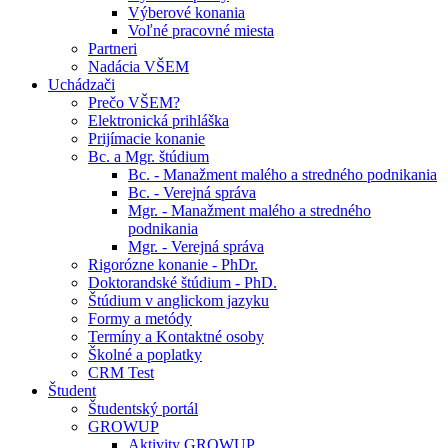
Výberové konania
Voľné pracovné miesta
Partneri
Nadácia VŠEM
Uchádzači
Prečo VŠEM?
Elektronická prihláška
Prijímacie konanie
Bc. a Mgr. štúdium
Bc. - Manažment malého a stredného podnikania
Bc. - Verejná správa
Mgr. - Manažment malého a stredného
podnikania
Mgr. - Verejná správa
Rigorózne konanie - PhDr.
Doktorandské štúdium - PhD.
Štúdium v anglickom jazyku
Formy a metódy
Termíny a Kontaktné osoby
Školné a poplatky
CRM Test
Študent
Študentský portál
GROWUP
Aktivity GROWUP