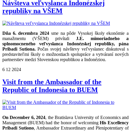
Návšteva veľvyslanca Indonézskej
republiky na VŠEM
Dňa 6. decembra 2024
sme na pôde Vysokej školy ekonómie a
manažmentu (VŠEM) privítali
J.E. mimoriadneho a
splnomocneného veľvyslanca Indonézskej republiky, pána
Pribadi Sutiona.
Počas svojej návštevy veľvyslanec diskutoval s
predstaviteľmi školy o možnostiach spolupráce a vytváraní nových
partnerstiev medzi Slovenskou republikou a Indonéziou.
6
12
2024
Visit from the Ambassador of the
Republic of Indonesia to BUEM
On December 6, 2024
, the Bratislava University of Economics and
Management (BUEM) had the honor of welcoming
His Excellency
Pribadi Sutiono
, Ambassador Extraordinary and Plenipotentiary of