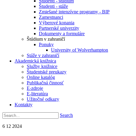
Študenti - štúdium
Študenti - stáže
Zmiešané intenzívne programy - BIP
Zamestnanci
Výberové konania
Partnerské univerzity
Dokumenty a formuláre
Štúdium v zahraničí
Ponuky
University of Wolverhampton
Stáže v zahraničí
Akademická knižnica
Služby knižnice
Študentské preukazy
Online katalóg
Publikačná činnosť
E-zdroje
E-literatúra
Užitočné odkazy
Kontakty
Search
6
12
2024