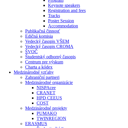
Program
Keynote speakers
Registration and fees
Tracks
Poster Session
Accommodation
Publikačná činnosť
Edičná komisia
Vedecký časopis VŠEM
Vedecký časopis CROMA
ŠVOČ
Študentský odborný časopis
Centrum pre výskum
Charta a kódex
Medzinárodné vzťahy
Zahraniční partneri
Medzinárodné organizácie
NISPAcee
CRANET
HPD CEEUS
COST
Medzinárodné projekty
PUMAKO
TWINREGION
ERASMUS