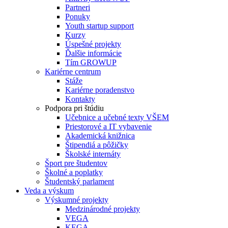
Partneri
Ponuky
Youth startup support
Kurzy
Úspešné projekty
Ďalšie informácie
Tím GROWUP
Kariérne centrum
Stáže
Kariérne poradenstvo
Kontakty
Podpora pri štúdiu
Učebnice a učebné texty VŠEM
Priestorové a IT vybavenie
Akademická knižnica
Štipendiá a pôžičky
Školské internáty
Šport pre študentov
Školné a poplatky
Študentský parlament
Veda a výskum
Výskumné projekty
Medzinárodné projekty
VEGA
KEGA