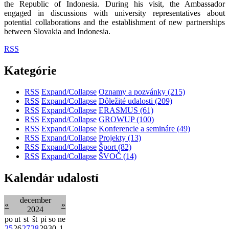
the Republic of Indonesia. During his visit, the Ambassador
engaged in discussions with university representatives about
potential collaborations and the establishment of new partnerships
between Slovakia and Indonesia.
RSS
Kategórie
RSS
Expand/Collapse
Oznamy a pozvánky
(215)
RSS
Expand/Collapse
Dôležité udalosti
(209)
RSS
Expand/Collapse
ERASMUS
(61)
RSS
Expand/Collapse
GROWUP
(100)
RSS
Expand/Collapse
Konferencie a semináre
(49)
RSS
Expand/Collapse
Projekty
(13)
RSS
Expand/Collapse
Šport
(82)
RSS
Expand/Collapse
ŠVOČ
(14)
Kalendár udalostí
december
«
»
2024
po
ut
st
št
pi
so
ne
25
26
27
28
29
30
1