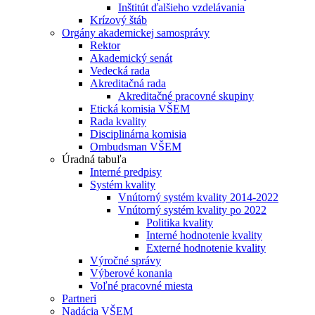
Inštitút ďalšieho vzdelávania
Krízový štáb
Orgány akademickej samosprávy
Rektor
Akademický senát
Vedecká rada
Akreditačná rada
Akreditačné pracovné skupiny
Etická komisia VŠEM
Rada kvality
Disciplinárna komisia
Ombudsman VŠEM
Úradná tabuľa
Interné predpisy
Systém kvality
Vnútorný systém kvality 2014-2022
Vnútorný systém kvality po 2022
Politika kvality
Interné hodnotenie kvality
Externé hodnotenie kvality
Výročné správy
Výberové konania
Voľné pracovné miesta
Partneri
Nadácia VŠEM