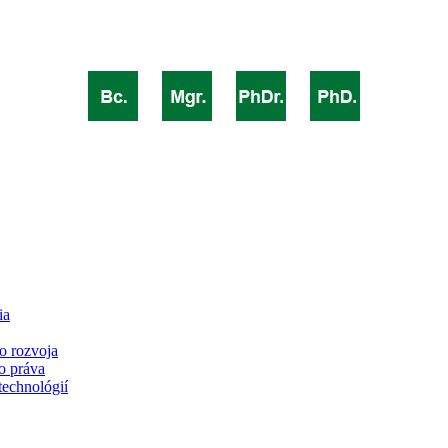
ia
o rozvoja
o práva
technológií