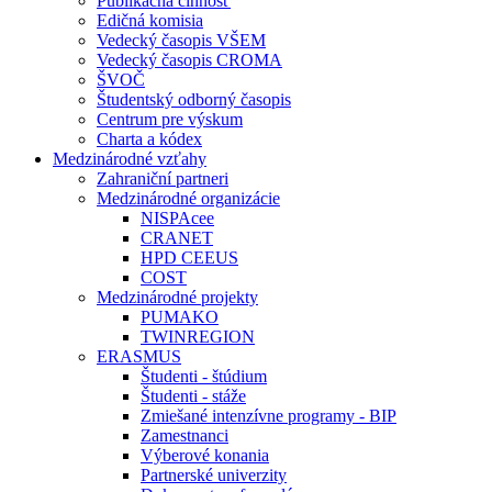
Publikačná činnosť
Edičná komisia
Vedecký časopis VŠEM
Vedecký časopis CROMA
ŠVOČ
Študentský odborný časopis
Centrum pre výskum
Charta a kódex
Medzinárodné vzťahy
Zahraniční partneri
Medzinárodné organizácie
NISPAcee
CRANET
HPD CEEUS
COST
Medzinárodné projekty
PUMAKO
TWINREGION
ERASMUS
Študenti - štúdium
Študenti - stáže
Zmiešané intenzívne programy - BIP
Zamestnanci
Výberové konania
Partnerské univerzity