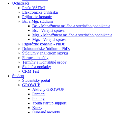
Uchádzači
Prečo VŠEM?
Elektronická prihláška
Prijímacie konanie
Bc. a Mgr. štúdium
Bc. - Manažment malého a stredného podnikania
Bc. - Verejná správa
Mgr. - Manažment malého a stredného podnikania
Mgr. - Verejná správa
Rigorózne konanie - PhDr.
Doktorandské štúdium - PhD.
Štúdium v anglickom jazyku
Formy a metódy
Termíny a Kontaktné osoby
Školné a poplatky
CRM Test
Študent
Študentský portál
GROWUP
Aktivity GROWUP
Partneri
Ponuky
Youth startup support
Kurzy
Úspešné projekty