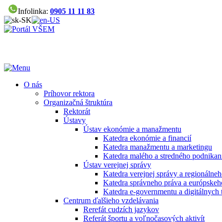
Infolinka:
0905 11 11 83
O nás
Príhovor rektora
Organizačná štruktúra
Rektorát
Ústavy
Ústav ekonómie a manažmentu
Katedra ekonómie a financií
Katedra manažmentu a marketingu
Katedra malého a stredného podnikan
Ústav verejnej správy
Katedra verejnej správy a regionálneh
Katedra správneho práva a európskeh
Katedra e-governmentu a digitálnych 
Centrum ďalšieho vzdelávania
Rerefát cudzích jazykov
Referát športu a voľnočasových aktivít