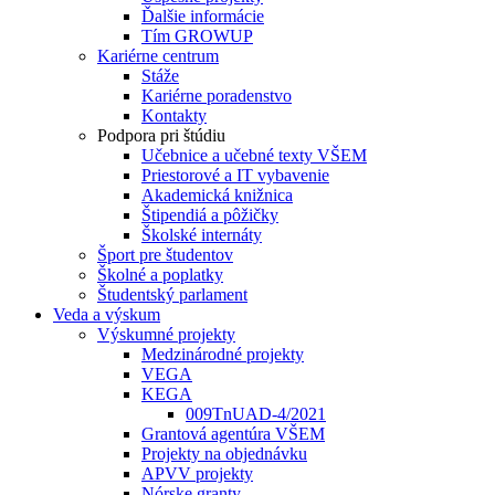
Ďalšie informácie
Tím GROWUP
Kariérne centrum
Stáže
Kariérne poradenstvo
Kontakty
Podpora pri štúdiu
Učebnice a učebné texty VŠEM
Priestorové a IT vybavenie
Akademická knižnica
Štipendiá a pôžičky
Školské internáty
Šport pre študentov
Školné a poplatky
Študentský parlament
Veda a výskum
Výskumné projekty
Medzinárodné projekty
VEGA
KEGA
009TnUAD-4/2021
Grantová agentúra VŠEM
Projekty na objednávku
APVV projekty
Nórske granty