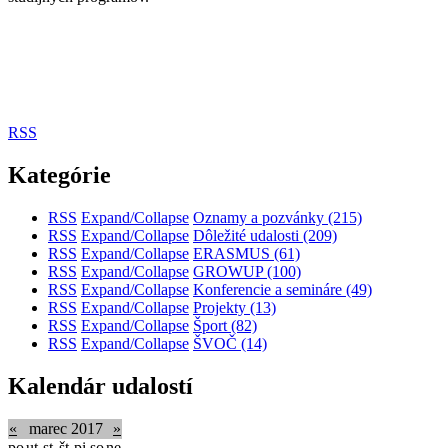
RSS
Kategórie
RSS
Expand/Collapse
Oznamy a pozvánky
(215)
RSS
Expand/Collapse
Dôležité udalosti
(209)
RSS
Expand/Collapse
ERASMUS
(61)
RSS
Expand/Collapse
GROWUP
(100)
RSS
Expand/Collapse
Konferencie a semináre
(49)
RSS
Expand/Collapse
Projekty
(13)
RSS
Expand/Collapse
Šport
(82)
RSS
Expand/Collapse
ŠVOČ
(14)
Kalendár udalostí
«
marec 2017
»
po
ut
st
št
pi
so
ne