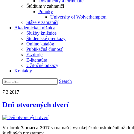
Dokumenty a formuláre
Štúdium v zahraničí
Ponuky
University of Wolverhampton
Stáže v zahraničí
Akademická knižnica
Služby knižnice
Študentské preukazy
Online katalóg
Publikačná činnosť
E-zdroje
E-literatúra
Užitočné odkazy
Kontakty
Search
7
3
2017
Deň otvorených dverí
V utorok
7. marca 2017
sa na našej vysokej škole uskutočnil už dr
študijných programov.