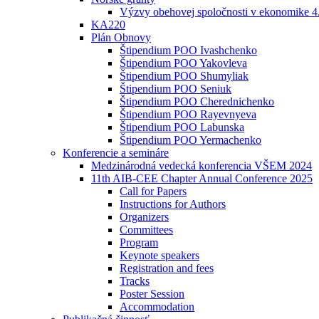
Výzvy obehovej spoločnosti v ekonomike 4
KA220
Plán Obnovy
Štipendium POO Ivashchenko
Štipendium POO Yakovleva
Štipendium POO Shumyliak
Štipendium POO Seniuk
Štipendium POO Cherednichenko
Štipendium POO Rayevnyeva
Štipendium POO Labunska
Štipendium POO Yermachenko
Konferencie a semináre
Medzinárodná vedecká konferencia VŠEM 2024
11th AIB-CEE Chapter Annual Conference 2025
Call for Papers
Instructions for Authors
Organizers
Committees
Program
Keynote speakers
Registration and fees
Tracks
Poster Session
Accommodation