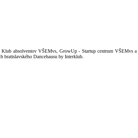
e, Klub absolventov VŠEMvs, GrowUp - Startup centrum VŠEMvs a Š
ch bratislavského Dancehausu by Interklub.