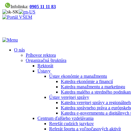
Infolinka:
0905 11 11 83
O nás
Príhovor rektora
Organizačná štruktúra
Rektorát
Ústavy
Ústav ekonómie a manažmentu
Katedra ekonómie a financií
Katedra manažmentu a marketingu
Katedra malého a stredného podnikan
Ústav verejnej správy
Katedra verejnej správy a regionálneh
Katedra správneho práva a európskeh
Katedra e-governmentu a digitálnych 
Centrum ďalšieho vzdelávania
Rerefát cudzích jazykov
Referát športu a voľnočasových aktivít