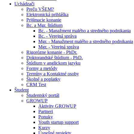
Uchádzači
Prečo VŠEM?
Elektronická prihláška
Prijímacie konanie
Bc. a Mgr. štúdium
Bc. - Manažment malého a stredného podnikania
Bc. - Verejná správa
Mgr. - Manažment malého a stredného podnikania
Mgr. - Verejná správa
Rigorózne konanie - PhDr.
Doktorandské štúdium - PhD.
Štúdium v anglickom jazyku
Formy a metódy
Termíny a Kontaktné osoby
Školné a poplatky
CRM Test
Študent
Študentský portál
GROWUP
Aktivity GROWUP
Partneri
Ponuky
Youth startup support
Kurzy
Úspešné projekty