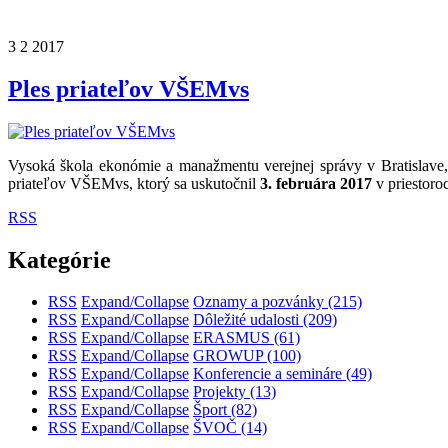
3
2
2017
Ples priateľov VŠEMvs
Vysoká škola ekonómie a manažmentu verejnej správy v Bratislav
priateľov VŠEMvs, ktorý sa uskutočnil
3. februára 2017
v priestoro
RSS
Kategórie
RSS
Expand/Collapse
Oznamy a pozvánky
(215)
RSS
Expand/Collapse
Dôležité udalosti
(209)
RSS
Expand/Collapse
ERASMUS
(61)
RSS
Expand/Collapse
GROWUP
(100)
RSS
Expand/Collapse
Konferencie a semináre
(49)
RSS
Expand/Collapse
Projekty
(13)
RSS
Expand/Collapse
Šport
(82)
RSS
Expand/Collapse
ŠVOČ
(14)