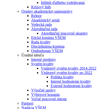
Inštitút ďalšieho vzdelávania
Krízový štáb
Orgány akademickej samosprávy
Rektor
Akademický senát
Vedecká rada
Akreditačná rada
Akreditačné pracovné skupiny
Etická komisia VŠEM
Rada kvality
Disciplinárna komisia
Ombudsman VŠEM
Úradná tabuľa
Interné predpisy
Systém kvality
Vnútorný systém kvality 2014-2022
Vnútorný systém kvality po 2022
Politika kvality
Interné hodnotenie kvality
Externé hodnotenie kvality
Výročné správy
Výberové konania
Voľné pracovné miesta
Partneri
Nadácia VŠEM