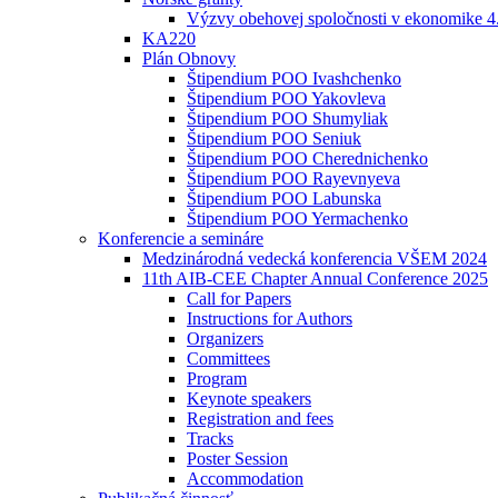
Výzvy obehovej spoločnosti v ekonomike 4
KA220
Plán Obnovy
Štipendium POO Ivashchenko
Štipendium POO Yakovleva
Štipendium POO Shumyliak
Štipendium POO Seniuk
Štipendium POO Cherednichenko
Štipendium POO Rayevnyeva
Štipendium POO Labunska
Štipendium POO Yermachenko
Konferencie a semináre
Medzinárodná vedecká konferencia VŠEM 2024
11th AIB-CEE Chapter Annual Conference 2025
Call for Papers
Instructions for Authors
Organizers
Committees
Program
Keynote speakers
Registration and fees
Tracks
Poster Session
Accommodation