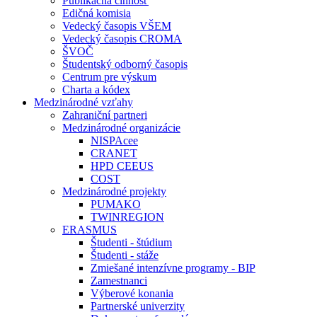
Publikačná činnosť
Edičná komisia
Vedecký časopis VŠEM
Vedecký časopis CROMA
ŠVOČ
Študentský odborný časopis
Centrum pre výskum
Charta a kódex
Medzinárodné vzťahy
Zahraniční partneri
Medzinárodné organizácie
NISPAcee
CRANET
HPD CEEUS
COST
Medzinárodné projekty
PUMAKO
TWINREGION
ERASMUS
Študenti - štúdium
Študenti - stáže
Zmiešané intenzívne programy - BIP
Zamestnanci
Výberové konania
Partnerské univerzity