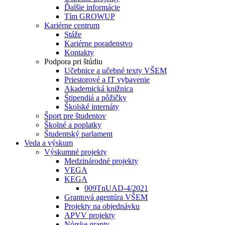
Ďalšie informácie
Tím GROWUP
Kariérne centrum
Stáže
Kariérne poradenstvo
Kontakty
Podpora pri štúdiu
Učebnice a učebné texty VŠEM
Priestorové a IT vybavenie
Akademická knižnica
Štipendiá a pôžičky
Školské internáty
Šport pre študentov
Školné a poplatky
Študentský parlament
Veda a výskum
Výskumné projekty
Medzinárodné projekty
VEGA
KEGA
009TnUAD-4/2021
Grantová agentúra VŠEM
Projekty na objednávku
APVV projekty
Nórske granty