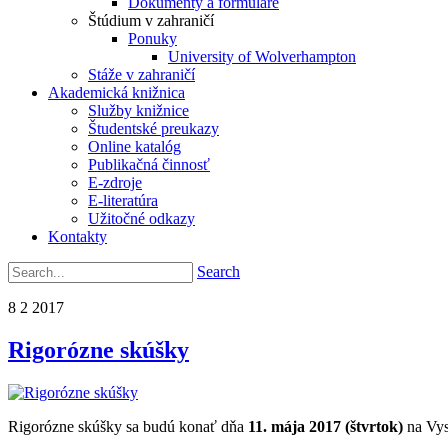
Dokumenty a formuláre
Štúdium v zahraničí
Ponuky
University of Wolverhampton
Stáže v zahraničí
Akademická knižnica
Služby knižnice
Študentské preukazy
Online katalóg
Publikačná činnosť
E-zdroje
E-literatúra
Užitočné odkazy
Kontakty
Search
8
2
2017
Rigorózne skúšky
Rigorózne skúšky sa budú konať dňa
11. mája 2017 (štvrtok)
na Vys