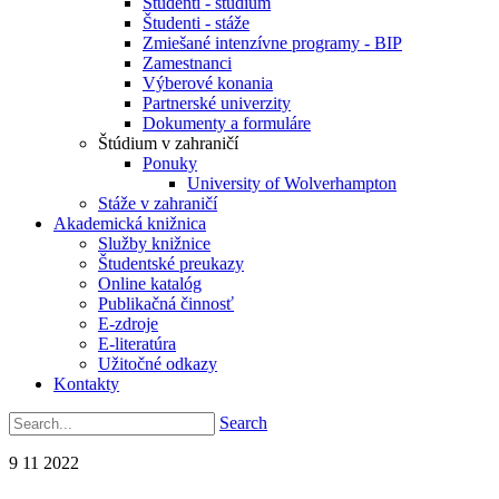
Študenti - štúdium
Študenti - stáže
Zmiešané intenzívne programy - BIP
Zamestnanci
Výberové konania
Partnerské univerzity
Dokumenty a formuláre
Štúdium v zahraničí
Ponuky
University of Wolverhampton
Stáže v zahraničí
Akademická knižnica
Služby knižnice
Študentské preukazy
Online katalóg
Publikačná činnosť
E-zdroje
E-literatúra
Užitočné odkazy
Kontakty
Search
9
11
2022