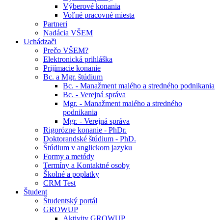
Výberové konania
Voľné pracovné miesta
Partneri
Nadácia VŠEM
Uchádzači
Prečo VŠEM?
Elektronická prihláška
Prijímacie konanie
Bc. a Mgr. štúdium
Bc. - Manažment malého a stredného podnikania
Bc. - Verejná správa
Mgr. - Manažment malého a stredného
podnikania
Mgr. - Verejná správa
Rigorózne konanie - PhDr.
Doktorandské štúdium - PhD.
Štúdium v anglickom jazyku
Formy a metódy
Termíny a Kontaktné osoby
Školné a poplatky
CRM Test
Študent
Študentský portál
GROWUP
Aktivity GROWUP