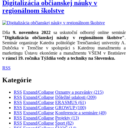
Digitalizácia občianskej náuky v
regionálnom školstve
Dňa
9. novembra 2022
sa uskutoční odborný online seminár
"Digitalizácia občianskej náuky v regionálnom školstve"
.
Seminár organizuje Katedra politológie Trenčianskej univerzity A.
Dubčeka v Trenčíne v spolupráci s Katedrou manažmentu a
marketingu Ústavu ekonómie a manažmentu VŠEM v Bratislave
v
rámci 19. ročníka Týždňa vedy a techniky na Slovensku.
RSS
Kategórie
RSS
Expand/Collapse
Oznamy a pozvánky
(215)
RSS
Expand/Collapse
Dôležité udalosti
(209)
RSS
Expand/Collapse
ERASMUS
(61)
RSS
Expand/Collapse
GROWUP
(100)
RSS
Expand/Collapse
Konferencie a semináre
(49)
RSS
Expand/Collapse
Projekty
(13)
RSS
Expand/Collapse
Šport
(82)