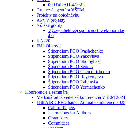
009TnUAD-4/2021
Grantová agentúra VŠEM
Projekty na objednávku
APVV projekty
Nórske granty
Výzvy obehovej spoločnosti v ekonomike
4.0
KA220
Plán Obnovy
Štipendium POO Ivashchenko
Štipendium POO Yakovleva
Štipendium POO Shumyliak
Štipendium POO Seniuk
Štipendium POO Cherednichenko
Štipendium POO Rayevnyeva
Štipendium POO Labunska
Štipendium POO Yermachenko
Konferencie a semináre
Medzinárodná vedecká konferencia VŠEM 2024
11th AIB-CEE Chapter Annual Conference 2025
Call for Papers
Instructions for Authors
Organizers
Committees