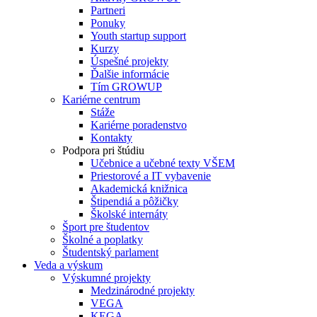
Partneri
Ponuky
Youth startup support
Kurzy
Úspešné projekty
Ďalšie informácie
Tím GROWUP
Kariérne centrum
Stáže
Kariérne poradenstvo
Kontakty
Podpora pri štúdiu
Učebnice a učebné texty VŠEM
Priestorové a IT vybavenie
Akademická knižnica
Štipendiá a pôžičky
Školské internáty
Šport pre študentov
Školné a poplatky
Študentský parlament
Veda a výskum
Výskumné projekty
Medzinárodné projekty
VEGA
KEGA