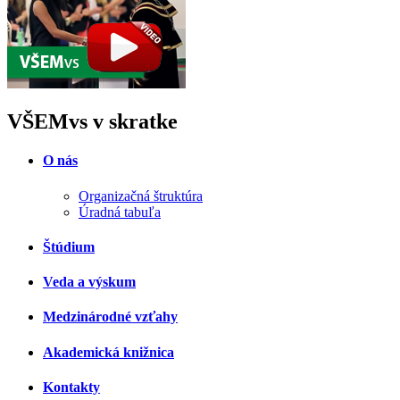
VŠEMvs v skratke
O nás
Organizačná štruktúra
Úradná tabuľa
Štúdium
Veda a výskum
Medzinárodné vzťahy
Akademická knižnica
Kontakty