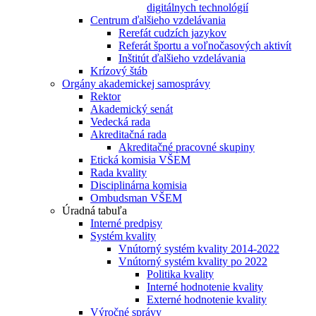
digitálnych technológií
Centrum ďalšieho vzdelávania
Rerefát cudzích jazykov
Referát športu a voľnočasových aktivít
Inštitút ďalšieho vzdelávania
Krízový štáb
Orgány akademickej samosprávy
Rektor
Akademický senát
Vedecká rada
Akreditačná rada
Akreditačné pracovné skupiny
Etická komisia VŠEM
Rada kvality
Disciplinárna komisia
Ombudsman VŠEM
Úradná tabuľa
Interné predpisy
Systém kvality
Vnútorný systém kvality 2014-2022
Vnútorný systém kvality po 2022
Politika kvality
Interné hodnotenie kvality
Externé hodnotenie kvality
Výročné správy