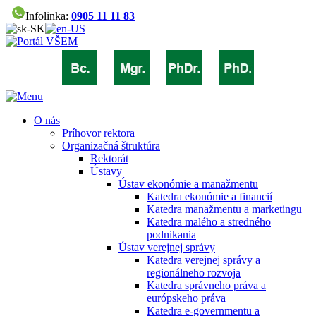
Infolinka:
0905 11 11 83
O nás
Príhovor rektora
Organizačná štruktúra
Rektorát
Ústavy
Ústav ekonómie a manažmentu
Katedra ekonómie a financií
Katedra manažmentu a marketingu
Katedra malého a stredného
podnikania
Ústav verejnej správy
Katedra verejnej správy a
regionálneho rozvoja
Katedra správneho práva a
európskeho práva
Katedra e-governmentu a