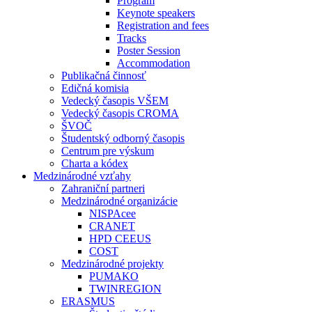
Program
Keynote speakers
Registration and fees
Tracks
Poster Session
Accommodation
Publikačná činnosť
Edičná komisia
Vedecký časopis VŠEM
Vedecký časopis CROMA
ŠVOČ
Študentský odborný časopis
Centrum pre výskum
Charta a kódex
Medzinárodné vzťahy
Zahraniční partneri
Medzinárodné organizácie
NISPAcee
CRANET
HPD CEEUS
COST
Medzinárodné projekty
PUMAKO
TWINREGION
ERASMUS