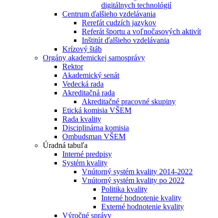
digitálnych technológií
Centrum ďalšieho vzdelávania
Rerefát cudzích jazykov
Referát športu a voľnočasových aktivít
Inštitút ďalšieho vzdelávania
Krízový štáb
Orgány akademickej samosprávy
Rektor
Akademický senát
Vedecká rada
Akreditačná rada
Akreditačné pracovné skupiny
Etická komisia VŠEM
Rada kvality
Disciplinárna komisia
Ombudsman VŠEM
Úradná tabuľa
Interné predpisy
Systém kvality
Vnútorný systém kvality 2014-2022
Vnútorný systém kvality po 2022
Politika kvality
Interné hodnotenie kvality
Externé hodnotenie kvality
Výročné správy