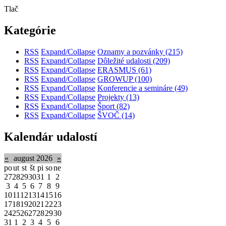
Tlač
Kategórie
RSS
Expand/Collapse
Oznamy a pozvánky
(215)
RSS
Expand/Collapse
Dôležité udalosti
(209)
RSS
Expand/Collapse
ERASMUS
(61)
RSS
Expand/Collapse
GROWUP
(100)
RSS
Expand/Collapse
Konferencie a semináre
(49)
RSS
Expand/Collapse
Projekty
(13)
RSS
Expand/Collapse
Šport
(82)
RSS
Expand/Collapse
ŠVOČ
(14)
Kalendár udalostí
«
august 2026
»
po
ut
st
št
pi
so
ne
27
28
29
30
31
1
2
3
4
5
6
7
8
9
10
11
12
13
14
15
16
17
18
19
20
21
22
23
24
25
26
27
28
29
30
31
1
2
3
4
5
6