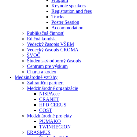
Program
Keynote speakers
Registration and fees
Tracks
Poster Session
Accommodation
Publikačná činnosť
Edičná komisia
Vedecký časopis VŠEM
Vedecký časopis CROMA
ŠVOČ
Študentský odborný časopis
Centrum pre výskum
Charta a kódex
Medzinárodné vzťahy
Zahraniční partneri
Medzinárodné organizácie
NISPAcee
CRANET
HPD CEEUS
COST
Medzinárodné projekty
PUMAKO
TWINREGION
ERASMUS