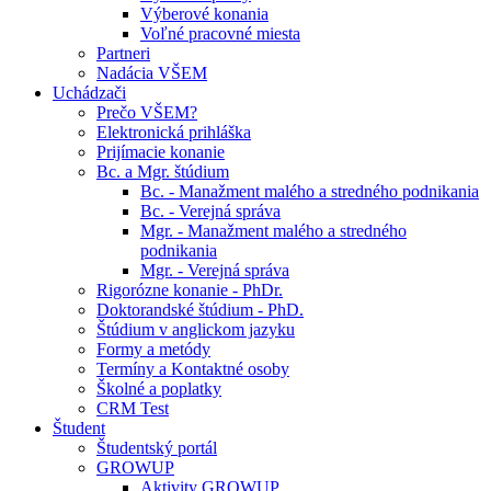
Výberové konania
Voľné pracovné miesta
Partneri
Nadácia VŠEM
Uchádzači
Prečo VŠEM?
Elektronická prihláška
Prijímacie konanie
Bc. a Mgr. štúdium
Bc. - Manažment malého a stredného podnikania
Bc. - Verejná správa
Mgr. - Manažment malého a stredného
podnikania
Mgr. - Verejná správa
Rigorózne konanie - PhDr.
Doktorandské štúdium - PhD.
Štúdium v anglickom jazyku
Formy a metódy
Termíny a Kontaktné osoby
Školné a poplatky
CRM Test
Študent
Študentský portál
GROWUP
Aktivity GROWUP