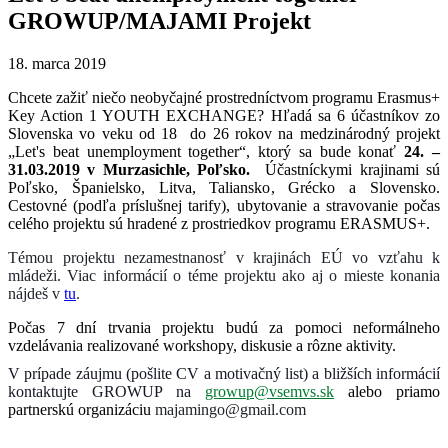
GROWUP/MAJAMI Projekt
18. marca 2019
Chcete zažiť niečo neobyčajné prostredníctvom programu Erasmus+
Key Action 1 YOUTH EXCHANGE? Hľadá sa 6 účastníkov zo
Slovenska vo veku od 18 do 26 rokov na medzinárodný projekt
„Let's beat unemployment together“, ktorý sa bude konať
24
. –
31.03.2019 v Murzasichle, Poľsko.
Účastníckymi krajinami sú
Poľsko, Španielsko, Litva, Taliansko, Grécko a Slovensko.
Cestovné (podľa príslušnej tarify), ubytovanie a stravovanie počas
celého projektu sú hradené z prostriedkov programu ERASMUS+.
Témou projektu nezamestnanosť v krajinách EÚ vo vzťahu k
mládeži. Viac informácií o téme projektu ako aj o mieste konania
nájdeš v
tu
.
Počas 7 dní trvania projektu budú za pomoci neformálneho
vzdelávania realizované workshopy, diskusie a rôzne aktivity.
V prípade záujmu (pošlite CV a motivačný list) a bližších informácií
kontaktujte GROWUP na
growup@vsemvs.sk
alebo priamo
partnerskú organizáciu
majamingo@gmail.com