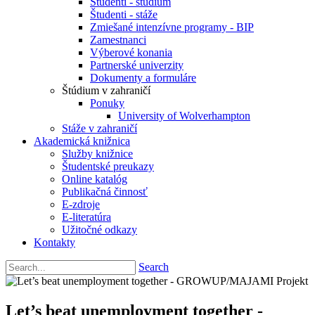
Študenti - štúdium
Študenti - stáže
Zmiešané intenzívne programy - BIP
Zamestnanci
Výberové konania
Partnerské univerzity
Dokumenty a formuláre
Štúdium v zahraničí
Ponuky
University of Wolverhampton
Stáže v zahraničí
Akademická knižnica
Služby knižnice
Študentské preukazy
Online katalóg
Publikačná činnosť
E-zdroje
E-literatúra
Užitočné odkazy
Kontakty
Search
Let’s beat unemployment together -