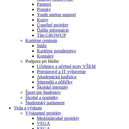
Partneri
Ponuky
Youth startup support
Kurzy
Úspešné projekty
Ďalšie informácie
Tím GROWUP
Kariérne centrum
Stáže
Kariérne poradenstvo
Kontakty
Podpora pri štúdiu
Učebnice a učebné texty VŠEM
Priestorové a IT vybavenie
Akademická knižnica
Štipendiá a pôžičky
Školské internáty
Šport pre študentov
Školné a poplatky
Študentský parlament
Veda a výskum
Výskumné projekty
Medzinárodné projekty
VEGA
KEGA