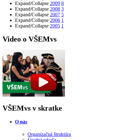
Expand/Collapse
2009
8
Expand/Collapse
2008
3
Expand/Collapse
2007
5
Expand/Collapse
2006
1
Expand/Collapse
2005
1
Video o VŠEMvs
VŠEMvs v skratke
O nás
Organizačná štruktúra
Úradná tabuľa