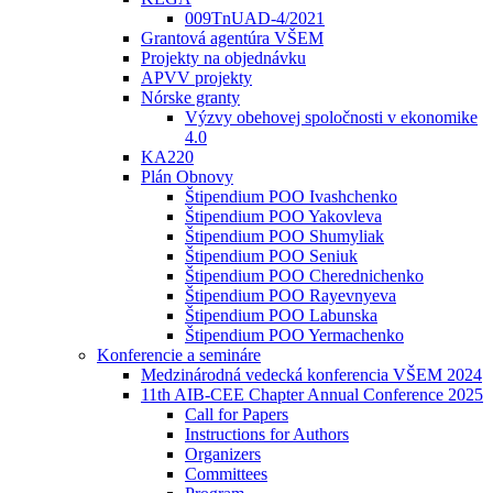
009TnUAD-4/2021
Grantová agentúra VŠEM
Projekty na objednávku
APVV projekty
Nórske granty
Výzvy obehovej spoločnosti v ekonomike
4.0
KA220
Plán Obnovy
Štipendium POO Ivashchenko
Štipendium POO Yakovleva
Štipendium POO Shumyliak
Štipendium POO Seniuk
Štipendium POO Cherednichenko
Štipendium POO Rayevnyeva
Štipendium POO Labunska
Štipendium POO Yermachenko
Konferencie a semináre
Medzinárodná vedecká konferencia VŠEM 2024
11th AIB-CEE Chapter Annual Conference 2025
Call for Papers
Instructions for Authors
Organizers
Committees