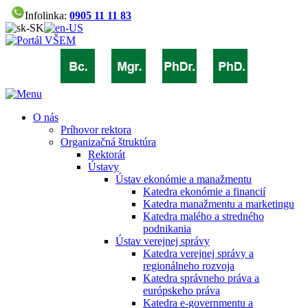
Infolinka:
0905 11 11 83
O nás
Príhovor rektora
Organizačná štruktúra
Rektorát
Ústavy
Ústav ekonómie a manažmentu
Katedra ekonómie a financií
Katedra manažmentu a marketingu
Katedra malého a stredného
podnikania
Ústav verejnej správy
Katedra verejnej správy a
regionálneho rozvoja
Katedra správneho práva a
európskeho práva
Katedra e-governmentu a