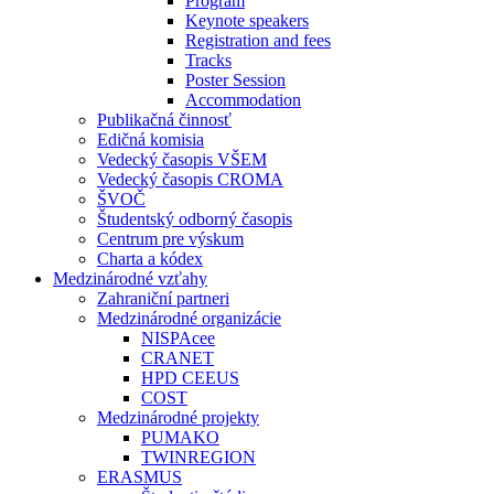
Program
Keynote speakers
Registration and fees
Tracks
Poster Session
Accommodation
Publikačná činnosť
Edičná komisia
Vedecký časopis VŠEM
Vedecký časopis CROMA
ŠVOČ
Študentský odborný časopis
Centrum pre výskum
Charta a kódex
Medzinárodné vzťahy
Zahraniční partneri
Medzinárodné organizácie
NISPAcee
CRANET
HPD CEEUS
COST
Medzinárodné projekty
PUMAKO
TWINREGION
ERASMUS