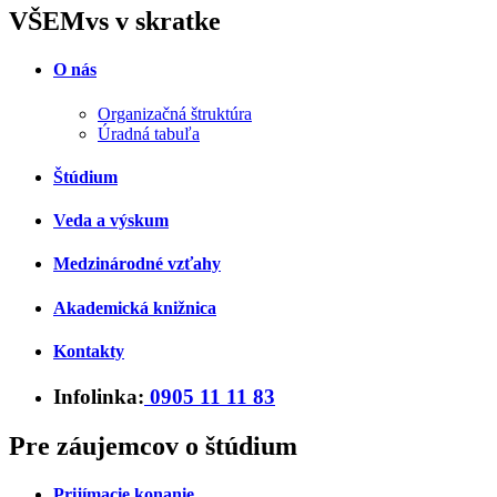
VŠEMvs v skratke
O nás
Organizačná štruktúra
Úradná tabuľa
Štúdium
Veda a výskum
Medzinárodné vzťahy
Akademická knižnica
Kontakty
Infolinka:
0905 11 11 83
Pre záujemcov o štúdium
Prijímacie konanie