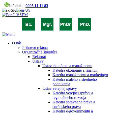
Infolinka:
0905 11 11 83
O nás
Príhovor rektora
Organizačná štruktúra
Rektorát
Ústavy
Ústav ekonómie a manažmentu
Katedra ekonómie a financií
Katedra manažmentu a marketingu
Katedra malého a stredného
podnikania
Ústav verejnej správy
Katedra verejnej správy a
regionálneho rozvoja
Katedra správneho práva a
európskeho práva
Katedra e-governmentu a