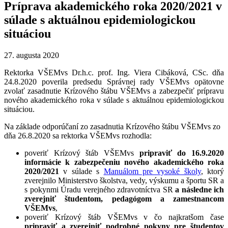
Príprava akademického roka 2020/2021 v
súlade s aktuálnou epidemiologickou
situáciou
27. augusta 2020
Rektorka VŠEMvs Dr.h.c. prof. Ing. Viera Cibáková, CSc. dňa
24.8.2020 poverila predsedu Správnej rady VŠEMvs opätovne
zvolať zasadnutie Krízového štábu VŠEMvs a zabezpečiť prípravu
nového akademického roka v súlade s aktuálnou epidemiologickou
situáciou.
Na základe odporúčaní zo zasadnutia Krízového štábu VŠEMvs zo
dňa 26.8.2020 sa rektorka VŠEMvs rozhodla:
poveriť Krízový štáb VŠEMvs
pripraviť do 16.9.2020
informácie k zabezpečeniu nového akademického roka
2020/2021
v súlade s
Manuálom pre vysoké školy
, ktorý
zverejnilo Ministerstvo školstva, vedy, výskumu a športu SR a
s pokynmi Úradu verejného zdravotníctva SR
a následne ich
zverejniť študentom, pedagógom a zamestnancom
VŠEMvs
,
poveriť Krízový štáb VŠEMvs v čo najkratšom čase
pripraviť a zverejniť podrobné pokyny pre študentov