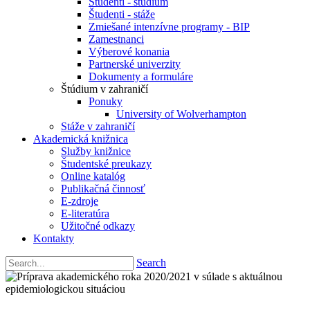
Študenti - štúdium
Študenti - stáže
Zmiešané intenzívne programy - BIP
Zamestnanci
Výberové konania
Partnerské univerzity
Dokumenty a formuláre
Štúdium v zahraničí
Ponuky
University of Wolverhampton
Stáže v zahraničí
Akademická knižnica
Služby knižnice
Študentské preukazy
Online katalóg
Publikačná činnosť
E-zdroje
E-literatúra
Užitočné odkazy
Kontakty
Search