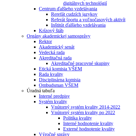
digitálnych technológií
Centrum ďalšieho vzdelávania
Rerefát cudzích jazykov
Referát športu a voľnočasových aktivít
Inštitút ďalšieho vzdelávania
Krízový štáb
Orgány akademickej samosprávy
Rektor
Akademický senát
Vedecká rada
Akreditačná rada
Akreditačné pracovné skupiny
Etická komisia VŠEM
Rada kvality
Disciplinárna komisia
Ombudsman VŠEM
Úradná tabuľa
Interné predpisy
Systém kvality
Vnútorný systém kvality 2014-2022
Vnútorný systém kvality po 2022
Politika kvality
Interné hodnotenie kvality
Externé hodnotenie kvality
Výročné správy