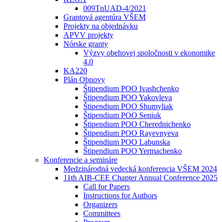
009TnUAD-4/2021
Grantová agentúra VŠEM
Projekty na objednávku
APVV projekty
Nórske granty
Výzvy obehovej spoločnosti v ekonomike
4.0
KA220
Plán Obnovy
Štipendium POO Ivashchenko
Štipendium POO Yakovleva
Štipendium POO Shumyliak
Štipendium POO Seniuk
Štipendium POO Cherednichenko
Štipendium POO Rayevnyeva
Štipendium POO Labunska
Štipendium POO Yermachenko
Konferencie a semináre
Medzinárodná vedecká konferencia VŠEM 2024
11th AIB-CEE Chapter Annual Conference 2025
Call for Papers
Instructions for Authors
Organizers
Committees