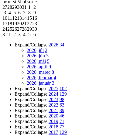
po
ut
st
št
pi
so
ne
27
28
29
30
31
1
2
3
4
5
6
7
8
9
10
11
12
13
14
15
16
17
18
19
20
21
22
23
24
25
26
27
28
29
30
31
1
2
3
4
5
6
Expand/Collapse
2026
34
2026, júl
2
2026, jún
3
2026, máj
5
2026, apríl
9
2026, marec
8
2026, február
4
2026, január
3
Expand/Collapse
2025
102
Expand/Collapse
2024
129
Expand/Collapse
2023
98
Expand/Collapse
2022
63
Expand/Collapse
2021
39
Expand/Collapse
2020
46
Expand/Collapse
2019
71
Expand/Collapse
2018
77
Expand/Collapse
2017
129