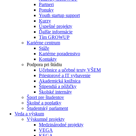
Partneri
Ponuky
Youth startup support
Kurzy
Úspešné projekty
Ďalšie informácie
Tím GROWUP
Kariérne centrum
Stáže
Kariérne poradenstvo
Kontakty
Podpora pri štúdiu
Učebnice a učebné texty VŠEM
Priestorové a IT vybavenie
Akademická knižnica
Štipendiá a pôžičky
Školské internáty
Šport pre študentov
Školné a poplatky
Študentský parlament
Veda a výskum
Výskumné projekty
Medzinárodné projekty
VEGA
KEGA