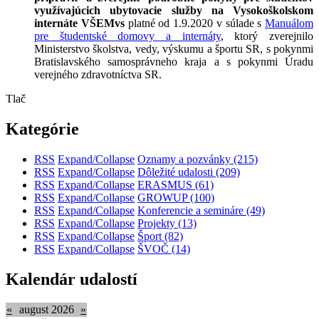
využívajúcich ubytovacie služby na Vysokoškolskom
internáte VŠEMvs
platné od 1.9.2020 v súlade s
Manuálom
pre študentské domovy a internáty
, ktorý zverejnilo
Ministerstvo školstva, vedy, výskumu a športu SR, s pokynmi
Bratislavského samosprávneho kraja a s pokynmi Úradu
verejného zdravotníctva SR.
Tlač
Kategórie
RSS
Expand/Collapse
Oznamy a pozvánky
(215)
RSS
Expand/Collapse
Dôležité udalosti
(209)
RSS
Expand/Collapse
ERASMUS
(61)
RSS
Expand/Collapse
GROWUP
(100)
RSS
Expand/Collapse
Konferencie a semináre
(49)
RSS
Expand/Collapse
Projekty
(13)
RSS
Expand/Collapse
Šport
(82)
RSS
Expand/Collapse
ŠVOČ
(14)
Kalendár udalostí
«
august 2026
»