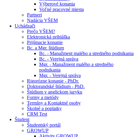
Výberové konania
Voľné pracovné miesta
Partneri
Nadácia VŠEM
Uchádzači
Prečo VŠEM?
Elektronická prihláška
Prijímacie konanie
Bc. a Mgr. štúdium
Bc. - Manažment malého a stredného podnikania
Bc. - Verejná správa
Mgr. - Manažment malého a stredného
podnikania
Mgr. - Verejná správa
Rigorózne konanie - PhDr.
Doktorandské štúdium - PhD.
Štúdium v anglickom jazyku
Formy a metódy
Termíny a Kontaktné osoby
Školné a poplatky
CRM Test
Študent
Študentský portál
GROWUP
Aktivity GROWUP