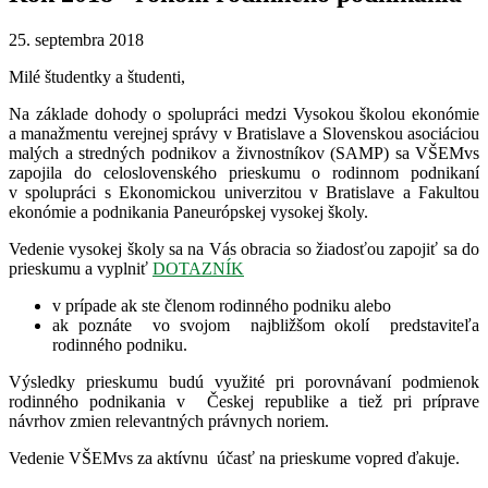
25. septembra 2018
Milé študentky a študenti,
Na základe dohody o spolupráci medzi Vysokou školou ekonómie
a manažmentu verejnej správy v Bratislave a Slovenskou asociáciou
malých a stredných podnikov a živnostníkov (SAMP) sa VŠEMvs
zapojila do celoslovenského prieskumu o rodinnom podnikaní
v spolupráci s Ekonomickou univerzitou v Bratislave a Fakultou
ekonómie a podnikania Paneurópskej vysokej školy.
Vedenie vysokej školy sa na Vás
obracia
so žiadosťou zapojiť sa do
prieskumu a vyplniť
DOTAZNÍK
v prípade ak ste členom rodinného podniku alebo
ak poznáte vo svojom najbližšom okolí predstaviteľa
rodinného podniku.
Výsledky prieskumu budú využité pri porovnávaní podmienok
rodinného podnikania v Českej republike a tiež pri príprave
návrhov zmien relevantných právnych noriem.
Vedenie VŠEMvs za aktívnu účasť na prieskume vopred ďakuje.