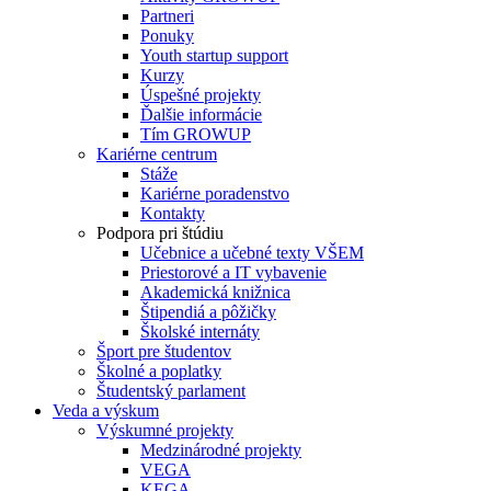
Partneri
Ponuky
Youth startup support
Kurzy
Úspešné projekty
Ďalšie informácie
Tím GROWUP
Kariérne centrum
Stáže
Kariérne poradenstvo
Kontakty
Podpora pri štúdiu
Učebnice a učebné texty VŠEM
Priestorové a IT vybavenie
Akademická knižnica
Štipendiá a pôžičky
Školské internáty
Šport pre študentov
Školné a poplatky
Študentský parlament
Veda a výskum
Výskumné projekty
Medzinárodné projekty
VEGA
KEGA