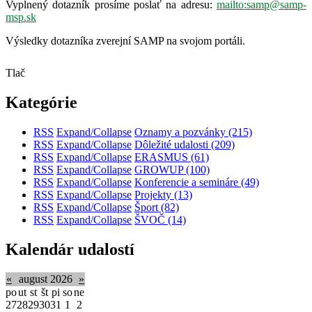
Vyplnený dotazník prosíme poslať na adresu:
mailto:samp@samp-
msp.sk
Výsledky dotazníka zverejní SAMP na svojom portáli.
Tlač
Kategórie
RSS
Expand/Collapse
Oznamy a pozvánky
(215)
RSS
Expand/Collapse
Dôležité udalosti
(209)
RSS
Expand/Collapse
ERASMUS
(61)
RSS
Expand/Collapse
GROWUP
(100)
RSS
Expand/Collapse
Konferencie a semináre
(49)
RSS
Expand/Collapse
Projekty
(13)
RSS
Expand/Collapse
Šport
(82)
RSS
Expand/Collapse
ŠVOČ
(14)
Kalendár udalostí
«
august 2026
»
po
ut
st
št
pi
so
ne
27
28
29
30
31
1
2