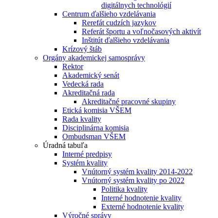
digitálnych technológií
Centrum ďalšieho vzdelávania
Rerefát cudzích jazykov
Referát športu a voľnočasových aktivít
Inštitút ďalšieho vzdelávania
Krízový štáb
Orgány akademickej samosprávy
Rektor
Akademický senát
Vedecká rada
Akreditačná rada
Akreditačné pracovné skupiny
Etická komisia VŠEM
Rada kvality
Disciplinárna komisia
Ombudsman VŠEM
Úradná tabuľa
Interné predpisy
Systém kvality
Vnútorný systém kvality 2014-2022
Vnútorný systém kvality po 2022
Politika kvality
Interné hodnotenie kvality
Externé hodnotenie kvality
Výročné správy