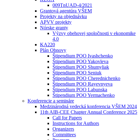
009TnUAD-4/2021
Grantová agentúra VŠEM
Projekty na objednávku
APVV projekty
Nórske granty
Výzvy obehovej spoločnosti v ekonomike
4.0
KA220
Plán Obnovy
Štipendium POO Ivashchenko
Štipendium POO Yakovleva
Štipendium POO Shumyliak
Štipendium POO Seniuk
Štipendium POO Cherednichenko
Štipendium POO Rayevnyeva
Štipendium POO Labunska
Štipendium POO Yermachenko
Konferencie a semináre
Medzinárodná vedecká konferencia VŠEM 2024
11th AIB-CEE Chapter Annual Conference 2025
Call for Papers
Instructions for Authors
Organizers
Committees