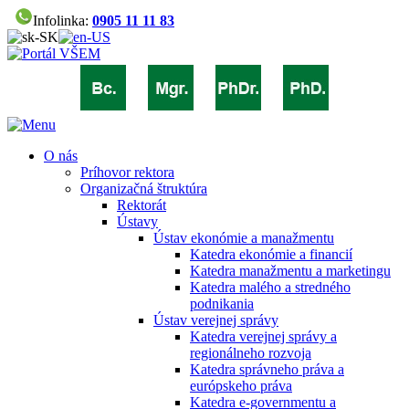
Infolinka:
0905 11 11 83
O nás
Príhovor rektora
Organizačná štruktúra
Rektorát
Ústavy
Ústav ekonómie a manažmentu
Katedra ekonómie a financií
Katedra manažmentu a marketingu
Katedra malého a stredného
podnikania
Ústav verejnej správy
Katedra verejnej správy a
regionálneho rozvoja
Katedra správneho práva a
európskeho práva
Katedra e-governmentu a