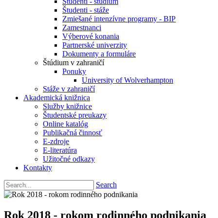
Študenti - štúdium
Študenti - stáže
Zmiešané intenzívne programy - BIP
Zamestnanci
Výberové konania
Partnerské univerzity
Dokumenty a formuláre
Štúdium v zahraničí
Ponuky
University of Wolverhampton
Stáže v zahraničí
Akademická knižnica
Služby knižnice
Študentské preukazy
Online katalóg
Publikačná činnosť
E-zdroje
E-literatúra
Užitočné odkazy
Kontakty
Search
Rok 2018 - rokom rodinného podnikania