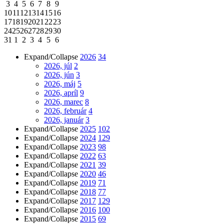
3
4
5
6
7
8
9
10
11
12
13
14
15
16
17
18
19
20
21
22
23
24
25
26
27
28
29
30
31
1
2
3
4
5
6
Expand/Collapse
2026
34
2026, júl
2
2026, jún
3
2026, máj
5
2026, apríl
9
2026, marec
8
2026, február
4
2026, január
3
Expand/Collapse
2025
102
Expand/Collapse
2024
129
Expand/Collapse
2023
98
Expand/Collapse
2022
63
Expand/Collapse
2021
39
Expand/Collapse
2020
46
Expand/Collapse
2019
71
Expand/Collapse
2018
77
Expand/Collapse
2017
129
Expand/Collapse
2016
100
Expand/Collapse
2015
69