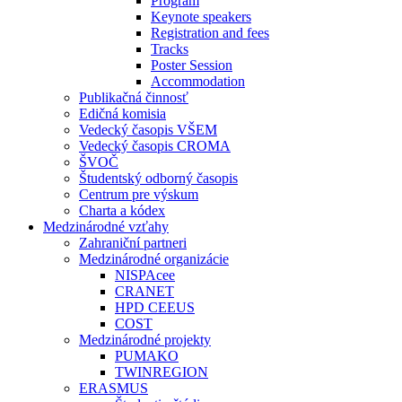
Program
Keynote speakers
Registration and fees
Tracks
Poster Session
Accommodation
Publikačná činnosť
Edičná komisia
Vedecký časopis VŠEM
Vedecký časopis CROMA
ŠVOČ
Študentský odborný časopis
Centrum pre výskum
Charta a kódex
Medzinárodné vzťahy
Zahraniční partneri
Medzinárodné organizácie
NISPAcee
CRANET
HPD CEEUS
COST
Medzinárodné projekty
PUMAKO
TWINREGION
ERASMUS