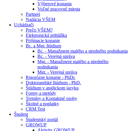
Výberové konania
Voľné pracovné miesta
Partneri
Nadácia VŠEM
Uchádzači
Prečo VŠEM?
Elektronická prihláška
Prijímacie konanie
Bc. a Mgr. štúdium
Bc. - Manažment malého a stredného podnikania
Bc. - Verejná správa
Mgr. - Manažment malého a stredného
podnikania
Mgr. - Verejná správa
Rigorózne konanie - PhDr.
Doktorandské štúdium - PhD.
Štúdium v anglickom jazyku
Formy a metódy
Termíny a Kontaktné osoby
Školné a poplatky
CRM Test
Študent
Študentský portál
GROWUP
Aktivity GROWUP