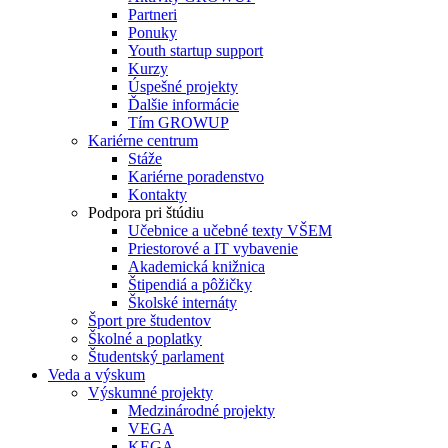
Partneri
Ponuky
Youth startup support
Kurzy
Úspešné projekty
Ďalšie informácie
Tím GROWUP
Kariérne centrum
Stáže
Kariérne poradenstvo
Kontakty
Podpora pri štúdiu
Učebnice a učebné texty VŠEM
Priestorové a IT vybavenie
Akademická knižnica
Štipendiá a pôžičky
Školské internáty
Šport pre študentov
Školné a poplatky
Študentský parlament
Veda a výskum
Výskumné projekty
Medzinárodné projekty
VEGA
KEGA