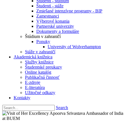
Študenti - štúdium
Študenti - stáže
Zmiešané intenzívne programy - BIP
Zamestnanci
Výberové konania
Partnerské univerzity
Dokumenty a formuláre
Štúdium v zahraničí
Ponuky
University of Wolverhampton
Stáže v zahraničí
Akademická knižnica
Služby knižnice
Študentské preukazy
Online katalóg
Publikačná činnosť
E-zdroje
E-literatúra
Užitočné odkazy
Kontakty
Search