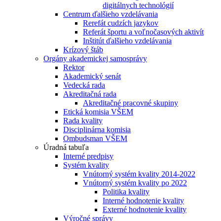
digitálnych technológií
Centrum ďalšieho vzdelávania
Rerefát cudzích jazykov
Referát športu a voľnočasových aktivít
Inštitút ďalšieho vzdelávania
Krízový štáb
Orgány akademickej samosprávy
Rektor
Akademický senát
Vedecká rada
Akreditačná rada
Akreditačné pracovné skupiny
Etická komisia VŠEM
Rada kvality
Disciplinárna komisia
Ombudsman VŠEM
Úradná tabuľa
Interné predpisy
Systém kvality
Vnútorný systém kvality 2014-2022
Vnútorný systém kvality po 2022
Politika kvality
Interné hodnotenie kvality
Externé hodnotenie kvality
Výročné správy