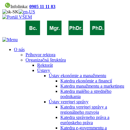
Infolinka:
0905 11 11 83
O nás
Príhovor rektora
Organizačná štruktúra
Rektorát
Ústavy
Ústav ekonómie a manažmentu
Katedra ekonómie a financií
Katedra manažmentu a marketingu
Katedra malého a stredného
podnikania
Ústav verejnej správy
Katedra verejnej správy a
regionálneho rozvoja
Katedra správneho práva a
európskeho práva
Katedra e-governmentu a