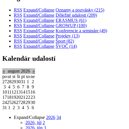
RSS
Expand/Collapse
Oznamy a pozvánky
(215)
RSS
Expand/Collapse
Dôležité udalosti
(209)
RSS
Expand/Collapse
ERASMUS
(61)
RSS
Expand/Collapse
GROWUP
(100)
RSS
Expand/Collapse
Konferencie a semináre
(49)
RSS
Expand/Collapse
Projekty
(13)
RSS
Expand/Collapse
Šport
(82)
RSS
Expand/Collapse
ŠVOČ
(14)
Kalendár udalostí
«
august 2026
»
po
ut
st
št
pi
so
ne
27
28
29
30
31
1
2
3
4
5
6
7
8
9
10
11
12
13
14
15
16
17
18
19
20
21
22
23
24
25
26
27
28
29
30
31
1
2
3
4
5
6
Expand/Collapse
2026
34
2026, júl
2
2026, jún
3