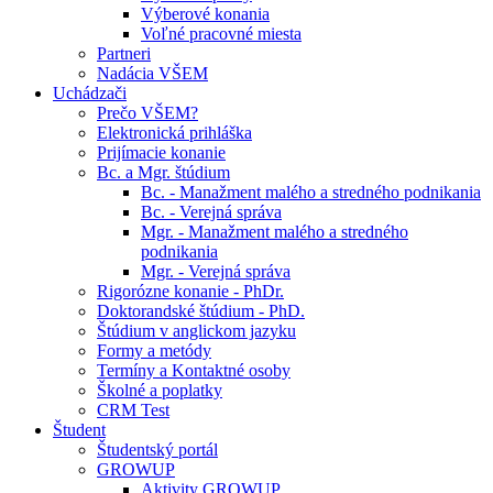
Výberové konania
Voľné pracovné miesta
Partneri
Nadácia VŠEM
Uchádzači
Prečo VŠEM?
Elektronická prihláška
Prijímacie konanie
Bc. a Mgr. štúdium
Bc. - Manažment malého a stredného podnikania
Bc. - Verejná správa
Mgr. - Manažment malého a stredného
podnikania
Mgr. - Verejná správa
Rigorózne konanie - PhDr.
Doktorandské štúdium - PhD.
Štúdium v anglickom jazyku
Formy a metódy
Termíny a Kontaktné osoby
Školné a poplatky
CRM Test
Študent
Študentský portál
GROWUP
Aktivity GROWUP