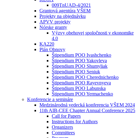
009TnUAD-4/2021
Grantová agentúra VŠEM
Projekty na objednávku
APVV projekty
Nórske granty
Výzvy obehovej spoločnosti v ekonomike
4.0
KA220
Plán Obnovy
Štipendium POO Ivashchenko
Štipendium POO Yakovleva
Štipendium POO Shumyliak
Štipendium POO Seniuk
Štipendium POO Cherednichenko
Štipendium POO Rayevnyeva
Štipendium POO Labunska
Štipendium POO Yermachenko
Konferencie a semináre
Medzinárodná vedecká konferencia VŠEM 2024
11th AIB-CEE Chapter Annual Conference 2025
Call for Papers
Instructions for Authors
Organizers
Committees