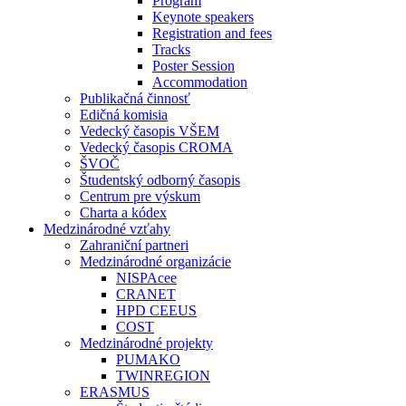
Program
Keynote speakers
Registration and fees
Tracks
Poster Session
Accommodation
Publikačná činnosť
Edičná komisia
Vedecký časopis VŠEM
Vedecký časopis CROMA
ŠVOČ
Študentský odborný časopis
Centrum pre výskum
Charta a kódex
Medzinárodné vzťahy
Zahraniční partneri
Medzinárodné organizácie
NISPAcee
CRANET
HPD CEEUS
COST
Medzinárodné projekty
PUMAKO
TWINREGION
ERASMUS