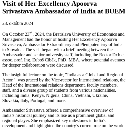
Visit of Her Excellency Apoorva
Srivastava Ambassador of India at BUEM
23. októbra 2024
rd
On October 23
, 2024, the Bratislava University of Economics and
Management had the honor of hosting Her Excellency Apoorva
Srivastava, Ambassador Extraordinary and Plenipotentiary of India
to Slovakia. The visit began with a brief meeting between the
Ambassador and senior university staff, including the Rector Dr.h.c.
assoc. prof. Ing. Ľuboš Cibák, PhD. MBA, where potential avenues
for deeper collaboration were discussed.
The insightful lecture on the topic, "India as a Global and Regional
Actor." was graced by the Vice-rector for International relations, the
Head of the International relations department, faculty members,
staff, and a diverse group of students from various nationalities,
including India, Kenya, Nigeria, China, Vietnam, Ukraine,
Slovakia, Italy, Portugal, and more.
Ambassador Srivastava offered a comprehensive overview of
India’s historical journey and its rise as a prominent global and
regional player. She emphasized key milestones in India's
development and highlighted the country’s current role on the world