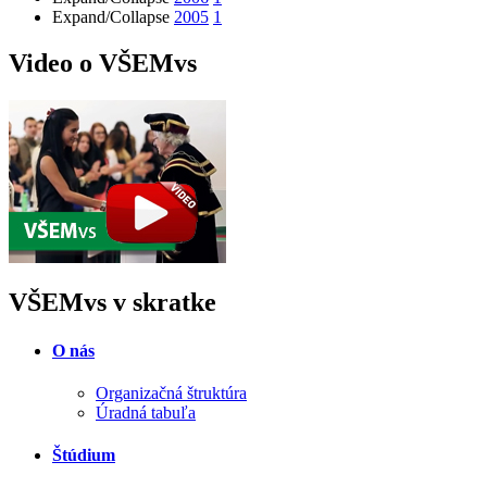
Expand/Collapse
2005
1
Video o VŠEMvs
VŠEMvs v skratke
O nás
Organizačná štruktúra
Úradná tabuľa
Štúdium