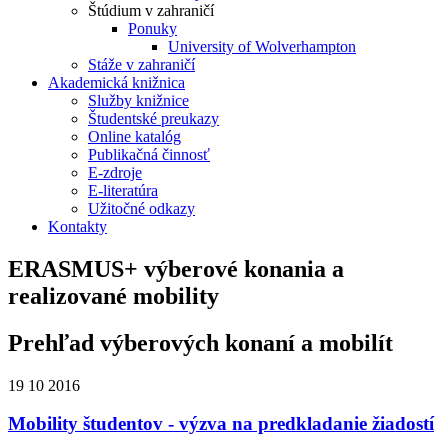
Štúdium v zahraničí
Ponuky
University of Wolverhampton
Stáže v zahraničí
Akademická knižnica
Služby knižnice
Študentské preukazy
Online katalóg
Publikačná činnosť
E-zdroje
E-literatúra
Užitočné odkazy
Kontakty
ERASMUS+ výberové konania a
realizované mobility
Prehľad výberových konaní a mobilít
19
10
2016
Mobility študentov - výzva na predkladanie žiadostí