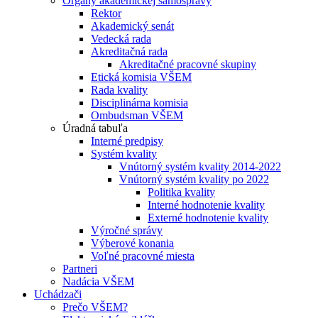
Orgány akademickej samosprávy
Rektor
Akademický senát
Vedecká rada
Akreditačná rada
Akreditačné pracovné skupiny
Etická komisia VŠEM
Rada kvality
Disciplinárna komisia
Ombudsman VŠEM
Úradná tabuľa
Interné predpisy
Systém kvality
Vnútorný systém kvality 2014-2022
Vnútorný systém kvality po 2022
Politika kvality
Interné hodnotenie kvality
Externé hodnotenie kvality
Výročné správy
Výberové konania
Voľné pracovné miesta
Partneri
Nadácia VŠEM
Uchádzači
Prečo VŠEM?