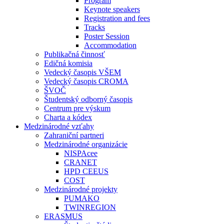
Program
Keynote speakers
Registration and fees
Tracks
Poster Session
Accommodation
Publikačná činnosť
Edičná komisia
Vedecký časopis VŠEM
Vedecký časopis CROMA
ŠVOČ
Študentský odborný časopis
Centrum pre výskum
Charta a kódex
Medzinárodné vzťahy
Zahraniční partneri
Medzinárodné organizácie
NISPAcee
CRANET
HPD CEEUS
COST
Medzinárodné projekty
PUMAKO
TWINREGION
ERASMUS