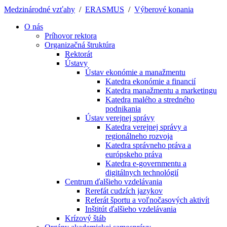
Medzinárodné vzťahy
/
ERASMUS
/
Výberové konania
O nás
Príhovor rektora
Organizačná štruktúra
Rektorát
Ústavy
Ústav ekonómie a manažmentu
Katedra ekonómie a financií
Katedra manažmentu a marketingu
Katedra malého a stredného
podnikania
Ústav verejnej správy
Katedra verejnej správy a
regionálneho rozvoja
Katedra správneho práva a
európskeho práva
Katedra e-governmentu a
digitálnych technológií
Centrum ďalšieho vzdelávania
Rerefát cudzích jazykov
Referát športu a voľnočasových aktivít
Inštitút ďalšieho vzdelávania
Krízový štáb