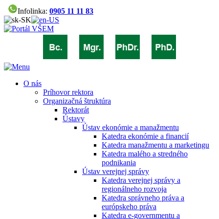
Infolinka:
0905 11 11 83
O nás
Príhovor rektora
Organizačná štruktúra
Rektorát
Ústavy
Ústav ekonómie a manažmentu
Katedra ekonómie a financií
Katedra manažmentu a marketingu
Katedra malého a stredného
podnikania
Ústav verejnej správy
Katedra verejnej správy a
regionálneho rozvoja
Katedra správneho práva a
európskeho práva
Katedra e-governmentu a