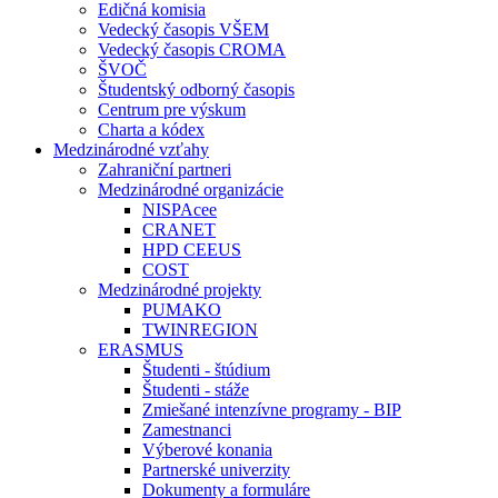
Edičná komisia
Vedecký časopis VŠEM
Vedecký časopis CROMA
ŠVOČ
Študentský odborný časopis
Centrum pre výskum
Charta a kódex
Medzinárodné vzťahy
Zahraniční partneri
Medzinárodné organizácie
NISPAcee
CRANET
HPD CEEUS
COST
Medzinárodné projekty
PUMAKO
TWINREGION
ERASMUS
Študenti - štúdium
Študenti - stáže
Zmiešané intenzívne programy - BIP
Zamestnanci
Výberové konania
Partnerské univerzity
Dokumenty a formuláre