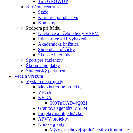
Tím GROWUP
Kariérne centrum
Stáže
Kariérne poradenstvo
Kontakty
Podpora pri štúdiu
Učebnice a učebné texty VŠEM
Priestorové a IT vybavenie
Akademická knižnica
Štipendiá a pôžičky
Školské internáty
Šport pre študentov
Školné a poplatky
Študentský parlament
Veda a výskum
Výskumné projekty
Medzinárodné projekty
VEGA
KEGA
009TnUAD-4/2021
Grantová agentúra VŠEM
Projekty na objednávku
APVV projekty
Nórske granty
Výzvy obehovej spoločnosti v ekonomike