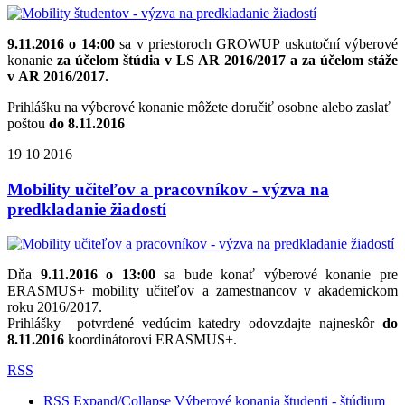
9.11.2016 o 14:00
sa v priestoroch GROWUP uskutoční výberové
konanie
za účelom štúdia v LS AR 2016/2017 a
za účelom stáže
v AR 2016/2017.
Prihlášku na výberové konanie môžete doručiť osobne alebo zaslať
poštou
do 8.11.2016
19
10
2016
Mobility učiteľov a pracovníkov - výzva na
predkladanie žiadostí
Dňa
9.11.2016
o 13:00
sa bude konať výberové konanie pre
ERASMUS+ mobility učiteľov a zamestnancov v akademickom
roku 2016/2017.
Prihlášky potvrdené vedúcim katedry odovzdajte najneskôr
do
8.11.2016
koordinátorovi ERASMUS+.
RSS
RSS
Expand/Collapse
Výberové konania študenti - štúdium