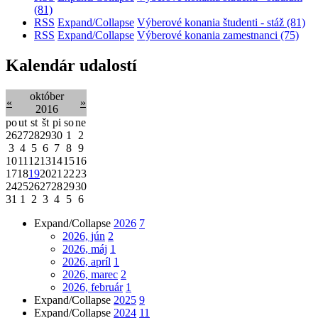
(81)
RSS
Expand/Collapse
Výberové konania študenti - stáž
(81)
RSS
Expand/Collapse
Výberové konania zamestnanci
(75)
Kalendár udalostí
október
«
»
2016
po
ut
st
št
pi
so
ne
26
27
28
29
30
1
2
3
4
5
6
7
8
9
10
11
12
13
14
15
16
17
18
19
20
21
22
23
24
25
26
27
28
29
30
31
1
2
3
4
5
6
Expand/Collapse
2026
7
2026, jún
2
2026, máj
1
2026, apríl
1
2026, marec
2
2026, február
1
Expand/Collapse
2025
9
Expand/Collapse
2024
11