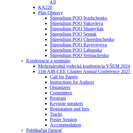
4.0
KA220
Plán Obnovy
Štipendium POO Ivashchenko
Štipendium POO Yakovleva
Štipendium POO Shumyliak
Štipendium POO Seniuk
Štipendium POO Cherednichenko
Štipendium POO Rayevnyeva
Štipendium POO Labunska
Štipendium POO Yermachenko
Konferencie a semináre
Medzinárodná vedecká konferencia VŠEM 2024
11th AIB-CEE Chapter Annual Conference 2025
Call for Papers
Instructions for Authors
Organizers
Committees
Program
Keynote speakers
Registration and fees
Tracks
Poster Session
Accommodation
Publikačná činnosť