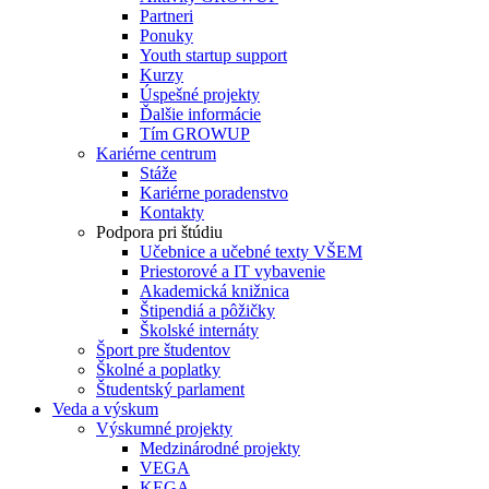
Partneri
Ponuky
Youth startup support
Kurzy
Úspešné projekty
Ďalšie informácie
Tím GROWUP
Kariérne centrum
Stáže
Kariérne poradenstvo
Kontakty
Podpora pri štúdiu
Učebnice a učebné texty VŠEM
Priestorové a IT vybavenie
Akademická knižnica
Štipendiá a pôžičky
Školské internáty
Šport pre študentov
Školné a poplatky
Študentský parlament
Veda a výskum
Výskumné projekty
Medzinárodné projekty
VEGA
KEGA