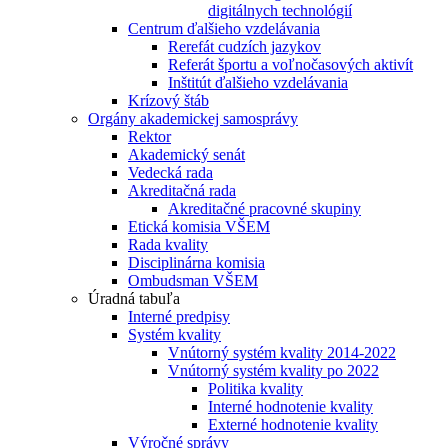
digitálnych technológií
Centrum ďalšieho vzdelávania
Rerefát cudzích jazykov
Referát športu a voľnočasových aktivít
Inštitút ďalšieho vzdelávania
Krízový štáb
Orgány akademickej samosprávy
Rektor
Akademický senát
Vedecká rada
Akreditačná rada
Akreditačné pracovné skupiny
Etická komisia VŠEM
Rada kvality
Disciplinárna komisia
Ombudsman VŠEM
Úradná tabuľa
Interné predpisy
Systém kvality
Vnútorný systém kvality 2014-2022
Vnútorný systém kvality po 2022
Politika kvality
Interné hodnotenie kvality
Externé hodnotenie kvality
Výročné správy