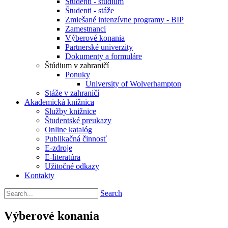
Študenti - štúdium
Študenti - stáže
Zmiešané intenzívne programy - BIP
Zamestnanci
Výberové konania
Partnerské univerzity
Dokumenty a formuláre
Štúdium v zahraničí
Ponuky
University of Wolverhampton
Stáže v zahraničí
Akademická knižnica
Služby knižnice
Študentské preukazy
Online katalóg
Publikačná činnosť
E-zdroje
E-literatúra
Užitočné odkazy
Kontakty
Search
Výberové konania