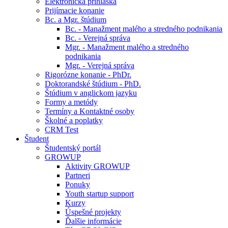
Elektronická prihláška
Prijímacie konanie
Bc. a Mgr. štúdium
Bc. - Manažment malého a stredného podnikania
Bc. - Verejná správa
Mgr. - Manažment malého a stredného
podnikania
Mgr. - Verejná správa
Rigorózne konanie - PhDr.
Doktorandské štúdium - PhD.
Štúdium v anglickom jazyku
Formy a metódy
Termíny a Kontaktné osoby
Školné a poplatky
CRM Test
Študent
Študentský portál
GROWUP
Aktivity GROWUP
Partneri
Ponuky
Youth startup support
Kurzy
Úspešné projekty
Ďalšie informácie