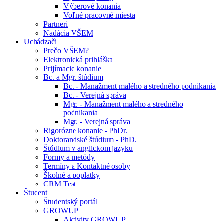
Výberové konania
Voľné pracovné miesta
Partneri
Nadácia VŠEM
Uchádzači
Prečo VŠEM?
Elektronická prihláška
Prijímacie konanie
Bc. a Mgr. štúdium
Bc. - Manažment malého a stredného podnikania
Bc. - Verejná správa
Mgr. - Manažment malého a stredného
podnikania
Mgr. - Verejná správa
Rigorózne konanie - PhDr.
Doktorandské štúdium - PhD.
Štúdium v anglickom jazyku
Formy a metódy
Termíny a Kontaktné osoby
Školné a poplatky
CRM Test
Študent
Študentský portál
GROWUP
Aktivity GROWUP