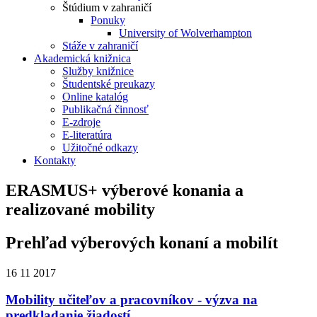
Štúdium v zahraničí
Ponuky
University of Wolverhampton
Stáže v zahraničí
Akademická knižnica
Služby knižnice
Študentské preukazy
Online katalóg
Publikačná činnosť
E-zdroje
E-literatúra
Užitočné odkazy
Kontakty
ERASMUS+ výberové konania a
realizované mobility
Prehľad výberových konaní a mobilít
16
11
2017
Mobility učiteľov a pracovníkov - výzva na
predkladanie žiadostí