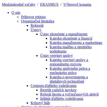
Medzinárodné vzťahy
/
ERASMUS
/
Výberové konania
O nás
Príhovor rektora
Organizačná štruktúra
Rektorát
Ústavy
Ústav ekonómie a manažmentu
Katedra ekonómie a financií
Katedra manažmentu a marketingu
Katedra malého a stredného
podnikania
Ústav verejnej správy
Katedra verejnej správy a
regionálneho rozvoja
Katedra správneho práva a
európskeho práva
Katedra e-governmentu a
digitálnych technológií
Centrum ďalšieho vzdelávania
Rerefát cudzích jazykov
Referát športu a voľnočasových aktivít
Inštitút ďalšieho vzdelávania
Krízový štáb