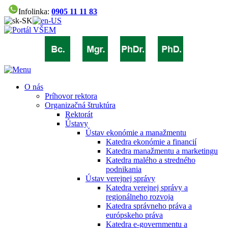
Infolinka:
0905 11 11 83
O nás
Príhovor rektora
Organizačná štruktúra
Rektorát
Ústavy
Ústav ekonómie a manažmentu
Katedra ekonómie a financií
Katedra manažmentu a marketingu
Katedra malého a stredného
podnikania
Ústav verejnej správy
Katedra verejnej správy a
regionálneho rozvoja
Katedra správneho práva a
európskeho práva
Katedra e-governmentu a