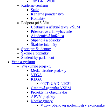
Tím GROWUP
Kariérne centrum
Stáže
Kariérne poradenstvo
Kontakty
Podpora pri štúdiu
Učebnice a učebné texty VŠEM
Priestorové a IT vybavenie
Akademická knižnica
Štipendiá a pôžičky
Školské internáty
Šport pre študentov
Školné a poplatky
Študentský parlament
Veda a výskum
Výskumné projekty
Medzinárodné projekty
VEGA
KEGA
009TnUAD-4/2021
Grantová agentúra VŠEM
Projekty na objednávku
APVV projekty
Nórske granty
Výzvy obehovej spoločnosti v ekonomike