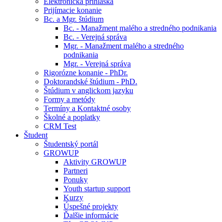
Elektronická prihláška
Prijímacie konanie
Bc. a Mgr. štúdium
Bc. - Manažment malého a stredného podnikania
Bc. - Verejná správa
Mgr. - Manažment malého a stredného
podnikania
Mgr. - Verejná správa
Rigorózne konanie - PhDr.
Doktorandské štúdium - PhD.
Štúdium v anglickom jazyku
Formy a metódy
Termíny a Kontaktné osoby
Školné a poplatky
CRM Test
Študent
Študentský portál
GROWUP
Aktivity GROWUP
Partneri
Ponuky
Youth startup support
Kurzy
Úspešné projekty
Ďalšie informácie