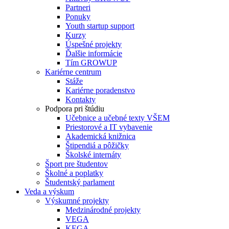
Partneri
Ponuky
Youth startup support
Kurzy
Úspešné projekty
Ďalšie informácie
Tím GROWUP
Kariérne centrum
Stáže
Kariérne poradenstvo
Kontakty
Podpora pri štúdiu
Učebnice a učebné texty VŠEM
Priestorové a IT vybavenie
Akademická knižnica
Štipendiá a pôžičky
Školské internáty
Šport pre študentov
Školné a poplatky
Študentský parlament
Veda a výskum
Výskumné projekty
Medzinárodné projekty
VEGA
KEGA