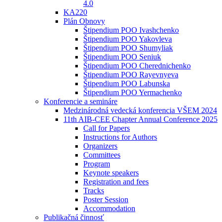
4.0
KA220
Plán Obnovy
Štipendium POO Ivashchenko
Štipendium POO Yakovleva
Štipendium POO Shumyliak
Štipendium POO Seniuk
Štipendium POO Cherednichenko
Štipendium POO Rayevnyeva
Štipendium POO Labunska
Štipendium POO Yermachenko
Konferencie a semináre
Medzinárodná vedecká konferencia VŠEM 2024
11th AIB-CEE Chapter Annual Conference 2025
Call for Papers
Instructions for Authors
Organizers
Committees
Program
Keynote speakers
Registration and fees
Tracks
Poster Session
Accommodation
Publikačná činnosť