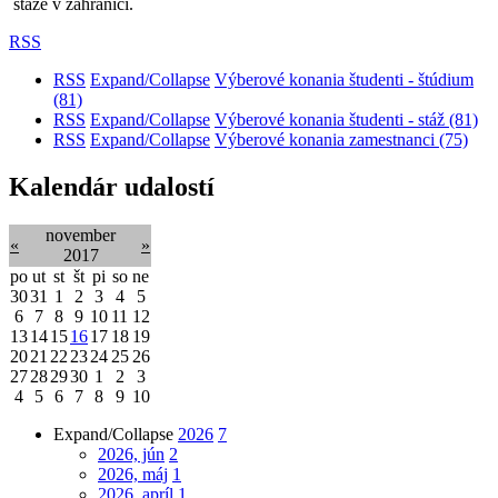
stáže v zahraničí.
RSS
RSS
Expand/Collapse
Výberové konania študenti - štúdium
(81)
RSS
Expand/Collapse
Výberové konania študenti - stáž
(81)
RSS
Expand/Collapse
Výberové konania zamestnanci
(75)
Kalendár udalostí
november
«
»
2017
po
ut
st
št
pi
so
ne
30
31
1
2
3
4
5
6
7
8
9
10
11
12
13
14
15
16
17
18
19
20
21
22
23
24
25
26
27
28
29
30
1
2
3
4
5
6
7
8
9
10
Expand/Collapse
2026
7
2026, jún
2
2026, máj
1
2026, apríl
1