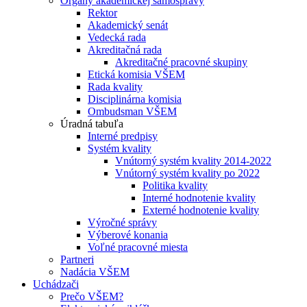
Orgány akademickej samosprávy
Rektor
Akademický senát
Vedecká rada
Akreditačná rada
Akreditačné pracovné skupiny
Etická komisia VŠEM
Rada kvality
Disciplinárna komisia
Ombudsman VŠEM
Úradná tabuľa
Interné predpisy
Systém kvality
Vnútorný systém kvality 2014-2022
Vnútorný systém kvality po 2022
Politika kvality
Interné hodnotenie kvality
Externé hodnotenie kvality
Výročné správy
Výberové konania
Voľné pracovné miesta
Partneri
Nadácia VŠEM
Uchádzači
Prečo VŠEM?