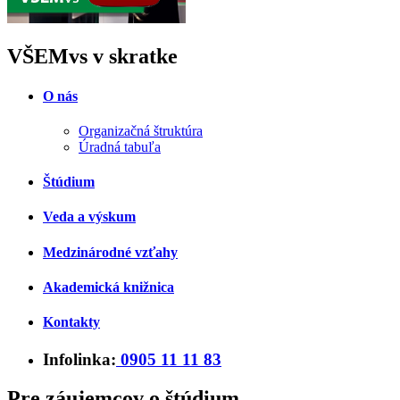
VŠEMvs v skratke
O nás
Organizačná štruktúra
Úradná tabuľa
Štúdium
Veda a výskum
Medzinárodné vzťahy
Akademická knižnica
Kontakty
Infolinka:
0905 11 11 83
Pre záujemcov o štúdium