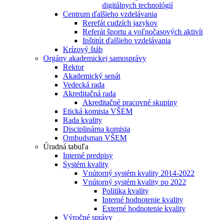
digitálnych technológií
Centrum ďalšieho vzdelávania
Rerefát cudzích jazykov
Referát športu a voľnočasových aktivít
Inštitút ďalšieho vzdelávania
Krízový štáb
Orgány akademickej samosprávy
Rektor
Akademický senát
Vedecká rada
Akreditačná rada
Akreditačné pracovné skupiny
Etická komisia VŠEM
Rada kvality
Disciplinárna komisia
Ombudsman VŠEM
Úradná tabuľa
Interné predpisy
Systém kvality
Vnútorný systém kvality 2014-2022
Vnútorný systém kvality po 2022
Politika kvality
Interné hodnotenie kvality
Externé hodnotenie kvality
Výročné správy