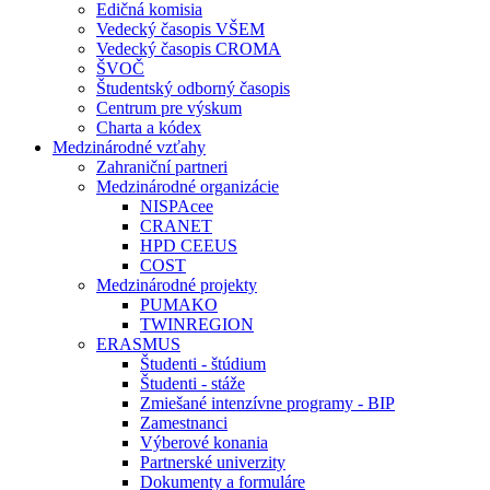
Edičná komisia
Vedecký časopis VŠEM
Vedecký časopis CROMA
ŠVOČ
Študentský odborný časopis
Centrum pre výskum
Charta a kódex
Medzinárodné vzťahy
Zahraniční partneri
Medzinárodné organizácie
NISPAcee
CRANET
HPD CEEUS
COST
Medzinárodné projekty
PUMAKO
TWINREGION
ERASMUS
Študenti - štúdium
Študenti - stáže
Zmiešané intenzívne programy - BIP
Zamestnanci
Výberové konania
Partnerské univerzity
Dokumenty a formuláre