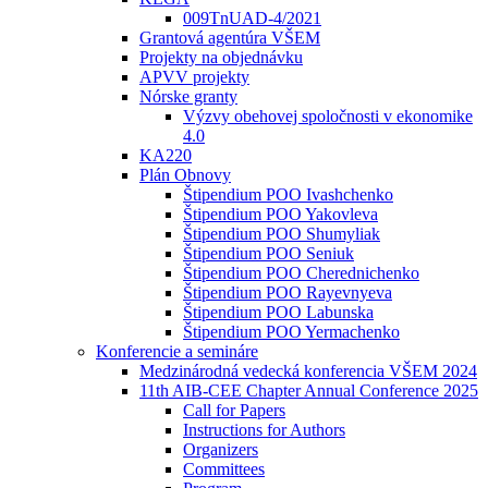
009TnUAD-4/2021
Grantová agentúra VŠEM
Projekty na objednávku
APVV projekty
Nórske granty
Výzvy obehovej spoločnosti v ekonomike
4.0
KA220
Plán Obnovy
Štipendium POO Ivashchenko
Štipendium POO Yakovleva
Štipendium POO Shumyliak
Štipendium POO Seniuk
Štipendium POO Cherednichenko
Štipendium POO Rayevnyeva
Štipendium POO Labunska
Štipendium POO Yermachenko
Konferencie a semináre
Medzinárodná vedecká konferencia VŠEM 2024
11th AIB-CEE Chapter Annual Conference 2025
Call for Papers
Instructions for Authors
Organizers
Committees