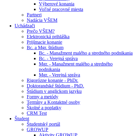
Výberové konania
Voľné pracovné miesta
Partneri
Nadácia VŠEM
Uchádzači
Prečo VŠEM?
Elektronická prihláška
Prijímacie konanie
Bc. a Mgr. štúdium
Bc. - Manažment malého a stredného podnikania
Bc. - Verejná správa
Mgr. - Manažment malého a stredného
podnikania
Mgr. - Verejná správa
Rigorózne konanie - PhDr.
Doktorandské štúdium - PhD.
Štúdium v anglickom jazyku
Formy a metódy
Termíny a Kontaktné osoby
Školné a poplatky
CRM Test
Študent
Študentský portál
GROWUP
Aktivity GROWUP