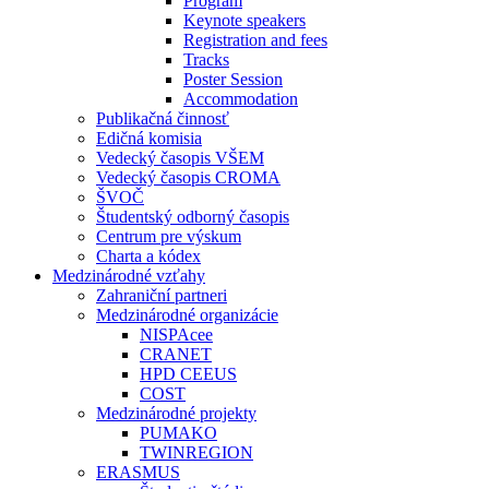
Program
Keynote speakers
Registration and fees
Tracks
Poster Session
Accommodation
Publikačná činnosť
Edičná komisia
Vedecký časopis VŠEM
Vedecký časopis CROMA
ŠVOČ
Študentský odborný časopis
Centrum pre výskum
Charta a kódex
Medzinárodné vzťahy
Zahraniční partneri
Medzinárodné organizácie
NISPAcee
CRANET
HPD CEEUS
COST
Medzinárodné projekty
PUMAKO
TWINREGION
ERASMUS