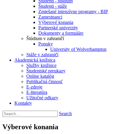
Študenti - štúdium
Študenti - stáže
Zmiešané intenzívne programy - BIP
Zamestnanci
Výberové konania
Partnerské univerzity
Dokumenty a formuláre
Štúdium v zahraničí
Ponuky
University of Wolverhampton
Stáže v zahraničí
Akademická knižnica
Služby knižnice
Študentské preukazy
Online katalóg
Publikačná činnosť
E-zdroje
E-literatúra
Užitočné odkazy
Kontakty
Search
Výberové konania