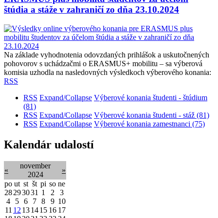
štúdia a stáže v zahraničí zo dňa 23.10.2024
Na základe vyhodnotenia odovzdaných prihlášok a uskutočnených
pohovorov s uchádzačmi o ERASMUS+ mobilitu – sa výberová
komisia uzhodla na nasledovných výsledkoch výberového konania:
RSS
RSS
Expand/Collapse
Výberové konania študenti - štúdium
(81)
RSS
Expand/Collapse
Výberové konania študenti - stáž
(81)
RSS
Expand/Collapse
Výberové konania zamestnanci
(75)
Kalendár udalostí
november
«
»
2024
po
ut
st
št
pi
so
ne
28
29
30
31
1
2
3
4
5
6
7
8
9
10
11
12
13
14
15
16
17