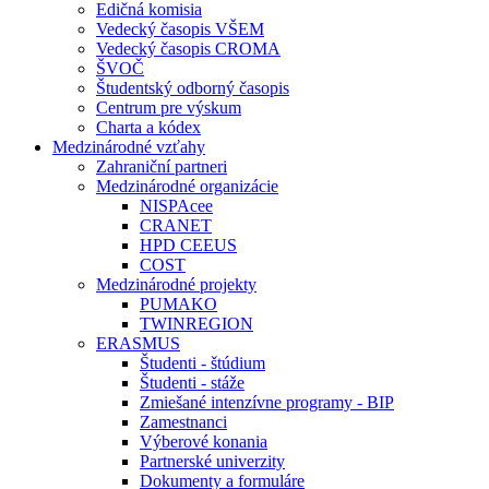
Edičná komisia
Vedecký časopis VŠEM
Vedecký časopis CROMA
ŠVOČ
Študentský odborný časopis
Centrum pre výskum
Charta a kódex
Medzinárodné vzťahy
Zahraniční partneri
Medzinárodné organizácie
NISPAcee
CRANET
HPD CEEUS
COST
Medzinárodné projekty
PUMAKO
TWINREGION
ERASMUS
Študenti - štúdium
Študenti - stáže
Zmiešané intenzívne programy - BIP
Zamestnanci
Výberové konania
Partnerské univerzity
Dokumenty a formuláre