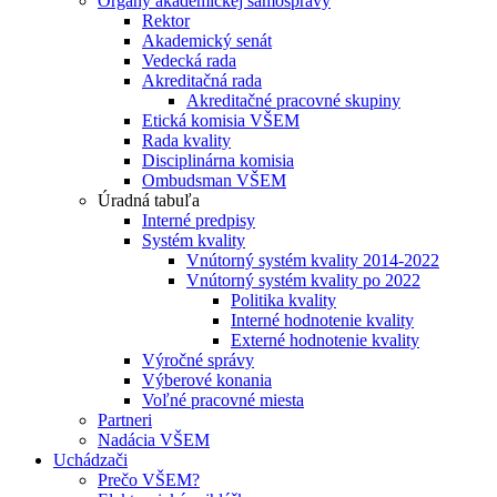
Orgány akademickej samosprávy
Rektor
Akademický senát
Vedecká rada
Akreditačná rada
Akreditačné pracovné skupiny
Etická komisia VŠEM
Rada kvality
Disciplinárna komisia
Ombudsman VŠEM
Úradná tabuľa
Interné predpisy
Systém kvality
Vnútorný systém kvality 2014-2022
Vnútorný systém kvality po 2022
Politika kvality
Interné hodnotenie kvality
Externé hodnotenie kvality
Výročné správy
Výberové konania
Voľné pracovné miesta
Partneri
Nadácia VŠEM
Uchádzači
Prečo VŠEM?