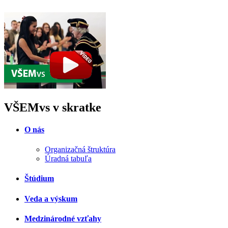
VŠEMvs v skratke
O nás
Organizačná štruktúra
Úradná tabuľa
Štúdium
Veda a výskum
Medzinárodné vzťahy