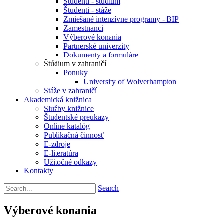
Študenti - štúdium
Študenti - stáže
Zmiešané intenzívne programy - BIP
Zamestnanci
Výberové konania
Partnerské univerzity
Dokumenty a formuláre
Štúdium v zahraničí
Ponuky
University of Wolverhampton
Stáže v zahraničí
Akademická knižnica
Služby knižnice
Študentské preukazy
Online katalóg
Publikačná činnosť
E-zdroje
E-literatúra
Užitočné odkazy
Kontakty
Search
Výberové konania