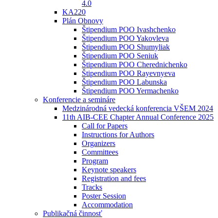
4.0
KA220
Plán Obnovy
Štipendium POO Ivashchenko
Štipendium POO Yakovleva
Štipendium POO Shumyliak
Štipendium POO Seniuk
Štipendium POO Cherednichenko
Štipendium POO Rayevnyeva
Štipendium POO Labunska
Štipendium POO Yermachenko
Konferencie a semináre
Medzinárodná vedecká konferencia VŠEM 2024
11th AIB-CEE Chapter Annual Conference 2025
Call for Papers
Instructions for Authors
Organizers
Committees
Program
Keynote speakers
Registration and fees
Tracks
Poster Session
Accommodation
Publikačná činnosť