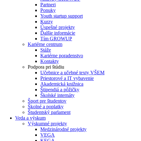
Partneri
Ponuky
Youth startup support
Kurzy
Úspešné projekty
Ďalšie informácie
Tím GROWUP
Kariérne centrum
Stáže
Kariérne poradenstvo
Kontakty
Podpora pri štúdiu
Učebnice a učebné texty VŠEM
Priestorové a IT vybavenie
Akademická knižnica
Štipendiá a pôžičky
Školské internáty
Šport pre študentov
Školné a poplatky
Študentský parlament
Veda a výskum
Výskumné projekty
Medzinárodné projekty
VEGA
KEGA