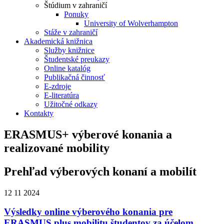
Štúdium v zahraničí
Ponuky
University of Wolverhampton
Stáže v zahraničí
Akademická knižnica
Služby knižnice
Študentské preukazy
Online katalóg
Publikačná činnosť
E-zdroje
E-literatúra
Užitočné odkazy
Kontakty
ERASMUS+ výberové konania a
realizované mobility
Prehľad výberových konaní a mobilít
12
11
2024
Výsledky online výberového konania pre
ERASMUS plus mobilitu študentov za účelom