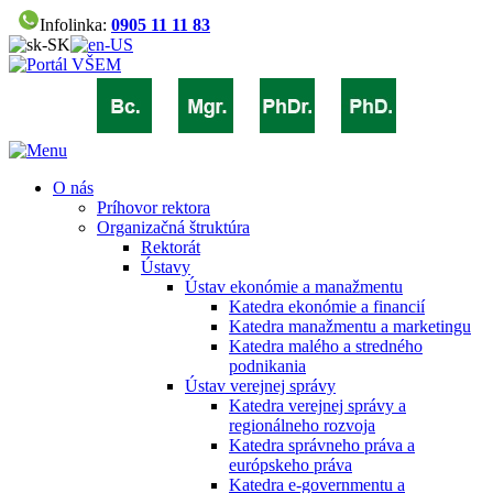
Infolinka:
0905 11 11 83
O nás
Príhovor rektora
Organizačná štruktúra
Rektorát
Ústavy
Ústav ekonómie a manažmentu
Katedra ekonómie a financií
Katedra manažmentu a marketingu
Katedra malého a stredného
podnikania
Ústav verejnej správy
Katedra verejnej správy a
regionálneho rozvoja
Katedra správneho práva a
európskeho práva
Katedra e-governmentu a