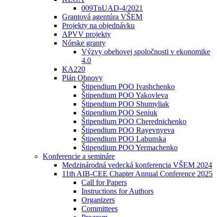
009TnUAD-4/2021
Grantová agentúra VŠEM
Projekty na objednávku
APVV projekty
Nórske granty
Výzvy obehovej spoločnosti v ekonomike
4.0
KA220
Plán Obnovy
Štipendium POO Ivashchenko
Štipendium POO Yakovleva
Štipendium POO Shumyliak
Štipendium POO Seniuk
Štipendium POO Cherednichenko
Štipendium POO Rayevnyeva
Štipendium POO Labunska
Štipendium POO Yermachenko
Konferencie a semináre
Medzinárodná vedecká konferencia VŠEM 2024
11th AIB-CEE Chapter Annual Conference 2025
Call for Papers
Instructions for Authors
Organizers
Committees