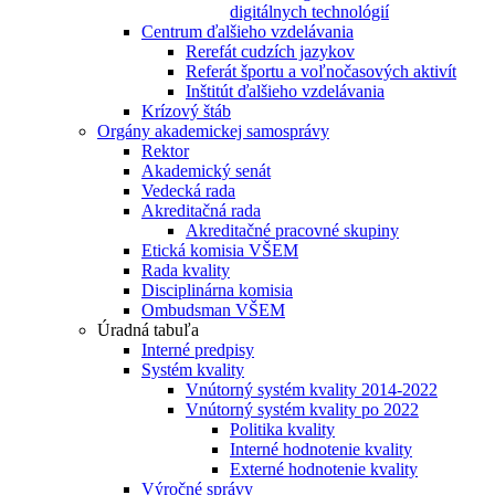
digitálnych technológií
Centrum ďalšieho vzdelávania
Rerefát cudzích jazykov
Referát športu a voľnočasových aktivít
Inštitút ďalšieho vzdelávania
Krízový štáb
Orgány akademickej samosprávy
Rektor
Akademický senát
Vedecká rada
Akreditačná rada
Akreditačné pracovné skupiny
Etická komisia VŠEM
Rada kvality
Disciplinárna komisia
Ombudsman VŠEM
Úradná tabuľa
Interné predpisy
Systém kvality
Vnútorný systém kvality 2014-2022
Vnútorný systém kvality po 2022
Politika kvality
Interné hodnotenie kvality
Externé hodnotenie kvality
Výročné správy