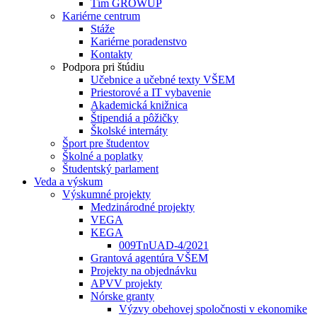
Tím GROWUP
Kariérne centrum
Stáže
Kariérne poradenstvo
Kontakty
Podpora pri štúdiu
Učebnice a učebné texty VŠEM
Priestorové a IT vybavenie
Akademická knižnica
Štipendiá a pôžičky
Školské internáty
Šport pre študentov
Školné a poplatky
Študentský parlament
Veda a výskum
Výskumné projekty
Medzinárodné projekty
VEGA
KEGA
009TnUAD-4/2021
Grantová agentúra VŠEM
Projekty na objednávku
APVV projekty
Nórske granty
Výzvy obehovej spoločnosti v ekonomike