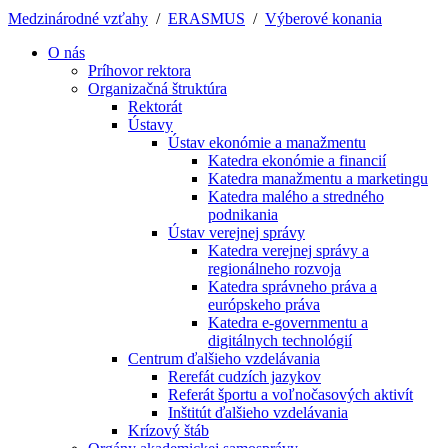
Medzinárodné vzťahy
/
ERASMUS
/
Výberové konania
O nás
Príhovor rektora
Organizačná štruktúra
Rektorát
Ústavy
Ústav ekonómie a manažmentu
Katedra ekonómie a financií
Katedra manažmentu a marketingu
Katedra malého a stredného
podnikania
Ústav verejnej správy
Katedra verejnej správy a
regionálneho rozvoja
Katedra správneho práva a
európskeho práva
Katedra e-governmentu a
digitálnych technológií
Centrum ďalšieho vzdelávania
Rerefát cudzích jazykov
Referát športu a voľnočasových aktivít
Inštitút ďalšieho vzdelávania
Krízový štáb