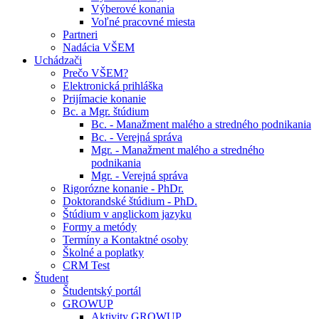
Výberové konania
Voľné pracovné miesta
Partneri
Nadácia VŠEM
Uchádzači
Prečo VŠEM?
Elektronická prihláška
Prijímacie konanie
Bc. a Mgr. štúdium
Bc. - Manažment malého a stredného podnikania
Bc. - Verejná správa
Mgr. - Manažment malého a stredného
podnikania
Mgr. - Verejná správa
Rigorózne konanie - PhDr.
Doktorandské štúdium - PhD.
Štúdium v anglickom jazyku
Formy a metódy
Termíny a Kontaktné osoby
Školné a poplatky
CRM Test
Študent
Študentský portál
GROWUP
Aktivity GROWUP