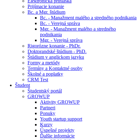
Elektronická prihláška
Prijímacie konanie
Bc. a Mgr. štúdium
Bc. - Manažment malého a stredného podnikania
Bc. - Verejná správa
Mgr. - Manažment malého a stredného
podnikania
Mgr. - Verejná správa
Rigorózne konanie - PhDr.
Doktorandské štúdium - PhD.
Štúdium v anglickom jazyku
Formy a metódy
Termíny a Kontaktné osoby
Školné a poplatky
CRM Test
Študent
Študentský portál
GROWUP
Aktivity GROWUP
Partneri
Ponuky
Youth startup support
Kurzy
Úspešné projekty
Ďalšie informácie