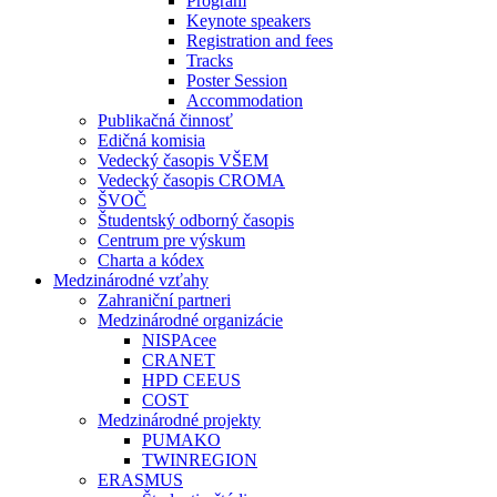
Program
Keynote speakers
Registration and fees
Tracks
Poster Session
Accommodation
Publikačná činnosť
Edičná komisia
Vedecký časopis VŠEM
Vedecký časopis CROMA
ŠVOČ
Študentský odborný časopis
Centrum pre výskum
Charta a kódex
Medzinárodné vzťahy
Zahraniční partneri
Medzinárodné organizácie
NISPAcee
CRANET
HPD CEEUS
COST
Medzinárodné projekty
PUMAKO
TWINREGION
ERASMUS